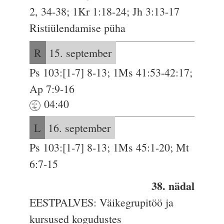
2, 34-38; 1Kr 1:18-24; Jh 3:13-17
Ristiülendamise püha
R
15. september
Ps 103:[1-7] 8-13; 1Ms 41:53-42:17;
Ap 7:9-16
04:40
L
16. september
Ps 103:[1-7] 8-13; 1Ms 45:1-20; Mt
6:7-15
38. nädal
EESTPALVES: Väikegrupitöö ja
kursused kogudustes