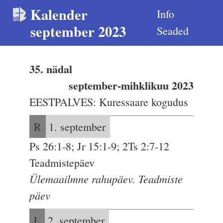
Kalender
Info
september 2023
Seaded
35. nädal
september-mihklikuu 2023
EESTPALVES: Kuressaare kogudus
R
1. september
Ps 26:1-8; Jr 15:1-9; 2Ts 2:7-12
Teadmistepäev
Ülemaailmne rahupäev. Teadmiste
päev
L
2. september