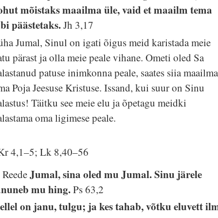
ohut mõistaks maailma üle, vaid et maailm tema
äbi päästetaks.
Jh 3,17
üha Jumal, Sinul on igati õigus meid karistada meie
atu pärast ja olla meie peale vihane. Ometi oled Sa
alastanud patuse inimkonna peale, saates siia maailm
ma Poja Jeesuse Kristuse. Issand, kui suur on Sinu
alastus! Täitku see meie elu ja õpetagu meidki
alastama oma ligimese peale.
Kr 4,1–5; Lk 8,40–56
Jumal, sina oled mu Jumal. Sinu järele
. Reede
anuneb mu hing.
Ps 63,2
ellel on janu, tulgu; ja kes tahab, võtku eluvett il