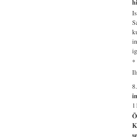
h
I
S
k
i
i
*
I
8
i
1
Õ
K
s