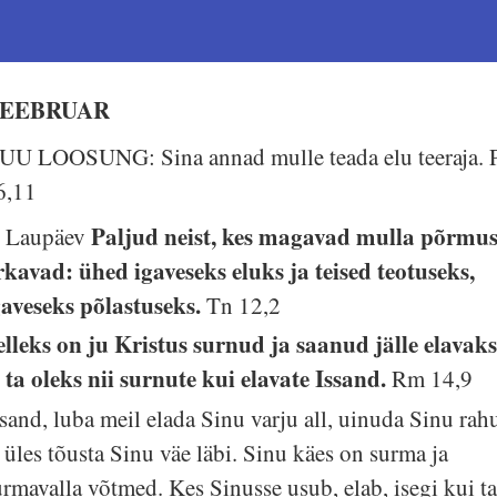
EEBRUAR
UU LOOSUNG: Sina annad mulle teada elu teeraja.
6,11
Paljud neist, kes magavad mulla põrmus
. Laupäev
rkavad: ühed igaveseks eluks ja teised teotuseks,
gaveseks põlastuseks.
Tn 12,2
elleks on ju Kristus surnud ja saanud jälle elavaks
t ta oleks nii surnute kui elavate Issand.
Rm 14,9
ssand, luba meil elada Sinu varju all, uinuda Sinu rah
a üles tõusta Sinu väe läbi. Sinu käes on surma ja
urmavalla võtmed. Kes Sinusse usub, elab, isegi kui t