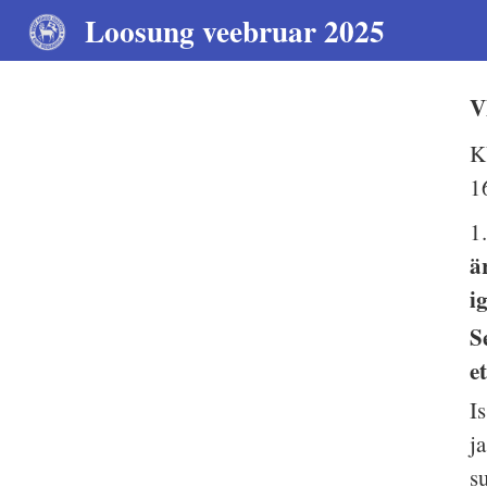
Loosung veebruar 2025
V
K
1
1
ä
i
S
e
I
j
s