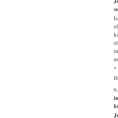
J
s
I
r
k
e
i
u
*
I
6
i
k
J