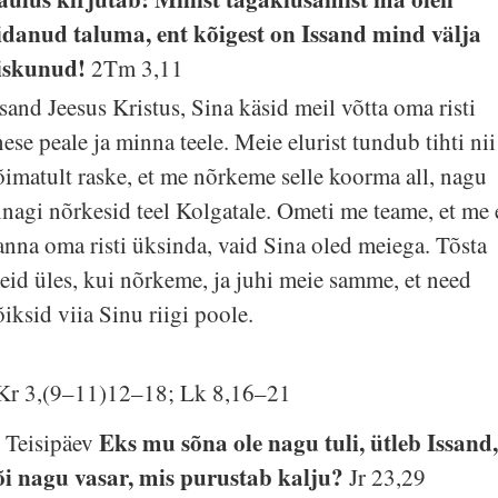
idanud taluma, ent kõigest on Issand mind välja
iskunud!
2Tm 3,11
ssand Jeesus Kristus, Sina käsid meil võtta oma risti
nese peale ja minna teele. Meie elurist tundub tihti nii
õimatult raske, et me nõrkeme selle koorma all, nagu
inagi nõrkesid teel Kolgatale. Ometi me teame, et me 
anna oma risti üksinda, vaid Sina oled meiega. Tõsta
eid üles, kui nõrkeme, ja juhi meie samme, et need
õiksid viia Sinu riigi poole.
Kr 3,(9–11)12–18; Lk 8,16–21
Eks mu sõna ole nagu tuli, ütleb Issand
. Teisipäev
õi nagu vasar, mis purustab kalju?
Jr 23,29