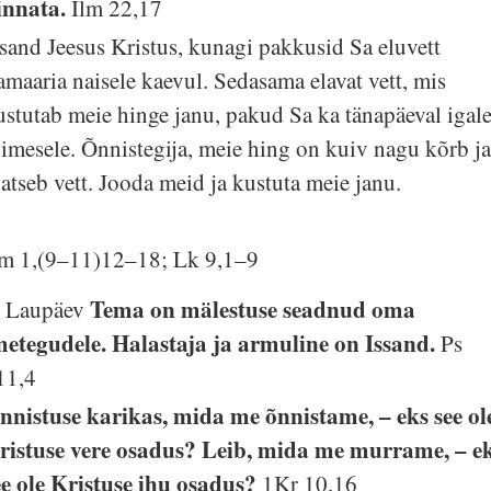
innata.
Ilm 22,17
ssand Jeesus Kristus, kunagi pakkusid Sa eluvett
amaaria naisele kaevul. Sedasama elavat vett, mis
ustutab meie hinge janu, pakud Sa ka tänapäeval igal
nimesele. Õnnistegija, meie hing on kuiv nagu kõrb j
gatseb vett. Jooda meid ja kustuta meie janu.
lm 1,(9–11)12–18; Lk 9,1–9
Tema on mälestuse seadnud oma
. Laupäev
metegudele. Halastaja ja armuline on Issand.
Ps
11,4
nnistuse karikas, mida me õnnistame, – eks see ol
ristuse vere osadus? Leib, mida me murrame, – e
ee ole Kristuse ihu osadus?
1Kr 10,16