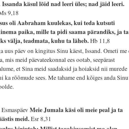
a Issanda käsul lõid nad leeri üles; nad jäid leeri.
Ms 9,18
sus oli Aabraham kuulekas, kui teda kutsuti
inema paika, mille ta pidi saama pärandiks, ja ta
äks välja, teadmata, kuhu ta läheb.
Hb 11,8
ga uus päev on kingitus Sinu käest, Issand. Ometi me 
ea, mis meid päevateekonnal ees ootab, seepärast
alume, et Sina meid saadaksid ja hoiaksid nii murede
ui ka rõõmude sees. Me tahame end kõiges anda Sinu
oolde.
Meie Jumala käsi oli meie peal ja ta
. Esmaspäev
äästis meid.
Esr 8,31
aulus kirjutab: Millist tagakiusamist ma olen