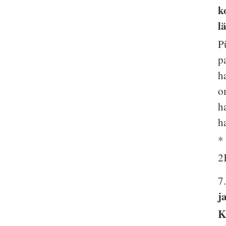
k
l
P
p
h
o
h
h
*
2
7
j
K