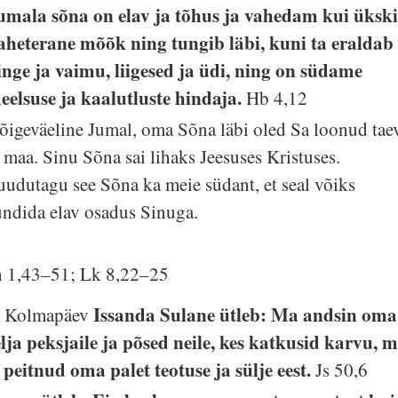
umala sõna on elav ja tõhus ja vahedam kui üksk
aheterane mõõk ning tungib läbi, kuni ta eraldab
inge ja vaimu, liigesed ja üdi, ning on südame
eelsuse ja kaalutluste hindaja.
Hb 4,12
õigeväeline Jumal, oma Sõna läbi oled Sa loonud tae
a maa. Sinu Sõna sai lihaks Jeesuses Kristuses.
uudutagu see Sõna ka meie südant, et seal võiks
ündida elav osadus Sinuga.
h 1,43–51; Lk 8,22–25
Issanda Sulane ütleb: Ma andsin oma
. Kolmapäev
elja peksjaile ja põsed neile, kes katkusid karvu, 
i peitnud oma palet teotuse ja sülje eest.
Js 50,6