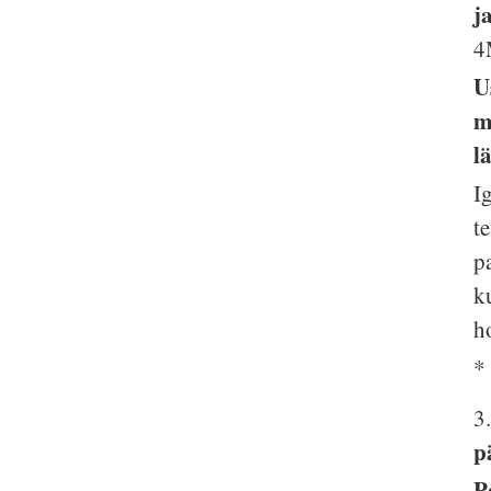
j
4
U
m
l
I
t
p
k
h
*
3
p
P