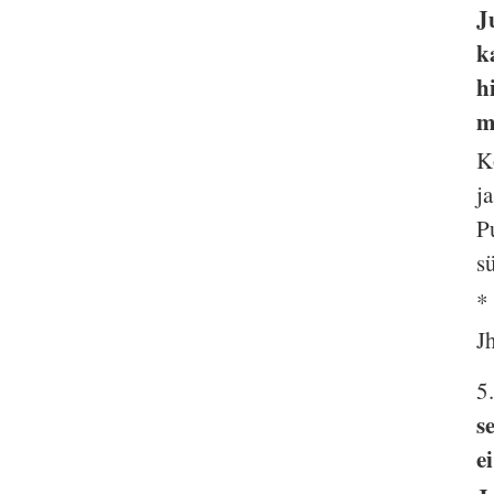
J
k
h
m
K
j
P
s
*
J
5
s
e