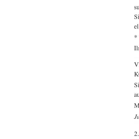
s
S
el
*
I
V
K
S
a
M
J
2