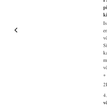
p
k
I
e
v
S
k
m
v
*
2
4
v