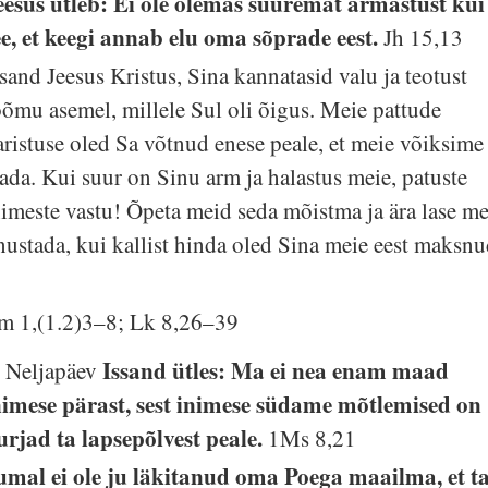
eesus ütleb: Ei ole olemas suuremat armastust kui
ee, et keegi annab elu oma sõprade eest.
Jh 15,13
ssand Jeesus Kristus, Sina kannatasid valu ja teotust
õõmu asemel, millele Sul oli õigus. Meie pattude
aristuse oled Sa võtnud enese peale, et meie võiksime
lada. Kui suur on Sinu arm ja halastus meie, patuste
nimeste vastu! Õpeta meid seda mõistma ja ära lase me
nustada, kui kallist hinda oled Sina meie eest maksnu
lm 1,(1.2)3–8; Lk 8,26–39
Issand ütles: Ma ei nea enam maad
. Neljapäev
nimese pärast, sest inimese südame mõtlemised on
urjad ta lapsepõlvest peale.
1Ms 8,21
umal ei ole ju läkitanud oma Poega maailma, et t