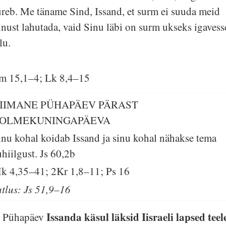
ureb. Me täname Sind, Issand, et surm ei suuda meid
inust lahutada, vaid Sinu läbi on surm ukseks igavess
lu.
lm 15,1–4; Lk 8,4–15
IIMANE PÜHAPÄEV PÄRAST
OLMEKUNINGAPÄEVA
inu kohal koidab Issand ja sinu kohal nähakse tema
uhiilgust.
Js 60,2b
k 4,35–41; 2Kr 1,8–11; Ps 16
utlus: Js 51,9–16
Issanda käsul läksid Iisraeli lapsed teel
. Pühapäev