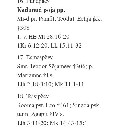
16. Pühapäev
Kadunud poja pp.
Mr-d pr. Pamfil, Teodul, Eelija jkk.
†308
1. v. HE Mt 28:16-20
1Kr 6:12-20; Lk 15:11-32
17. Esmaspäev
Smr. Teodor Sõjamees †306; p.
Mariamne †I s.
1Jh 2:18-3:10; Mk 11:1-11
18. Teisipäev
Rooma pst. Leo †461; Sinada psk.
tunn. Agapit †IV s.
1Jh 3:11-20; Mk 14:43-15:1