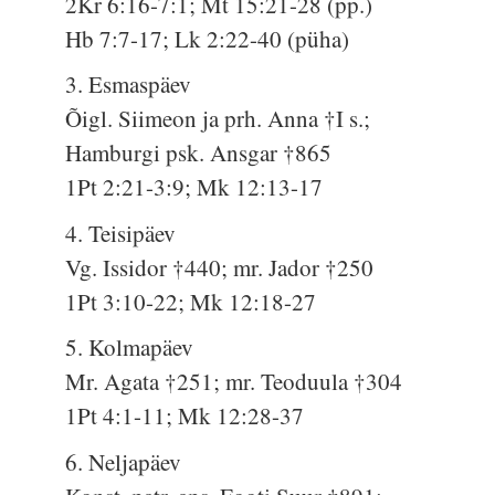
2Kr 6:16-7:1; Mt 15:21-28 (pp.)
Hb 7:7-17; Lk 2:22-40 (püha)
3. Esmaspäev
Õigl. Siimeon ja prh. Anna †I s.;
Hamburgi psk. Ansgar †865
1Pt 2:21-3:9; Mk 12:13-17
4. Teisipäev
Vg. Issidor †440; mr. Jador †250
1Pt 3:10-22; Mk 12:18-27
5. Kolmapäev
Mr. Agata †251; mr. Teoduula †304
1Pt 4:1-11; Mk 12:28-37
6. Neljapäev