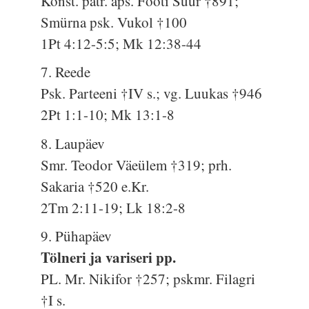
Konst. patr. aps. Footi Suur †891;
Smürna psk. Vukol †100
1Pt 4:12-5:5; Mk 12:38-44
7. Reede
Psk. Parteeni †IV s.; vg. Luukas †946
2Pt 1:1-10; Mk 13:1-8
8. Laupäev
Smr. Teodor Väeülem †319; prh.
Sakaria †520 e.Kr.
2Tm 2:11-19; Lk 18:2-8
9. Pühapäev
Tölneri ja variseri pp.
PL. Mr. Nikifor †257; pskmr. Filagri
†I s.