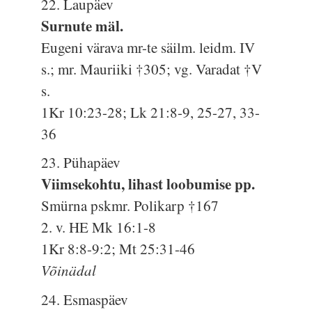
22. Laupäev
Surnute mäl.
Eugeni värava mr-te säilm. leidm. IV
s.; mr. Mauriiki †305; vg. Varadat †V
s.
1Kr 10:23-28; Lk 21:8-9, 25-27, 33-
36
23. Pühapäev
Viimsekohtu, lihast loobumise pp.
Smürna pskmr. Polikarp †167
2. v. HE Mk 16:1-8
1Kr 8:8-9:2; Mt 25:31-46
Võinädal
24. Esmaspäev