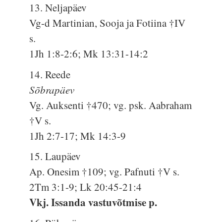
13. Neljapäev
Vg-d Martinian, Sooja ja Fotiina †IV
s.
1Jh 1:8-2:6; Mk 13:31-14:2
14. Reede
Sõbrapäev
Vg. Auksenti †470; vg. psk. Aabraham
†V s.
1Jh 2:7-17; Mk 14:3-9
15. Laupäev
Ap. Onesim †109; vg. Pafnuti †V s.
2Tm 3:1-9; Lk 20:45-21:4
Vkj. Issanda vastuvõtmise p.