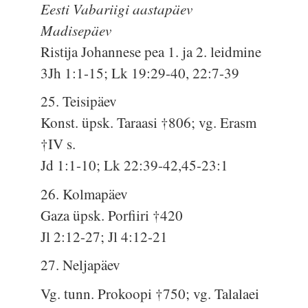
Eesti Vabariigi aastapäev
Madisepäev
Ristija Johannese pea 1. ja 2. leidmine
3Jh 1:1-15; Lk 19:29-40, 22:7-39
25. Teisipäev
Konst. üpsk. Taraasi †806; vg. Erasm
†IV s.
Jd 1:1-10; Lk 22:39-42,45-23:1
26. Kolmapäev
Gaza üpsk. Porfiiri †420
Jl 2:12-27; Jl 4:12-21
27. Neljapäev
Vg. tunn. Prokoopi †750; vg. Talalaei