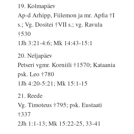
19. Kolmapäev
Ap-d Arhipp, Fiilemon ja mr. Apfia †I
s.; Vg. Dositei †VII s.; vg. Ravula
†530
1Jh 3:21-4:6; Mk 14:43-15:1
20. Neljapäev
Petseri vgmr. Korniili †1570; Kataania
psk. Leo †780
1Jh 4:20-5:21; Mk 15:1-15
21. Reede
Vg. Timoteus †795; psk. Eustaati
†337
2Jh 1:1-13; Mk 15:22-25, 33-41