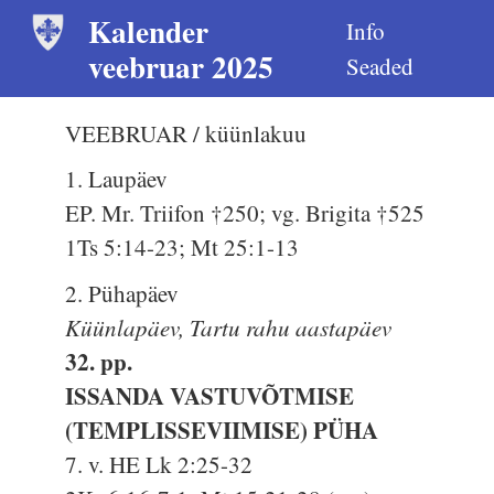
Kalender
Info
veebruar 2025
Seaded
VEEBRUAR / küünlakuu
1. Laupäev
EP. Mr. Triifon †250; vg. Brigita †525
1Ts 5:14-23; Mt 25:1-13
2. Pühapäev
Küünlapäev, Tartu rahu aastapäev
32. pp.
ISSANDA VASTUVÕTMISE
(TEMPLISSEVIIMISE) PÜHA
7. v. HE Lk 2:25-32