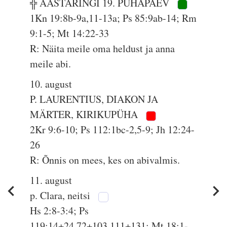
╬ AASTARINGI 19. PÜHAPÄEV
1Kn 19:8b-9a,11-13a; Ps 85:9ab-14; Rm
9:1-5; Mt 14:22-33
R: Näita meile oma heldust ja anna
meile abi.
10. august
P. LAURENTIUS, DIAKON JA
MÄRTER, KIRIKUPÜHA
2Kr 9:6-10; Ps 112:1bc-2,5-9; Jh 12:24-
26
R: Õnnis on mees, kes on abivalmis.
11. august
p. Clara, neitsi
Hs 2:8-3:4; Ps
119:14+24,72+103,111+131; Mt 18:1-