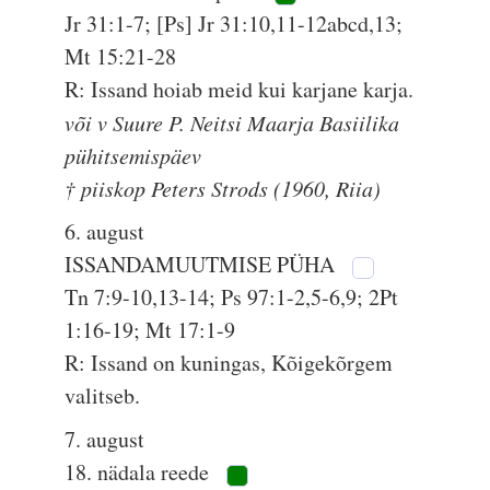
Jr 31:1-7; [Ps] Jr 31:10,11-12abcd,13;
Mt 15:21-28
R: Issand hoiab meid kui karjane karja.
või v Suure P. Neitsi Maarja Basiilika
pühitsemispäev
† piiskop Peters Strods (1960, Riia)
6. august
ISSANDAMUUTMISE PÜHA
Tn 7:9-10,13-14; Ps 97:1-2,5-6,9; 2Pt
1:16-19; Mt 17:1-9
R: Issand on kuningas, Kõigekõrgem
valitseb.
7. august
18. nädala reede