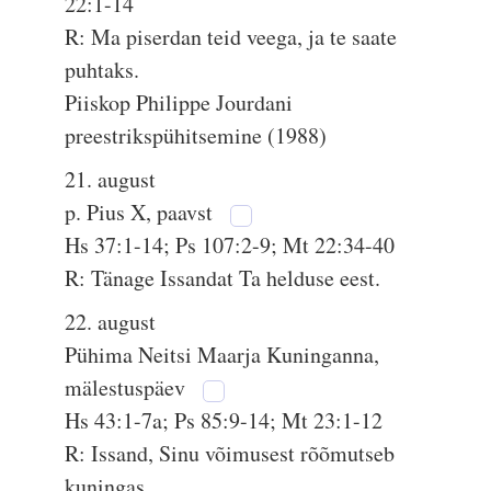
22:1-14
R: Ma piserdan teid veega, ja te saate
puhtaks.
Piiskop Philippe Jourdani
preestrikspühitsemine (1988)
21. august
p. Pius X, paavst
Hs 37:1-14; Ps 107:2-9; Mt 22:34-40
R: Tänage Issandat Ta helduse eest.
22. august
Pühima Neitsi Maarja Kuninganna,
mälestuspäev
Hs 43:1-7a; Ps 85:9-14; Mt 23:1-12
R: Issand, Sinu võimusest rõõmutseb
kuningas.