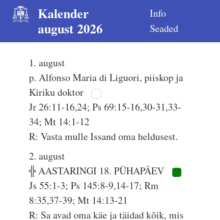
Kalender
Info
august 2026
Seaded
1. august
p. Alfonso Maria di Liguori, piiskop ja
Kiriku doktor
Jr 26:11-16,24; Ps 69:15-16,30-31,33-
34; Mt 14:1-12
R: Vasta mulle Issand oma heldusest.
2. august
╬ AASTARINGI 18. PÜHAPÄEV
Js 55:1-3; Ps 145:8-9,14-17; Rm
8:35,37-39; Mt 14:13-21
R: Sa avad oma käe ja täidad kõik, mis