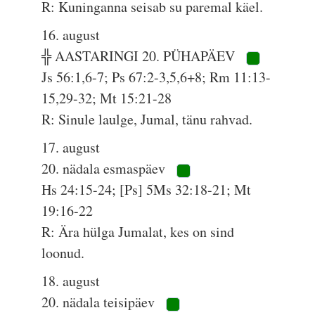
R: Kuninganna seisab su paremal käel.
16. august
╬ AASTARINGI 20. PÜHAPÄEV
Js 56:1,6-7; Ps 67:2-3,5,6+8; Rm 11:13-
15,29-32; Mt 15:21-28
R: Sinule laulge, Jumal, tänu rahvad.
17. august
20. nädala esmaspäev
Hs 24:15-24; [Ps] 5Ms 32:18-21; Mt
19:16-22
R: Ära hülga Jumalat, kes on sind
loonud.
18. august
20. nädala teisipäev