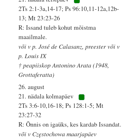
2Ts 2:1-3a,14-17; Ps 96:10,11-12a,12b-
13; Mt 23:23-26
R: Issand tuleb kohut mõistma
maailmale.
või v p. José de Calasanz, preester või v
p. Louis IX
† peapiiskop Antonino Arata (1948,
Grottaferatta)
26. august
21. nädala kolmapäev
2Ts 3:6-10,16-18; Ps 128:1-5; Mt
23:27-32
R: Õnnis on igaüks, kes kardab Issandat.
või v Częstochowa maarjapäev