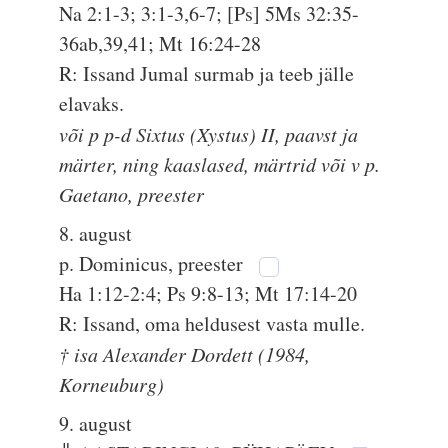
Na 2:1-3; 3:1-3,6-7; [Ps] 5Ms 32:35-
36ab,39,41; Mt 16:24-28
R: Issand Jumal surmab ja teeb jälle
elavaks.
või p p-d Sixtus (Xystus) II, paavst ja
märter, ning kaaslased, märtrid või v p.
Gaetano, preester
8. august
p. Dominicus, preester
Ha 1:12-2:4; Ps 9:8-13; Mt 17:14-20
R: Issand, oma heldusest vasta mulle.
† isa Alexander Dordett (1984,
Korneuburg)
9. august