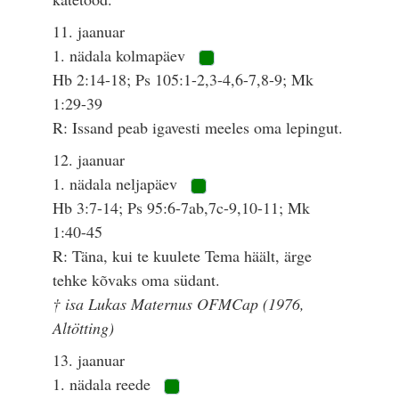
11. jaanuar
1. nädala kolmapäev
Hb 2:14-18; Ps 105:1-2,3-4,6-7,8-9; Mk
1:29-39
R: Issand peab igavesti meeles oma lepingut.
12. jaanuar
1. nädala neljapäev
Hb 3:7-14; Ps 95:6-7ab,7c-9,10-11; Mk
1:40-45
R: Täna, kui te kuulete Tema häält, ärge
tehke kõvaks oma südant.
† isa Lukas Maternus OFMCap (1976,
Altötting)
13. jaanuar
1. nädala reede