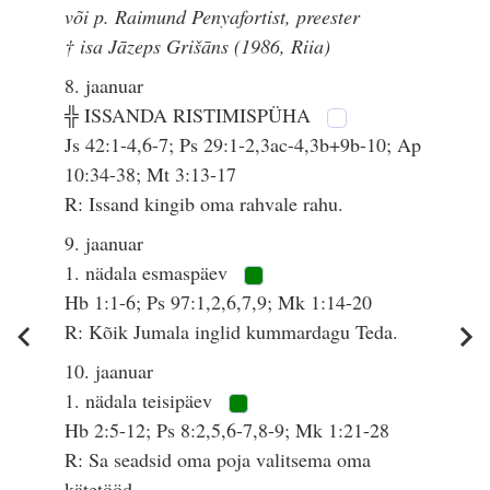
või p. Raimund Penyafortist, preester
† isa Jāzeps Grišāns (1986, Riia)
8. jaanuar
╬ ISSANDA RISTIMISPÜHA
Js 42:1-4,6-7; Ps 29:1-2,3ac-4,3b+9b-10; Ap
10:34-38; Mt 3:13-17
R: Issand kingib oma rahvale rahu.
9. jaanuar
1. nädala esmaspäev
Hb 1:1-6; Ps 97:1,2,6,7,9; Mk 1:14-20
R: Kõik Jumala inglid kummardagu Teda.
10. jaanuar
1. nädala teisipäev
Hb 2:5-12; Ps 8:2,5,6-7,8-9; Mk 1:21-28
R: Sa seadsid oma poja valitsema oma
kätetööd.