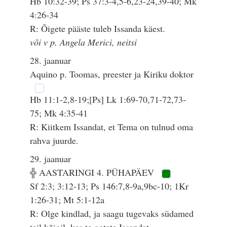
Hb 10:32-39; Ps 37:3-4,5-6,23-24,39-40; Mk
4:26-34
R: Õigete pääste tuleb Issanda käest.
või v p. Angela Merici, neitsi
28. jaanuar
Aquino p. Toomas, preester ja Kiriku doktor
Hb 11:1-2,8-19;[Ps] Lk 1:69-70,71-72,73-
75; Mk 4:35-41
R: Kiitkem Issandat, et Tema on tulnud oma
rahva juurde.
29. jaanuar
╬ AASTARINGI 4. PÜHAPÄEV
Sf 2:3; 3:12-13; Ps 146:7,8-9a,9bc-10; 1Kr
1:26-31; Mt 5:1-12a
R: Olge kindlad, ja saagu tugevaks südamed