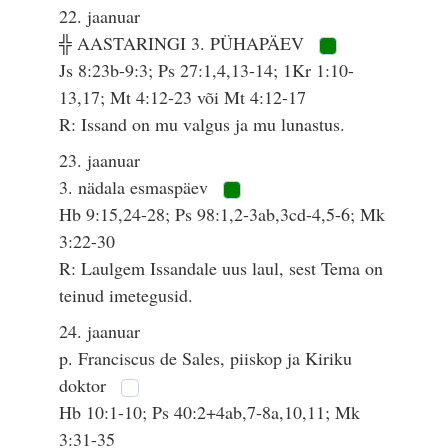
22. jaanuar
╬ AASTARINGI 3. PÜHAPÄEV
Js 8:23b-9:3; Ps 27:1,4,13-14; 1Kr 1:10-
13,17; Mt 4:12-23 või Mt 4:12-17
R: Issand on mu valgus ja mu lunastus.
23. jaanuar
3. nädala esmaspäev
Hb 9:15,24-28; Ps 98:1,2-3ab,3cd-4,5-6; Mk
3:22-30
R: Laulgem Issandale uus laul, sest Tema on
teinud imetegusid.
24. jaanuar
p. Franciscus de Sales, piiskop ja Kiriku
doktor
Hb 10:1-10; Ps 40:2+4ab,7-8a,10,11; Mk
3:31-35