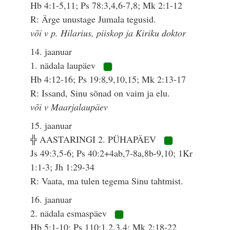
Hb 4:1-5,11; Ps 78:3,4,6-7,8; Mk 2:1-12
R: Ärge unustage Jumala tegusid.
või v p. Hilarius, piiskop ja Kiriku doktor
14. jaanuar
1. nädala laupäev
Hb 4:12-16; Ps 19:8,9,10,15; Mk 2:13-17
R: Issand, Sinu sõnad on vaim ja elu.
või v Maarjalaupäev
15. jaanuar
╬ AASTARINGI 2. PÜHAPÄEV
Js 49:3,5-6; Ps 40:2+4ab,7-8a,8b-9,10; 1Kr
1:1-3; Jh 1:29-34
R: Vaata, ma tulen tegema Sinu tahtmist.
16. jaanuar
2. nädala esmaspäev
Hb 5:1-10; Ps 110:1,2,3,4; Mk 2:18-22