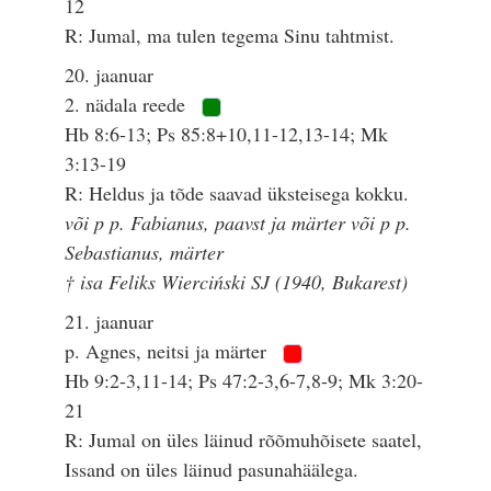
12
R: Jumal, ma tulen tegema Sinu tahtmist.
20. jaanuar
2. nädala reede
Hb 8:6-13; Ps 85:8+10,11-12,13-14; Mk
3:13-19
R: Heldus ja tõde saavad üksteisega kokku.
või p p. Fabianus, paavst ja märter või p p.
Sebastianus, märter
† isa Feliks Wierciński SJ (1940, Bukarest)
21. jaanuar
p. Agnes, neitsi ja märter
Hb 9:2-3,11-14; Ps 47:2-3,6-7,8-9; Mk 3:20-
21
R: Jumal on üles läinud rõõmuhõisete saatel,
Issand on üles läinud pasunahäälega.