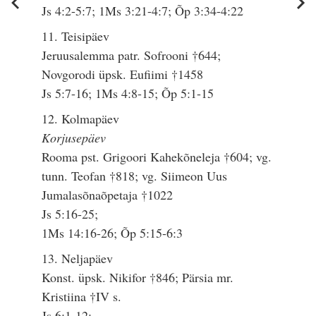
Js 4:2-5:7; 1Ms 3:21-4:7; Õp 3:34-4:22
11. Teisipäev
Jeruusalemma patr. Sofrooni †644;
Novgorodi üpsk. Eufiimi †1458
Js 5:7-16; 1Ms 4:8-15; Õp 5:1-15
12. Kolmapäev
Korjusepäev
Rooma pst. Grigoori Kahekõneleja †604; vg.
tunn. Teofan †818; vg. Siimeon Uus
Jumalasõnaõpetaja †1022
Js 5:16-25;
1Ms 14:16-26; Õp 5:15-6:3
13. Neljapäev
Konst. üpsk. Nikifor †846; Pärsia mr.
Kristiina †IV s.
Js 6:1-12;