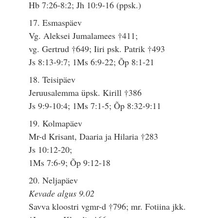
Hb 7:26-8:2; Jh 10:9-16 (ppsk.)
17. Esmaspäev
Vg. Aleksei Jumalamees †411;
vg. Gertrud †649; Iiri psk. Patrik †493
Js 8:13-9:7; 1Ms 6:9-22; Õp 8:1-21
18. Teisipäev
Jeruusalemma üpsk. Kirill †386
Js 9:9-10:4; 1Ms 7:1-5; Õp 8:32-9:11
19. Kolmapäev
Mr-d Krisant, Daaria ja Hilaria †283
Js 10:12-20;
1Ms 7:6-9; Õp 9:12-18
20. Neljapäev
Kevade algus 9.02
Savva kloostri vgmr-d †796; mr. Fotiina jkk.