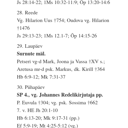
Js 28:14-22; 1Ms 10:32-11:9; Õp 13:20-14:6
28. Reede
Vg. Hilarion Uus †754; Oudova vg. Hilarion
†1476
Js 29:13-23; 1Ms 12.1-7; Õp 14:15-26
29. Laupäev
Surnute mäl.
Petseri vg-d Mark, Joona ja Vassa †XV s.;
Aretusa mr-d psk. Markus, dk. Kirill †364
Hb 6:9-12; Mk 7:31-37
30. Pühapäev
SP 4., vg. Johannes Redelikirjutaja pp.
P. Euvula †304; vg. psk. Sossima †662
7. v. HE Jh 20:1-10
Hb 6:13-20; Mk 9:17-31 (pp.)
Ef 5:9-19; Mt 4:25-5:12 (vg.)