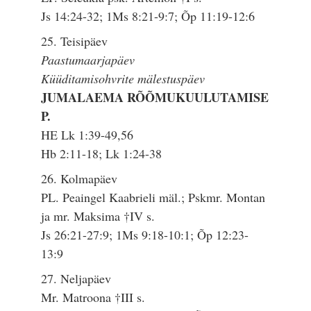
Js 14:24-32; 1Ms 8:21-9:7; Õp 11:19-12:6
25. Teisipäev
Paastumaarjapäev
Küüditamisohvrite mälestuspäev
JUMALAEMA RÕÕMUKUULUTAMISE
P.
HE Lk 1:39-49,56
Hb 2:11-18; Lk 1:24-38
26. Kolmapäev
PL. Peaingel Kaabrieli mäl.; Pskmr. Montan
ja mr. Maksima †IV s.
Js 26:21-27:9; 1Ms 9:18-10:1; Õp 12:23-
13:9
27. Neljapäev
Mr. Matroona †III s.