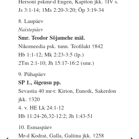
Hersoni pskmr-d Eugen, Kapiton jkk. †IV s.
Js 3:1-14; 1Ms 2:20-3:20; Õp 3:19-34
8. Laupäev
Naistepäev
Smr. Teodor Sõjamehe mäl.
Nikomeedia psk. tunn. Teofilakt †842
Hb 1:1-12; Mk 2:23-3:5 (lp.)
2Tm 2:1-10; Jh 15:17-16:2 (smr.)
9. Pühapäev
SP 1., õigeusu pp.
Sevastia 40 mr-t: Kirion, Eunoik, Sakerdon
jkk. †320
4. v. HE Lk 24:1-12
Hb 11:24-26,32-12:2; Jh 1:43-51
10. Esmaspäev
Mr-d Kodrat, Galla, Galiina jkk. †258