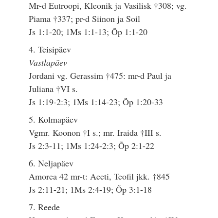
Mr-d Eutroopi, Kleonik ja Vasilisk †308; vg.
Piama †337; pr-d Siinon ja Soil
Js 1:1-20; 1Ms 1:1-13; Õp 1:1-20
4. Teisipäev
Vastlapäev
Jordani vg. Gerassim †475: mr-d Paul ja
Juliana †VI s.
Js 1:19-2:3; 1Ms 1:14-23; Õp 1:20-33
5. Kolmapäev
Vgmr. Koonon †I s.; mr. Iraida †III s.
Js 2:3-11; 1Ms 1:24-2:3; Õp 2:1-22
6. Neljapäev
Amorea 42 mr-t: Aeeti, Teofil jkk. †845
Js 2:11-21; 1Ms 2:4-19; Õp 3:1-18
7. Reede