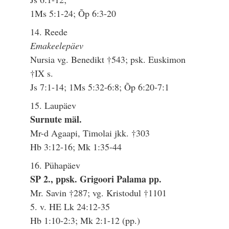
1Ms 5:1-24; Õp 6:3-20
14. Reede
Emakeelepäev
Nursia vg. Benedikt †543; psk. Euskimon
†IX s.
Js 7:1-14; 1Ms 5:32-6:8; Õp 6:20-7:1
15. Laupäev
Surnute mäl.
Mr-d Agaapi, Timolai jkk. †303
Hb 3:12-16; Mk 1:35-44
16. Pühapäev
SP 2., ppsk. Grigoori Palama pp.
Mr. Savin †287; vg. Kristodul †1101
5. v. HE Lk 24:12-35
Hb 1:10-2:3; Mk 2:1-12 (pp.)