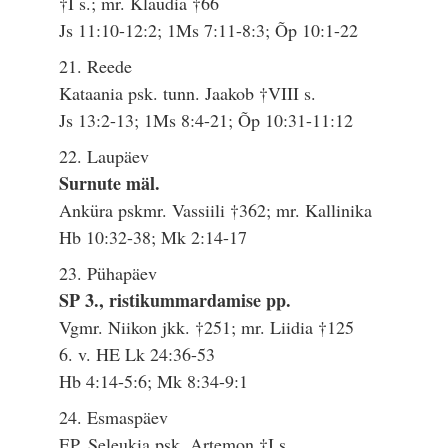
†I s.; mr. Klaudia †66
Js 11:10-12:2; 1Ms 7:11-8:3; Õp 10:1-22
21. Reede
Kataania psk. tunn. Jaakob †VIII s.
Js 13:2-13; 1Ms 8:4-21; Õp 10:31-11:12
22. Laupäev
Surnute mäl.
Anküra pskmr. Vassiili †362; mr. Kallinika
Hb 10:32-38; Mk 2:14-17
23. Pühapäev
SP 3., ristikummardamise pp.
Vgmr. Niikon jkk. †251; mr. Liidia †125
6. v. HE Lk 24:36-53
Hb 4:14-5:6; Mk 8:34-9:1
24. Esmaspäev
EP. Seleukia psk. Artemon †I s.