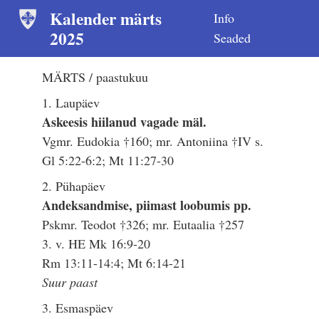
Kalender märts
Info
2025
Seaded
MÄRTS / paastukuu
1. Laupäev
Askeesis hiilanud vagade mäl.
Vgmr. Eudokia †160; mr. Antoniina †IV s.
Gl 5:22-6:2; Mt 11:27-30
2. Pühapäev
Andeksandmise, piimast loobumis pp.
Pskmr. Teodot †326; mr. Eutaalia †257
3. v. HE Mk 16:9-20
Rm 13:11-14:4; Mt 6:14-21
Suur paast
3. Esmaspäev