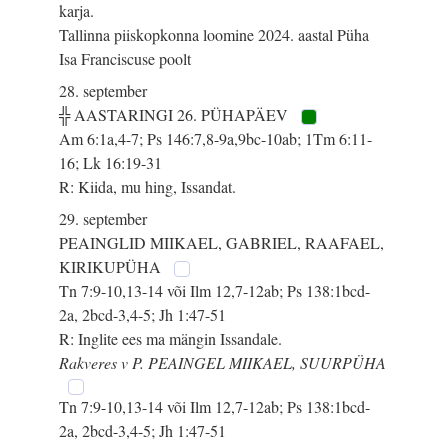
karja.
Tallinna piiskopkonna loomine 2024. aastal Püha
Isa Franciscuse poolt
28. september
╬ AASTARINGI 26. PÜHAPÄEV
Am 6:1a,4-7; Ps 146:7,8-9a,9bc-10ab; 1Tm 6:11-
16; Lk 16:19-31
R: Kiida, mu hing, Issandat.
29. september
PEAINGLID MIIKAEL, GABRIEL, RAAFAEL,
KIRIKUPÜHA
Tn 7:9-10,13-14 või Ilm 12,7-12ab; Ps 138:1bcd-
2a, 2bcd-3,4-5; Jh 1:47-51
R: Inglite ees ma mängin Issandale.
Rakveres v P. PEAINGEL MIIKAEL, SUURPÜHA
Tn 7:9-10,13-14 või Ilm 12,7-12ab; Ps 138:1bcd-
2a, 2bcd-3,4-5; Jh 1:47-51