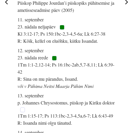
Piiskop Philippe Jourdan’i piiskopiks pühitsemise ja
ametisseseadmise päev (2005)
11. september
23. nädala neljapäev
Kl 3:12-17; Ps 150:1bc-2,3-4,5-6a; Lk 6:27-38
R: Kõik, kellel on eluõhku, kiitku Issandat.
12. september
23. nädala reede
1Tm 1:1-2,12-14; Ps 16:1bc-2ab,5,7-8,11; Lk 6:39-
42
R: Sina on mu pärandus, Issand.
või v Pühima Neitsi Maarja Pühim Nimi
13. september
p. Johannes Chrysostomus, piiskop ja Kiriku doktor
1Tm 1:15-17; Ps 113:1bc-2,3-4,5a,6-7; Lk 6:43-49
R: Issanda nimi olgu tänatud.
14. september