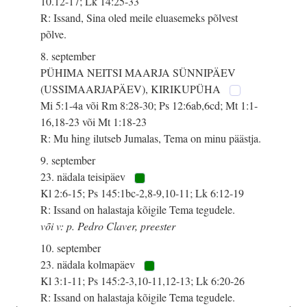
10.12-17; Lk 14:25-33
R: Issand, Sina oled meile eluasemeks põlvest
põlve.
8. september
PÜHIMA NEITSI MAARJA SÜNNIPÄEV
(USSIMAARJAPÄEV), KIRIKUPÜHA
Mi 5:1-4a või Rm 8:28-30; Ps 12:6ab,6cd; Mt 1:1-
16,18-23 või Mt 1:18-23
R: Mu hing ilutseb Jumalas, Tema on minu päästja.
9. september
23. nädala teisipäev
Kl 2:6-15; Ps 145:1bc-2,8-9,10-11; Lk 6:12-19
R: Issand on halastaja kõigile Tema tegudele.
või v: p. Pedro Claver, preester
10. september
23. nädala kolmapäev
Kl 3:1-11; Ps 145:2-3,10-11,12-13; Lk 6:20-26
R: Issand on halastaja kõigile Tema tegudele.