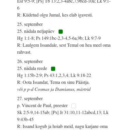
Esr 9:5-9; [Ps] Tb 13:2,3-4abc,7,9bcd-10a; Lk 9:1-
6
R: Kiidetud olgu Jumal, kes elab igavesti.
25. september
25. nädala neljapäev
Hg 1:1-8; Ps 149:1bc-2,3-4,5-6a,9b; Lk 9:7-9
R: Laulgem Issandale, sest Temal on hea meel oma
rahvast.
26. september
25. nädala reede
Hg 1:15b-2:9; Ps 43:1,2,3,4; Lk 9:18-22
R: Oota Issandat, Tema on sinu Päästja.
või p p-d Cosmas ja Damianus, märtrid
27. september
p. Vincent de Paul, preester
Sk 2:5-9,14-15ab; [Ps] Jr 31:10,11-12abcd,13; Lk
9:43b-45
R: Issand kogub ja hoiab meid, nagu karjane oma