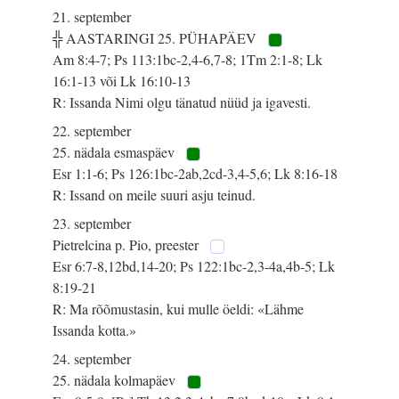
21. september
╬ AASTARINGI 25. PÜHAPÄEV
Am 8:4-7; Ps 113:1bc-2,4-6,7-8; 1Tm 2:1-8; Lk
16:1-13 või Lk 16:10-13
R: Issanda Nimi olgu tänatud nüüd ja igavesti.
22. september
25. nädala esmaspäev
Esr 1:1-6; Ps 126:1bc-2ab,2cd-3,4-5,6; Lk 8:16-18
R: Issand on meile suuri asju teinud.
23. september
Pietrelcina p. Pio, preester
Esr 6:7-8,12bd,14-20; Ps 122:1bc-2,3-4a,4b-5; Lk
8:19-21
R: Ma rõõmustasin, kui mulle öeldi: «Lähme
Issanda kotta.»
24. september
25. nädala kolmapäev