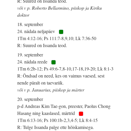
R: Suured on Issanda teod.
või v p. Roberto Bellarmino, piiskop ja Kiriku
doktor
18. september
24. nädala neljapäev
1Tm 4:12-16; Ps 111:7-8,9,10; Lk 7:36-50
R: Suured on Issanda teod.
19. september
24. nädala reede
1Tm 6:2b-12; Ps 49:6-7,8-10,17-18,19-20; Lk 8:1-3
R: Õndsad on need, kes on vaimus vaesed, sest
nende päralt on taevariik.
või v p. Januarius, piiskop ja märter
20. september
p-d Andreas Kim Tae-gon, preester, Paolus Chong
Hasang ning kaaslased, märtrid
1Tm 6:13-16; Ps 100:1b-2,3,4-5; Lk 8:4-15
R: Tulge Issanda palge ette hõiskamisega.