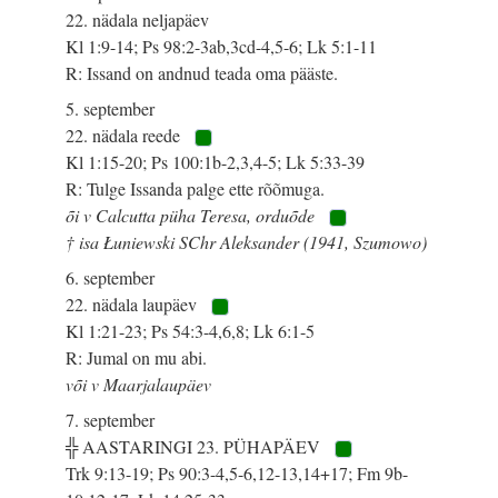
22. nädala neljapäev
Kl 1:9-14; Ps 98:2-3ab,3cd-4,5-6; Lk 5:1-11
R: Issand on andnud teada oma pääste.
5. september
22. nädala reede
Kl 1:15-20; Ps 100:1b-2,3,4-5; Lk 5:33-39
R: Tulge Issanda palge ette rõõmuga.
õi v Calcutta püha Teresa, orduõde
† isa Łuniewski SChr Aleksander (1941, Szumowo)
6. september
22. nädala laupäev
Kl 1:21-23; Ps 54:3-4,6,8; Lk 6:1-5
R: Jumal on mu abi.
või v Maarjalaupäev
7. september
╬ AASTARINGI 23. PÜHAPÄEV
Trk 9:13-19; Ps 90:3-4,5-6,12-13,14+17; Fm 9b-