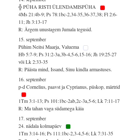
╬ PÜHA RISTI ÜLENDAMISPÜHA
4Ms 21:4b-9; Ps 78:1bc-2,34-35,36-37,38; Fl 2:6-
11; Jh 3:13-17
R: Ärgem unustagem Jumala tegusid.
15. september
Pühim Neitsi Maarja, Valuema
Hb 5:7-9; Ps 31:2-3a,3b-4,5-6,15-16; Jh 19:25-27
või Lk 2:33-35
R: Päästa mind, Issand, Sinu kindla armastuses.
16. september
p-d Cornelius, paavst ja Cyprianus, piiskop, märtrid
1Tm 3:1-13; Ps 101:1bc-2ab,2c-3a,5-6; Lk 7:11-17
R: Ma tahan vaga südamega käia
17. september
24. nädala kolmapäev
1Tm 3:14-16; Ps 111:1bc-2,3-4,5-6; Lk 7:31-35