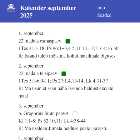
Kalender september
Info
2025
Seaded
1. september
22. nädala esmaspäev
1Tes 4:13-18; Ps 96:1+3,4-5,11-12,13; Lk 4:16-30
R: Issand tuleb mõistma kohut maailmale õiguses.
2. september
22. nädala teisipäev
1Tes 5:1-6,9-11; Ps 27:1,4,13-14; Lk 4:31-37
R: Ma usun et saan näha Issanda heldust elavate
maal
3. september
p. Gregorius Suur, paavst
Kl 1:1-8; Ps 52:10,11; Lk 4:38-44
R: Ma usaldan Jumala helduse peale igavesti.
4. september