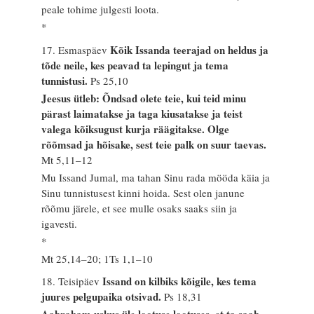
peale tohime julgesti loota.
*
Kõik Issanda teerajad on heldus ja
17. Esmaspäev
tõde neile, kes peavad ta lepingut ja tema
tunnistusi.
Ps 25,10
Jeesus ütleb: Õndsad olete teie, kui teid minu
pärast laimatakse ja taga kiusatakse ja teist
valega kõiksugust kurja räägitakse. Olge
rõõmsad ja hõisake, sest teie palk on suur taevas.
Mt 5,11–12
Mu Issand Jumal, ma tahan Sinu rada mööda käia ja
Sinu tunnistusest kinni hoida. Sest olen janune
rõõmu järele, et see mulle osaks saaks siin ja
igavesti.
*
Mt 25,14–20; 1Ts 1,1–10
Issand on kilbiks kõigile, kes tema
18. Teisipäev
juures pelgupaika otsivad.
Ps 18,31