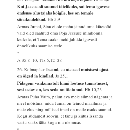
Kui Jeesus oli saanud täielikuks, sai tema igavese
õndsuse alustajaks kõigile, kes on temale
sõnakuulelikud.
Hb 5,9
Armas Jumal, Sina ei ole maha jätnud oma kätetööd,
vaid oled saatnud oma Poja Jeesuse inimkonna
keskele, et Tema saaks meid juhtida igavesti
õnnelikuks saamise teele.
*
Js 35,8–10; 1Ts 5,12–28
Issand, su otsused muistsest ajast
26. Kolmapäev
on õiged ja kindlad.
Js 25,1
Pidagem vankumatult kinni lootuse tunnistusest,
sest ustav on, kes seda on tõotanud.
Hb 10,23
Armas Püha Vaim, palun ava meie silmad nägema ja
meel mõistma, mida Jumal on teinud maailmas ja
meie elus ning millised imed on meile osaks saanud.
Kogu südamest soovin, et tänu ja kiitus Issanda
vastu saaks täita kogu mu olemuse.
*