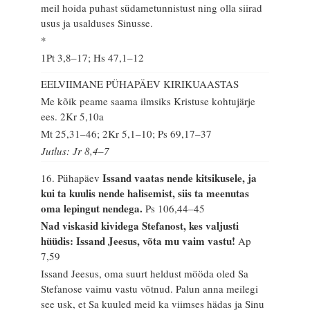
meil hoida puhast südametunnistust ning olla siirad
usus ja usalduses Sinusse.
*
1Pt 3,8–17; Hs 47,1–12
EELVIIMANE PÜHAPÄEV KIRIKUAASTAS
Me kõik peame saama ilmsiks Kristuse kohtujärje
ees.
2Kr 5,10a
Mt 25,31–46; 2Kr 5,1–10; Ps 69,17–37
Jutlus: Jr 8,4–7
Issand vaatas nende kitsikusele, ja
16. Pühapäev
kui ta kuulis nende halisemist, siis ta meenutas
oma lepingut nendega.
Ps 106,44–45
Nad viskasid kividega Stefanost, kes valjusti
hüüdis: Issand Jeesus, võta mu vaim vastu!
Ap
7,59
Issand Jeesus, oma suurt heldust mööda oled Sa
Stefanose vaimu vastu võtnud. Palun anna meilegi
see usk, et Sa kuuled meid ka viimses hädas ja Sinu