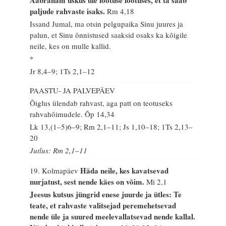
Aabraham uskus üle lootuse lootuses, et ta saab
paljude rahvaste isaks.
Rm 4,18
Issand Jumal, ma otsin pelgupaika Sinu juures ja
palun, et Sinu õnnistused saaksid osaks ka kõigile
neile, kes on mulle kallid.
*
Jr 8,4–9; 1Ts 2,1–12
PAASTU- JA PALVEPÄEV
Õiglus ülendab rahvast, aga patt on teotuseks
rahvahõimudele.
Õp 14,34
Lk 13,(1–5)6–9; Rm 2,1–11; Js 1,10–18; 1Ts 2,13–
20
Jutlus: Rm 2,1–11
Häda neile, kes kavatsevad
19. Kolmapäev
nurjatust, sest nende käes on võim.
Mi 2,1
Jeesus kutsus jüngrid enese juurde ja ütles: Te
teate, et rahvaste valitsejad peremehetsevad
nende üle ja suured meelevallatsevad nende kallal.