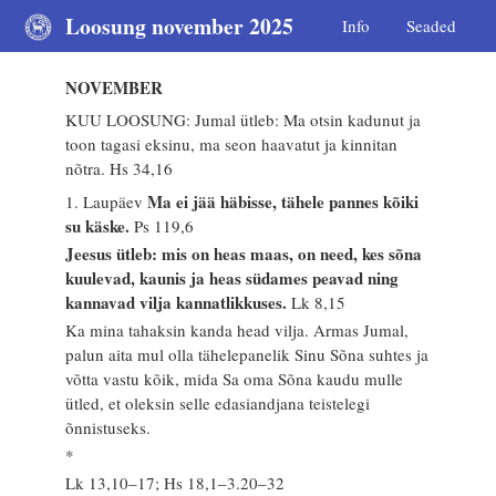
Loosung november 2025
Info
Seaded
NOVEMBER
KUU LOOSUNG: Jumal ütleb: Ma otsin kadunut ja
toon tagasi eksinu, ma seon haavatut ja kinnitan
nõtra.
Hs 34,16
Ma ei jää häbisse, tähele pannes kõiki
1. Laupäev
su käske.
Ps 119,6
Jeesus ütleb: mis on heas maas, on need, kes sõna
kuulevad, kaunis ja heas südames peavad ning
kannavad vilja kannatlikkuses.
Lk 8,15
Ka mina tahaksin kanda head vilja. Armas Jumal,
palun aita mul olla tähelepanelik Sinu Sõna suhtes ja
võtta vastu kõik, mida Sa oma Sõna kaudu mulle
ütled, et oleksin selle edasiandjana teistelegi
õnnistuseks.
*
Lk 13,10–17; Hs 18,1–3.20–32