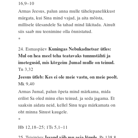
16,9–10
Armas Jeesus, palun anna mulle tähelepanelikkust
märgata, kui Sina mind vajad, ja aita mõista,
millisele ülesandele Sa tahad mind läkitada. Ainult
siis saab mu teenimine olla õnnistatud.
*
Kuningas Nebukadnetsar ütles:
24. Esmaspäev
Mul on hea meel teha teatavaks tunnustähti ja
imetegusid, mis kõrgeim Jumal mulle on teinud.
Tn 3,32
Jeesus ütleb: Kes ei ole meie vastu, on meie poolt.
Mk 9,40
Armas Jumal, palun õpeta mind märkama, mida
erilist Sa oled minu elus teinud, ja seda jagama. Et
saaksin aidata neid, kellel Sinu tegu märkamata on
oht minna Sinust kaugele.
*
Hb 12,18–25; 1Ts 5,1–11
Issand viib mu asja lõpule.
25. Teisipäev
Ps 138,8