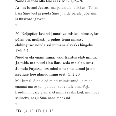
Nõnda ei tohi olla teie seas.
Mt 20,25–26
Armas Issand Jeesus, ma palun alandlikkust. Tahan
käia Sinu teel ja jõuda Sinu juurde pärale juba siin,
ja ükskord igavesti.
*
Issand Jumal valmistas inimese, kes
20. Neljapäev
põrm on, mullast, ja puhus tema ninasse
eluhinguse: nõnda sai inimene elavaks hingeks.
1Ms 2,7
Nüüd ei ela enam mina, vaid Kristus elab minus.
Ja mida ma nüüd elan ihus, seda ma elan usus
Jumala Pojasse, kes mind on armastanud ja on
iseenese loovutanud minu eest.
Gl 2,20
Mu Jumal, Sina oled mind valmistanud, ja mida
enamat ma oskan paluda, kui et tule oma Poja
kaudu minusse elama, et minus saaks kõik muutuda
selliseks, nagu Sina näha tahaksid.
*
2Ts 1,3–12; 1Ts 3,1–13