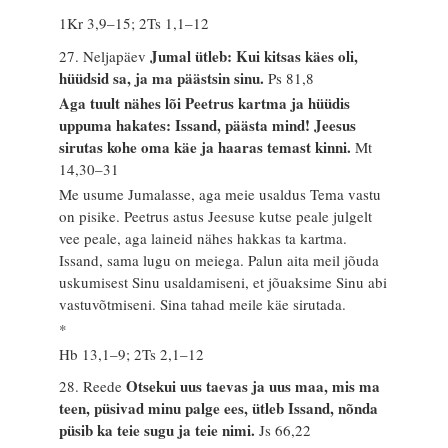
1Kr 3,9–15; 2Ts 1,1–12
Jumal ütleb: Kui kitsas käes oli,
27. Neljapäev
hüüdsid sa, ja ma päästsin sinu.
Ps 81,8
Aga tuult nähes lõi Peetrus kartma ja hüüdis
uppuma hakates: Issand, päästa mind! Jeesus
sirutas kohe oma käe ja haaras temast kinni.
Mt
14,30–31
Me usume Jumalasse, aga meie usaldus Tema vastu
on pisike. Peetrus astus Jeesuse kutse peale julgelt
vee peale, aga laineid nähes hakkas ta kartma.
Issand, sama lugu on meiega. Palun aita meil jõuda
uskumisest Sinu usaldamiseni, et jõuaksime Sinu abi
vastuvõtmiseni. Sina tahad meile käe sirutada.
*
Hb 13,1–9; 2Ts 2,1–12
Otsekui uus taevas ja uus maa, mis ma
28. Reede
teen, püsivad minu palge ees, ütleb Issand, nõnda
püsib ka teie sugu ja teie nimi.
Js 66,22