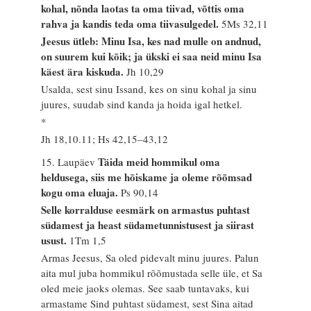
kohal, nõnda laotas ta oma tiivad, võttis oma
rahva ja kandis teda oma tiivasulgedel.
5Ms 32,11
Jeesus ütleb: Minu Isa, kes nad mulle on andnud,
on suurem kui kõik; ja ükski ei saa neid minu Isa
käest ära kiskuda.
Jh 10,29
Usalda, sest sinu Issand, kes on sinu kohal ja sinu
juures, suudab sind kanda ja hoida igal hetkel.
*
Jh 18,10.11; Hs 42,15–43,12
Täida meid hommikul oma
15. Laupäev
heldusega, siis me hõiskame ja oleme rõõmsad
kogu oma eluaja.
Ps 90,14
Selle korralduse eesmärk on armastus puhtast
südamest ja heast südametunnistusest ja siirast
usust.
1Tm 1,5
Armas Jeesus, Sa oled pidevalt minu juures. Palun
aita mul juba hommikul rõõmustada selle üle, et Sa
oled meie jaoks olemas. See saab tuntavaks, kui
armastame Sind puhtast südamest, sest Sina aitad