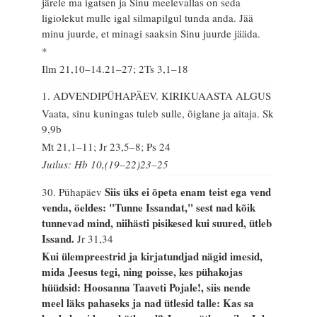
järele ma igatsen ja Sinu meelevallas on seda
ligiolekut mulle igal silmapilgul tunda anda. Jää
minu juurde, et minagi saaksin Sinu juurde jääda.
*
Ilm 21,10–14.21–27; 2Ts 3,1–18
1. ADVENDIPÜHAPÄEV. KIRIKUAASTA ALGUS
Vaata, sinu kuningas tuleb sulle, õiglane ja aitaja.
Sk
9,9b
Mt 21,1–11; Jr 23,5–8; Ps 24
Jutlus: Hb 10,(19–22)23–25
Siis üks ei õpeta enam teist ega vend
30. Pühapäev
venda, öeldes: "Tunne Issandat," sest nad kõik
tunnevad mind, niihästi pisikesed kui suured, ütleb
Issand.
Jr 31,34
Kui ülempreestrid ja kirjatundjad nägid imesid,
mida Jeesus tegi, ning poisse, kes pühakojas
hüüdsid: Hoosanna Taaveti Pojale!, siis nende
meel läks pahaseks ja nad ütlesid talle: Kas sa