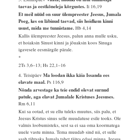
taevas ja eestkõneleja kõrgustes.
Ii 16,19
Et meil nüüd on suur ülempreester Jeesus, Jumala
Poeg, kes on läbinud taevad, siis hoidkem kinni
usust, mida me tunnistame.
Hb 4,14
Kallis ülempreester Jeesus, palun anna mulle usku,
et hoiaksin Sinust kinni ja jõuaksin koos Sinuga
igavesele eesmärgile pärale.
*
2Ts 3,6–13; Hs 22,1–16
Ma loodan ikka käia Issanda ees
4. Teisipäev
elavate maal.
Ps 116,9
Nõnda arvestage ka teie endid olevat surnud
patule, aga elavat Jumalale Kristuses Jeesuses.
Rm 6,11
Kui sa ootad, et su ellu tuleks muutus, siis palu, et
Jeesus Kristus sinus selle muudatuse esile tooks. Ole
valmis loobumisteks, sest sa ei saa oma koormatega
uuele vastu minna. Tema muudab sind nii, et sulle
saab tähtsaks Jumala tahet täites edasi minna. Jeesus