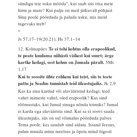
sündigu teie usku mööda", kas saab siis otsa meie
hirm ja mure? Kui palju on meil jätkuvalt põhjust
Sinu poole pöörduda ja paluda usku, mis meid
tugevaks teeb!
*
Js 57,17–19(20.21); Hs 37,1–14
Te ei tohi kohtus olla erapoolikud,
12. Kolmapäev
te peate kuulama niihästi väikest kui suurt; ärge
kartke kedagi, sest kohus on Jumala päralt.
5Ms
1,17
Kui te soosite ühte rohkem kui teist, siis te teete
pattu ja Seadus tunnistab teid üleastujaiks.
Jk 2,9
Kas ka sina kardad või alavääristad kedagi; teed
vahet inimeste vahel, oled erapoolik? Kas sind
rõõmustaks, kui Jumal sinuga nõnda toimiks? Jumal
ei karda ega alaväärista sind. Kui sa ei soovi saada
üleastujaks, siis on sul võimalus pöörduda palves
Tema poole, kes suudab sind aidata. Issand Jeesus,
palun muuda minu meelsus ja õpeta mind õigesti