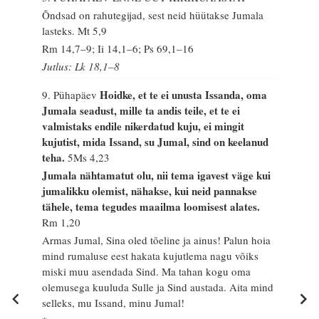
Õndsad on rahutegijad, sest neid hüütakse Jumala
lasteks.
Mt 5,9
Rm 14,7–9; Ii 14,1–6; Ps 69,1–16
Jutlus: Lk 18,1–8
Hoidke, et te ei unusta Issanda, oma
9. Pühapäev
Jumala seadust, mille ta andis teile, et te ei
valmistaks endile nikerdatud kuju, ei mingit
kujutist, mida Issand, su Jumal, sind on keelanud
teha.
5Ms 4,23
Jumala nähtamatut olu, nii tema igavest väge kui
jumalikku olemist, nähakse, kui neid pannakse
tähele, tema tegudes maailma loomisest alates.
Rm 1,20
Armas Jumal, Sina oled tõeline ja ainus! Palun hoia
mind rumaluse eest hakata kujutlema nagu võiks
miski muu asendada Sind. Ma tahan kogu oma
olemusega kuuluda Sulle ja Sind austada. Aita mind
selleks, mu Issand, minu Jumal!