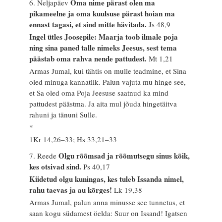
Oma nime pärast olen ma
6. Neljapäev
pikameelne ja oma kuulsuse pärast hoian ma
ennast tagasi, et sind mitte hävitada.
Js 48,9
Ingel ütles Joosepile: Maarja toob ilmale poja
ning sina paned talle nimeks Jeesus, sest tema
päästab oma rahva nende pattudest.
Mt 1,21
Armas Jumal, kui tähtis on mulle teadmine, et Sina
oled minuga kannatlik. Palun vajuta mu hinge see,
et Sa oled oma Poja Jeesuse saatnud ka mind
pattudest päästma. Ja aita mul jõuda hingetäitva
rahuni ja tänuni Sulle.
*
1Kr 14,26–33; Hs 33,21–33
Olgu rõõmsad ja rõõmutsegu sinus kõik,
7. Reede
kes otsivad sind.
Ps 40,17
Kiidetud olgu kuningas, kes tuleb Issanda nimel,
rahu taevas ja au kõrges!
Lk 19,38
Armas Jumal, palun anna minusse see tunnetus, et
saan kogu südamest öelda: Suur on Issand! Igatsen