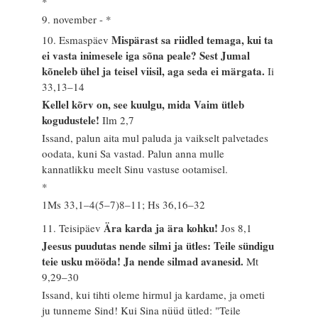
*
9. november - *
Mispärast sa riidled temaga, kui ta
10. Esmaspäev
ei vasta inimesele iga sõna peale? Sest Jumal
kõneleb ühel ja teisel viisil, aga seda ei märgata.
Ii
33,13–14
Kellel kõrv on, see kuulgu, mida Vaim ütleb
kogudustele!
Ilm 2,7
Issand, palun aita mul paluda ja vaikselt palvetades
oodata, kuni Sa vastad. Palun anna mulle
kannatlikku meelt Sinu vastuse ootamisel.
*
1Ms 33,1–4(5–7)8–11; Hs 36,16–32
Ära karda ja ära kohku!
11. Teisipäev
Jos 8,1
Jeesus puudutas nende silmi ja ütles: Teile sündigu
teie usku mööda! Ja nende silmad avanesid.
Mt
9,29–30
Issand, kui tihti oleme hirmul ja kardame, ja ometi
ju tunneme Sind! Kui Sina nüüd ütled: "Teile