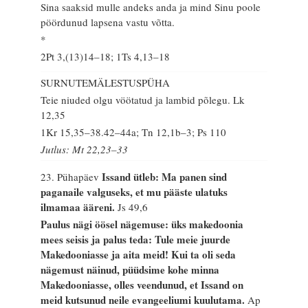
Sina saaksid mulle andeks anda ja mind Sinu poole
pöördunud lapsena vastu võtta.
*
2Pt 3,(13)14–18; 1Ts 4,13–18
SURNUTEMÄLESTUSPÜHA
Teie niuded olgu vöötatud ja lambid põlegu.
Lk
12,35
1Kr 15,35–38.42–44a; Tn 12,1b–3; Ps 110
Jutlus: Mt 22,23–33
Issand ütleb: Ma panen sind
23. Pühapäev
paganaile valguseks, et mu pääste ulatuks
ilmamaa ääreni.
Js 49,6
Paulus nägi öösel nägemuse: üks makedoonia
mees seisis ja palus teda: Tule meie juurde
Makedooniasse ja aita meid! Kui ta oli seda
nägemust näinud, püüdsime kohe minna
Makedooniasse, olles veendunud, et Issand on
meid kutsunud neile evangeeliumi kuulutama.
Ap