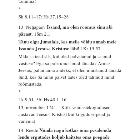
toimima!
*
Sk 8,11–17; Hs 37,15–28
Issand, ma olen rõõmus sinu abi
13. Neljapäev
pärast.
1Sm 2,1
Tänu olgu Jumalale, kes meile võidu annab meie
Issanda Jeesuse Kristuse läbi!
1Kr 15,57
Mida sa teed siis, kui oled palvetanud ja saanud
vastuse? Ega sa pole unustanud tänada? Armas
Jeesus, palun anna andeks, et olen unustanud tänada
Sind, kes Sa minu palvet täites oled tahtnud mind
rõõmustada.
*
Lk 9,51–56; Hs 40,1–16
13. november 1741 – Kõik vennastekogudused
austavad Jeesust Kristust kui koguduse pead ja
vanemat
Nõnda nagu kotkas oma pesakonda
14. Reede
lendu ergutades hõljub kaitstes oma poegade