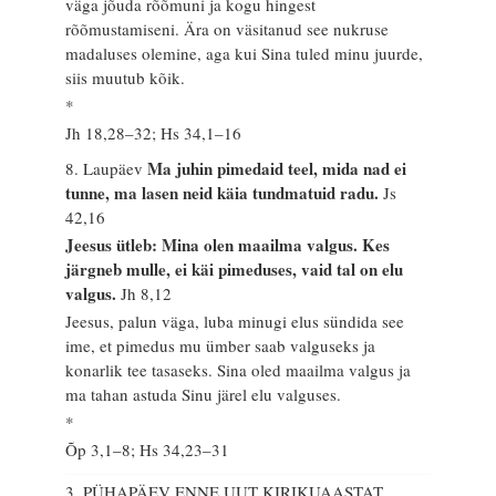
väga jõuda rõõmuni ja kogu hingest
rõõmustamiseni. Ära on väsitanud see nukruse
madaluses olemine, aga kui Sina tuled minu juurde,
siis muutub kõik.
*
Jh 18,28–32; Hs 34,1–16
Ma juhin pimedaid teel, mida nad ei
8. Laupäev
tunne, ma lasen neid käia tundmatuid radu.
Js
42,16
Jeesus ütleb: Mina olen maailma valgus. Kes
järgneb mulle, ei käi pimeduses, vaid tal on elu
valgus.
Jh 8,12
Jeesus, palun väga, luba minugi elus sündida see
ime, et pimedus mu ümber saab valguseks ja
konarlik tee tasaseks. Sina oled maailma valgus ja
ma tahan astuda Sinu järel elu valguses.
*
Õp 3,1–8; Hs 34,23–31
3. PÜHAPÄEV ENNE UUT KIRIKUAASTAT