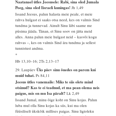
Naatanael ütles Jeesusele: Rabi, sina oled Jumala
Poeg, sina oled Iisraeli kuningas!
Jh 1,49
Issand Jeesus, palun halasta meie peale, et meie
rahva hulgast ei saaks otsa need, kes on valmis Sind
tundma ja tunnevad. Ainult Sinu läbi saame me
püsima jääda. Tänan, et Sinu soov on jätta meid
alles. Anna palun meie hulgast neid – kasvõi kogu
rahvas –, kes on valmis Sind ära tundma ja sellest
tunnistust andma.
*
Hb 13,10–16; 2Ts 2,13–17
Üks päev sinu õuedes on parem kui
29. Laupäev
muid tuhat.
Ps 84,11
Jeesus ütles vanemaile: Miks te siis olete mind
otsinud? Kas te ei teadnud, et ma pean olema neis
paigus, mis on mu Isa päralt?
Lk 2,49
Issand Jumal, minu õige koht on Sinu kojas. Palun
luba mul olla Sinu kojas ka siis, kui ma olen
füüsiliselt ükskõik millises paigas. Sinu ligioleku