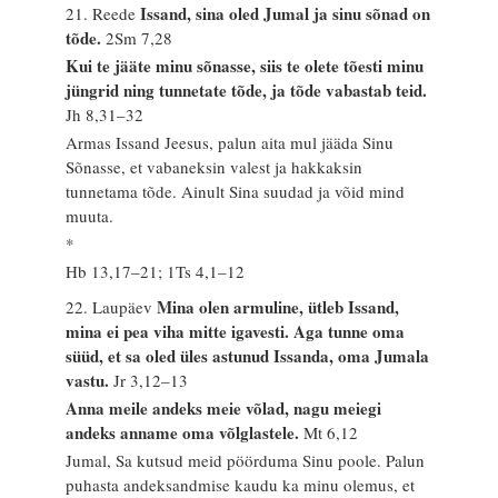
Issand, sina oled Jumal ja sinu sõnad on
21. Reede
tõde.
2Sm 7,28
Kui te jääte minu sõnasse, siis te olete tõesti minu
jüngrid ning tunnetate tõde, ja tõde vabastab teid.
Jh 8,31–32
Armas Issand Jeesus, palun aita mul jääda Sinu
Sõnasse, et vabaneksin valest ja hakkaksin
tunnetama tõde. Ainult Sina suudad ja võid mind
muuta.
*
Hb 13,17–21; 1Ts 4,1–12
Mina olen armuline, ütleb Issand,
22. Laupäev
mina ei pea viha mitte igavesti. Aga tunne oma
süüd, et sa oled üles astunud Issanda, oma Jumala
vastu.
Jr 3,12–13
Anna meile andeks meie võlad, nagu meiegi
andeks anname oma võlglastele.
Mt 6,12
Jumal, Sa kutsud meid pöörduma Sinu poole. Palun
puhasta andeksandmise kaudu ka minu olemus, et