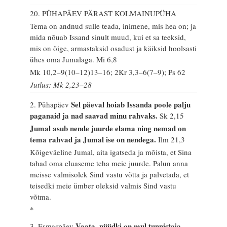
20. PÜHAPÄEV PÄRAST KOLMAINUPÜHA
Tema on andnud sulle teada, inimene, mis hea on; ja
mida nõuab Issand sinult muud, kui et sa teeksid,
mis on õige, armastaksid osadust ja käiksid hoolsasti
ühes oma Jumalaga.
Mi 6,8
Mk 10,2–9(10–12)13–16; 2Kr 3,3–6(7–9); Ps 62
Jutlus: Mk 2,23–28
Sel päeval hoiab Issanda poole palju
2. Pühapäev
paganaid ja nad saavad minu rahvaks.
Sk 2,15
Jumal asub nende juurde elama ning nemad on
tema rahvad ja Jumal ise on nendega.
Ilm 21,3
Kõigeväeline Jumal, aita igatseda ja mõista, et Sina
tahad oma eluaseme teha meie juurde. Palun anna
meisse valmisolek Sind vastu võtta ja palvetada, et
teisedki meie ümber oleksid valmis Sind vastu
võtma.
*
Vaata, nüüdki on mul tunnistaja
3. Esmaspäev