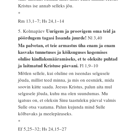
Kristus ise annab selleks jõu.
*
Rm 13,1–7; Hs 24,1–14
Uurigem ja proovigem oma teid ja
5. Kolmapäev
pöördugem tagasi Issanda juurde!
Nl 3,40
Ma palvetan, et teie armastus üha enam ja enam
kasvaks tunnetuses ja kõiksuguses kogemises
olulise kindlaksmääramiseks, et te oleksite puhtad
ja laitmatud Kristuse päevani.
Fl 1,9–10
Mõtlen sellele, kui oluline on iseendas selgusele
jõuda, millist teed minna, ja mis on eesmärk, mida
soovin kätte saada. Jeesus Kristus, palun aita mul
selgusele jõuda, kuhu ma olen suundumas. Mu
igatsus on, et oleksin Sinu taastuleku päeval valmis
Sulle otsa vaatama. Palun kujunda mind Sulle
kõlbavaks ja meelepäraseks.
*
Ef 5,25–32; Hs 24,15–27