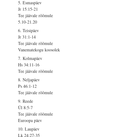
5. Esmaspäev
Jr 15:15-21
Tee jäävale rõõmule
5.10-21.20
6. Teisipäev
Jr 31:1-14
Tee jäävale rõõmule
Vanematekogu koosolek
7. Kolmapäev
Hs 34:11-16
Tee jäävale rõõmule
8. Neljapäev
Ps 46:1-12
Tee jäävale rõõmule
9. Reede
Ül 8:5-7
Tee jäävale rõõmule
Euroopa päev
10. Laupäev
Lk 24:27-35