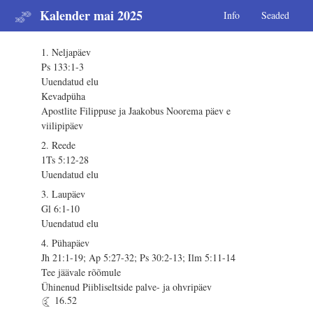
Kalender mai 2025
Info
Seaded
1. Neljapäev
Ps 133:1-3
Uuendatud elu
Kevadpüha
Apostlite Filippuse ja Jaakobus Noorema päev e
viilipipäev
2. Reede
1Ts 5:12-28
Uuendatud elu
3. Laupäev
Gl 6:1-10
Uuendatud elu
4. Pühapäev
Jh 21:1-19; Ap 5:27-32; Ps 30:2-13; Ilm 5:11-14
Tee jäävale rõõmule
Ühinenud Piibliseltside palve- ja ohvripäev
16.52