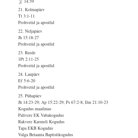
14.59
21. Kolmapäev
Tt 3:1-11
Prohvetid ja apostlid
22. Neljapäev
Jh 15:18-27
Prohvetid ja apostlid
23. Reede
1Pt 2:11-25
Prohvetid ja apostlid
24. Laupäev
Ef 5:6-20
Prohvetid ja apostlid
25. Pühapäev
Jh 14:23-29; Ap 15:22-29; Ps 67:2-8; Ilm 21:10-23
Kogudus maailmas
Palivere EK Vabakogudus
Rakvere Karmeli Kogudus
Tapa EKB Kogudus
Valga Betaania Baptistikogudus