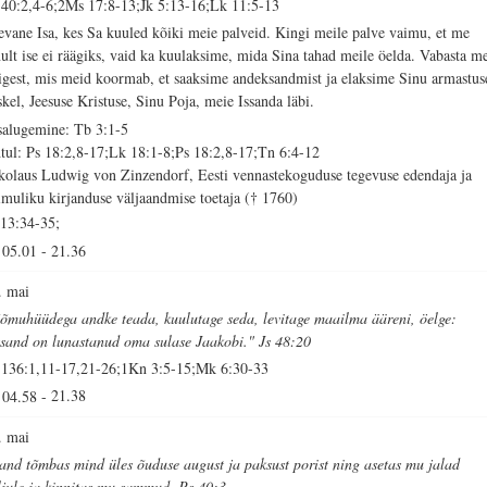
 40:2,4-6;2Ms 17:8-13;Jk 5:13-16;Lk 11:5-13
evane Isa, kes Sa kuuled kõiki meie palveid. Kingi meile palve vaimu, et me
nult ise ei räägiks, vaid ka kuulaksime, mida Sina tahad meile öelda. Vabasta m
igest, mis meid koormab, et saaksime andeksandmist ja elaksime Sinu armastus
skel, Jeesuse Kristuse, Sinu Poja, meie Issanda läbi.
salugemine: Tb 3:1-5
tul: Ps 18:2,8-17;Lk 18:1-8;Ps 18:2,8-17;Tn 6:4-12
kolaus Ludwig von Zinzendorf, Eesti vennastekoguduse tegevuse edendaja ja
imuliku kirjanduse väljaandmise toetaja († 1760)
 13:34-35;
05.01
-
21.36
. mai
õmuhüüdega andke teada, kuulutage seda, levitage maailma ääreni, öelge:
ssand on lunastanud oma sulase Jaakobi." Js 48:20
 136:1,11-17,21-26;1Kn 3:5-15;Mk 6:30-33
04.58
-
21.38
. mai
sand tõmbas mind üles õuduse august ja paksust porist ning asetas mu jalad
ljule ja kinnitas mu sammud. Ps 40:3