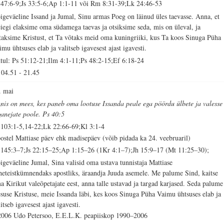
 47:6-9;Js 33:5-6;Ap 1:1-11 või Rm 8:31-39;Lk 24:46-53
igeväeline Issand ja Jumal, Sinu armas Poeg on läinud üles taevasse. Anna, et
iegi elaksime oma südamega taevas ja otsiksime seda, mis on üleval, ja
taksime Kristust, et Ta võtaks meid oma kuningriiki, kus Ta koos Sinuga Püha
imu ühtsuses elab ja valitseb igavesest ajast igavesti.
tul: Ps 51:12-21;Ilm 4:1-11;Ps 48:2-15;Ef 6:18-24
04.51
-
21.45
. mai
nis on mees, kes paneb oma lootuse Issanda peale ega pöördu ülbete ja valesse
ganejate poole. Ps 40:5
 103:1-5,14-22;Lk 22:66-69;Kl 3:1-4
ostel Mattiase päev ehk madisepäev (võib pidada ka 24. veebruaril)
 145:3–7;Js 22:15–25;Ap 1:15–26 (1Kr 4:1–7);Jh 15:9–17 (Mt 11:25–30);
igeväeline Jumal, Sina valisid oma ustava tunnistaja Mattiase
heteistkümnendaks apostliks, äraandja Juuda asemele. Me palume Sind, kaitse
a Kirikut valeõpetajate eest, anna talle ustavad ja targad karjased. Seda palume
esuse Kristuse, meie Issanda läbi, kes koos Sinuga Püha Vaimu ühtsuses elab ja
itseb igavesest ajast igavesti.
2006 Udo Petersoo, E.E.L.K. peapiiskop 1990–2006