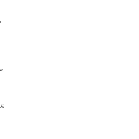
m
se,
 Jh