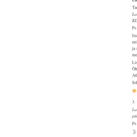
Ta
La
KL
Ps
Is
mi
ja
me
Li
Õh
At
Sr
3.
La
pü
Ps