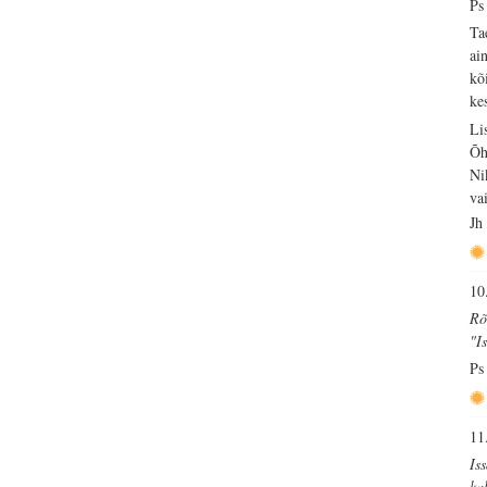
Ps
Ta
ai
kõ
ke
Li
Õh
Ni
va
Jh
10
Rõ
"I
Ps
11
Is
ka