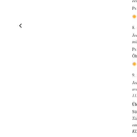
ee
Ps
8.
Je
mi
Ps
Õh
9.
Jee
av
11
Ül
Sü
Tä
om
KL