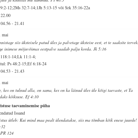
 9:2-12;2Ms 32:7-14;1Jh 5:13-15 või Srk 35:16-22a
22.00
04.56
-
21.41
. mai
nistage siis üksteisele patud üles ja palvetage üksteise eest, et te saaksite tervek
ge inimese mõjuvõimas eestpalve saadab palju korda. Jk 5:16
 118:1-14;Lk 11:1-4;
tul: Ps 48:2-15;Ef 6:18-24
04.53
-
21.43
. mai
e, kes on tulnud alla, on sama, kes on ka läinud üles üle kõigi taevaste, et Ta
idaks kõiksuse. Ef 4:10
istuse taevaminemise püha
endatud Issand
istus ütleb: Kui mind maa pealt ülendatakse, siis ma tõmban kõik enese juurde!
:32
PR 124