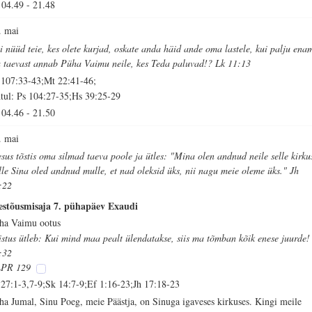
04.49
-
21.48
. mai
i nüüd teie, kes olete kurjad, oskate anda häid ande oma lastele, kui palju ena
a taevast annab Püha Vaimu neile, kes Teda paluvad!? Lk 11:13
 107:33-43;Mt 22:41-46;
tul: Ps 104:27-35;Hs 39:25-29
04.46
-
21.50
. mai
esus tõstis oma silmad taeva poole ja ütles: "Mina olen andnud neile selle kirku
lle Sina oled andnud mulle, et nad oleksid üks, nii nagu meie oleme üks." Jh
:22
estõusmisaja 7. pühapäev Exaudi
ha Vaimu ootus
istus ütleb: Kui mind maa pealt ülendatakse, siis ma tõmban kõik enese juurde!
:32
PR 129
 27:1-3,7-9;Sk 14:7-9;Ef 1:16-23;Jh 17:18-23
ha Jumal, Sinu Poeg, meie Päästja, on Sinuga igaveses kirkuses. Kingi meile