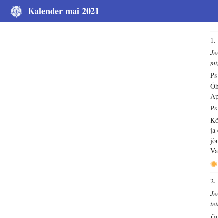
Kalender mai 2021
1.
Je
mi
Ps
Õh
Ap
Ps
Kõ
ja
jõ
Va
2.
Je
tei
Ül