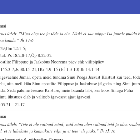
 mai
esus ütleb: "Mina olen tee ja tõde ja elu. Ükski ei saa minna Isa juurde muidu k
nu kaudu." Jh 14:6
 29;Ilm 22:1-5;
tul: Ps 18:2,8-17;Õp 8:22-32
ostlite Filippuse ja Jaakobus Noorema päev ehk viilipipäev
 145:3-7;Js 30:15–21;1Kr 4:9–15 (Ef 1:3-10);Jh 14:1-14;
igeväeline Jumal, õpeta meid tundma Sinu Poega Jeesust Kristust kui teed, tõd
 elu, aita meil käia Sinu apostlite Filippuse ja Jaakobuse jälgedes ning Sinu juur
uda. Seda palume Jeesuse Kristuse, meie Issanda läbi, kes koos Sinuga Püha
imu ühtsuses elab ja valitseb igavesest ajast igavesti.
05.21
-
21.17
 mai
esus ütleb: "Teie ei ole valinud mind, vaid mina olen valinud teid ja olen seadn
d, et te läheksite ja kannaksite vilja ja et teie vili jääks." Jh 15:16
estõusmisaja 5. pühapäev Cantate