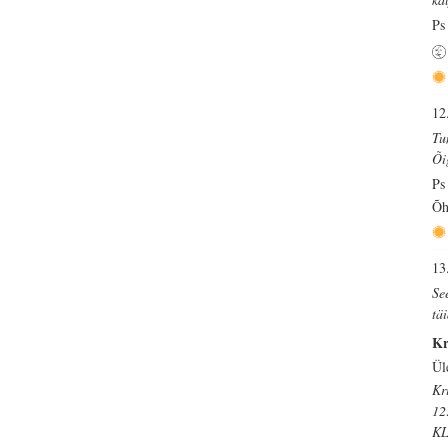
Ps
12
Tun
Õi
Ps
Õh
13
Se
tä
Kr
Ül
Kr
12
KL