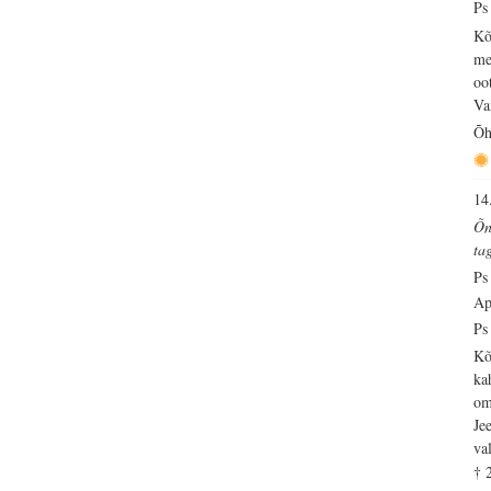
Ps
Kõ
me
oo
Va
Õh
14
Õn
ta
Ps
Ap
Ps
Kõ
ka
om
Je
val
† 