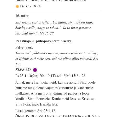
06.37
-
18.24
16. märts
Siis Jeesus vastas talle: „Oh naine, sinu usk on suur!
Sündigu sulle, nagu sa tahad!“ Ja ta tütar paranes
selsamal tunnil. Mt 15:28
Paastuaja 2. pühapäev Reminiscere
Palve ja usk
Jumal teeb nähtavaks oma armastuse meie vastu sellega,
et Kristus suri meie eest, kui me olime alles patused. Rm
5:8
KLPR 327
Ps 25:1–10;2Aj 20:1–9;1Ts 4:1–8;Mt 15:21–28
Jumal, meie Isa, toeta meid, kui me abitult Sinu poole
hüüame ning oleme vajumas kiusatuste ja kannatuste
mülkasse. Aita meil olla väsimatud palves ja loota
kindlalt Sinu tõotustele. Kuule meid Jeesuse Kristuse,
Sinu Poja, meie Issanda läbi.
Lisalugemine: Srk 23:1-12
Õhtul: Ps 18:47-51;1Ms 37:3-4,12-14,23-36 või Jk 5:13-