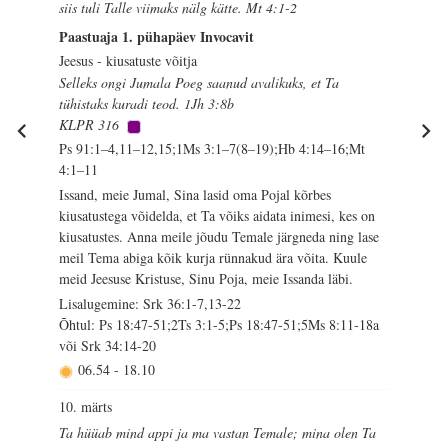
siis tuli Talle viimaks nälg kätte. Mt 4:1-2
Paastuaja 1. pühapäev Invocavit
Jeesus - kiusatuste võitja
Selleks ongi Jumala Poeg saanud avalikuks, et Ta
tühistaks kuradi teod. 1Jh 3:8b
KLPR 316
Ps 91:1–4,11–12,15;1Ms 3:1–7(8–19);Hb 4:14–16;Mt
4:1–11
Issand, meie Jumal, Sina lasid oma Pojal kõrbes
kiusatustega võidelda, et Ta võiks aidata inimesi, kes on
kiusatustes. Anna meile jõudu Temale järgneda ning lase
meil Tema abiga kõik kurja rünnakud ära võita. Kuule
meid Jeesuse Kristuse, Sinu Poja, meie Issanda läbi.
Lisalugemine: Srk 36:1-7,13-22
Õhtul: Ps 18:47-51;2Ts 3:1-5;Ps 18:47-51;5Ms 8:11-18a
või Srk 34:14-20
06.54
-
18.10
10. märts
Ta hüüab mind appi ja ma vastan Temale; mina olen Ta