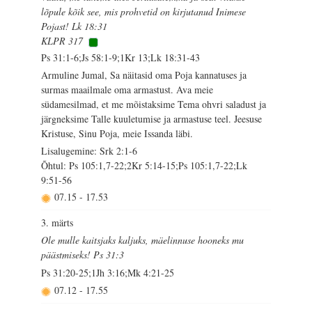
lõpule kõik see, mis prohvetid on kirjutanud Inimese
Pojast! Lk 18:31
KLPR 317
Ps 31:1-6;Js 58:1-9;1Kr 13;Lk 18:31-43
Armuline Jumal, Sa näitasid oma Poja kannatuses ja
surmas maailmale oma armastust. Ava meie
südamesilmad, et me mõistaksime Tema ohvri saladust ja
järgneksime Talle kuuletumise ja armastuse teel. Jeesuse
Kristuse, Sinu Poja, meie Issanda läbi.
Lisalugemine: Srk 2:1-6
Õhtul: Ps 105:1,7-22;2Kr 5:14-15;Ps 105:1,7-22;Lk
9:51-56
07.15
-
17.53
3. märts
Ole mulle kaitsjaks kaljuks, mäelinnuse hooneks mu
päästmiseks! Ps 31:3
Ps 31:20-25;1Jh 3:16;Mk 4:21-25
07.12
-
17.55