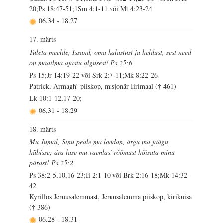
20;Ps 18:47-51;1Sm 4:1-11 või Mt 4:23-24
06.34
-
18.27
17. märts
Tuleta meelde, Issand, oma halastust ja heldust, sest need
on maailma ajastu algusest! Ps 25:6
Ps 15;Jr 14:19-22 või Srk 2:7-11;Mk 8:22-26
Patrick, Armagh’ piiskop, misjonär Iirimaal († 461)
Lk 10:1-12,17-20;
06.31
-
18.29
18. märts
Mu Jumal, Sinu peale ma loodan, ärgu ma jäägu
häbisse; ära lase mu vaenlasi rõõmust hõisata minu
pärast! Ps 25:2
Ps 38:2-5,10,16-23;Ii 2:1-10 või Brk 2:16-18;Mk 14:32-
42
Kyrillos Jeruusalemmast, Jeruusalemma piiskop, kirikuisa
(† 386)
06.28
-
18.31