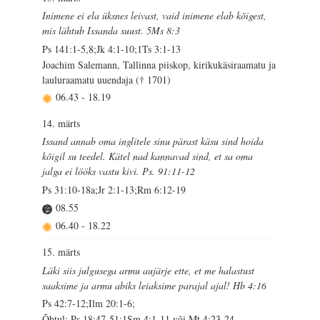
Inimene ei ela üksnes leivast, vaid inimene elab kõigest,
mis lähtub Issanda suust. 5Ms 8:3
Ps 141:1-5,8;Jk 4:1-10;1Ts 3:1-13
Joachim Salemann, Tallinna piiskop, kirikukäsiraamatu ja
lauluraamatu uuendaja († 1701)
06.43
-
18.19
14. märts
Issand annab oma inglitele sinu pärast käsu sind hoida
kõigil su teedel. Kätel nad kannavad sind, et sa oma
jalga ei lööks vastu kivi. Ps. 91:11-12
Ps 31:10-18a;Jr 2:1-13;Rm 6:12-19
08.55
06.40
-
18.22
15. märts
Läki siis julgusega armu aujärje ette, et me halastust
saaksime ja armu abiks leiaksime parajal ajal! Hb 4:16
Ps 42:7-12;Ilm 20:1-6;
Õhtul: Ps 18:47-51;1Sm 4:1-11 või Mt 4:23-24