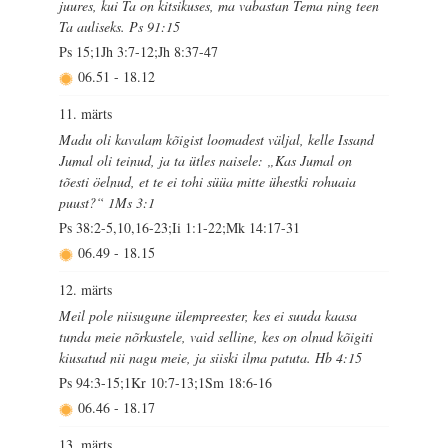
juures, kui Ta on kitsikuses, ma vabastan Tema ning teen
Ta auliseks. Ps 91:15
Ps 15;1Jh 3:7-12;Jh 8:37-47
06.51
-
18.12
11. märts
Madu oli kavalam kõigist loomadest väljal, kelle Issand
Jumal oli teinud, ja ta ütles naisele: „Kas Jumal on
tõesti öelnud, et te ei tohi süüa mitte ühestki rohuaia
puust?“ 1Ms 3:1
Ps 38:2-5,10,16-23;Ii 1:1-22;Mk 14:17-31
06.49
-
18.15
12. märts
Meil pole niisugune ülempreester, kes ei suuda kaasa
tunda meie nõrkustele, vaid selline, kes on olnud kõigiti
kiusatud nii nagu meie, ja siiski ilma patuta. Hb 4:15
Ps 94:3-15;1Kr 10:7-13;1Sm 18:6-16
06.46
-
18.17
13. märts