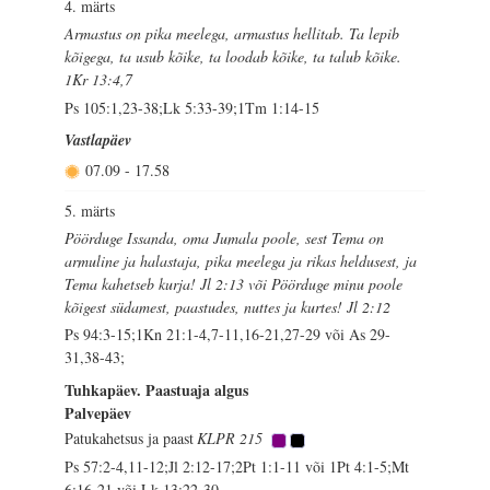
4. märts
Armastus on pika meelega, armastus hellitab. Ta lepib
kõigega, ta usub kõike, ta loodab kõike, ta talub kõike.
1Kr 13:4,7
Ps 105:1,23-38;Lk 5:33-39;1Tm 1:14-15
Vastlapäev
07.09
-
17.58
5. märts
Pöörduge Issanda, oma Jumala poole, sest Tema on
armuline ja halastaja, pika meelega ja rikas heldusest, ja
Tema kahetseb kurja! Jl 2:13 või Pöörduge minu poole
kõigest südamest, paastudes, nuttes ja kurtes! Jl 2:12
Ps 94:3-15;1Kn 21:1-4,7-11,16-21,27-29 või As 29-
31,38-43;
Tuhkapäev. Paastuaja algus
Palvepäev
Patukahetsus ja paast
KLPR 215
Ps 57:2-4,11-12;Jl 2:12-17;2Pt 1:1-11 või 1Pt 4:1-5;Mt
6:16-21 või Lk 13:22-30