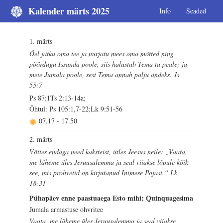
Kalender märts 2025
Info
Seaded
1. märts
Õel jätku oma tee ja nurjatu mees oma mõtted ning
pöördugu Issanda poole, siis halastab Tema ta peale; ja
meie Jumala poole, sest Tema annab palju andeks. Js
55:7
Ps 87;1Ts 2:13-14a;
Õhtul: Ps 105:1,7-22;Lk 9:51-56
07.17
-
17.50
2. märts
Võttes endaga need kaksteist, ütles Jeesus neile: „Vaata,
me läheme üles Jeruusalemma ja seal viiakse lõpule kõik
see, mis prohvetid on kirjutanud Inimese Pojast.“ Lk
18:31
Pühapäev enne paastuaega Esto mihi; Quinquagesima
Jumala armastuse ohvritee
Vaata, me läheme üles Jeruusalemma ja seal viiakse