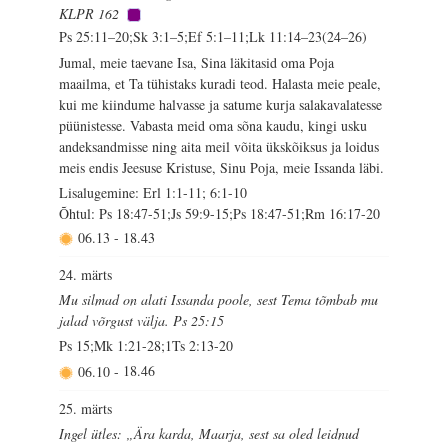
KLPR 162
Ps 25:11–20;Sk 3:1–5;Ef 5:1–11;Lk 11:14–23(24–26)
Jumal, meie taevane Isa, Sina läkitasid oma Poja
maailma, et Ta tühistaks kuradi teod. Halasta meie peale,
kui me kiindume halvasse ja satume kurja salakavalatesse
püünistesse. Vabasta meid oma sõna kaudu, kingi usku
andeksandmisse ning aita meil võita ükskõiksus ja loidus
meis endis Jeesuse Kristuse, Sinu Poja, meie Issanda läbi.
Lisalugemine: Erl 1:1-11; 6:1-10
Õhtul: Ps 18:47-51;Js 59:9-15;Ps 18:47-51;Rm 16:17-20
06.13
-
18.43
24. märts
Mu silmad on alati Issanda poole, sest Tema tõmbab mu
jalad võrgust välja. Ps 25:15
Ps 15;Mk 1:21-28;1Ts 2:13-20
06.10
-
18.46
25. märts
Ingel ütles: „Ära karda, Maarja, sest sa oled leidnud