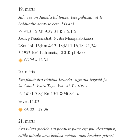
19. märts
Jah, see on Jumala tahtmine: teie pühitsus, et te
hoiduksite hooruse eest. 1Ts 4:3
Ps 94:3-15;Mt 9:27-31;Rm 5:1-5
Joosep Naatsaretist, Neitsi Maarja abikaasa
2Sm 7:4–16;Rm 4:13–18;Mt 1:16,18–21,24a;
* 1952 Joel Luhamets, EELK piiskop
06.25
-
18.34
20. märts
Kes jõuab ära rääkida Issanda vägevaid tegusid ja
kuulutada kõike Tema kiitust? Ps 106:2
Ps 141:1-5,8;1Kn 19:1-8;Mt 8:1-4
kevad
11.02
06.22
-
18.36
21. märts
Ära tuleta meelde mu nooruse patte ega mu üleastumisi;
mõtle minule oma heldust mööda, oma headuse pärast,