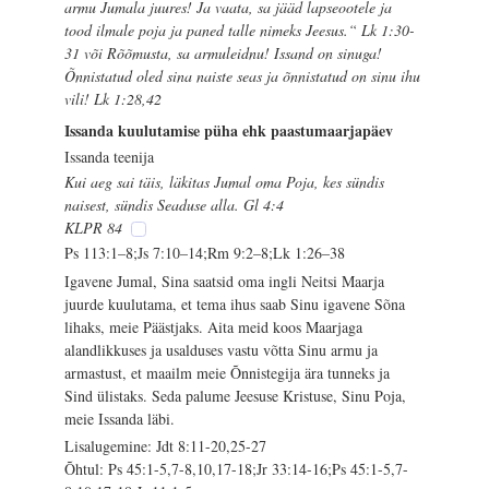
armu Jumala juures! Ja vaata, sa jääd lapseootele ja
tood ilmale poja ja paned talle nimeks Jeesus.“ Lk 1:30-
31 või Rõõmusta, sa armuleidnu! Issand on sinuga!
Õnnistatud oled sina naiste seas ja õnnistatud on sinu ihu
vili! Lk 1:28,42
Issanda kuulutamise püha ehk paastumaarjapäev
Issanda teenija
Kui aeg sai täis, läkitas Jumal oma Poja, kes sündis
naisest, sündis Seaduse alla. Gl 4:4
KLPR 84
Ps 113:1–8;Js 7:10–14;Rm 9:2–8;Lk 1:26–38
Igavene Jumal, Sina saatsid oma ingli Neitsi Maarja
juurde kuulutama, et tema ihus saab Sinu igavene Sõna
lihaks, meie Päästjaks. Aita meid koos Maarjaga
alandlikkuses ja usalduses vastu võtta Sinu armu ja
armastust, et maailm meie Õnnistegija ära tunneks ja
Sind ülistaks. Seda palume Jeesuse Kristuse, Sinu Poja,
meie Issanda läbi.
Lisalugemine: Jdt 8:11-20,25-27
Õhtul: Ps 45:1-5,7-8,10,17-18;Jr 33:14-16;Ps 45:1-5,7-