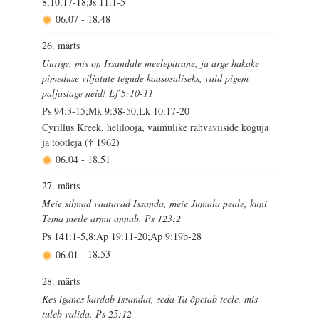
8,10,17-18;Js 11:1-5
06.07
-
18.48
26. märts
Uurige, mis on Issandale meelepärane, ja ärge hakake
pimeduse viljatute tegude kaasosaliseks, vaid pigem
paljastage neid! Ef 5:10-11
Ps 94:3-15;Mk 9:38-50;Lk 10:17-20
Cyrillus Kreek, helilooja, vaimulike rahvaviiside koguja
ja töötleja († 1962)
06.04
-
18.51
27. märts
Meie silmad vaatavad Issanda, meie Jumala peale, kuni
Tema meile armu annab. Ps 123:2
Ps 141:1-5,8;Ap 19:11-20;Ap 9:19b-28
06.01
-
18.53
28. märts
Kes iganes kardab Issandat, seda Ta õpetab teele, mis
tuleb valida. Ps 25:12