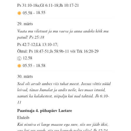
Ps 31:10-18a;Gl 6:11-18;Jh 10:17-21
05.58
-
18.55
29. märts
Vaata mu viletsust ja mu vaeva ja anna andeks kõik mu
patud! Ps 25:18
Ps 42:7-12;Lk 13:10-17;
Õhtul: Ps 18:47-51;Js 58:9b-11 või Trk 16:20-29
12.58
05.55
-
18.58
30. märts
Seal oli arvult umbes viis tuhat meest. Jeesus võttis nüüd
leivad, tänas Jumalat ja andis neile, kes maas istusid,
samuti ka kalakestest, niipalju kui nad tahtsid. Jh 6:10-
11
Paastuaja 4. pühapäev Laetare
Eluleib
Kui nisuiva ei lange maasse ega sure, siis see jääb üksi,
aga kui see sureb, siis see kannab palju vilja! Jh 12:24