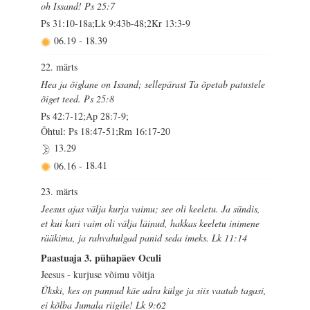
oh Issand! Ps 25:7
Ps 31:10-18a;Lk 9:43b-48;2Kr 13:3-9
06.19
-
18.39
22. märts
Hea ja õiglane on Issand; sellepärast Ta õpetab patustele
õiget teed. Ps 25:8
Ps 42:7-12;Ap 28:7-9;
Õhtul: Ps 18:47-51;Rm 16:17-20
13.29
06.16
-
18.41
23. märts
Jeesus ajas välja kurja vaimu; see oli keeletu. Ja sündis,
et kui kuri vaim oli välja läinud, hakkas keeletu inimene
rääkima, ja rahvahulgad panid seda imeks. Lk 11:14
Paastuaja 3. pühapäev Oculi
Jeesus - kurjuse võimu võitja
Ükski, kes on pannud käe adra külge ja siis vaatab tagasi,
ei kõlba Jumala riigile! Lk 9:62