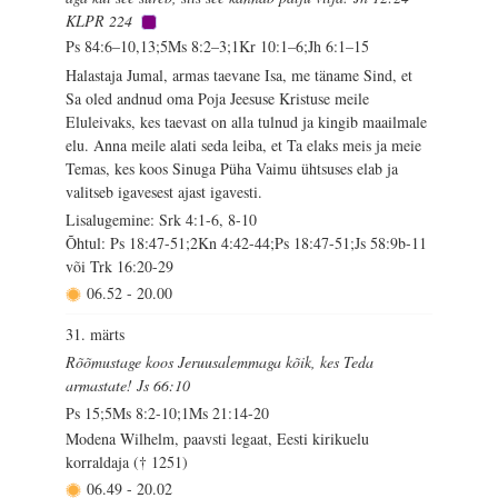
KLPR 224
Ps 84:6–10,13;5Ms 8:2–3;1Kr 10:1–6;Jh 6:1–15
Halastaja Jumal, armas taevane Isa, me täname Sind, et
Sa oled andnud oma Poja Jeesuse Kristuse meile
Eluleivaks, kes taevast on alla tulnud ja kingib maailmale
elu. Anna meile alati seda leiba, et Ta elaks meis ja meie
Temas, kes koos Sinuga Püha Vaimu ühtsuses elab ja
valitseb igavesest ajast igavesti.
Lisalugemine: Srk 4:1-6, 8-10
Õhtul: Ps 18:47-51;2Kn 4:42-44;Ps 18:47-51;Js 58:9b-11
või Trk 16:20-29
06.52
-
20.00
31. märts
Rõõmustage koos Jeruusalemmaga kõik, kes Teda
armastate! Js 66:10
Ps 15;5Ms 8:2-10;1Ms 21:14-20
Modena Wilhelm, paavsti legaat, Eesti kirikuelu
korraldaja († 1251)
06.49
-
20.02