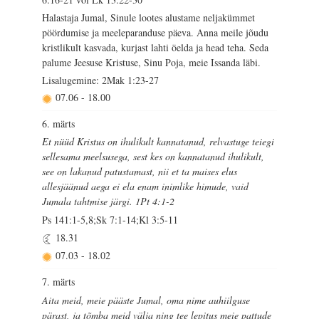
Halastaja Jumal, Sinule lootes alustame neljakümmet
pöördumise ja meeleparanduse päeva. Anna meile jõudu
kristlikult kasvada, kurjast lahti öelda ja head teha. Seda
palume Jeesuse Kristuse, Sinu Poja, meie Issanda läbi.
Lisalugemine: 2Mak 1:23-27
07.06
-
18.00
6. märts
Et nüüd Kristus on ihulikult kannatanud, relvastuge teiegi
sellesama meelsusega, sest kes on kannatanud ihulikult,
see on lakanud patustamast, nii et ta maises elus
allesjäänud aega ei ela enam inimlike himude, vaid
Jumala tahtmise järgi. 1Pt 4:1-2
Ps 141:1-5,8;Sk 7:1-14;Kl 3:5-11
18.31
07.03
-
18.02
7. märts
Aita meid, meie pääste Jumal, oma nime auhiilguse
pärast, ja tõmba meid välja ning tee lepitus meie pattude