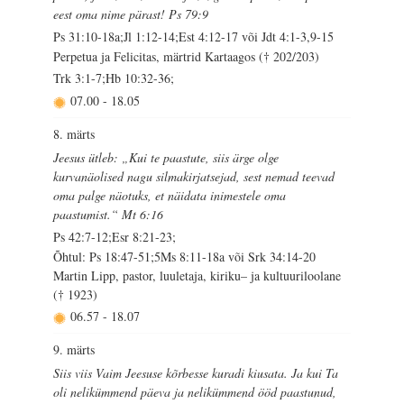
eest oma nime pärast! Ps 79:9
Ps 31:10-18a;Jl 1:12-14;Est 4:12-17 või Jdt 4:1-3,9-15
Perpetua ja Felicitas, märtrid Kartaagos († 202/203)
Trk 3:1-7;Hb 10:32-36;
07.00
-
18.05
8. märts
Jeesus ütleb: „Kui te paastute, siis ärge olge
kurvanäolised nagu silmakirjatsejad, sest nemad teevad
oma palge näotuks, et näidata inimestele oma
paastumist.“ Mt 6:16
Ps 42:7-12;Esr 8:21-23;
Õhtul: Ps 18:47-51;5Ms 8:11-18a või Srk 34:14-20
Martin Lipp, pastor, luuletaja, kiriku– ja kultuuriloolane
(† 1923)
06.57
-
18.07
9. märts
Siis viis Vaim Jeesuse kõrbesse kuradi kiusata. Ja kui Ta
oli nelikümmend päeva ja nelikümmend ööd paastunud,