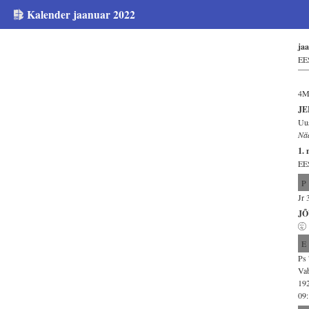
Kalender jaanuar 2022
ja
EES
4Ms
JE
Uu
Nä
1. 
EE
P
Jr 
JÕ
E
Ps 
Vab
192
09: