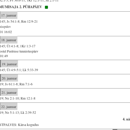
62:1-5; Ps 36:6-11; 1Kr 12:1-11; Jh 2:1-11
MUMISAJA 2. PÜHAPÄEV
17. jaanuar
145; Js 54:1-8; Rm 12:9-21
isepäev
01 16:02
18. jaanuar
145; Ül 4:1-8; 1Kr 1:3-17
stel Peetruse tunnistuspäev
01:49
19. jaanuar
145; Ül 4:9-5:1; Lk 5:33-39
20. jaanuar
19; Js 61:1-8; Rm 7:1-6
21. jaanuar
19; Ne 2:1-10; Rm 12:1-8
22. jaanuar
19; Ne 5:1-13; Lk 2:39-52
4. n
STPALVES: Kärsa kogudus