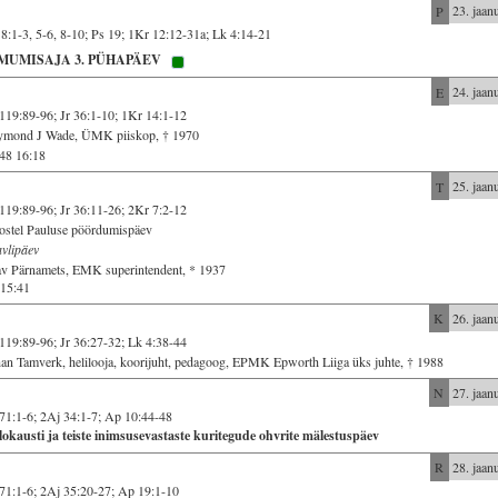
P
23. jaan
8:1-3, 5-6, 8-10; Ps 19; 1Kr 12:12-31a; Lk 4:14-21
MUMISAJA 3. PÜHAPÄEV
E
24. jaan
119:89-96; Jr 36:1-10; 1Kr 14:1-12
ymond J Wade, ÜMK piiskop, † 1970
48 16:18
T
25. jaan
119:89-96; Jr 36:11-26; 2Kr 7:2-12
stel Pauluse pöördumispäev
vlipäev
v Pärnamets, EMK superintendent, * 1937
15:41
K
26. jaan
119:89-96; Jr 36:27-32; Lk 4:38-44
an Tamverk, helilooja, koorijuht, pedagoog, EPMK Epworth Liiga üks juhte, † 1988
N
27. jaan
71:1-6; 2Aj 34:1-7; Ap 10:44-48
okausti ja teiste inimsusevastaste kuritegude ohvrite mälestuspäev
R
28. jaan
71:1-6; 2Aj 35:20-27; Ap 19:1-10