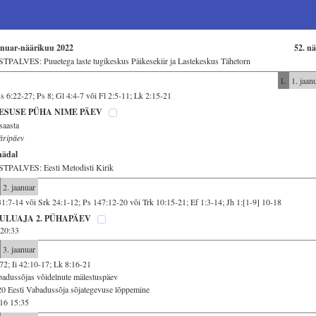
anuar-näärikuu 2022
52. n
TPALVES: Puuetega laste tugikeskus Päikesekiir ja Lastekeskus Tähetorn
L
1. jaan
 6:22-27; Ps 8; Gl 4:4-7 või Fl 2:5-11; Lk 2:15-21
ESUSE PÜHA NIME PÄEV
saasta
äripäev
nädal
STPALVES: Eesti Metodisti Kirik
2. jaanuar
31:7-14 või Srk 24:1-12; Ps 147:12-20 või Trk 10:15-21; Ef 1:3-14; Jh 1:[1-9] 10-18
ULUAJA 2. PÜHAPÄEV
20:33
3. jaanuar
72; Ii 42:10-17; Lk 8:16-21
adussõjas võidelnute mälestuspäev
0 Eesti Vabadussõja sõjategevuse lõppemine
16 15:35