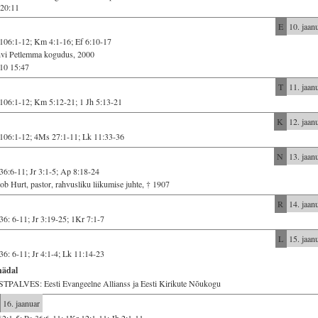
20:11
E
10. jaan
106:1-12; Km 4:1-16; Ef 6:10-17
hvi Petlemma kogudus, 2000
10 15:47
T
11. jaan
106:1-12; Km 5:12-21; 1 Jh 5:13-21
K
12. jaan
106:1-12; 4Ms 27:1-11; Lk 11:33-36
N
13. jaan
36:6-11; Jr 3:1-5; Ap 8:18-24
ob Hurt, pastor, rahvusliku liikumise juhte, † 1907
R
14. jaan
36: 6-11; Jr 3:19-25; 1Kr 7:1-7
L
15. jaan
36: 6-11; Jr 4:1-4; Lk 11:14-23
nädal
TPALVES: Eesti Evangeelne Allianss ja Eesti Kirikute Nõukogu
16. jaanuar