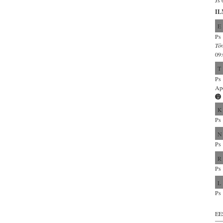
Js 
IL
E
Ps 
Tõn
09:
T
Ps 
Apo
K
Ps 
N
Ps 
R
Ps 
L
Ps 
EE