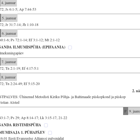
4. jaanuar
72; Js 6:1-5; Ap 7:44-53
5. jaanuar
72; Jr 31:7-14; Jh 1:10-18
6. jaanuar
60:1-6; Ps 72:1-14; Ef 3:1-12; Mt 2:1-12
SANDA ILMUMISPÜHA (EPIFAANIA)
lmekuningapäev
7. jaanuar
72; Tn 2:1-19; Ef 4:17-5:1
8. jaanuar
72; Tn 2:24-49; Ef 5:15-20
2. n
TPALVES: Ühinenud Metodisti Kiriku Põhja- ja Baltimaade piiskopkond ja piiskop
istian Alsted
P
9. jaan
43:1-7; Ps 29; Ap 8:14-17; Lk 3:15-17, 21-22
SANDA RISTIMISPÜHA
MUMISAJA 1. PÜHAPÄEV
16.01 Eesti Evangeelse Allianssi palvenädal