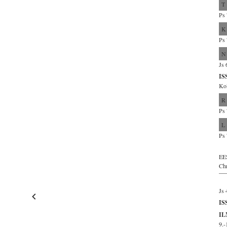
T
Ps 
K
Ps 
N
Js 
IS
Ko
R
Ps 
L
Ps 
EES
Chr
Js 
IS
IL
9.-