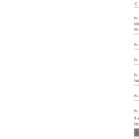
Ps 
Jõ
09:
Ps 
Ps 
Ps 
Jak
Ps 
Ps 
3. 
EES
P