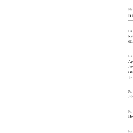
Ne 
IL
Ps 
Ra
08:
Ps 
Apo
Paa
Ola
Ps 
Joh
Ps 
Hol
Ps 