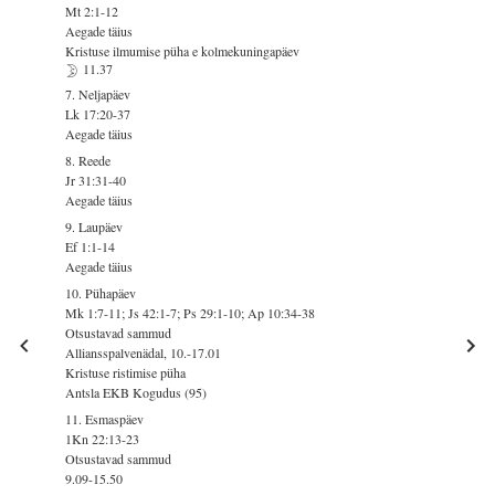
Mt 2:1-12
Aegade täius
Kristuse ilmumise püha e kolmekuningapäev
11.37
7. Neljapäev
Lk 17:20-37
Aegade täius
8. Reede
Jr 31:31-40
Aegade täius
9. Laupäev
Ef 1:1-14
Aegade täius
10. Pühapäev
Mk 1:7-11; Js 42:1-7; Ps 29:1-10; Ap 10:34-38
Otsustavad sammud
Alliansspalvenädal, 10.-17.01
Kristuse ristimise püha
Antsla EKB Kogudus (95)
11. Esmaspäev
1Kn 22:13-23
Otsustavad sammud
9.09-15.50