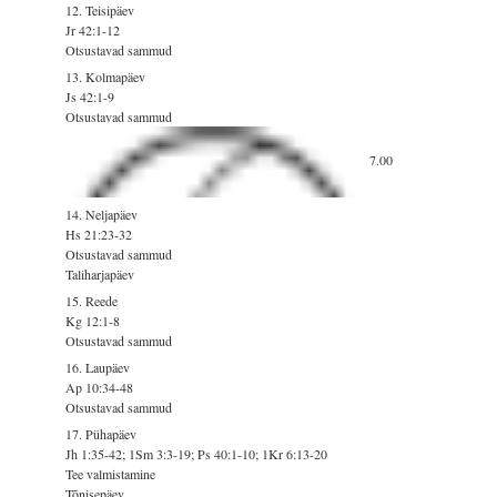
12. Teisipäev
Jr 42:1-12
Otsustavad sammud
13. Kolmapäev
Js 42:1-9
Otsustavad sammud
7.00
14. Neljapäev
Hs 21:23-32
Otsustavad sammud
Taliharjapäev
15. Reede
Kg 12:1-8
Otsustavad sammud
16. Laupäev
Ap 10:34-48
Otsustavad sammud
17. Pühapäev
Jh 1:35-42; 1Sm 3:3-19; Ps 40:1-10; 1Kr 6:13-20
Tee valmistamine
Tõnisepäev