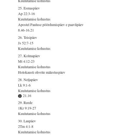
Kuulutamise kohustus
25. Esmaspäev
Ap 22:3-16
Kuulutamise kohustus
Apostel Pauluse pöördumispäev e paavlipäev
8.46-16.21
26. Teisipäev
Js 52:7-15
Kuulutamise kohustus
27. Kolmapäev
Mt 4:12-23
Kuulutamise kohustus
Holokausti ohvrite mälestuspäev
28. Neljapäev
Lk 9:1-6
Kuulutamise kohustus
21.16
29. Reede
1Kr 9:19-27
Kuulutamise kohustus
30. Laupäev
2Tm 4:1-8
Kuulutamise kohustus