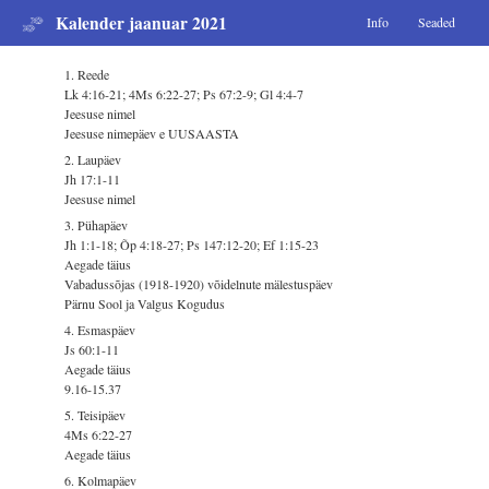
Kalender jaanuar 2021
Info
Seaded
1. Reede
Lk 4:16-21; 4Ms 6:22-27; Ps 67:2-9; Gl 4:4-7
Jeesuse nimel
Jeesuse nimepäev e UUSAASTA
2. Laupäev
Jh 17:1-11
Jeesuse nimel
3. Pühapäev
Jh 1:1-18; Õp 4:18-27; Ps 147:12-20; Ef 1:15-23
Aegade täius
Vabadussõjas (1918-1920) võidelnute mälestuspäev
Pärnu Sool ja Valgus Kogudus
4. Esmaspäev
Js 60:1-11
Aegade täius
9.16-15.37
5. Teisipäev
4Ms 6:22-27
Aegade täius
6. Kolmapäev