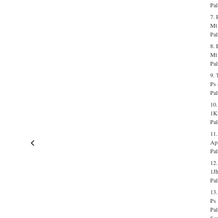
Pal
7. 
Mt 
Pal
8.
Mt
Pal
9. 
Ps 
Pal
10
1K
Pal
11.
Ap
Pal
12.
1Jh
Pal
13.
Ps 
Pal
Sem