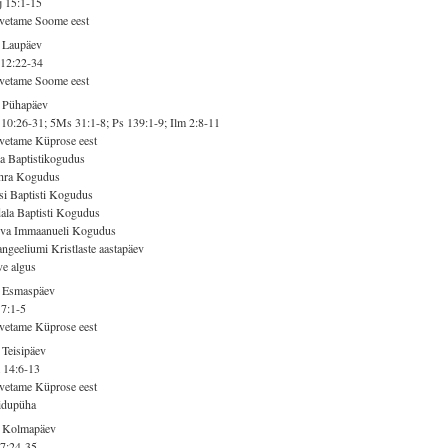
 15:1-15
vetame Soome eest
 Laupäev
 12:22-34
vetame Soome eest
. Pühapäev
10:26-31; 5Ms 31:1-8; Ps 139:1-9; Ilm 2:8-11
vetame Küprose eest
a Baptistikogudus
hra Kogudus
si Baptisti Kogudus
ala Baptisti Kogudus
rva Immaanueli Kogudus
ngeeliumi Kristlaste aastapäev
e algus
. Esmaspäev
7:1-5
vetame Küprose eest
 Teisipäev
 14:6-13
vetame Küprose eest
idupüha
. Kolmapäev
7:24-35