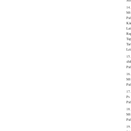
14
Mt 
Pal
Kär
La
Ra
Ta
Tar
Lei
15
4M
Pal
16.
Mt
Pal
17
Ps 
Pal
18.
Mt
Pal
19.