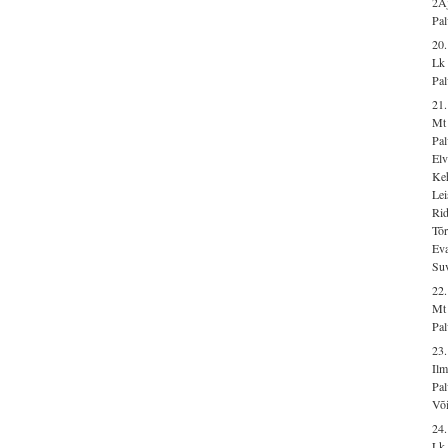
2Aj
Pal
20.
Lk
Pal
21
Mt 
Pal
Elv
Ke
Lei
Rid
Tõ
Eva
Suv
22
Mt 
Pal
23.
Ilm
Pal
Võ
24
Lk 