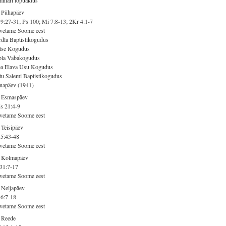
. Pühapäev
9:27-31; Ps 100; Mi 7:8-13; 2Kr 4:1-7
vetame Soome eest
dla Baptistikogudus
itse Kogudus
pla Vabakogudus
pa Elava Usu Kogudus
tu Salemi Baptistikogudus
napäev (1941)
. Esmaspäev
s 21:4-9
vetame Soome eest
 Teisipäev
 5:43-48
vetame Soome eest
. Kolmapäev
31:7-17
vetame Soome eest
 Neljapäev
 6:7-18
vetame Soome eest
 Reede