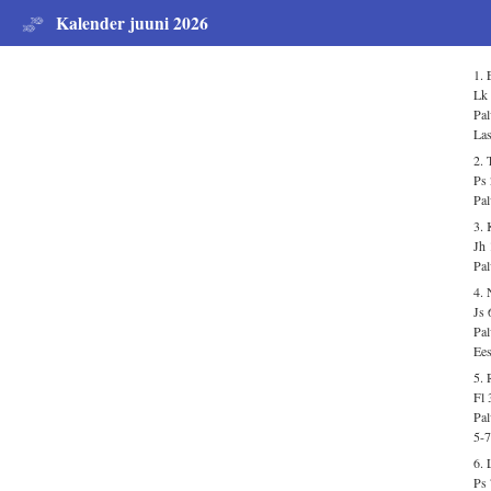
Kalender juuni 2026
1.
Lk 
Pal
Las
2. 
Ps 
Pal
3.
Jh 
Pal
4. 
Js 
Pal
Ees
5. 
Fl 
Pal
5-7
6. 
Ps 