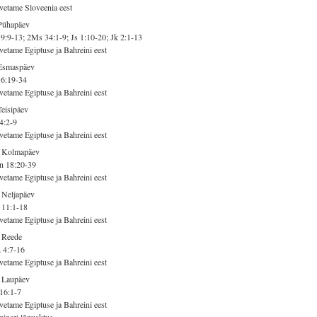
vetame Sloveenia eest
Pühapäev
9:9-13; 2Ms 34:1-9; Js 1:10-20; Jk 2:1-13
vetame Egiptuse ja Bahreini eest
 Esmaspäev
 6:19-34
vetame Egiptuse ja Bahreini eest
Teisipäev
4:2-9
vetame Egiptuse ja Bahreini eest
. Kolmapäev
n 18:20-39
vetame Egiptuse ja Bahreini eest
 Neljapäev
 11:1-18
vetame Egiptuse ja Bahreini eest
 Reede
 4:7-16
vetame Egiptuse ja Bahreini eest
 Laupäev
16:1-7
vetame Egiptuse ja Bahreini eest
inari lõpuaktus