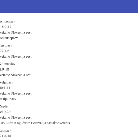
 Esmaspäev
18:9-17
vetame Sloveenia eest
tekaitsepäev
Teisipäev
27:1-6
vetame Sloveenia eest
 Kolmapäev
1:9-18
vetame Sloveenia eest
Neljapäev
60:1-11
vetame Sloveenia eest
ti lipu päev
Reede
3:10-20
vetame Sloveenia eest
.06 Liidu Koguduste Festival ja aastakonverents
Laupäev
71:8-18