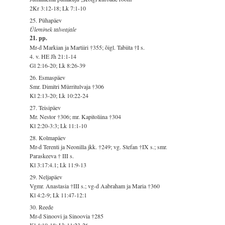
2Kr 3:12-18; Lk 7:1-10
25. Pühapäev
Üleminek talveajale
21. pp.
Mr-d Markian ja Martiiri †355; õigl. Tabiita †I s.
4. v. HE Jh 21:1-14
Gl 2:16-20; Lk 8:26-39
26. Esmaspäev
Smr. Dimitri Mürritulvaja †306
Kl 2:13-20; Lk 10:22-24
27. Teisipäev
Mr. Nestor †306; mr. Kapitoliina †304
Kl 2:20-3:3; Lk 11:1-10
28. Kolmapäev
Mr-d Terenti ja Neonilla jkk. †249; vg. Stefan †IX s.; smr.
Paraskeeva † III s.
Kl 3:17:4.1; Lk 11:9-13
29. Neljapäev
Vgmr. Anastasia †III s.; vg-d Aabraham ja Maria †360
Kl 4:2-9; Lk 11:47-12:1
30. Reede
Mr-d Sinoovi ja Sinoovia †285
Kl 4:10-18; Lk 11:23-26