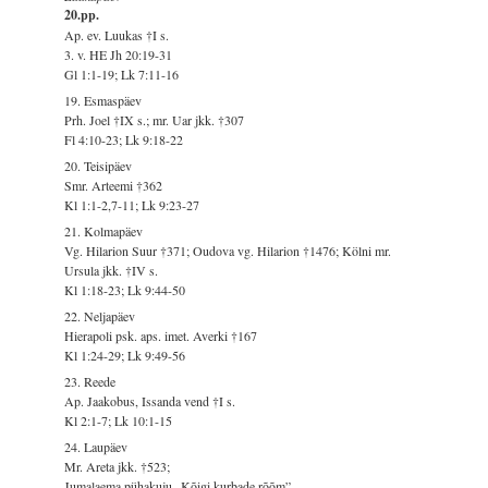
20.pp.
Ap. ev. Luukas †I s.
3. v. HE Jh 20:19-31
Gl 1:1-19; Lk 7:11-16
19. Esmaspäev
Prh. Joel †IX s.; mr. Uar jkk. †307
Fl 4:10-23; Lk 9:18-22
20. Teisipäev
Smr. Arteemi †362
Kl 1:1-2,7-11; Lk 9:23-27
21. Kolmapäev
Vg. Hilarion Suur †371; Oudova vg. Hilarion †1476; Kölni mr.
Ursula jkk. †IV s.
Kl 1:18-23; Lk 9:44-50
22. Neljapäev
Hierapoli psk. aps. imet. Averki †167
Kl 1:24-29; Lk 9:49-56
23. Reede
Ap. Jaakobus, Issanda vend †I s.
Kl 2:1-7; Lk 10:1-15
24. Laupäev
Mr. Areta jkk. †523;
Jumalaema pühakuju „Kõigi kurbade rõõm”