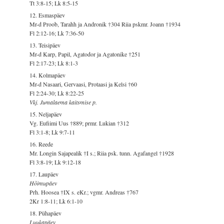
Tt 3:8-15; Lk 8:5-15
12. Esmaspäev
Mr-d Proob, Tarahh ja Andronik †304 Riia pskmr. Joann †1934
Fl 2:12-16; Lk 7:36-50
13. Teisipäev
Mr-d Karp, Papil, Agatodor ja Agatonike †251
Fl 2:17-23; Lk 8:1-3
14. Kolmapäev
Mr-d Nasaari, Gervaasi, Protaasi ja Kelsi †60
Fl 2:24-30; Lk 8:22-25
Vkj. Jumalaema kaitsmise p.
15. Neljapäev
Vg. Eufiimi Uus †889; prmr. Lukian †312
Fl 3:1-8; Lk 9:7-11
16. Reede
Mr. Longin Sajapealik †I s.; Riia psk. tunn. Agafangel †1928
Fl 3:8-19; Lk 9:12-18
17. Laupäev
Hõimupäev
Prh. Hoosea †IX s. eKr.; vgmr. Andreas †767
2Kr 1:8-11; Lk 6:1-10
18. Pühapäev
Luukapäev