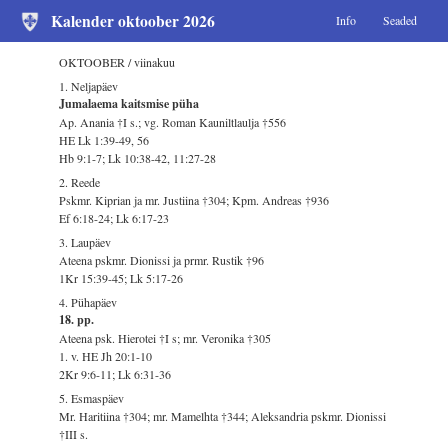
Kalender oktoober 2026
Info
Seaded
OKTOOBER / viinakuu
1. Neljapäev
Jumalaema kaitsmise püha
Ap. Anania †I s.; vg. Roman Kauniltlaulja †556
HE Lk 1:39-49, 56
Hb 9:1-7; Lk 10:38-42, 11:27-28
2. Reede
Pskmr. Kiprian ja mr. Justiina †304; Kpm. Andreas †936
Ef 6:18-24; Lk 6:17-23
3. Laupäev
Ateena pskmr. Dionissi ja prmr. Rustik †96
1Kr 15:39-45; Lk 5:17-26
4. Pühapäev
18. pp.
Ateena psk. Hierotei †I s; mr. Veronika †305
1. v. HE Jh 20:1-10
2Kr 9:6-11; Lk 6:31-36
5. Esmaspäev
Mr. Haritiina †304; mr. Mamelhta †344; Aleksandria pskmr. Dionissi
†III s.