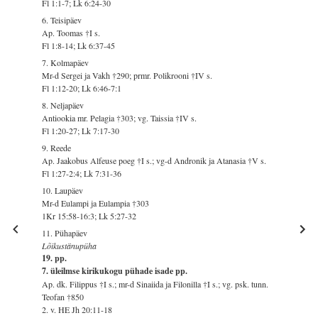
Fl 1:1-7; Lk 6:24-30
6. Teisipäev
Ap. Toomas †I s.
Fl 1:8-14; Lk 6:37-45
7. Kolmapäev
Mr-d Sergei ja Vakh †290; prmr. Polikrooni †IV s.
Fl 1:12-20; Lk 6:46-7:1
8. Neljapäev
Antiookia mr. Pelagia †303; vg. Taissia †IV s.
Fl 1:20-27; Lk 7:17-30
9. Reede
Ap. Jaakobus Alfeuse poeg †I s.; vg-d Andronik ja Atanasia †V s.
Fl 1:27-2:4; Lk 7:31-36
10. Laupäev
Mr-d Eulampi ja Eulampia †303
1Kr 15:58-16:3; Lk 5:27-32
11. Pühapäev
Lõikustänupüha
19. pp.
7. üleilmse kirikukogu pühade isade pp.
Ap. dk. Filippus †I s.; mr-d Sinaiida ja Filonilla †I s.; vg. psk. tunn.
Teofan †850
2. v. HE Jh 20:11-18