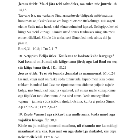
Jeesus ütleb: Ma ei jäta teid orbudeks, ma tulen teie juurde.
Jh
14,18
Taevane Isa, me vastame Sinu armastusele tihtipeale mõistmatuse,
hoolimatuse, ükskõiksuse või koguni otsese ülekohtuga. Nii sageli
oleme Sulle mitte head, vaid sõnakuulmatud lapsed. Sellegipoolest ei
hülga Sa meid kunagi. Kinnita meid selles teadmises ning aita meil
ennast täielikult Sinule üle anda, sest Sina oled meie ainus abi ja
pääste.
Rm 9,31–10,8; 1Tm 2,1–7
18. Neljapäev
Eelija ütles: Kui kaua te lonkate kahe karguga?
Kui Issand on Jumal, siis käige tema järel; aga kui Baal on see,
siis käige tema järel.
1Kn 18,21
Jeesus ütleb: Te ei või teenida Jumalat ja mammonat.
Mt 6,24
Issand, kuigi meil on raske seda tunnistada, kipub meil ikka olema
rohkem isandaid kui üks: me riputame oma südame paljude asjade
külge, mis tunduvad head ja vajalikud, ent ei saa meile kunagi õnne
ega lõplikku rahuldust tuua. Sina oled ainus, keda me tegelikult
vajame – ja meie süda jääbki rahutult otsima, kui ta ei puhka Sinus.
Ap 15,22–31; 1Tm 2,8–15
19. Reede
Vaesust ega rikkust ära mulle anna, toida mind aga
vajaliku leivaga.
Õp 30,8
Ei ole me ju midagi toonud maailma, nii ei suuda me ka midagi
maailmast ära viia. Kui meil on aga elatist ja ihukatet, siis olgu
neist meile küll.
1Tm 6,7–8