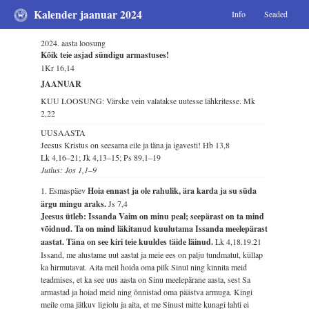
Kalender jaanuar 2024
Info
Seaded
2024. aasta loosung
Kõik teie asjad sündigu armastuses!
1Kr 16,14
JAANUAR
KUU LOOSUNG: Värske vein valatakse uutesse lähkritesse.
Mk
2,22
UUSAASTA
Jeesus Kristus on seesama eile ja täna ja igavesti!
Hb 13,8
Lk 4,16–21; Jk 4,13–15; Ps 89,1–19
Jutlus: Jos 1,1–9
1. Esmaspäev
Hoia ennast ja ole rahulik, ära karda ja su süda
ärgu mingu araks.
Js 7,4
Jeesus ütleb: Issanda Vaim on minu peal; seepärast on ta mind
võidnud. Ta on mind läkitanud kuulutama Issanda meelepärast
aastat. Täna on see kiri teie kuuldes täide läinud.
Lk 4,18.19.21
Issand, me alustame uut aastat ja meie ees on palju tundmatut, küllap
ka hirmutavat. Aita meil hoida oma pilk Sinul ning kinnita meid
teadmises, et ka see uus aasta on Sinu meelepärane aasta, sest Sa
armastad ja hoiad meid ning õnnistad oma päästva armuga. Kingi
meile oma jätkuv ligiolu ja aita, et me Sinust mitte kunagi lahti ei