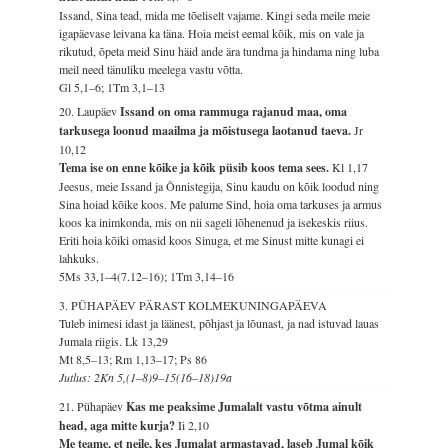
Issand, Sina tead, mida me tõeliselt vajame. Kingi seda meile meie
igapäevase leivana ka täna. Hoia meist eemal kõik, mis on vale ja
rikutud, õpeta meid Sinu häid ande ära tundma ja hindama ning luba
meil need tänuliku meelega vastu võtta.
Gl 5,1–6; 1Tm 3,1–13
20. Laupäev
Issand on oma rammuga rajanud maa, oma
tarkusega loonud maailma ja mõistusega laotanud taeva.
Jr
10,12
Tema ise on enne kõike ja kõik püsib koos tema sees.
Kl 1,17
Jeesus, meie Issand ja Õnnistegija, Sinu kaudu on kõik loodud ning
Sina hoiad kõike koos. Me palume Sind, hoia oma tarkuses ja armus
koos ka inimkonda, mis on nii sageli lõhenenud ja isekeskis riius.
Eriti hoia kõiki omasid koos Sinuga, et me Sinust mitte kunagi ei
lahkuks.
5Ms 33,1–4(7.12–16); 1Tm 3,14–16
3. PÜHAPÄEV PÄRAST KOLMEKUNINGAPÄEVA
Tuleb inimesi idast ja läänest, põhjast ja lõunast, ja nad istuvad lauas
Jumala riigis.
Lk 13,29
Mt 8,5–13; Rm 1,13–17; Ps 86
Jutlus: 2Kn 5,(1–8)9–15(16–18)19a
21. Pühapäev
Kas me peaksime Jumalalt vastu võtma ainult
head, aga mitte kurja?
Ii 2,10
Me teame, et neile, kes Jumalat armastavad, laseb Jumal kõik