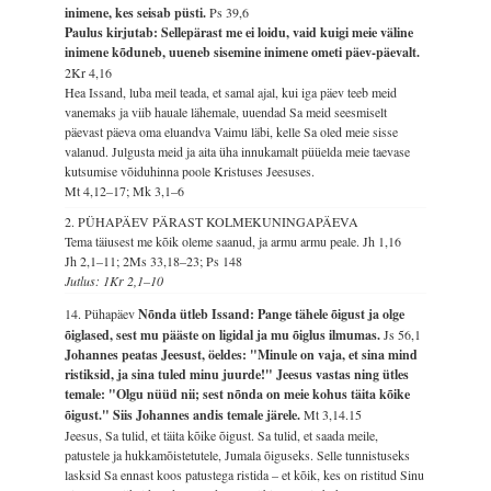
inimene, kes seisab püsti.
Ps 39,6
Paulus kirjutab: Sellepärast me ei loidu, vaid kuigi meie väline
inimene kõduneb, uueneb sisemine inimene ometi päev-päevalt.
2Kr 4,16
Hea Issand, luba meil teada, et samal ajal, kui iga päev teeb meid
vanemaks ja viib hauale lähemale, uuendad Sa meid seesmiselt
päevast päeva oma eluandva Vaimu läbi, kelle Sa oled meie sisse
valanud. Julgusta meid ja aita üha innukamalt püüelda meie taevase
kutsumise võiduhinna poole Kristuses Jeesuses.
Mt 4,12–17; Mk 3,1–6
2. PÜHAPÄEV PÄRAST KOLMEKUNINGAPÄEVA
Tema täiusest me kõik oleme saanud, ja armu armu peale.
Jh 1,16
Jh 2,1–11; 2Ms 33,18–23; Ps 148
Jutlus: 1Kr 2,1–10
14. Pühapäev
Nõnda ütleb Issand: Pange tähele õigust ja olge
õiglased, sest mu pääste on ligidal ja mu õiglus ilmumas.
Js 56,1
Johannes peatas Jeesust, öeldes: "Minule on vaja, et sina mind
ristiksid, ja sina tuled minu juurde!" Jeesus vastas ning ütles
temale: "Olgu nüüd nii; sest nõnda on meie kohus täita kõike
õigust." Siis Johannes andis temale järele.
Mt 3,14.15
Jeesus, Sa tulid, et täita kõike õigust. Sa tulid, et saada meile,
patustele ja hukkamõistetutele, Jumala õiguseks. Selle tunnistuseks
lasksid Sa ennast koos patustega ristida – et kõik, kes on ristitud Sinu