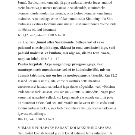
Jumal, Sa oled meid oma näo järgi ja enda sarnaseks luues andnud
meile ka otsiva ja uuriva mõistuse. See tähendab, et inimeseks
olemise juurde kuulub ka iseenda, oma tõelise olemuse, oma hinge
otsimine. Aita meil aga enne kõike muud otsida Sind ning olla Sinu
leidmiseks valmis loobuma oma minast, sest ainult nõnda võime leida
nii tõelise elu kui iseennast.
Kl 1,(21–23)24–29; 1Tm 6,1–10
27. Laupäev
Jumal ütles Saalomonile: Sellepärast et sa ei
palunud enesele pikka iga, rikkust ja oma vaenlaste hinge, vaid
palusid mõistust, et kuulata, mis õige on, siis ma teen, vaata,
nagu sa ütled.
1Kn 3,11–12
Paulus kirjutab: Ärge muganduge praeguse ajaga, vaid
muutuge meele uuendamise teel, et te katsuksite läbi, mis on
Jumala tahtmine, mis on hea ja meelepärane ja täiuslik.
Rm 12,2
Issand Jeesus Kristus, aita, et me ei osutuks selle maailma
enesekeskset ja kaduvat tarkust taga ajades sõgedaiks, vaid võiksime
leida tõelise tarkuse seal, kus see on – Sinus, Ristilöödus. Nagu pole
suuremat armastust sellest, kui keegi annab elu omade eest, nii pole
ka suuremat tarkust kui see, mis vaatab meile vastu ristilt: enda kuni
lõpuni andmise tarkus, mis teeb meid üheks Sinuga, tõelise tarkuse ja
igavese elu allikaga.
Ilm 15,1–4; 1Tm 6,11–21
VIIMANE PÜHAPÄEV PÄRAST KOLMEKUNINGAPÄEVA
Sinu kohal koidab Issand ja sinu kohal nähakse tema auhiilgust.
Js