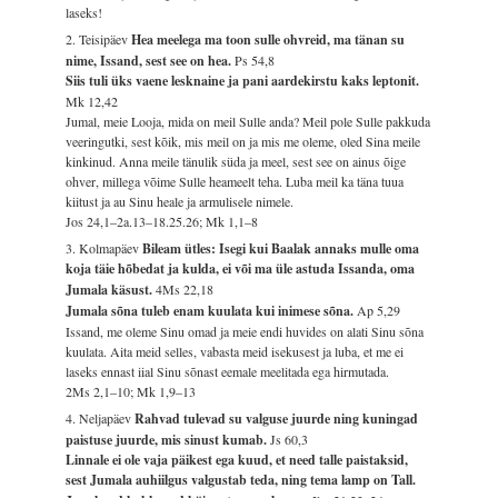
laseks!
2. Teisipäev
Hea meelega ma toon sulle ohvreid, ma tänan su
nime, Issand, sest see on hea.
Ps 54,8
Siis tuli üks vaene lesknaine ja pani aardekirstu kaks leptonit.
Mk 12,42
Jumal, meie Looja, mida on meil Sulle anda? Meil pole Sulle pakkuda
veeringutki, sest kõik, mis meil on ja mis me oleme, oled Sina meile
kinkinud. Anna meile tänulik süda ja meel, sest see on ainus õige
ohver, millega võime Sulle heameelt teha. Luba meil ka täna tuua
kiitust ja au Sinu heale ja armulisele nimele.
Jos 24,1–2a.13–18.25.26; Mk 1,1–8
3. Kolmapäev
Bileam ütles: Isegi kui Baalak annaks mulle oma
koja täie hõbedat ja kulda, ei või ma üle astuda Issanda, oma
Jumala käsust.
4Ms 22,18
Jumala sõna tuleb enam kuulata kui inimese sõna.
Ap 5,29
Issand, me oleme Sinu omad ja meie endi huvides on alati Sinu sõna
kuulata. Aita meid selles, vabasta meid isekusest ja luba, et me ei
laseks ennast iial Sinu sõnast eemale meelitada ega hirmutada.
2Ms 2,1–10; Mk 1,9–13
4. Neljapäev
Rahvad tulevad su valguse juurde ning kuningad
paistuse juurde, mis sinust kumab.
Js 60,3
Linnale ei ole vaja päikest ega kuud, et need talle paistaksid,
sest Jumala auhiilgus valgustab teda, ning tema lamp on Tall.