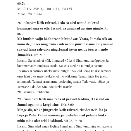
60,2b
Mt 17,1-9; 2Ms 3,1–10(11-14); Ps 135
Jutlus: Ilm 1,9-18
28. Pühapäev
Kõik rahvad, keda sa oled teinud, tulevad
kummardama su ette, Issand, ja annavad au sinu nimele.
Ps
86,9
Ma kuulsin valju häält troonilt hüüdvat: Vaata, Jumala telk on
inimeste juures ning tema asub nende juurde elama ning nemad
saavad tema rahvaiks ning Jumal ise on nende juures nende
Jumalaks.
Ilm 21,3
Issand, Sa tahad, et kõik inimesed võiksid Sind tundma õppides ja
kummardades õndsaks saada. Selleks oled Sa tulnud ja saanud
Jeesuses Kristuses üheks meie hulgast. Sa lõid Tema lihakssaamises
oma telgi üles meie keskele, et me võiksime Temas leida tõe ja elu,
ammutada Temast armu armu peale ning saada Teda vastu võttes ja
Temasse uskudes Sinu tõelisteks lasteks.
28. jaanuar - Piiblipüha
29. Esmaspäev
Kõik maa rahvad peavad teadma, et Issand on
Jumal, aga mitte keegi teine!
1Kn 8,60
Minge siis, tehke jüngriteks kõik rahvad, ristides neid Isa ja
Poja ja Püha Vaimu nimesse ja õpetades neid pidama kõike,
mida mina olen teid käskinud.
Mt 28,19–20
Issand, Sina oled ainus tõeline Jumal ning Sinu tundmine on igavene