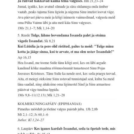
Ja rahvad hakkavad käima tema valguses.
Ilm 21,23–24
Jumal, igaüks, kes avatud silmade ja siira südamega enda ümber
vaatab, peaks tajuma Sinu ligiolu ja nägema Sinu imelist loovat väge.
Ava päevast päeva meie ja kõigi inimeste vaimusilmad, valgusta meid
oma Püha Vaimu läbi ja aita meil käia Sinu valguses.
1Ms 21,1–7; Mk 1,14–20
5. Reede
Tulge, lähme leevendama Issanda palet ja otsima
vägede Issandat.
Sk 8,21
Kui Lüüdia ja ta pere olid ristitud, palus ta meid: "Tulge minu
kotta ja jääge sinna, kui te arvate, et ma olen ustav Issandale!"
Ap 16,15
Hea Issand, me toome Sulle tänu kõigi eest, kes on läbi aegade
kandnud kõike maailma rõõmusõnumit lunastusest Sinu Pojas
Jeesuses Kristuses. Tänu Sulle ka nende eest, kes seda praegu teevad.
Aita, et meiegi oleksime Sinu ustavad tunnistajad seal, kuhu Sa meid
täna saadad, ning aitaksime oma ligimestel Sind ja Sinu armastuse
päästvat väge tundma õppida.
1Ms 9,8–11(12.13); Mk 1,21–28
KOLMEKUNINGAPÄEV (EPIPHANIAS)
Pimedus möödub ja tõeline valgus paistab juba.
1Jh 2,8b
Mt 2,1–12; Js 60,1–6
Jutlus: Kl 1,24–27
6. Laupäev
Kes iganes kardab Issandat, seda ta õpetab teele, mis