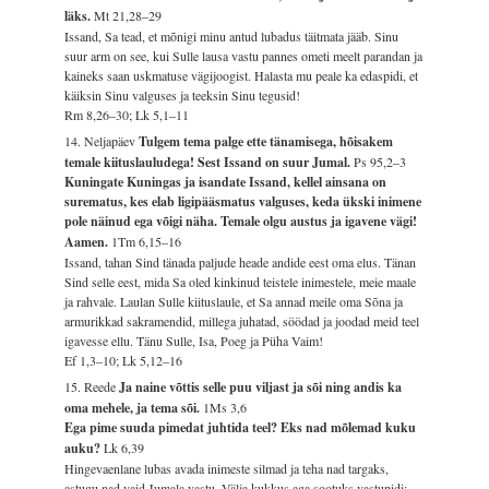
läks.
Mt 21,28–29
Issand, Sa tead, et mõnigi minu antud lubadus täitmata jääb. Sinu
suur arm on see, kui Sulle lausa vastu pannes ometi meelt parandan ja
kaineks saan uskmatuse vägijoogist. Halasta mu peale ka edaspidi, et
käiksin Sinu valguses ja teeksin Sinu tegusid!
Rm 8,26–30; Lk 5,1–11
14. Neljapäev
Tulgem tema palge ette tänamisega, hõisakem
temale kiituslauludega! Sest Issand on suur Jumal.
Ps 95,2–3
Kuningate Kuningas ja isandate Issand, kellel ainsana on
surematus, kes elab ligipääsmatus valguses, keda ükski inimene
pole näinud ega võigi näha. Temale olgu austus ja igavene vägi!
Aamen.
1Tm 6,15–16
Issand, tahan Sind tänada paljude heade andide eest oma elus. Tänan
Sind selle eest, mida Sa oled kinkinud teistele inimestele, meie maale
ja rahvale. Laulan Sulle kiituslaule, et Sa annad meile oma Sõna ja
armurikkad sakramendid, millega juhatad, söödad ja joodad meid teel
igavesse ellu. Tänu Sulle, Isa, Poeg ja Püha Vaim!
Ef 1,3–10; Lk 5,12–16
15. Reede
Ja naine võttis selle puu viljast ja sõi ning andis ka
oma mehele, ja tema sõi.
1Ms 3,6
Ega pime suuda pimedat juhtida teel? Eks nad mõlemad kuku
auku?
Lk 6,39
Hingevaenlane lubas avada inimeste silmad ja teha nad targaks,
astugu nad vaid Jumala vastu. Välja kukkus aga sootuks vastupidi: