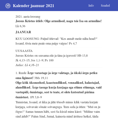
Kalender jaanuar 2021
Info
Seaded
2021. aasta loosung
Jeesus Kristus ütleb: Olge armulised, nagu teie Isa on armuline!
Lk 6,36
JAANUAR
KUU LOOSUNG: Paljud ütlevad: "Kes annab meile näha head?"
Issand, tõsta meie peale oma palge valgus!
Ps 4,7
UUSAASTA
Jeesus Kristus on seesama eile ja täna ja igavesti!
Hb 13,8
Jk 4,13–15; Jos 1,1–9; Ps 100
Jutlus: Lk 4,16–21
1. Reede
Ärge varastage ja ärge valetage, ja ükski ärgu petku
oma ligimest!
3Ms 19,11
Olge kõik üksmeelsed, kaastundlikud, vennalikud, halastajad,
alandlikud. Ärge tasuge kurja kurjaga ega sõimu sõimuga, vaid
vastupidi, õnnistage, sest te teate, et olete kutsutud pärima
õnnistust.
1Pt 3,8–9
Tunnistan, Issand, et ikka ja jälle tõuseb minus kihk vastata kurjale
kurjaga, solvavale sõnale solvanguga. Teen seda ja ütlen: "Mul on ju
õigus!" Samas tunnen häbi, sest Sa küsid minu käest: "Milline vaim
sind juhib?" Palun Sind, Jumal, kainesta mind ärrituse hetkel, täida