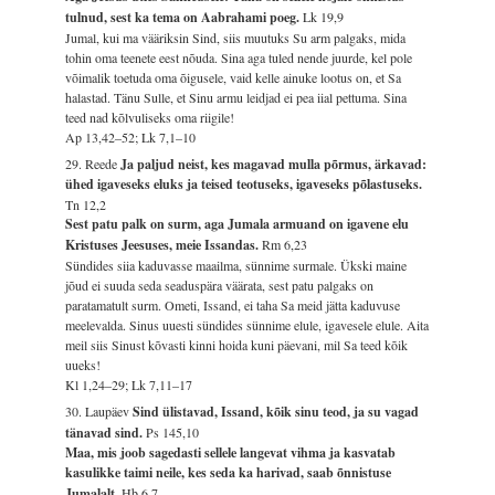
tulnud, sest ka tema on Aabrahami poeg.
Lk 19,9
Jumal, kui ma vääriksin Sind, siis muutuks Su arm palgaks, mida
tohin oma teenete eest nõuda. Sina aga tuled nende juurde, kel pole
võimalik toetuda oma õigusele, vaid kelle ainuke lootus on, et Sa
halastad. Tänu Sulle, et Sinu armu leidjad ei pea iial pettuma. Sina
teed nad kõlvuliseks oma riigile!
Ap 13,42–52; Lk 7,1–10
29. Reede
Ja paljud neist, kes magavad mulla põrmus, ärkavad:
ühed igaveseks eluks ja teised teotuseks, igaveseks põlastuseks.
Tn 12,2
Sest patu palk on surm, aga Jumala armuand on igavene elu
Kristuses Jeesuses, meie Issandas.
Rm 6,23
Sündides siia kaduvasse maailma, sünnime surmale. Ükski maine
jõud ei suuda seda seaduspära väärata, sest patu palgaks on
paratamatult surm. Ometi, Issand, ei taha Sa meid jätta kaduvuse
meelevalda. Sinus uuesti sündides sünnime elule, igavesele elule. Aita
meil siis Sinust kõvasti kinni hoida kuni päevani, mil Sa teed kõik
uueks!
Kl 1,24–29; Lk 7,11–17
30. Laupäev
Sind ülistavad, Issand, kõik sinu teod, ja su vagad
tänavad sind.
Ps 145,10
Maa, mis joob sagedasti sellele langevat vihma ja kasvatab
kasulikke taimi neile, kes seda ka harivad, saab õnnistuse
Jumalalt.
Hb 6,7