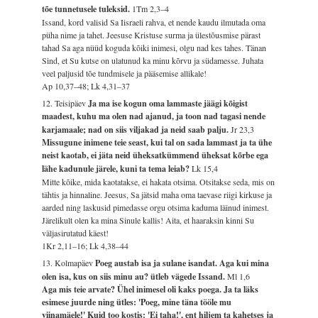
tõe tunnetusele tuleksid.
1Tm 2,3–4
Issand, kord valisid Sa Iisraeli rahva, et nende kaudu ilmutada oma
püha nime ja tahet. Jeesuse Kristuse surma ja ülestõusmise pärast
tahad Sa aga nüüd koguda kõiki inimesi, olgu nad kes tahes. Tänan
Sind, et Su kutse on ulatunud ka minu kõrvu ja südamesse. Juhata
veel paljusid tõe tundmisele ja pääsemise allikale!
Ap 10,37–48; Lk 4,31–37
12. Teisipäev
Ja ma ise kogun oma lammaste jäägi kõigist
maadest, kuhu ma olen nad ajanud, ja toon nad tagasi nende
karjamaale; nad on siis viljakad ja neid saab palju.
Jr 23,3
Missugune inimene teie seast, kui tal on sada lammast ja ta ühe
neist kaotab, ei jäta neid üheksatkümmend üheksat kõrbe ega
lähe kadunule järele, kuni ta tema leiab?
Lk 15,4
Mitte kõike, mida kaotatakse, ei hakata otsima. Otsitakse seda, mis on
tähtis ja hinnaline. Jeesus, Sa jätsid maha oma taevase riigi kirkuse ja
aarded ning laskusid pimedasse orgu otsima kaduma läinud inimest.
Järelikult olen ka mina Sinule kallis! Aita, et haaraksin kinni Su
väljasirutatud käest!
1Kr 2,11–16; Lk 4,38–44
13. Kolmapäev
Poeg austab isa ja sulane isandat. Aga kui mina
olen isa, kus on siis minu au? ütleb vägede Issand.
Ml 1,6
Aga mis teie arvate? Ühel inimesel oli kaks poega. Ja ta läks
esimese juurde ning ütles: 'Poeg, mine täna tööle mu
viinamäele!' Kuid too kostis: 'Ei taha!', ent hiljem ta kahetses ja