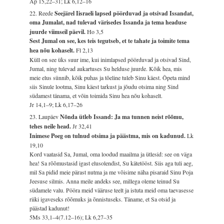
Ap 15,22–31; Lk 6,12–16
22. Reede
Seejärel Iisraeli lapsed pöörduvad ja otsivad Issandat,
oma Jumalat, nad tulevad värisedes Issanda ja tema headuse
juurde viimseil päevil.
Ho 3,5
Sest Jumal on see, kes teis tegutseb, et te tahate ja toimite tema
hea nõu kohaselt.
Fl 2,13
Küll on see üks suur ime, kui inimlapsed pöörduvad ja otsivad Sind,
Jumal, ning tulevad aukartuses Su helduse juurde. Kõik hea, mis
meie elus sünnib, kõik puhas ja tõeline tuleb Sinu käest. Õpeta mind
siis Sinule lootma, Sinu käest tarkust ja jõudu otsima ning Sind
südamest tänama, et võin toimida Sinu hea nõu kohaselt.
Jr 14,1–9; Lk 6,17–26
23. Laupäev
Nõnda ütleb Issand: Ja ma tunnen neist rõõmu,
tehes neile head.
Jr 32,41
Inimese Poeg on tulnud otsima ja päästma, mis on kadunud.
Lk
19,10
Kord vaatasid Sa, Jumal, oma loodud maailma ja ütlesid: see on väga
hea! Sa rõõmustasid igast elusolendist, Su kätetööst. Siis aga tuli aeg,
mil Sa pidid meie pärast nutma ja me võisime näha pisaraid Sinu Poja
Jeesuse silmis. Anna meile andeks see, millega oleme teinud Su
südamele valu. Pööra meid vääruse teelt ja istuta meid oma taevasesse
riiki igaveseks rõõmuks ja õnnistuseks. Täname, et Sa otsid ja
päästad kadunut!
5Ms 33,1–4(7.12–16); Lk 6,27–35