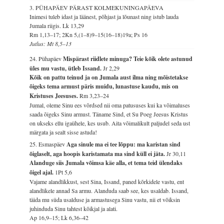
3. PÜHAPÄEV PÄRAST KOLMEKUNINGAPÄEVA
Inimesi tuleb idast ja läänest, põhjast ja lõunast ning istub lauda
Jumala riigis.
Lk 13,29
Rm 1,13–17; 2Kn 5,(1–8)9–15(16–18)19a; Ps 16
Jutlus: Mt 8,5–13
24. Pühapäev
Mispärast riidlete minuga? Teie kõik olete astunud
üles mu vastu, ütleb Issand.
Jr 2,29
Kõik on pattu teinud ja on Jumala aust ilma ning mõistetakse
õigeks tema armust päris muidu, lunastuse kaudu, mis on
Kristuses Jeesuses.
Rm 3,23–24
Jumal, oleme Sinu ees võrdsed nii oma patususes kui ka võimaluses
saada õigeks Sinu armust. Täname Sind, et Su Poeg Jeesus Kristus
on ukseks ellu igaühele, kes usub. Aita võimalikult paljudel seda ust
märgata ja sealt sisse astuda!
25. Esmaspäev
Aga sinule ma ei tee lõppu: ma karistan sind
õiglaselt, aga hoopis karistamata ma sind küll ei jäta.
Jr 30,11
Alanduge siis Jumala võimsa käe alla, et tema teid ülendaks
õigel ajal.
1Pt 5,6
Vajame alandlikkust, sest Sina, Issand, paned kõrkidele vastu, ent
alandlikele annad Sa armu. Alanduda saab see, kes usaldab. Issand,
täida mu süda usalduse ja armastusega Sinu vastu, nii et võiksin
juhinduda Sinu tahtest kõikjal ja alati.
Ap 16,9–15; Lk 6,36–42