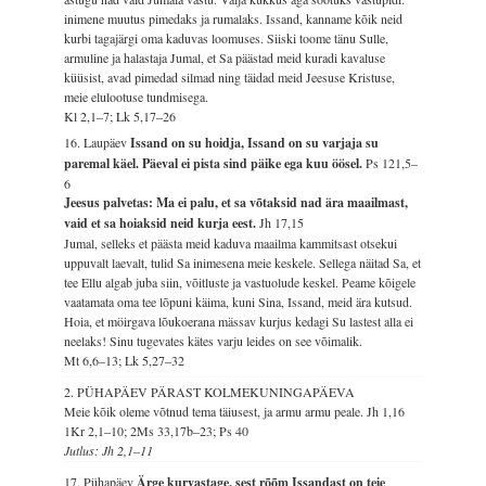
inimene muutus pimedaks ja rumalaks. Issand, kanname kõik neid
kurbi tagajärgi oma kaduvas loomuses. Siiski toome tänu Sulle,
armuline ja halastaja Jumal, et Sa päästad meid kuradi kavaluse
küüsist, avad pimedad silmad ning täidad meid Jeesuse Kristuse,
meie elulootuse tundmisega.
Kl 2,1–7; Lk 5,17–26
16. Laupäev
Issand on su hoidja, Issand on su varjaja su
paremal käel. Päeval ei pista sind päike ega kuu öösel.
Ps 121,5–
6
Jeesus palvetas: Ma ei palu, et sa võtaksid nad ära maailmast,
vaid et sa hoiaksid neid kurja eest.
Jh 17,15
Jumal, selleks et päästa meid kaduva maailma kammitsast otsekui
uppuvalt laevalt, tulid Sa inimesena meie keskele. Sellega näitad Sa, et
tee Ellu algab juba siin, võitluste ja vastuolude keskel. Peame kõigele
vaatamata oma tee lõpuni käima, kuni Sina, Issand, meid ära kutsud.
Hoia, et möirgava lõukoerana mässav kurjus kedagi Su lastest alla ei
neelaks! Sinu tugevates kätes varju leides on see võimalik.
Mt 6,6–13; Lk 5,27–32
2. PÜHAPÄEV PÄRAST KOLMEKUNINGAPÄEVA
Meie kõik oleme võtnud tema täiusest, ja armu armu peale.
Jh 1,16
1Kr 2,1–10; 2Ms 33,17b–23; Ps 40
Jutlus: Jh 2,1–11
17. Pühapäev
Ärge kurvastage, sest rõõm Issandast on teie