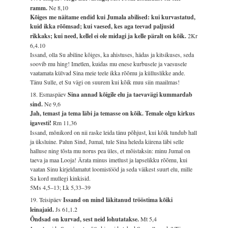
ramm.
Ne 8,10
Kõiges me näitame endid kui Jumala abilised: kui kurvastatud,
kuid ikka rõõmsad; kui vaesed, kes aga teevad paljusid
rikkaks; kui need, kellel ei ole midagi ja kelle päralt on kõik.
2Kr
6,4.10
Issand, olla Su abiline kõiges, ka ahistuses, hädas ja kitsikuses, seda
soovib mu hing! Imetlen, kuidas mu enese kurbusele ja vaesusele
vaatamata külvad Sina meie teele ikka rõõmu ja külluslikke ande.
Tänu Sulle, et Su vägi on suurem kui kõik muu siin maailmas!
18. Esmaspäev
Sina annad kõigile elu ja taevavägi kummardab
sind.
Ne 9,6
Jah, temast ja tema läbi ja temasse on kõik. Temale olgu kirkus
igavesti!
Rm 11,36
Issand, mõnikord on nii raske leida tänu põhjust, kui kõik tundub hall
ja üksluine. Palun Sind, Jumal, tule Sina heleda kiirena läbi selle
halluse ning tõsta mu norus pea üles, et mõistaksin: minu Jumal on
taeva ja maa Looja! Ärata minus imetlust ja lapselikku rõõmu, kui
vaatan Sinu kirjeldamatut loomistööd ja seda väikest suurt elu, mille
Sa kord mullegi kinkisid.
5Ms 4,5–13; Lk 5,33–39
19. Teisipäev
Issand on mind läkitanud trööstima kõiki
leinajaid.
Js 61,1.2
Õndsad on kurvad, sest neid lohutatakse.
Mt 5,4