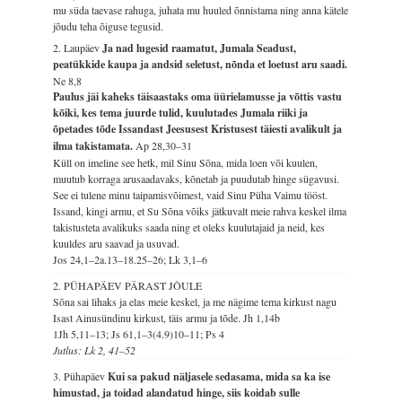
mu süda taevase rahuga, juhata mu huuled õnnistama ning anna kätele
jõudu teha õiguse tegusid.
2. Laupäev
Ja nad lugesid raamatut, Jumala Seadust,
peatükkide kaupa ja andsid seletust, nõnda et loetust aru saadi.
Ne 8,8
Paulus jäi kaheks täisaastaks oma üürielamusse ja võttis vastu
kõiki, kes tema juurde tulid, kuulutades Jumala riiki ja
õpetades tõde Issandast Jeesusest Kristusest täiesti avalikult ja
ilma takistamata.
Ap 28,30–31
Küll on imeline see hetk, mil Sinu Sõna, mida loen või kuulen,
muutub korraga arusaadavaks, kõnetab ja puudutab hinge sügavusi.
See ei tulene minu taipamisvõimest, vaid Sinu Püha Vaimu tööst.
Issand, kingi armu, et Su Sõna võiks jätkuvalt meie rahva keskel ilma
takistusteta avalikuks saada ning et oleks kuulutajaid ja neid, kes
kuuldes aru saavad ja usuvad.
Jos 24,1–2a.13–18.25–26; Lk 3,1–6
2. PÜHAPÄEV PÄRAST JÕULE
Sõna sai lihaks ja elas meie keskel, ja me nägime tema kirkust nagu
Isast Ainusündinu kirkust, täis armu ja tõde.
Jh 1,14b
1Jh 5,11–13; Js 61,1–3(4.9)10–11; Ps 4
Jutlus: Lk 2, 41–52
3. Pühapäev
Kui sa pakud näljasele sedasama, mida sa ka ise
himustad, ja toidad alandatud hinge, siis koidab sulle