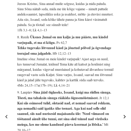
Jeesus Kristus, Sina annad mulle selguse, kuidas ja mida paluda.
Sinu Sõna näitab seda, mida me üle kõige vajame – nimelt pattude
andekssaamist, lapselikku usku ja usaldust, mõtte- ja eluviisi muutust.
Aita siis, Issand, seda kõike tähele panna ja Sinu käest väsimatult
paluda. Sa ju tõotad: see sünnib teile!
1Jh 3,1–6; Lk 4,1–13
8. Reede
Üksnes Jumal on mu kalju ja mu pääste, mu kindel
varjupaik, et ma ei kõigu.
Ps 62,7
Tehke tugevaks lõtvunud käed ja jõuetud põlved ja õgvendage
teerajad oma jalgadele.
Hb 12,12–13
Imeline sõna: Jumal on meie kindel varjupaik! Ajast aega on need,
kes tunnevad Jumalat, leidnud Tema käte all kaitset ja hoidmist ning
märganud, kuidas vägevad murelained ja kohutavad ähvarduse tormid
raugevad vastu seda Kaljut. Sinu varjus, Issand, saavad mu lõtvunud
käed ja jalad jälle tugevaks, kahtlev ja kartlik süda saab terveks.
4Ms 24,15–17a(17b–19); Lk 4,14–21
9. Laupäev
Sina jääd õiglaseks, Issand, kuigi ma riidlen sinuga.
Tõesti, ma tahaksin sinuga rääkida õigusemõistmisest.
Jr 12,1
Kui siis esimesed tulid, oletasid nad, et nemad saavad rohkem,
aga nemadki said igaüks ühe teenari. Aga kui nad selle olid
saanud, siis nad nurisesid majaisanda üle: 'Need viimased on
töötanud ainult ühe tunni, ent sina oled teinud nad võrdseks
meiega, kes me oleme kandnud päeva koormat ja lõõska.'
Mt
20,10–12