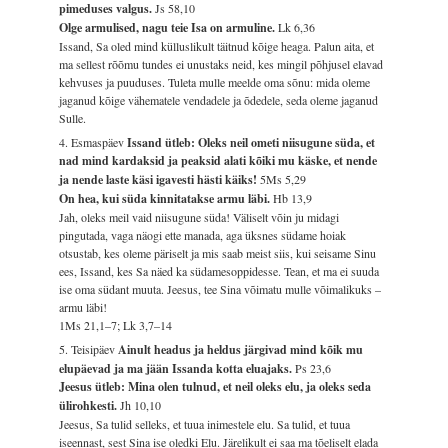
pimeduses valgus.
Js 58,10
Olge armulised, nagu teie Isa on armuline.
Lk 6,36
Issand, Sa oled mind külluslikult täitnud kõige heaga. Palun aita, et
ma sellest rõõmu tundes ei unustaks neid, kes mingil põhjusel elavad
kehvuses ja puuduses. Tuleta mulle meelde oma sõnu: mida oleme
jaganud kõige vähematele vendadele ja õdedele, seda oleme jaganud
Sulle.
4. Esmaspäev
Issand ütleb: Oleks neil ometi niisugune süda, et
nad mind kardaksid ja peaksid alati kõiki mu käske, et nende
ja nende laste käsi igavesti hästi käiks!
5Ms 5,29
On hea, kui süda kinnitatakse armu läbi.
Hb 13,9
Jah, oleks meil vaid niisugune süda! Väliselt võin ju midagi
pingutada, vaga näogi ette manada, aga üksnes südame hoiak
otsustab, kes oleme päriselt ja mis saab meist siis, kui seisame Sinu
ees, Issand, kes Sa näed ka südamesoppidesse. Tean, et ma ei suuda
ise oma südant muuta. Jeesus, tee Sina võimatu mulle võimalikuks –
armu läbi!
1Ms 21,1–7; Lk 3,7–14
5. Teisipäev
Ainult headus ja heldus järgivad mind kõik mu
elupäevad ja ma jään Issanda kotta eluajaks.
Ps 23,6
Jeesus ütleb: Mina olen tulnud, et neil oleks elu, ja oleks seda
ülirohkesti.
Jh 10,10
Jeesus, Sa tulid selleks, et tuua inimestele elu. Sa tulid, et tuua
iseennast, sest Sina ise oledki Elu. Järelikult ei saa ma tõeliselt elada