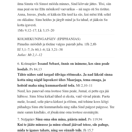
ilma Sinuta või Sinust mööda minnes, Sind kõrvale jättes. Tõsi, siin
maa peal on tee Ellu mõnikord vaevarikas – nii nagu oli Su ristitee.
Anna, Jeesus, jõudu, et käiksin Elu teed ka siis, kui mõni lõik sellel
on okkaline. Sinu heldus ju järgib mind ja Sa tahad, et jääksin Su
kotta igavesti.
1Ms 9,12–17; Lk 3,15–20
KOLMEKUNINGAPÄEV (EPIPHANIAS)
Pimedus möödub ja tõeline valgus paistab juba.
1Jh 2,8b
Ef 3,1–7; Js 60,1–6; Lk 3,21–38
Jutlus: Mt 2,1–12
6. Kolmapäev
Issand Sebaot, õnnis on inimene, kes sinu peale
loodab.
Ps 84,13
Tähte nähes said targad üliväga rõõmsaks. Ja nad läksid sinna
kotta ning nägid lapsukest ühes Maarjaga, tema emaga, ja
heitsid maha ning kummardasid teda.
Mt 2,10–11
Need, kes panevad oma lootuse Sinu peale, Jumal, ei pettu ega jää
häbisse. Sinu Sõna kirkad tähed ei eksita, vaid viivad pärale. Paota
meile, Issand, selle päeva kirkust ja rõõmu, mil tohime koos kõigi
pühadega Sinu ette kummarduda ning näha Sind palgest palgesse. Tee
meie samm kindlaks, et jõuaksime oma lootuse eesmärgile.
7. Neljapäev
Sinu oma olen mina, päästa mind.
Ps 119,94
Kui te jääte minusse ja minu sõnad jäävad teisse, siis paluge,
mida te iganes tahate, ning see sünnib teile.
Jh 15,7