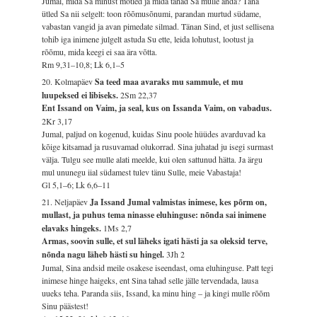
Jumal, mida Sa minust mõtled ja mida tahad Sa mulle anda? Täna
ütled Sa nii selgelt: toon rõõmusõnumi, parandan murtud südame,
vabastan vangid ja avan pimedate silmad. Tänan Sind, et just sellisena
tohib iga inimene julgelt astuda Su ette, leida lohutust, lootust ja
rõõmu, mida keegi ei saa ära võtta.
Rm 9,31–10,8; Lk 6,1–5
20. Kolmapäev
Sa teed maa avaraks mu sammule, et mu
luupeksed ei libiseks.
2Sm 22,37
Ent Issand on Vaim, ja seal, kus on Issanda Vaim, on vabadus.
2Kr 3,17
Jumal, paljud on kogenud, kuidas Sinu poole hüüdes avarduvad ka
kõige kitsamad ja rusuvamad olukorrad. Sina juhatad ju isegi surmast
välja. Tulgu see mulle alati meelde, kui olen sattunud hätta. Ja ärgu
mul ununegu iial südamest tulev tänu Sulle, meie Vabastaja!
Gl 5,1–6; Lk 6,6–11
21. Neljapäev
Ja Issand Jumal valmistas inimese, kes põrm on,
mullast, ja puhus tema ninasse eluhinguse: nõnda sai inimene
elavaks hingeks.
1Ms 2,7
Armas, soovin sulle, et sul läheks igati hästi ja sa oleksid terve,
nõnda nagu läheb hästi su hingel.
3Jh 2
Jumal, Sina andsid meile osakese iseendast, oma eluhinguse. Patt tegi
inimese hinge haigeks, ent Sina tahad selle jälle tervendada, lausa
uueks teha. Paranda siis, Issand, ka minu hing – ja kingi mulle rõõm
Sinu päästest!