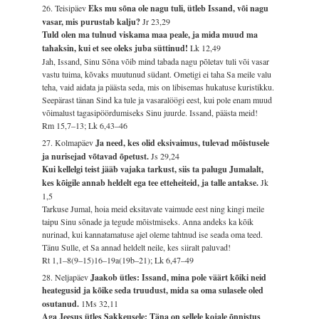
26. Teisipäev
Eks mu sõna ole nagu tuli, ütleb Issand, või nagu
vasar, mis purustab kalju?
Jr 23,29
Tuld olen ma tulnud viskama maa peale, ja mida muud ma
tahaksin, kui et see oleks juba süttinud!
Lk 12,49
Jah, Issand, Sinu Sõna võib mind tabada nagu põletav tuli või vasar
vastu tuima, kõvaks muutunud südant. Ometigi ei taha Sa meile valu
teha, vaid aidata ja päästa seda, mis on libisemas hukatuse kuristikku.
Seepärast tänan Sind ka tule ja vasaralöögi eest, kui pole enam muud
võimalust tagasipöördumiseks Sinu juurde. Issand, päästa meid!
Rm 15,7–13; Lk 6,43–46
27. Kolmapäev
Ja need, kes olid eksivaimus, tulevad mõistusele
ja nurisejad võtavad õpetust.
Js 29,24
Kui kellelgi teist jääb vajaka tarkust, siis ta palugu Jumalalt,
kes kõigile annab heldelt ega tee etteheiteid, ja talle antakse.
Jk
1,5
Tarkuse Jumal, hoia meid eksitavate vaimude eest ning kingi meile
taipu Sinu sõnade ja tegude mõistmiseks. Anna andeks ka kõik
nurinad, kui kannatamatuse ajel oleme tahtnud ise seada oma teed.
Tänu Sulle, et Sa annad heldelt neile, kes siiralt paluvad!
Rt 1,1–8(9–15)16–19a(19b–21); Lk 6,47–49
28. Neljapäev
Jaakob ütles: Issand, mina pole väärt kõiki neid
heategusid ja kõike seda truudust, mida sa oma sulasele oled
osutanud.
1Ms 32,11
Aga Jeesus ütles Sakkeusele: Täna on sellele kojale õnnistus