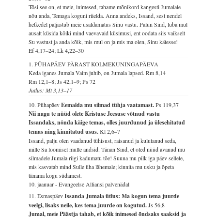
Tõsi see on, et meie, inimesed, tahame mõnikord kangesti Jumalale
nõu anda, Temaga koguni riielda. Anna andeks, Issand, sest nendel
hetkedel paljastub meie usaldamatus Sinu vastu. Palun Sind, luba mul
ausalt küsida kõiki mind vaevavaid küsimusi, ent oodata siis vaikselt
Su vastust ja anda kõik, mis mul on ja mis ma olen, Sinu kätesse!
Ef 4,17–24; Lk 4,22–30
1. PÜHAPÄEV PÄRAST KOLMEKUNINGAPÄEVA
Keda iganes Jumala Vaim juhib, on Jumala lapsed.
Rm 8,14
Rm 12,1–8; Js 42,1–9; Ps 72
Jutlus: Mt 3,13–17
10. Pühapäev
Eemalda mu silmad tühja vaatamast.
Ps 119,37
Nii nagu te nüüd olete Kristuse Jeesuse võtnud vastu
Issandaks, nõnda käige temas, olles juurdunud ja ülesehitatud
temas ning kinnitatud usus.
Kl 2,6–7
Issand, palju olen vaadanud tühisust, raisanud ja kulutanud seda,
mille Sa loomisel mulle andsid. Tänan Sind, et oled nüüd avanud mu
silmadele Jumala riigi kadumatu tõe! Suuna mu pilk iga päev sellele,
mis kasvatab mind Sulle üha lähemale; kinnita mu usku ja õpeta
tänama kogu südamest.
10. jaanuar - Evangeelse Alliansi palvenädal
11. Esmaspäev
Issanda Jumala ütlus: Ma kogun tema juurde
veelgi, lisaks neile, kes tema juurde on kogutud.
Js 56,8
Jumal, meie Päästja tahab, et kõik inimesed õndsaks saaksid ja