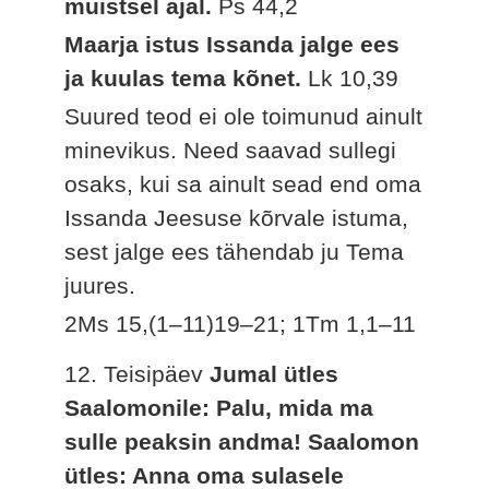
muistsel ajal.
Ps 44,2
Maarja istus Issanda jalge ees
ja kuulas tema kõnet.
Lk 10,39
Suured teod ei ole toimunud ainult
minevikus. Need saavad sullegi
osaks, kui sa ainult sead end oma
Issanda Jeesuse kõrvale istuma,
sest jalge ees tähendab ju Tema
juures.
2Ms 15,(1–11)19–21; 1Tm 1,1–11
12. Teisipäev
Jumal ütles
Saalomonile: Palu, mida ma
sulle peaksin andma! Saalomon
ütles: Anna oma sulasele