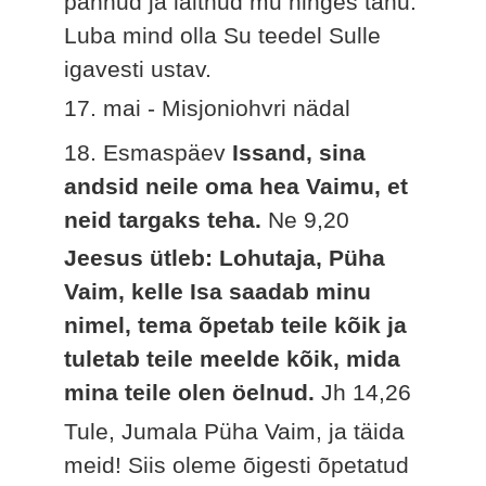
pannud ja läitnud mu hinges tänu.
Luba mind olla Su teedel Sulle
igavesti ustav.
17. mai - Misjoniohvri nädal
18. Esmaspäev
Issand, sina
andsid neile oma hea Vaimu, et
neid targaks teha.
Ne 9,20
Jeesus ütleb: Lohutaja, Püha
Vaim, kelle Isa saadab minu
nimel, tema õpetab teile kõik ja
tuletab teile meelde kõik, mida
mina teile olen öelnud.
Jh 14,26
Tule, Jumala Püha Vaim, ja täida
meid! Siis oleme õigesti õpetatud