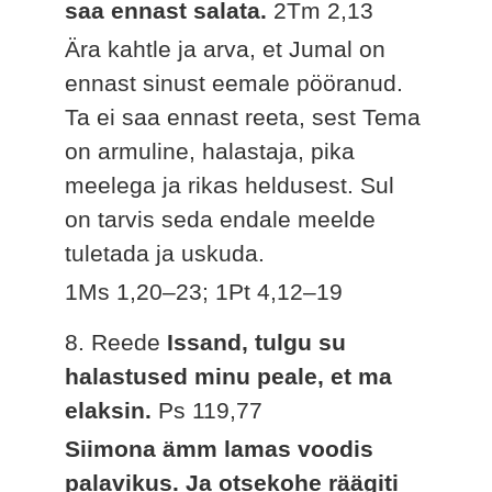
saa ennast salata.
2Tm 2,13
Ära kahtle ja arva, et Jumal on
ennast sinust eemale pööranud.
Ta ei saa ennast reeta, sest Tema
on armuline, halastaja, pika
meelega ja rikas heldusest. Sul
on tarvis seda endale meelde
tuletada ja uskuda.
1Ms 1,20–23; 1Pt 4,12–19
8. Reede
Issand, tulgu su
halastused minu peale, et ma
elaksin.
Ps 119,77
Siimona ämm lamas voodis
palavikus. Ja otsekohe räägiti