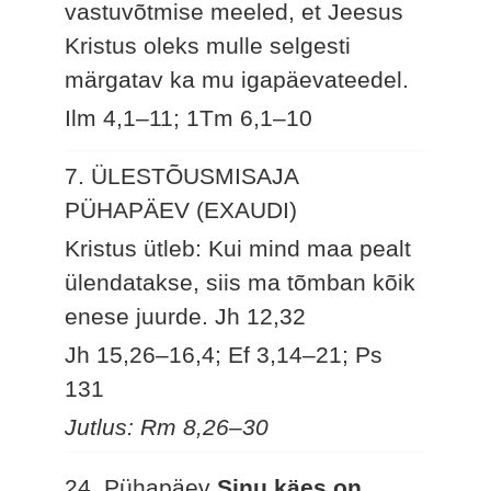
vastuvõtmise meeled, et Jeesus
Kristus oleks mulle selgesti
märgatav ka mu igapäevateedel.
Ilm 4,1–11; 1Tm 6,1–10
7. ÜLESTÕUSMISAJA
PÜHAPÄEV (EXAUDI)
Kristus ütleb: Kui mind maa pealt
ülendatakse, siis ma tõmban kõik
enese juurde.
Jh 12,32
Jh 15,26–16,4; Ef 3,14–21; Ps
131
Jutlus: Rm 8,26–30
24. Pühapäev
Sinu käes on