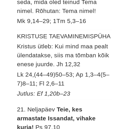
seda, mida oled teinud Tema
nimel. Rõhutan: Tema nimel!
Mk 9,14–29; 1Tm 5,3–16
KRISTUSE TAEVAMINEMISPÜHA
Kristus ütleb: Kui mind maa pealt
ülendatakse, siis ma tõmban kõik
enese juurde.
Jh 12,32
Lk 24,(44–49)50–53; Ap 1,3–4(5–
7)8–11; Fl 2,6–11
Jutlus: Ef 1,20b–23
21. Neljapäev
Teie, kes
armastate Issandat, vihake
kurja!
Ps 97,10