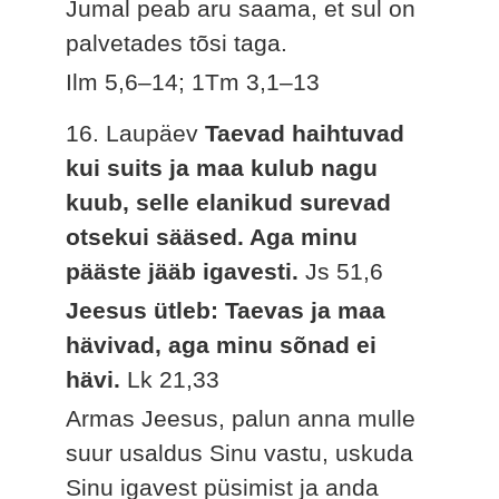
Jumal peab aru saama, et sul on
palvetades tõsi taga.
Ilm 5,6–14; 1Tm 3,1–13
16. Laupäev
Taevad haihtuvad
kui suits ja maa kulub nagu
kuub, selle elanikud surevad
otsekui sääsed. Aga minu
pääste jääb igavesti.
Js 51,6
Jeesus ütleb: Taevas ja maa
hävivad, aga minu sõnad ei
hävi.
Lk 21,33
Armas Jeesus, palun anna mulle
suur usaldus Sinu vastu, uskuda
Sinu igavest püsimist ja anda