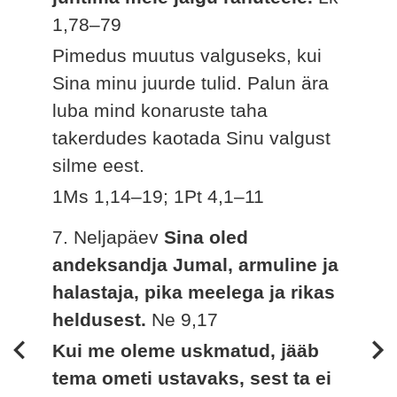
1,78–79
Pimedus muutus valguseks, kui
Sina minu juurde tulid. Palun ära
luba mind konaruste taha
takerdudes kaotada Sinu valgust
silme eest.
1Ms 1,14–19; 1Pt 4,1–11
7. Neljapäev
Sina oled
andeksandja Jumal, armuline ja
halastaja, pika meelega ja rikas
heldusest.
Ne 9,17
Kui me oleme uskmatud, jääb
tema ometi ustavaks, sest ta ei