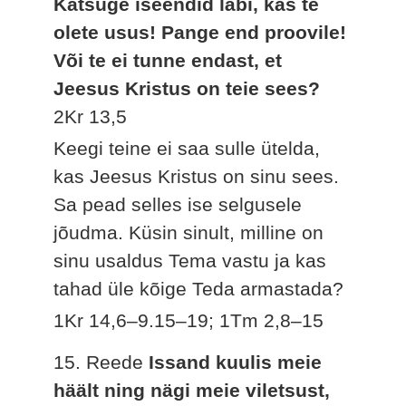
Katsuge iseendid läbi, kas te
olete usus! Pange end proovile!
Või te ei tunne endast, et
Jeesus Kristus on teie sees?
2Kr 13,5
Keegi teine ei saa sulle ütelda,
kas Jeesus Kristus on sinu sees.
Sa pead selles ise selgusele
jõudma. Küsin sinult, milline on
sinu usaldus Tema vastu ja kas
tahad üle kõige Teda armastada?
1Kr 14,6–9.15–19; 1Tm 2,8–15
15. Reede
Issand kuulis meie
häält ning nägi meie viletsust,