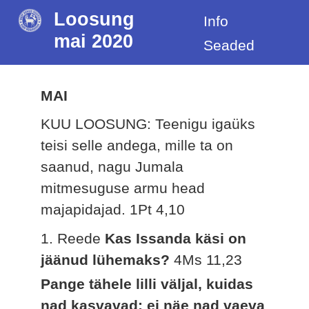
Loosung
Info
mai 2020
Seaded
MAI
KUU LOOSUNG: Teenigu igaüks
teisi selle andega, mille ta on
saanud, nagu Jumala
mitmesuguse armu head
majapidajad.
1Pt 4,10
1. Reede
Kas Issanda käsi on
jäänud lühemaks?
4Ms 11,23
Pange tähele lilli väljal, kuidas
nad kasvavad: ei näe nad vaeva