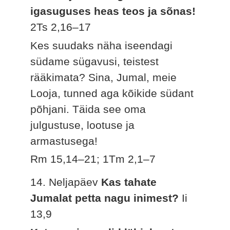
igasuguses heas teos ja sõnas!
2Ts 2,16–17
Kes suudaks näha iseendagi
südame sügavusi, teistest
rääkimata? Sina, Jumal, meie
Looja, tunned aga kõikide südant
põhjani. Täida see oma
julgustuse, lootuse ja
armastusega!
Rm 15,14–21; 1Tm 2,1–7
14. Neljapäev
Kas tahate
Jumalat petta nagu inimest?
Ii
13,9