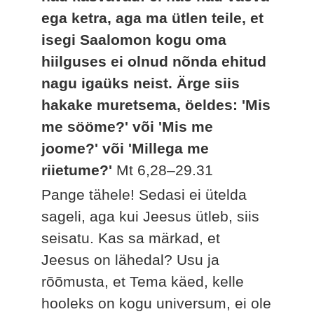
ega ketra, aga ma ütlen teile, et
isegi Saalomon kogu oma
hiilguses ei olnud nõnda ehitud
nagu igaüks neist. Ärge siis
hakake muretsema, öeldes: 'Mis
me sööme?' või 'Mis me
joome?' või 'Millega me
riietume?'
Mt 6,28–29.31
Pange tähele! Sedasi ei ütelda
sageli, aga kui Jeesus ütleb, siis
seisatu. Kas sa märkad, et
Jeesus on lähedal? Usu ja
rõõmusta, et Tema käed, kelle
hooleks on kogu universum, ei ole