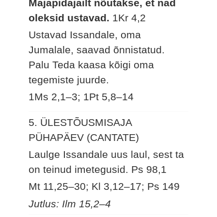
Majapidajailt nõutakse, et nad
oleksid ustavad.
1Kr 4,2
Ustavad Issandale, oma
Jumalale, saavad õnnistatud.
Palu Teda kaasa kõigi oma
tegemiste juurde.
1Ms 2,1–3; 1Pt 5,8–14
5. ÜLESTÕUSMISAJA
PÜHAPÄEV (CANTATE)
Laulge Issandale uus laul, sest ta
on teinud imetegusid.
Ps 98,1
Mt 11,25–30; Kl 3,12–17; Ps 149
Jutlus: Ilm 15,2–4