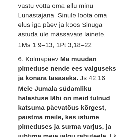
vastu võtta oma ellu minu
Lunastajana, Sinule loota oma
elus iga päev ja koos Sinuga
astuda üle mässavate lainete.
1Ms 1,9–13; 1Pt 3,18–22
6. Kolmapäev
Ma muudan
pimeduse nende ees valguseks
ja konara tasaseks.
Js 42,16
Meie Jumala südamliku
halastuse läbi on meid tulnud
katsuma päevatõus kõrgest,
paistma meile, kes istume
pimeduses ja surma varjus, ja
juhtima meie jalgu rahuteele.
Lk