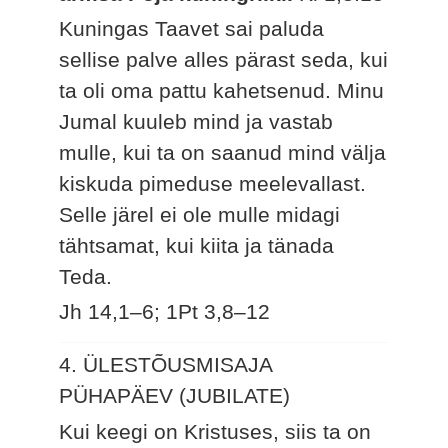
Kuningas Taavet sai paluda
sellise palve alles pärast seda, kui
ta oli oma pattu kahetsenud. Minu
Jumal kuuleb mind ja vastab
mulle, kui ta on saanud mind välja
kiskuda pimeduse meelevallast.
Selle järel ei ole mulle midagi
tähtsamat, kui kiita ja tänada
Teda.
Jh 14,1–6; 1Pt 3,8–12
4. ÜLESTÕUSMISAJA
PÜHAPÄEV (JUBILATE)
Kui keegi on Kristuses, siis ta on