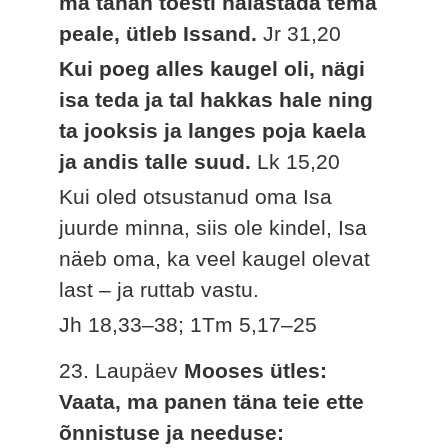
ma tahan tõesti halastada tema
peale, ütleb Issand.
Jr 31,20
Kui poeg alles kaugel oli, nägi
isa teda ja tal hakkas hale ning
ta jooksis ja langes poja kaela
ja andis talle suud.
Lk 15,20
Kui oled otsustanud oma Isa
juurde minna, siis ole kindel, Isa
näeb oma, ka veel kaugel olevat
last – ja ruttab vastu.
Jh 18,33–38; 1Tm 5,17–25
23. Laupäev
Mooses ütles:
Vaata, ma panen täna teie ette
õnnistuse ja needuse: