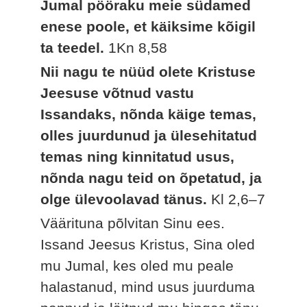
Jumal pööraku meie südamed
enese poole, et käiksime kõigil
ta teedel.
1Kn 8,58
Nii nagu te nüüd olete Kristuse
Jeesuse võtnud vastu
Issandaks, nõnda käige temas,
olles juurdunud ja ülesehitatud
temas ning kinnitatud usus,
nõnda nagu teid on õpetatud, ja
olge ülevoolavad tänus.
Kl 2,6–7
Väärituna põlvitan Sinu ees.
Issand Jeesus Kristus, Sina oled
mu Jumal, kes oled mu peale
halastanud, mind usus juurduma