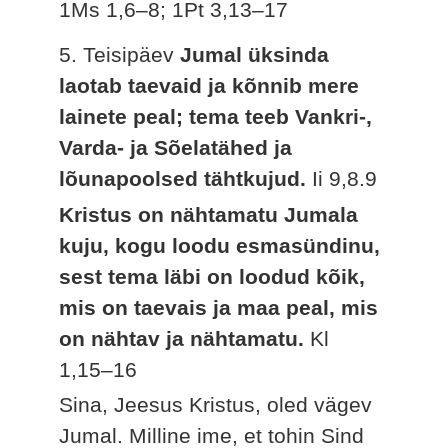
1Ms 1,6–8; 1Pt 3,13–17
5. Teisipäev
Jumal üksinda
laotab taevaid ja kõnnib mere
lainete peal; tema teeb Vankri-,
Varda- ja Sõelatähed ja
lõunapoolsed tähtkujud.
Ii 9,8.9
Kristus on nähtamatu Jumala
kuju, kogu loodu esmasündinu,
sest tema läbi on loodud kõik,
mis on taevais ja maa peal, mis
on nähtav ja nähtamatu.
Kl
1,15–16
Sina, Jeesus Kristus, oled vägev
Jumal. Milline ime, et tohin Sind