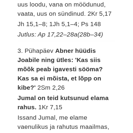
uus loodu, vana on möödunud,
vaata, uus on sündinud.
2Kr 5,17
Jh 15,1–8; 1Jh 5,1–4; Ps 148
Jutlus: Ap 17,22–28a(28b–34)
3. Pühapäev
Abner hüüdis
Joabile ning ütles: 'Kas siis
mõõk peab igavesti sööma?
Kas sa ei mõista, et lõpp on
kibe?'
2Sm 2,26
Jumal on teid kutsunud elama
rahus.
1Kr 7,15
Issand Jumal, me elame
vaenulikus ja rahutus maailmas,