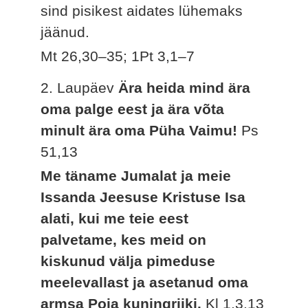
sind pisikest aidates lühemaks
jäänud.
Mt 26,30–35; 1Pt 3,1–7
2. Laupäev
Ära heida mind ära
oma palge eest ja ära võta
minult ära oma Püha Vaimu!
Ps
51,13
Me täname Jumalat ja meie
Issanda Jeesuse Kristuse Isa
alati, kui me teie eest
palvetame, kes meid on
kiskunud välja pimeduse
meelevallast ja asetanud oma
armsa Poja kuningriiki.
Kl 1,3.13