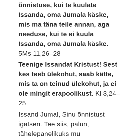
õnnistuse, kui te kuulate
Issanda, oma Jumala käske,
mis ma täna teile annan, aga
needuse, kui te ei kuula
Issanda, oma Jumala käske.
5Ms 11,26–28
Teenige Issandat Kristust! Sest
kes teeb ülekohut, saab kätte,
mis ta on teinud ülekohut, ja ei
ole mingit erapoolikust.
Kl 3,24–
25
Issand Jumal, Sinu õnnistust
igatsen. Tee siis, palun,
tähelepanelikuks mu