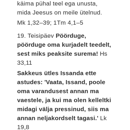
käima pühal teel ega unusta,
mida Jeesus on meile ütelnud.
Mk 1,32–39; 1Tm 4,1–5
19. Teisipäev
Pöörduge,
pöörduge oma kurjadelt teedelt,
sest miks peaksite surema!
Hs
33,11
Sakkeus ütles Issanda ette
astudes: 'Vaata, Issand, poole
oma varandusest annan ma
vaestele, ja kui ma olen kelleltki
midagi välja pressinud, siis ma
annan neljakordselt tagasi.'
Lk
19,8