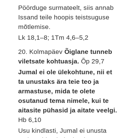
Pöörduge surmateelt, siis annab
Issand teile hoopis teistsuguse
mõtlemise.
Lk 18,1–8; 1Tm 4,6–5,2
20. Kolmapäev
Õiglane tunneb
viletsate kohtuasja.
Õp 29,7
Jumal ei ole ülekohtune, nii et
ta unustaks ära teie teo ja
armastuse, mida te olete
osutanud tema nimele, kui te
aitasite pühasid ja aitate veelgi.
Hb 6,10
Usu kindlasti, Jumal ei unusta