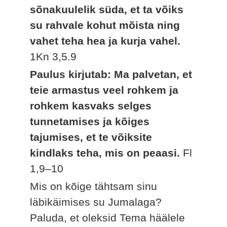
sõnakuulelik süda, et ta võiks
su rahvale kohut mõista ning
vahet teha hea ja kurja vahel.
1Kn 3,5.9
Paulus kirjutab: Ma palvetan, et
teie armastus veel rohkem ja
rohkem kasvaks selges
tunnetamises ja kõiges
tajumises, et te võiksite
kindlaks teha, mis on peaasi.
Fl
1,9–10
Mis on kõige tähtsam sinu
läbikäimises su Jumalaga?
Paluda, et oleksid Tema häälele