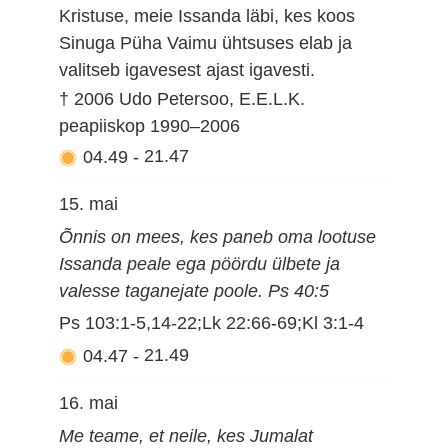
Kristuse, meie Issanda läbi, kes koos
Sinuga Püha Vaimu ühtsuses elab ja
valitseb igavesest ajast igavesti.
† 2006 Udo Petersoo, E.E.L.K.
peapiiskop 1990–2006
04.49
-
21.47
15. mai
Õnnis on mees, kes paneb oma lootuse
Issanda peale ega pöördu ülbete ja
valesse taganejate poole. Ps 40:5
Ps 103:1-5,14-22;Lk 22:66-69;Kl 3:1-4
04.47
-
21.49
16. mai
Me teame, et neile, kes Jumalat