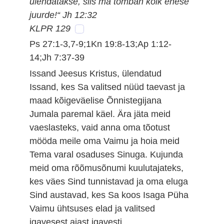
ülendatakse, siis ma tõmban kõik enese
juurde!“ Jh 12:32
KLPR 129
Ps 27:1-3,7-9;1Kn 19:8-13;Ap 1:12-
14;Jh 7:37-39
Issand Jeesus Kristus, ülendatud
Issand, kes Sa valitsed nüüd taevast ja
maad kõigeväelise Õnnistegijana
Jumala paremal käel. Ära jäta meid
vaeslasteks, vaid anna oma tõotust
mööda meile oma Vaimu ja hoia meid
Tema varal osaduses Sinuga. Kujunda
meid oma rõõmusõnumi kuulutajateks,
kes väes Sind tunnistavad ja oma eluga
Sind austavad, kes Sa koos Isaga Püha
Vaimu ühtsuses elad ja valitsed
igavesest ajast igavesti.