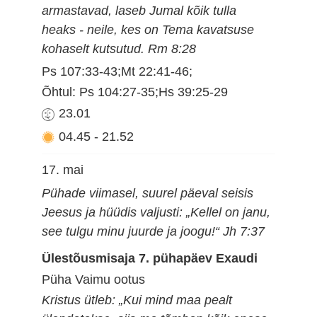
armastavad, laseb Jumal kõik tulla
heaks - neile, kes on Tema kavatsuse
kohaselt kutsutud. Rm 8:28
Ps 107:33-43;Mt 22:41-46;
Õhtul: Ps 104:27-35;Hs 39:25-29
23.01
04.45
-
21.52
17. mai
Pühade viimasel, suurel päeval seisis
Jeesus ja hüüdis valjusti: „Kellel on janu,
see tulgu minu juurde ja joogu!“ Jh 7:37
Ülestõusmisaja 7. pühapäev Exaudi
Püha Vaimu ootus
Kristus ütleb: „Kui mind maa pealt