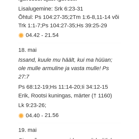
Lisalugemine: Srk 6:23-31
Õhtul: Ps 104:27-35;2Tm 1:6-8,11-14 või
Trk 1:1-7;Ps 104:27-35;Hs 39:25-29
04.42
-
21.54
18. mai
Issand, kuule mu häält, kui ma hüüan;
ole mulle armuline ja vasta mulle! Ps
27:7
Ps 68:12-19;Hs 11:14-20;Ii 34:12-15
Erik, Rootsi kuningas, märter († 1160)
Lk 9:23-26;
04.40
-
21.56
19. mai