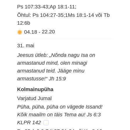
Ps 107:33-43;Ap 18:1-11;
Õhtul: Ps 104:27-35;1Ms 18:1-14 või Tb
12:6b
04.18
-
22.20
31. mai
Jeesus ütleb: „Nõnda nagu Isa on
armastanud mind, olen minagi
armastanud teid. Jääge minu
armastusse!“ Jh 15:9
Kolmainupüha
Varjatud Jumal
Püha, püha, püha on vägede Issand!
Kõik maailm on täis Tema au! Js 6:3
KLPR 142