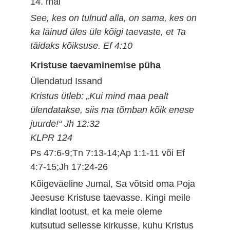
14. mai
See, kes on tulnud alla, on sama, kes on
ka läinud üles üle kõigi taevaste, et Ta
täidaks kõiksuse. Ef 4:10
Kristuse taevaminemise püha
Ülendatud Issand
Kristus ütleb: „Kui mind maa pealt
ülendatakse, siis ma tõmban kõik enese
juurde!“ Jh 12:32
KLPR 124
Ps 47:6-9;Tn 7:13-14;Ap 1:1-11 või Ef
4:7-15;Jh 17:24-26
Kõigeväeline Jumal, Sa võtsid oma Poja
Jeesuse Kristuse taevasse. Kingi meile
kindlat lootust, et ka meie oleme
kutsutud sellesse kirkusse, kuhu Kristus