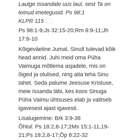
Laulge Issandale uus laul, sest Ta on
teinud imetegusid. Ps 98:1
KLPR 115
Ps 98:1-9;Js 32:15-20;Rm 8:9-11;Jh
17:6-10
Kõigeväeline Jumal, Sinult tulevad kõik
head annid. Juhi meid oma Püha
Vaimuga mõtlema asjadele, mis on
õiged ja olulised, ning aita teha Sinu
tahet. Seda palume Jeesuse Kristuse,
meie Issanda läbi, kes koos Sinuga
Püha Vaimu ühtsuses elab ja valitseb
igavesest ajast igavesti.
Lisalugemine: Brk 3:9-38
Õhtul: Ps 18:2,8-17;2Ms 15:1-11,19-
21;Ps 18:2,8-17;Õp 8:22-32