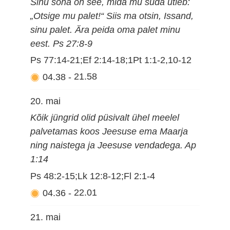
Sinu sõna on see, mida mu süda ütleb:
„Otsige mu palet!“ Siis ma otsin, Issand,
sinu palet. Ära peida oma palet minu
eest. Ps 27:8-9
Ps 77:14-21;Ef 2:14-18;1Pt 1:1-2,10-12
04.38
-
21.58
20. mai
Kõik jüngrid olid püsivalt ühel meelel
palvetamas koos Jeesuse ema Maarja
ning naistega ja Jeesuse vendadega. Ap
1:14
Ps 48:2-15;Lk 12:8-12;Fl 2:1-4
04.36
-
22.01
21. mai