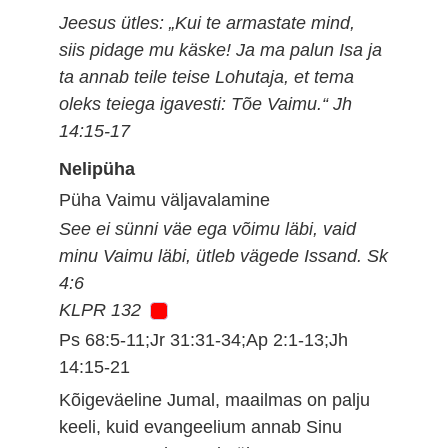
Jeesus ütles: „Kui te armastate mind,
siis pidage mu käske! Ja ma palun Isa ja
ta annab teile teise Lohutaja, et tema
oleks teiega igavesti: Tõe Vaimu.“ Jh
14:15-17
Nelipüha
Püha Vaimu väljavalamine
See ei sünni väe ega võimu läbi, vaid
minu Vaimu läbi, ütleb vägede Issand. Sk
4:6
KLPR 132
Ps 68:5-11;Jr 31:31-34;Ap 2:1-13;Jh
14:15-21
Kõigeväeline Jumal, maailmas on palju
keeli, kuid evangeelium annab Sinu