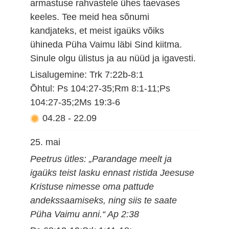
armastuse rahvastele ühes taevases
keeles. Tee meid hea sõnumi
kandjateks, et meist igaüks võiks
ühineda Püha Vaimu läbi Sind kiitma.
Sinule olgu ülistus ja au nüüd ja igavesti.
Lisalugemine: Trk 7:22b-8:1
Õhtul: Ps 104:27-35;Rm 8:1-11;Ps
104:27-35;2Ms 19:3-6
04.28
-
22.09
25. mai
Peetrus ütles: „Parandage meelt ja
igaüks teist lasku ennast ristida Jeesuse
Kristuse nimesse oma pattude
andekssaamiseks, ning siis te saate
Püha Vaimu anni.“ Ap 2:38