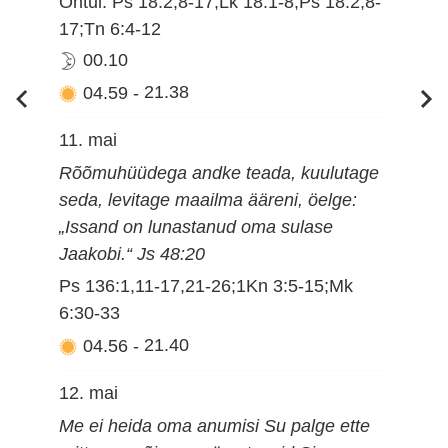
Õhtul: Ps 18:2,8-17;Lk 18:1-8;Ps 18:2,8-
17;Tn 6:4-12
00.10
04.59
-
21.38
11. mai
Rõõmuhüüdega andke teada, kuulutage
seda, levitage maailma ääreni, öelge:
„Issand on lunastanud oma sulase
Jaakobi.“ Js 48:20
Ps 136:1,11-17,21-26;1Kn 3:5-15;Mk
6:30-33
04.56
-
21.40
12. mai
Me ei heida oma anumisi Su palge ette