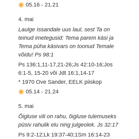
05.16
-
21.21
4. mai
Laulge Issandale uus laul, sest Ta on
teinud imetegusid: Tema parem käsi ja
Tema püha käsivars on toonud Temale
võidu! Ps 98:1
Ps 136:1,11-17,21-26;Js 42:10-16;Jos
6:1-5, 15-20 või Jdt 16:1,14-17
* 1970 Ove Sander, EELK piiskop
05.14
-
21.24
5. mai
Õigluse vili on rahu, õigluse tulemuseks
püsiv rahulik elu ning julgeolek. Js 32:17
Ps 9:2-12;Lk 19:37-40;1Sm 16:14-23