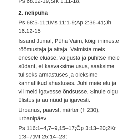
Ps 68:12-19;Srk 1:11-18;
2. nelipüha
Ps 68:5-11;1Ms 11:1-9;Ap 2:36-41;Jh
16:12-15
Issand Jumal, Püha Vaim, kõigi inimeste
rõõmustaja ja aitaja. Valmista meis
enesele eluase, valgusta ja pühitse meie
südant, et kasvaksime usus, saaksime
tuliseks armastuses ja oleksime
kannatlikud ahastuses. Juhi meie elu ja
vii meid igavesse õndsusse. Sinule olgu
ülistus ja au nüüd ja igavesti.
Urbanus, paavst, märter († 230),
urbanipäev
Ps 116:1–4,7–9,15–17;Õp 3:13–20;2Kr
1:3–7;Mt 25:14–23;