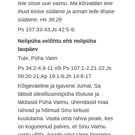
teie sisse uue vaimu. Ma kõrvaldan teie
ihust kivise südame ja annan teile lihase
südame. Hs 36:26
Ps 107:33-43;Js 42:5-9;
Nelipüha eelõhtu ehk nelipüha
laupäev
Tule, Püha Vaim
Ps 34:2-4,9-11 või Ps 107:1-2,21-22;Js
59:20-21;Ap 19:1-6;Jh 14:8-17
Kõigeväeline ja igavene Jumal, Sa
täitsid ülestõusmispüha tõotuse ja
läkitasid Püha Vaimu, ühendasid maa
rahvad ja hõimud Sinu kirkust
kuulutama. Vaata oma rahva peale, kes
on kogunenud palves, et Sinu Vaimu
vastu võtta. Saada oma Vaim hingama