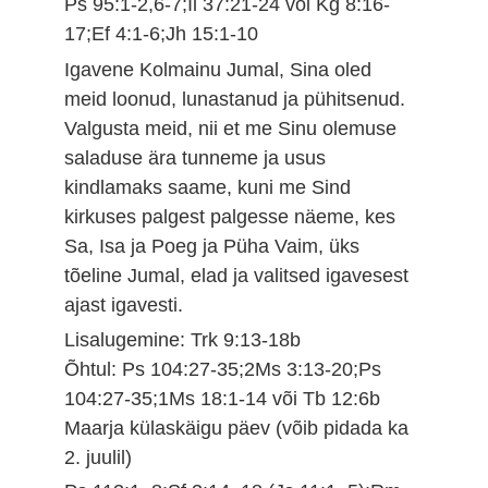
Ps 95:1-2,6-7;Ii 37:21-24 või Kg 8:16-
17;Ef 4:1-6;Jh 15:1-10
Igavene Kolmainu Jumal, Sina oled
meid loonud, lunastanud ja pühitsenud.
Valgusta meid, nii et me Sinu olemuse
saladuse ära tunneme ja usus
kindlamaks saame, kuni me Sind
kirkuses palgest palgesse näeme, kes
Sa, Isa ja Poeg ja Püha Vaim, üks
tõeline Jumal, elad ja valitsed igavesest
ajast igavesti.
Lisalugemine: Trk 9:13-18b
Õhtul: Ps 104:27-35;2Ms 3:13-20;Ps
104:27-35;1Ms 18:1-14 või Tb 12:6b
Maarja külaskäigu päev (võib pidada ka
2. juulil)