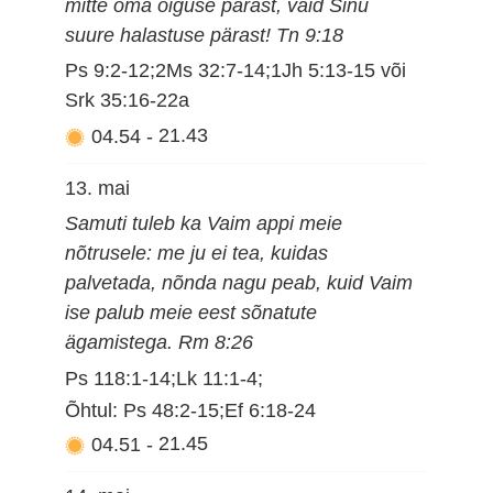
mitte oma õiguse pärast, vaid Sinu
suure halastuse pärast! Tn 9:18
Ps 9:2-12;2Ms 32:7-14;1Jh 5:13-15 või
Srk 35:16-22a
04.54
-
21.43
13. mai
Samuti tuleb ka Vaim appi meie
nõtrusele: me ju ei tea, kuidas
palvetada, nõnda nagu peab, kuid Vaim
ise palub meie eest sõnatute
ägamistega. Rm 8:26
Ps 118:1-14;Lk 11:1-4;
Õhtul: Ps 48:2-15;Ef 6:18-24
04.51
-
21.45