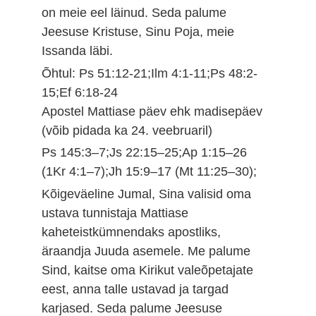
on meie eel läinud. Seda palume
Jeesuse Kristuse, Sinu Poja, meie
Issanda läbi.
Õhtul: Ps 51:12-21;Ilm 4:1-11;Ps 48:2-
15;Ef 6:18-24
Apostel Mattiase päev ehk madisepäev
(võib pidada ka 24. veebruaril)
Ps 145:3–7;Js 22:15–25;Ap 1:15–26
(1Kr 4:1–7);Jh 15:9–17 (Mt 11:25–30);
Kõigeväeline Jumal, Sina valisid oma
ustava tunnistaja Mattiase
kaheteistkümnendaks apostliks,
äraandja Juuda asemele. Me palume
Sind, kaitse oma Kirikut valeõpetajate
eest, anna talle ustavad ja targad
karjased. Seda palume Jeesuse