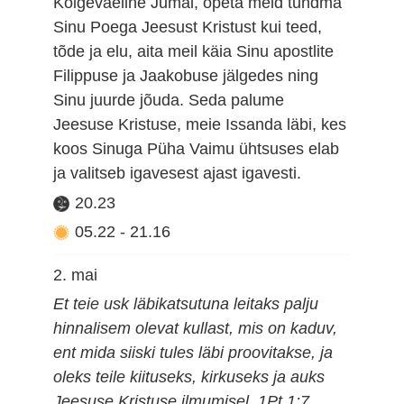
Kõigeväeline Jumal, õpeta meid tundma
Sinu Poega Jeesust Kristust kui teed,
tõde ja elu, aita meil käia Sinu apostlite
Filippuse ja Jaakobuse jälgedes ning
Sinu juurde jõuda. Seda palume
Jeesuse Kristuse, meie Issanda läbi, kes
koos Sinuga Püha Vaimu ühtsuses elab
ja valitseb igavesest ajast igavesti.
20.23
05.22
-
21.16
2. mai
Et teie usk läbikatsutuna leitaks palju
hinnalisem olevat kullast, mis on kaduv,
ent mida siiski tules läbi proovitakse, ja
oleks teile kiituseks, kirkuseks ja auks
Jeesuse Kristuse ilmumisel. 1Pt 1:7