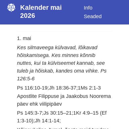
Kalender mai
Info
2026
Seaded
1. mai
Kes silmaveega külvavad, lõikavad
hõiskamisega. Kes minnes kõnnib
nuttes, kui ta külviseemet kannab, see
tuleb ja hõiskab, kandes oma vihke. Ps
126:5-6
Ps 116:10-19;Jh 18:36-37;1Ms 2:1-3
Apostlite Filippuse ja Jaakobus Noorema
päev ehk viilipipäev
Ps 145:3-7;Js 30:15–21;1Kr 4:9–15 (Ef
1:3-10);Jh 14:1-14;