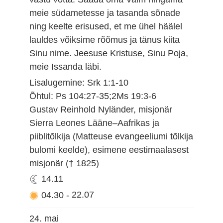
meie südametesse ja tasanda sõnade
ning keelte erisused, et me ühel häälel
lauldes võiksime rõõmus ja tänus kiita
Sinu nime. Jeesuse Kristuse, Sinu Poja,
meie Issanda läbi.
Lisalugemine: Srk 1:1-10
Õhtul: Ps 104:27-35;2Ms 19:3-6
Gustav Reinhold Nyländer, misjonär
Sierra Leones Lääne–Aafrikas ja
piiblitõlkija (Matteuse evangeeliumi tõlkija
bulomi keelde), esimene eestimaalasest
misjonär († 1825)
14.11
04.30
-
22.07
24. mai