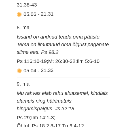
31,38-43
05.06
-
21.31
8. mai
Issand on andnud teada oma pääste,
Tema on ilmutanud oma õigust paganate
silme ees. Ps 98:2
Ps 116:10-19;Mt 26:30-32;Ilm 5:6-10
05.04
-
21.33
9. mai
Mu rahvas elab rahu eluasemel, kindlais
elamuis ning häirimatuis
hingamispaigus. Js 32:18
Ps 29;Ilm 14:1-3;
Õhtul: Ps 18:2,8-17;Tn 6:4-12