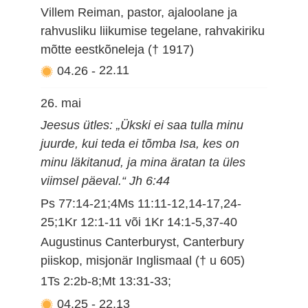
Villem Reiman, pastor, ajaloolane ja
rahvusliku liikumise tegelane, rahvakiriku
mõtte eestkõneleja († 1917)
04.26
-
22.11
26. mai
Jeesus ütles: „Ükski ei saa tulla minu
juurde, kui teda ei tõmba Isa, kes on
minu läkitanud, ja mina äratan ta üles
viimsel päeval.“ Jh 6:44
Ps 77:14-21;4Ms 11:11-12,14-17,24-
25;1Kr 12:1-11 või 1Kr 14:1-5,37-40
Augustinus Canterburyst, Canterbury
piiskop, misjonär Inglismaal († u 605)
1Ts 2:2b-8;Mt 13:31-33;
04.25
-
22.13