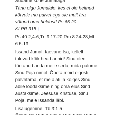
Südame kõne Jumalaga
Tänu olgu Jumalale, kes ei ole heitnud
kõrvale mu palvet ega ole mult ära
võtnud oma heldust! Ps 66:20
KLPR 315
Ps 40:2,4-6;Tn 9:17-20;Rm 8:24-28;Mt
6:5-13
Issand Jumal, taevane Isa, kellelt
tulevad kõik head annid! Sina oled
tõotanud anda meile seda, mida palume
Sinu Poja nimel. Õpeta meid õigesti
palvetama, et me alati ja kõiges Sinu
abile loodaksime ning oma elus Sind
austaksime. Jeesuse Kristuse, Sinu
Poja, meie Issanda läbi.
Lisalugemine: Tb 3:1-5