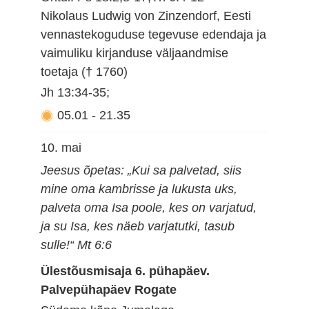
Nikolaus Ludwig von Zinzendorf, Eesti
vennastekoguduse tegevuse edendaja ja
vaimuliku kirjanduse väljaandmise
toetaja († 1760)
Jh 13:34-35;
05.01
-
21.35
10. mai
Jeesus õpetas: „Kui sa palvetad, siis
mine oma kambrisse ja lukusta uks,
palveta oma Isa poole, kes on varjatud,
ja su Isa, kes näeb varjatutki, tasub
sulle!“ Mt 6:6
Ülestõusmisaja 6. pühapäev.
Palvepühapäev Rogate