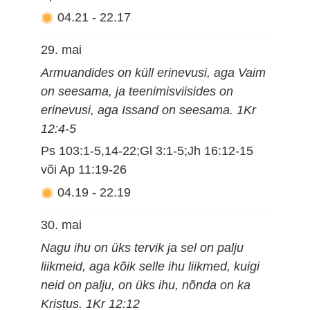
04.21
-
22.17
29. mai
Armuandides on küll erinevusi, aga Vaim
on seesama, ja teenimisviisides on
erinevusi, aga Issand on seesama. 1Kr
12:4-5
Ps 103:1-5,14-22;Gl 3:1-5;Jh 16:12-15
või Ap 11:19-26
04.19
-
22.19
30. mai
Nagu ihu on üks tervik ja sel on palju
liikmeid, aga kõik selle ihu liikmed, kuigi
neid on palju, on üks ihu, nõnda on ka
Kristus. 1Kr 12:12