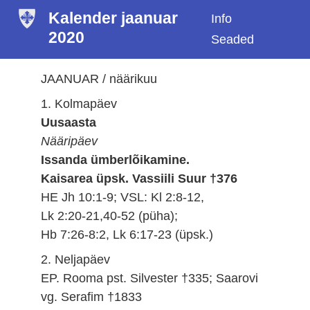
Kalender jaanuar
Info
2020
Seaded
JAANUAR / näärikuu
1. Kolmapäev
Uusaasta
Nääripäev
Issanda ümberlõikamine.
Kaisarea üpsk. Vassiili Suur †376
HE Jh 10:1-9; VSL: Kl 2:8-12,
Lk 2:20-21,40-52 (püha);
Hb 7:26-8:2, Lk 6:17-23 (üpsk.)
2. Neljapäev
EP. Rooma pst. Silvester †335; Saarovi
vg. Serafim †1833