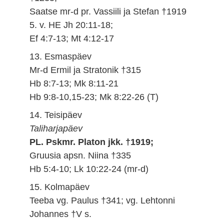
Saatse mr-d pr. Vassiili ja Stefan †1919
5. v. HE Jh 20:11-18;
Ef 4:7-13; Mt 4:12-17
13. Esmaspäev
Mr-d Ermil ja Stratonik †315
Hb 8:7-13; Mk 8:11-21
Hb 9:8-10,15-23; Mk 8:22-26 (T)
14. Teisipäev
Taliharjapäev
PL. Pskmr. Platon jkk. †1919;
Gruusia apsn. Niina †335
Hb 5:4-10; Lk 10:22-24 (mr-d)
15. Kolmapäev
Teeba vg. Paulus †341; vg. Lehtonni
Johannes †V s.