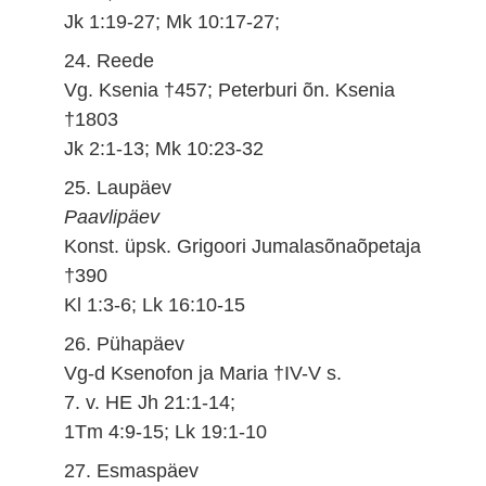
Jk 1:19-27; Mk 10:17-27;
24. Reede
Vg. Ksenia †457; Peterburi õn. Ksenia
†1803
Jk 2:1-13; Mk 10:23-32
25. Laupäev
Paavlipäev
Konst. üpsk. Grigoori Jumalasõnaõpetaja
†390
Kl 1:3-6; Lk 16:10-15
26. Pühapäev
Vg-d Ksenofon ja Maria †IV-V s.
7. v. HE Jh 21:1-14;
1Tm 4:9-15; Lk 19:1-10
27. Esmaspäev