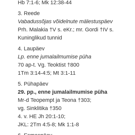
Hb 7:1-6; Mk 12:38-44
3. Reede
Vabadussõjas võidelnute mälestuspäev
Prh. Malakia †V s. eKr.; mr. Gordi †IV s.
Kuninglikud tunnid
4. Laupäev
Lp. enne jumalailmumise püha
70 ap-t. Vg. Teoktist †800
1Tm 3:14-4:5; Mt 3:1-11
5. Pühapäev
29. pp., enne jumalailmumise püha
Mr-d Teopempt ja Teona †303;
vg. Sinklitika †350
4. v. HE Jh 20:1-10;
JKL: 2Tm 4:5-8; Mk 1:1-8