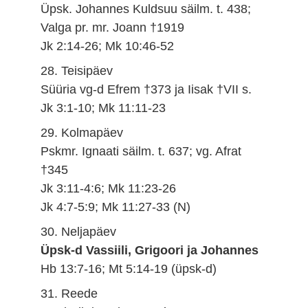
Üpsk. Johannes Kuldsuu säilm. t. 438;
Valga pr. mr. Joann †1919
Jk 2:14-26; Mk 10:46-52
28. Teisipäev
Süüria vg-d Efrem †373 ja Iisak †VII s.
Jk 3:1-10; Mk 11:11-23
29. Kolmapäev
Pskmr. Ignaati säilm. t. 637; vg. Afrat
†345
Jk 3:11-4:6; Mk 11:23-26
Jk 4:7-5:9; Mk 11:27-33 (N)
30. Neljapäev
Üpsk-d Vassiili, Grigoori ja Johannes
Hb 13:7-16; Mt 5:14-19 (üpsk-d)
31. Reede