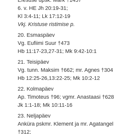
6. v. HE Jh 20:19-31;
Kl 3:4-11; Lk 17:12-19
Vkj. Kristuse ristimise p.
20. Esmaspäev
Vg. Eufiimi Suur †473
Hb 11:17-23,27-31; Mk 9:42-10:1
21. Teisipäev
Vg. tunn. Maksim †662; mr. Agnes †304
Hb 12:25-26,13:22-25; Mk 10:2-12
22. Kolmapäev
Ap. Timoteus †96; vgmr. Anastaasi †628
Jk 1:1-18; Mk 10:11-16
23. Neljapäev
Anküra pskmr. Klement ja mr. Agatangel
†312;