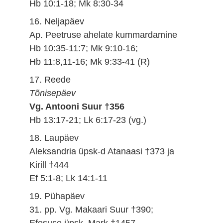
Hb 10:1-18; Mk 8:30-34
16. Neljapäev
Ap. Peetruse ahelate kummardamine
Hb 10:35-11:7; Mk 9:10-16;
Hb 11:8,11-16; Mk 9:33-41 (R)
17. Reede
Tõnisepäev
Vg. Antooni Suur †356
Hb 13:17-21; Lk 6:17-23 (vg.)
18. Laupäev
Aleksandria üpsk-d Atanaasi †373 ja
Kirill †444
Ef 5:1-8; Lk 14:1-11
19. Pühapäev
31. pp. Vg. Makaari Suur †390;
Efesuse üpsk. Mark †1457