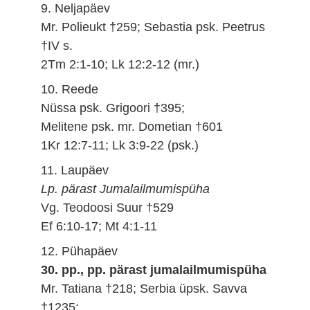
9. Neljapäev
Mr. Polieukt †259; Sebastia psk. Peetrus
†IV s.
2Tm 2:1-10; Lk 12:2-12 (mr.)
10. Reede
Nüssa psk. Grigoori †395;
Melitene psk. mr. Dometian †601
1Kr 12:7-11; Lk 3:9-22 (psk.)
11. Laupäev
Lp. pärast Jumalailmumispüha
Vg. Teodoosi Suur †529
Ef 6:10-17; Mt 4:1-11
12. Pühapäev
30. pp., pp. pärast jumalailmumispüha
Mr. Tatiana †218; Serbia üpsk. Savva
†1235;