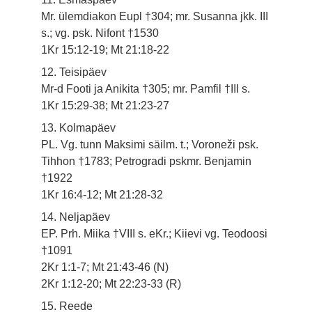
Mr. ülemdiakon Eupl †304; mr. Susanna jkk. III
s.; vg. psk. Nifont †1530
1Kr 15:12-19; Mt 21:18-22
12. Teisipäev
Mr-d Footi ja Anikita †305; mr. Pamfil †III s.
1Kr 15:29-38; Mt 21:23-27
13. Kolmapäev
PL. Vg. tunn Maksimi säilm. t.; Voroneži psk.
Tihhon †1783; Petrogradi pskmr. Benjamin
†1922
1Kr 16:4-12; Mt 21:28-32
14. Neljapäev
EP. Prh. Miika †VIII s. eKr.; Kiievi vg. Teodoosi
†1091
2Kr 1:1-7; Mt 21:43-46 (N)
2Kr 1:12-20; Mt 22:23-33 (R)
15. Reede