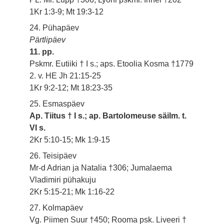
1Kr 1:3-9; Mt 19:3-12
24. Pühapäev
Pärtlipäev
11. pp.
Pskmr. Eutiiki † I s.; aps. Etoolia Kosma †1779
2. v. HE Jh 21:15-25
1Kr 9:2-12; Mt 18:23-35
25. Esmaspäev
Ap. Tiitus † I s.; ap. Bartolomeuse säilm. t.
VI s.
2Kr 5:10-15; Mk 1:9-15
26. Teisipäev
Mr-d Adrian ja Natalia †306; Jumalaema
Vladimiri pühakuju
2Kr 5:15-21; Mk 1:16-22
27. Kolmapäev
Vg. Piimen Suur †450; Rooma psk. Liveeri †