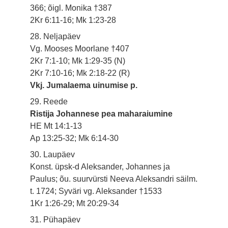
366; õigl. Monika †387
2Kr 6:11-16; Mk 1:23-28
28. Neljapäev
Vg. Mooses Moorlane †407
2Kr 7:1-10; Mk 1:29-35 (N)
2Kr 7:10-16; Mk 2:18-22 (R)
Vkj. Jumalaema uinumise p.
29. Reede
Ristija Johannese pea maharaiumine
HE Mt 14:1-13
Ap 13:25-32; Mk 6:14-30
30. Laupäev
Konst. üpsk-d Aleksander, Johannes ja
Paulus; õu. suurvürsti Neeva Aleksandri säilm.
t. 1724; Syväri vg. Aleksander †1533
1Kr 1:26-29; Mt 20:29-34
31. Pühapäev