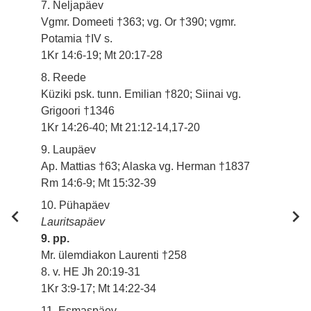
7. Neljapäev
Vgmr. Domeeti †363; vg. Or †390; vgmr.
Potamia †IV s.
1Kr 14:6-19; Mt 20:17-28
8. Reede
Küziki psk. tunn. Emilian †820; Siinai vg.
Grigoori †1346
1Kr 14:26-40; Mt 21:12-14,17-20
9. Laupäev
Ap. Mattias †63; Alaska vg. Herman †1837
Rm 14:6-9; Mt 15:32-39
10. Pühapäev
Lauritsapäev
9. pp.
Mr. ülemdiakon Laurenti †258
8. v. HE Jh 20:19-31
1Kr 3:9-17; Mt 14:22-34
11. Esmaspäev