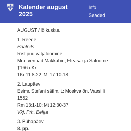
Kalender august
Info
2025
Seaded
AUGUST / lõikuskuu
1. Reede
Päätnits
Ristipuu väljatoomine.
Mr-d vennad Makkabid, Eleasar ja Saloome
†166 eKr.
1Kr 11:8-22; Mt 17:10-18
2. Laupäev
Esimr. Stefani säilm. t.; Moskva õn. Vassiili
1552
Rm 13:1-10; Mt 12:30-37
Vkj. Prh. Eelija
3. Pühapäev
8. pp.