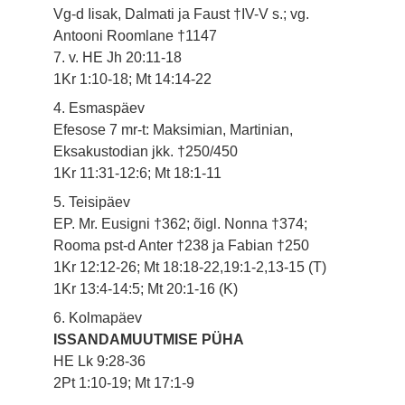
Vg-d Iisak, Dalmati ja Faust †IV-V s.; vg.
Antooni Roomlane †1147
7. v. HE Jh 20:11-18
1Kr 1:10-18; Mt 14:14-22
4. Esmaspäev
Efesose 7 mr-t: Maksimian, Martinian,
Eksakustodian jkk. †250/450
1Kr 11:31-12:6; Mt 18:1-11
5. Teisipäev
EP. Mr. Eusigni †362; õigl. Nonna †374;
Rooma pst-d Anter †238 ja Fabian †250
1Kr 12:12-26; Mt 18:18-22,19:1-2,13-15 (T)
1Kr 13:4-14:5; Mt 20:1-16 (K)
6. Kolmapäev
ISSANDAMUUTMISE PÜHA
HE Lk 9:28-36
2Pt 1:10-19; Mt 17:1-9