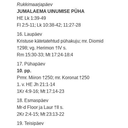
Rukkimaarjapäev
JUMALAEMA UINUMISE PÜHA
HE Lk 1:39-49
Fl 2:5-11; Lk 10:38-42; 11:27-28
16. Laupäev
Kristuse kätetatehtud pühakuju; mr. Diomid
†298; vg. Herimon †IV s.
Rm 15:30-33; Mt 17:24-18:4
17. Pühapäev
10. pp.
Prmr. Miiron †250; mr. Koronat †250
1. v. HE Jh 21:1-14
1Kr 4:9-16; Mt 17:14-23
18. Esmaspäev
Mr-d Floor ja Laur †II s.
2Kr 2:4-15; Mt 23:13-22
19. Teisipäev