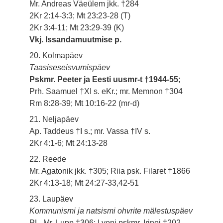
Mr. Andreas Väeülem jkk. †284
2Kr 2:14-3:3; Mt 23:23-28 (T)
2Kr 3:4-11; Mt 23:29-39 (K)
Vkj. Issandamuutmise p.
20. Kolmapäev
Taasiseseisvumispäev
Pskmr. Peeter ja Eesti uusmr-t †1944-55;
Prh. Saamuel †XI s. eKr.; mr. Memnon †304
Rm 8:28-39; Mt 10:16-22 (mr-d)
21. Neljapäev
Ap. Taddeus †I s.; mr. Vassa †IV s.
2Kr 4:1-6; Mt 24:13-28
22. Reede
Mr. Agatonik jkk. †305; Riia psk. Filaret †1866
2Kr 4:13-18; Mt 24:27-33,42-51
23. Laupäev
Kommunismi ja natsismi ohvrite mälestuspäev
PL. Mr. Lupp †306; Lyoni pskmr. Irinei †202