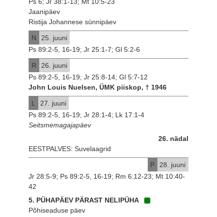
Ps 6; Jr 38:1-13; Mt 10:5-23
Jaanipäev
Ristija Johannese sünnipäev
N
25. juuni
Ps 89:2-5, 16-19; Jr 25:1-7; Gl 5:2-6
R
26. juuni
Ps 89:2-5, 16-19; Jr 25:8-14; Gl 5:7-12
John Louis Nuelsen, ÜMK piiskop, † 1946
L
27. juuni
Ps 89:2-5, 16-19; Jr 28:1-4; Lk 17:1-4
Seitsmemagajapäev
26. nädal
EESTPALVES: Suvelaagrid
P
28. juuni
Jr 28:5-9; Ps 89:2-5, 16-19; Rm 6:12-23; Mt 10:40-
42
5. PÜHAPÄEV PÄRAST NELIPÜHA
Põhiseaduse päev