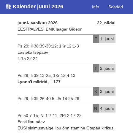
Kalender juuni 2026
Info
Seaded
juuni-jaanikuu 2026
22. nädal
EESTPALVES: EMK laager Gideon
E
1. juuni
Ps 29; Ii 38:39-39:12; 1Kr 12:1-3
Lastekaitsepäev
4:15 22:24
T
2. juuni
Ps 29; Ii 39:13-25; 1Kr 12:4-13
Lyons'i märtrid, † 177
K
3. juuni
Ps 29; Ii 39:26-40:5; Jh 14:25-26
N
4. juuni
Ps 50:7-15; Nl 1:7-11; 2Pt 2:17-22
Eesti lipu päev
EÜSi sinimustvalge lipu õnnistamine Otepää kirikus,