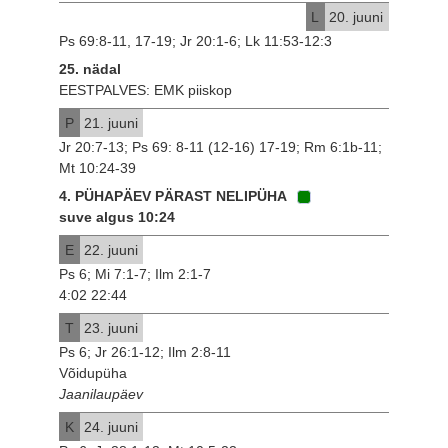
L
20. juuni
Ps 69:8-11, 17-19; Jr 20:1-6; Lk 11:53-12:3
25. nädal
EESTPALVES: EMK piiskop
P
21. juuni
Jr 20:7-13; Ps 69: 8-11 (12-16) 17-19; Rm 6:1b-11;
Mt 10:24-39
4. PÜHAPÄEV PÄRAST NELIPÜHA
suve algus 10:24
E
22. juuni
Ps 6; Mi 7:1-7; Ilm 2:1-7
4:02 22:44
T
23. juuni
Ps 6; Jr 26:1-12; Ilm 2:8-11
Võidupüha
Jaanilaupäev
K
24. juuni