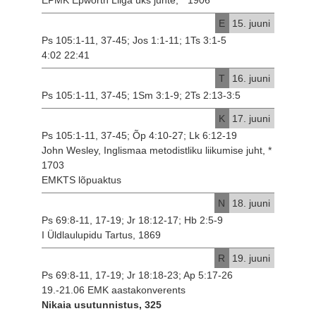
E
15. juuni
Ps 105:1-11, 37-45; Jos 1:1-11; 1Ts 3:1-5
4:02 22:41
T
16. juuni
Ps 105:1-11, 37-45; 1Sm 3:1-9; 2Ts 2:13-3:5
K
17. juuni
Ps 105:1-11, 37-45; Õp 4:10-27; Lk 6:12-19
John Wesley, Inglismaa metodistliku liikumise juht, *
1703
EMKTS lõpuaktus
N
18. juuni
Ps 69:8-11, 17-19; Jr 18:12-17; Hb 2:5-9
I Üldlaulupidu Tartus, 1869
R
19. juuni
Ps 69:8-11, 17-19; Jr 18:18-23; Ap 5:17-26
19.-21.06 EMK aastakonverents
Nikaia usutunnistus, 325