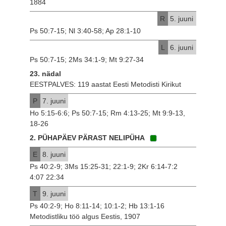
1884
R
5. juuni
Ps 50:7-15; Nl 3:40-58; Ap 28:1-10
L
6. juuni
Ps 50:7-15; 2Ms 34:1-9; Mt 9:27-34
23. nädal
EESTPALVES: 119 aastat Eesti Metodisti Kirikut
P
7. juuni
Ho 5:15-6:6; Ps 50:7-15; Rm 4:13-25; Mt 9:9-13,
18-26
2. PÜHAPÄEV PÄRAST NELIPÜHA
E
8. juuni
Ps 40:2-9; 3Ms 15:25-31; 22:1-9; 2Kr 6:14-7:2
4:07 22:34
T
9. juuni
Ps 40:2-9; Ho 8:11-14; 10:1-2; Hb 13:1-16
Metodistliku töö algus Eestis, 1907