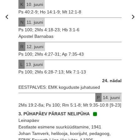
K
10. juuni
Ps 40:2-9; Ho 14:1-9; Mt 12:1-8
N
11. juuni
Ps 100; 2Ms 4:18-23; Hb 3:1-6
Apostel Barnabas
R
12. juuni
Ps 100; 2Ms 4:27-31; Ap 7:35-43
L
13. juuni
Ps 100; 2Ms 6:28-7:13; Mk 7:1-13
24. nädal
EESTPALVES: EMK koguduste juhatused
P
14. juuni
2Ms 19:2-8a; Ps 100; Rm 5:1-8; Mt 9:35-10:8 [9-23]
3. PÜHAPÄEV PÄRAST NELIPÜHA
Leinapäev
Eestlaste esimene suurküüditamine, 1941
Johan Tamverk, helilooja, koorijuht, pedagoog,
EPMK Epworth Liiga üks juhte, * 1906