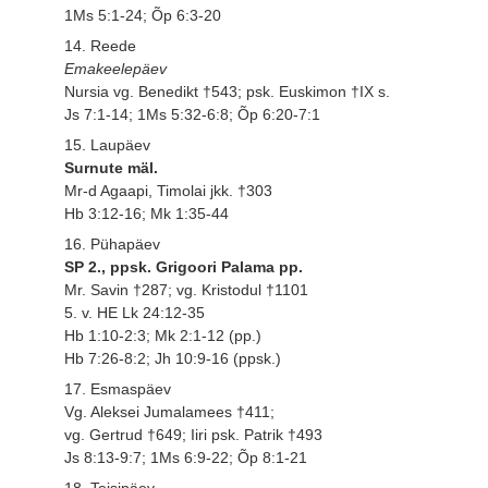
1Ms 5:1-24; Õp 6:3-20
14. Reede
Emakeelepäev
Nursia vg. Benedikt †543; psk. Euskimon †IX s.
Js 7:1-14; 1Ms 5:32-6:8; Õp 6:20-7:1
15. Laupäev
Surnute mäl.
Mr-d Agaapi, Timolai jkk. †303
Hb 3:12-16; Mk 1:35-44
16. Pühapäev
SP 2., ppsk. Grigoori Palama pp.
Mr. Savin †287; vg. Kristodul †1101
5. v. HE Lk 24:12-35
Hb 1:10-2:3; Mk 2:1-12 (pp.)
Hb 7:26-8:2; Jh 10:9-16 (ppsk.)
17. Esmaspäev
Vg. Aleksei Jumalamees †411;
vg. Gertrud †649; Iiri psk. Patrik †493
Js 8:13-9:7; 1Ms 6:9-22; Õp 8:1-21
18. Teisipäev