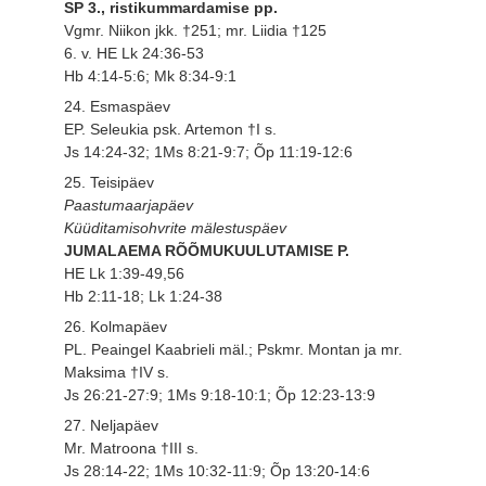
SP 3., ristikummardamise pp.
Vgmr. Niikon jkk. †251; mr. Liidia †125
6. v. HE Lk 24:36-53
Hb 4:14-5:6; Mk 8:34-9:1
24. Esmaspäev
EP. Seleukia psk. Artemon †I s.
Js 14:24-32; 1Ms 8:21-9:7; Õp 11:19-12:6
25. Teisipäev
Paastumaarjapäev
Küüditamisohvrite mälestuspäev
JUMALAEMA RÕÕMUKUULUTAMISE P.
HE Lk 1:39-49,56
Hb 2:11-18; Lk 1:24-38
26. Kolmapäev
PL. Peaingel Kaabrieli mäl.; Pskmr. Montan ja mr.
Maksima †IV s.
Js 26:21-27:9; 1Ms 9:18-10:1; Õp 12:23-13:9
27. Neljapäev
Mr. Matroona †III s.
Js 28:14-22; 1Ms 10:32-11:9; Õp 13:20-14:6