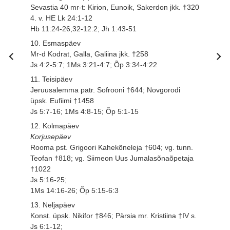
Sevastia 40 mr-t: Kirion, Eunoik, Sakerdon jkk. †320
4. v. HE Lk 24:1-12
Hb 11:24-26,32-12:2; Jh 1:43-51
10. Esmaspäev
Mr-d Kodrat, Galla, Galiina jkk. †258
Js 4:2-5:7; 1Ms 3:21-4:7; Õp 3:34-4:22
11. Teisipäev
Jeruusalemma patr. Sofrooni †644; Novgorodi
üpsk. Eufiimi †1458
Js 5:7-16; 1Ms 4:8-15; Õp 5:1-15
12. Kolmapäev
Korjusepäev
Rooma pst. Grigoori Kahekõneleja †604; vg. tunn.
Teofan †818; vg. Siimeon Uus Jumalasõnaõpetaja
†1022
Js 5:16-25;
1Ms 14:16-26; Õp 5:15-6:3
13. Neljapäev
Konst. üpsk. Nikifor †846; Pärsia mr. Kristiina †IV s.
Js 6:1-12;