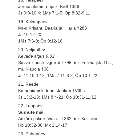
Jeruusalemma üpsk. Kirill †386
Js 9:9-10:4; 1Ms 7:1-5; Õp 8:32-9:11
19. Kolmapäev
Mr-d Krisant, Daaria ja Hilaria †283
Js 10:12-20;
1Ms 7:6-9; Õp 9:12-18
20. Neljapäev
Kevade algus 9.02
Savva kloostri vgmr-d †796; mr. Fotiina jkk. †I s.;
mr. Klaudia †66
Js 11:10-12:2; 1Ms 7:11-8:3; Õp 10:1-22
21. Reede
Kataania psk. tunn. Jaakob †VIII s.
Js 13:2-13; 1Ms 8:4-21; Õp 10:31-11:12
22. Laupäev
Surnute mäl.
Anküra pskmr. Vassiili †362; mr. Kallinika
Hb 10:32-38; Mk 2:14-17
23. Pühapäev