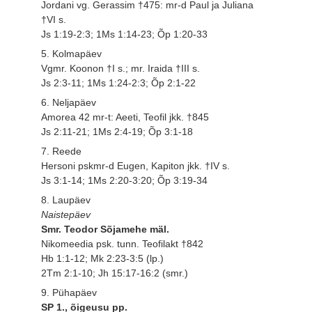
Jordani vg. Gerassim †475: mr-d Paul ja Juliana
†VI s.
Js 1:19-2:3; 1Ms 1:14-23; Õp 1:20-33
5. Kolmapäev
Vgmr. Koonon †I s.; mr. Iraida †III s.
Js 2:3-11; 1Ms 1:24-2:3; Õp 2:1-22
6. Neljapäev
Amorea 42 mr-t: Aeeti, Teofil jkk. †845
Js 2:11-21; 1Ms 2:4-19; Õp 3:1-18
7. Reede
Hersoni pskmr-d Eugen, Kapiton jkk. †IV s.
Js 3:1-14; 1Ms 2:20-3:20; Õp 3:19-34
8. Laupäev
Naistepäev
Smr. Teodor Sõjamehe mäl.
Nikomeedia psk. tunn. Teofilakt †842
Hb 1:1-12; Mk 2:23-3:5 (lp.)
2Tm 2:1-10; Jh 15:17-16:2 (smr.)
9. Pühapäev
SP 1., õigeusu pp.