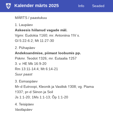
Kalender märts 2025
Info
Seaded
MÄRTS / paastukuu
1. Laupäev
Askeesis hiilanud vagade mäl.
Vgmr. Eudokia †160; mr. Antoniina †IV s.
Gl 5:22-6:2; Mt 11:27-30
2. Pühapäev
Andeksandmise, piimast loobumis pp.
Pskmr. Teodot †326; mr. Eutaalia †257
3. v. HE Mk 16:9-20
Rm 13:11-14:4; Mt 6:14-21
Suur paast
3. Esmaspäev
Mr-d Eutroopi, Kleonik ja Vasilisk †308; vg. Piama
†337; pr-d Siinon ja Soil
Js 1:1-20; 1Ms 1:1-13; Õp 1:1-20
4. Teisipäev
Vastlapäev