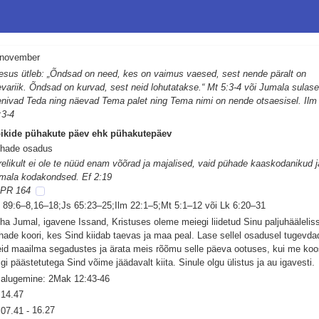
 november
esus ütleb: „Õndsad on need, kes on vaimus vaesed, sest nende päralt on
evariik. Õndsad on kurvad, sest neid lohutatakse.“ Mt 5:3-4 või Jumala sulas
enivad Teda ning näevad Tema palet ning Tema nimi on nende otsaesisel. Ilm
:3-4
ikide pühakute päev ehk pühakutepäev
hade osadus
relikult ei ole te nüüd enam võõrad ja majalised, vaid pühade kaaskodanikud j
mala kodakondsed. Ef 2:19
PR 164
 89:6–8,16–18;Js 65:23–25;Ilm 22:1–5;Mt 5:1–12 või Lk 6:20–31
ha Jumal, igavene Issand, Kristuses oleme meiegi liidetud Sinu paljuhäälelis
hade koori, kes Sind kiidab taevas ja maa peal. Lase sellel osadusel tugevda
id maailma segadustes ja ärata meis rõõmu selle päeva ootuses, kui me koo
igi päästetutega Sind võime jäädavalt kiita. Sinule olgu ülistus ja au igavesti.
salugemine: 2Mak 12:43-46
14.47
07.41
-
16.27