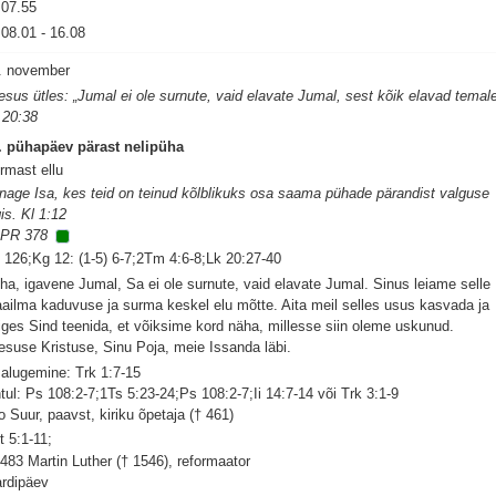
07.55
08.01
-
16.08
. november
esus ütles: „Jumal ei ole surnute, vaid elavate Jumal, sest kõik elavad temale
 20:38
. pühapäev pärast nelipüha
rmast ellu
nage Isa, kes teid on teinud kõlblikuks osa saama pühade pärandist valguse
gis. Kl 1:12
PR 378
 126;Kg 12: (1-5) 6-7;2Tm 4:6-8;Lk 20:27-40
ha, igavene Jumal, Sa ei ole surnute, vaid elavate Jumal. Sinus leiame selle
ailma kaduvuse ja surma keskel elu mõtte. Aita meil selles usus kasvada ja
iges Sind teenida, et võiksime kord näha, millesse siin oleme uskunud.
esuse Kristuse, Sinu Poja, meie Issanda läbi.
salugemine: Trk 1:7-15
tul: Ps 108:2-7;1Ts 5:23-24;Ps 108:2-7;Ii 14:7-14 või Trk 3:1-9
o Suur, paavst, kiriku õpetaja († 461)
t 5:1-11;
1483 Martin Luther († 1546), reformaator
rdipäev