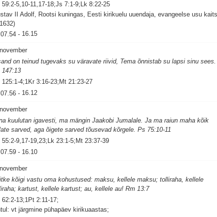
 59:2-5,10-11,17-18;Js 7:1-9;Lk 8:22-25
stav II Adolf, Rootsi kuningas, Eesti kirikuelu uuendaja, evangeelse usu kaits
 1632)
07.54
-
16.15
 november
sand on teinud tugevaks su väravate riivid, Tema õnnistab su lapsi sinu sees.
 147:13
 125:1-4;1Kr 3:16-23;Mt 21:23-27
07.56
-
16.12
 november
na kuulutan igavesti, ma mängin Jaakobi Jumalale. Ja ma raiun maha kõik
late sarved, aga õigete sarved tõusevad kõrgele. Ps 75:10-11
 55:2-9,17-19,23;Lk 23:1-5;Mt 23:37-39
07.59
-
16.10
 november
itke kõigi vastu oma kohustused: maksu, kellele maksu; tolliraha, kellele
lliraha; kartust, kellele kartust; au, kellele au! Rm 13:7
 62:2-13;1Pt 2:11-17;
tul: vt järgmine pühapäev kirikuaastas;