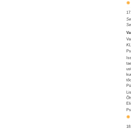
17
Se
Se
Va
Va
KL
Ps
Is
ta
us
ku
tõ
Pü
Li
Õh
El
Ps
18