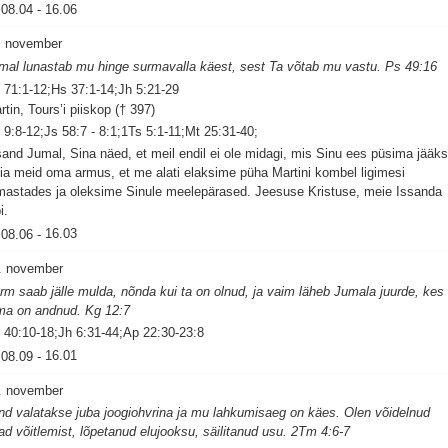
08.04
-
16.06
. november
mal lunastab mu hinge surmavalla käest, sest Ta võtab mu vastu. Ps 49:16
 71:1-12;Hs 37:1-14;Jh 5:21-29
rtin, Tours’i piiskop († 397)
 9:8-12;Js 58:7 - 8:1;1Ts 5:1-11;Mt 25:31-40;
sand Jumal, Sina näed, et meil endil ei ole midagi, mis Sinu ees püsima jääks
ia meid oma armus, et me alati elaksime püha Martini kombel ligimesi
mastades ja oleksime Sinule meelepärased. Jeesuse Kristuse, meie Issanda
i.
08.06
-
16.03
. november
rm saab jälle mulda, nõnda kui ta on olnud, ja vaim läheb Jumala juurde, kes
ma on andnud. Kg 12:7
 40:10-18;Jh 6:31-44;Ap 22:30-23:8
08.09
-
16.01
. november
nd valatakse juba joogiohvrina ja mu lahkumisaeg on käes. Olen võidelnud
ad võitlemist, lõpetanud elujooksu, säilitanud usu. 2Tm 4:6-7