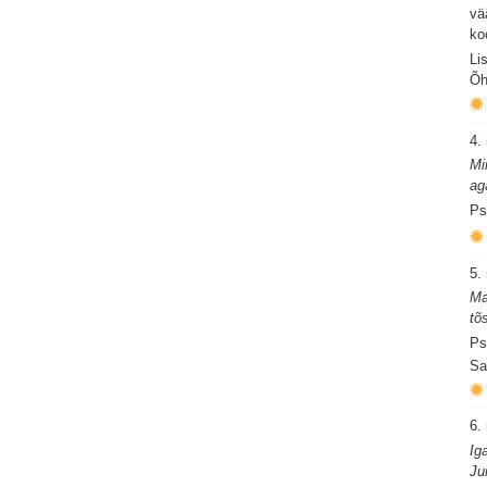
vä
ko
Li
Õh
4.
Mi
ag
Ps
5.
Ma
tõ
Ps
Sa
6.
Ig
Ju