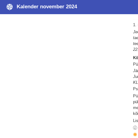
Kalender november 2024
1.
Je
ta
te
22
Kõ
Pü
Jä
Ju
KL
Ps
Pü
pü
me
kõ
Li