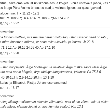
ärtusi, täita oma kohust ühiskonna ees ja kõiges Sinule ustavaks jääda, kes
os Isaga Püha Vaimu ühtsuses elad ja valitsed igavesest ajast igavesti.
salugemine: Trk 11:22 - 12:2
tul: Ps 108:2-7;Tn 4:1-14;Ps 108:2-7;Mk 6:45-52
07.46
-
16.22
 november
na tunnen mõtteid, mis ma teie pärast mõlgutan, ütleb Issand: need on rahu,
a mitte õnnetuse mõtted, et anda teile tulevikku ja lootust. Jr 29:11
 71:1-12;Ap 16:16-24,35-40;Ap 17:1-10
07.49
-
16.20
 november
 ütlen hooplejaile: Ärge hoobelge! Ja õelatele: Ärge tõstke sarve üles! Ärge
stke oma sarve kõrgele, ärge rääkige kangekaelselt, jultunult! Ps 75:5-6
 40:10-18;Ha 2:9-14,18-20;Ilm 13:1-10
karias ja Eliisabet, Ristija Johannese vanemad
07.51
-
16.17
 november
a hing alistugu valitsemas olevaile võimudele, sest ei ole võimu, mis ei oleks
mala käest, olemasolevad on aga Jumala seatud. Rm 13:1