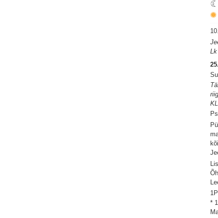
10
Je
Lk
25
Su
Tä
rii
KL
Ps
Pü
ma
kõ
Je
Li
Õh
Le
1P
* 
Ma