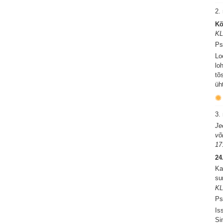
2.
Kõ
KL
Ps
Lo
lo
tõ
üh
3.
Je
võ
17
24
Ka
su
KL
Ps
Is
Si