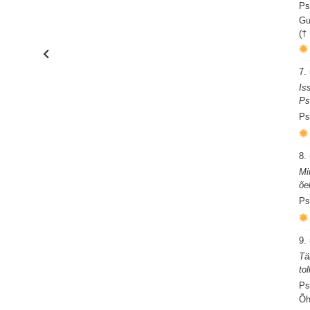
Ps
Gu
(†
7.
Is
Ps
Ps
8.
Mi
õe
Ps
9.
Tä
to
Ps
Õh