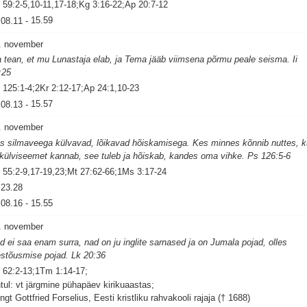
 59:2-5,10-11,17-18;Kg 3:16-22;Ap 20:7-12
08.11
-
15.59
. november
 tean, et mu Lunastaja elab, ja Tema jääb viimsena põrmu peale seisma. Ii
:25
 125:1-4;2Kr 2:12-17;Ap 24:1,10-23
08.13
-
15.57
. november
s silmaveega külvavad, lõikavad hõiskamisega. Kes minnes kõnnib nuttes, k
 külviseemet kannab, see tuleb ja hõiskab, kandes oma vihke. Ps 126:5-6
 55:2-9,17-19,23;Mt 27:62-66;1Ms 3:17-24
23.28
08.16
-
15.55
. november
d ei saa enam surra, nad on ju inglite sarnased ja on Jumala pojad, olles
estõusmise pojad. Lk 20:36
 62:2-13;1Tm 1:14-17;
tul: vt järgmine pühapäev kirikuaastas;
ngt Gottfried Forselius, Eesti kristliku rahvakooli rajaja († 1688)