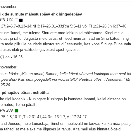
 november
ikide surnute mälestuspäev ehk hingedepäev
PR 174
 27:2–5,7–8,13–14;Nl 3:17–26,31–33;Rm 5:5–11 või Fl 1:21–26;Jh 6:37–40
otuse Jumal, me tuleme Sinu ette oma lahkunuid mälestama. Kingi meile
hutust ja rahu. Julgusta meid usus, et need meie armsad on Sinu kätes, ning
sta meie pilk üle haudade ülestõusnud Jeesusele, kes koos Sinuga Püha Vai
tsuses elab ja valitseb igavesest ajast igavesti.
07.44
-
16.25
 november
esus küsis: „Mis sa arvad, Siimon, kelle käest võtavad kuningad maa peal tol
i pearaha? Kas oma poegadelt või võõrastelt?“ Peetrus ütles: „Võõrastelt.“ Mt
:25-26
. pühapäev pärast nelipüha
he riigi kodanik - Kuningate Kuningas ja isandate Issand, kellel ainsana on
rematus, Tema päralt
PR 289
 75:2-8,10-11;Tn 2:31-41,44;Rm 13:1-7;Mt 17:24-27
sand Jeesus, meie Lunastaja, Sinul on meelevald nii taevas kui ka maa peal j
na tahad, et me elaksime õiguses ja rahus. Aita meil elus hinnata õigeid