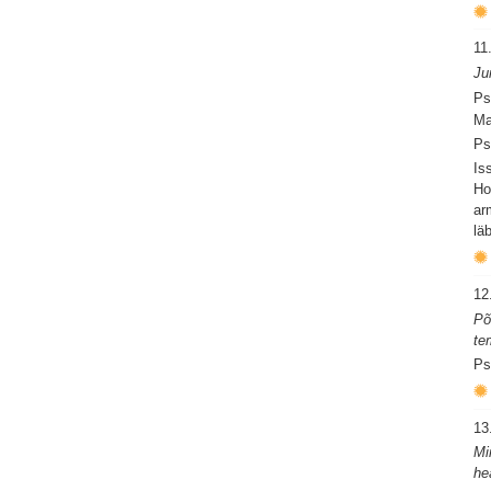
11
Ju
Ps
Ma
Ps
Is
Ho
ar
läb
12
Põ
te
Ps
13
Mi
he