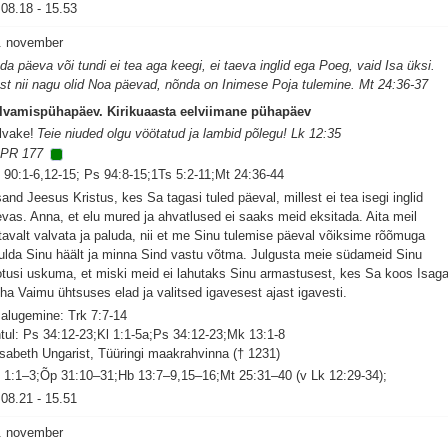
08.18
-
15.53
. november
da päeva või tundi ei tea aga keegi, ei taeva inglid ega Poeg, vaid Isa üksi.
st nii nagu olid Noa päevad, nõnda on Inimese Poja tulemine. Mt 24:36-37
lvamispühapäev. Kirikuaasta eelviimane pühapäev
lvake!
Teie niuded olgu vöötatud ja lambid põlegu! Lk 12:35
PR 177
 90:1-6,12-15; Ps 94:8-15;1Ts 5:2-11;Mt 24:36-44
sand Jeesus Kristus, kes Sa tagasi tuled päeval, millest ei tea isegi inglid
evas. Anna, et elu mured ja ahvatlused ei saaks meid eksitada. Aita meil
tavalt valvata ja paluda, nii et me Sinu tulemise päeval võiksime rõõmuga
ulda Sinu häält ja minna Sind vastu võtma. Julgusta meie südameid Sinu
otusi uskuma, et miski meid ei lahutaks Sinu armastusest, kes Sa koos Isag
ha Vaimu ühtsuses elad ja valitsed igavesest ajast igavesti.
salugemine: Trk 7:7-14
tul: Ps 34:12-23;Kl 1:1-5a;Ps 34:12-23;Mk 13:1-8
isabeth Ungarist, Tüüringi maakrahvinna († 1231)
 1:1–3;Õp 31:10–31;Hb 13:7–9,15–16;Mt 25:31–40 (v Lk 12:29-34);
08.21
-
15.51
. november