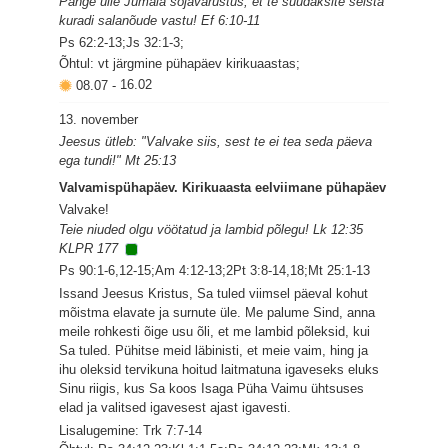
Pange ülle Jumala sõjavarustus, et te suudaksite seista
kuradi salanõude vastu! Ef 6:10-11
Ps 62:2-13;Js 32:1-3;
Õhtul: vt järgmine pühapäev kirikuaastas;
08.07
-
16.02
13. november
Jeesus ütleb: "Valvake siis, sest te ei tea seda päeva
ega tundi!" Mt 25:13
Valvamispühapäev. Kirikuaasta eelviimane pühapäev
Valvake!
Teie niuded olgu vöötatud ja lambid põlegu! Lk 12:35
KLPR 177
Ps 90:1-6,12-15;Am 4:12-13;2Pt 3:8-14,18;Mt 25:1-13
Issand Jeesus Kristus, Sa tuled viimsel päeval kohut
mõistma elavate ja surnute üle. Me palume Sind, anna
meile rohkesti õige usu õli, et me lambid põleksid, kui
Sa tuled. Pühitse meid läbinisti, et meie vaim, hing ja
ihu oleksid tervikuna hoitud laitmatuna igaveseks eluks
Sinu riigis, kus Sa koos Isaga Püha Vaimu ühtsuses
elad ja valitsed igavesest ajast igavesti.
Lisalugemine: Trk 7:7-14