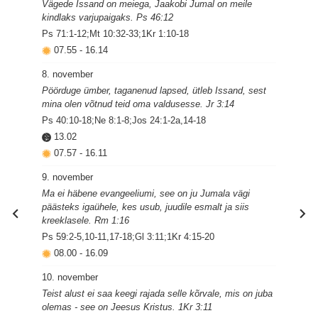
Vägede Issand on meiega, Jaakobi Jumal on meile
kindlaks varjupaigaks. Ps 46:12
Ps 71:1-12;Mt 10:32-33;1Kr 1:10-18
07.55
-
16.14
8. november
Pöörduge ümber, taganenud lapsed, ütleb Issand, sest
mina olen võtnud teid oma valdusesse. Jr 3:14
Ps 40:10-18;Ne 8:1-8;Jos 24:1-2a,14-18
13.02
07.57
-
16.11
9. november
Ma ei häbene evangeeliumi, see on ju Jumala vägi
päästeks igaühele, kes usub, juudile esmalt ja siis
kreeklasele. Rm 1:16
Ps 59:2-5,10-11,17-18;Gl 3:11;1Kr 4:15-20
08.00
-
16.09
10. november
Teist alust ei saa keegi rajada selle kõrvale, mis on juba
olemas - see on Jeesus Kristus. 1Kr 3:11