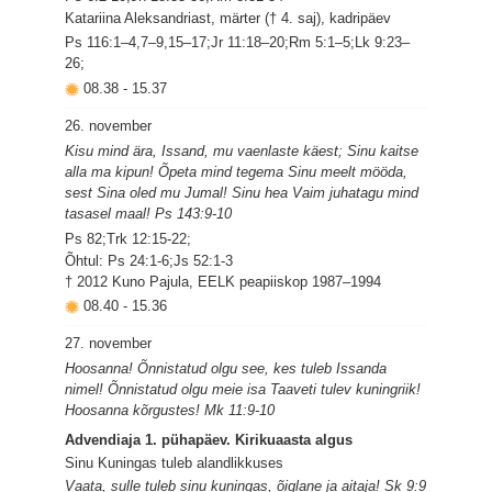
Katariina Aleksandriast, märter († 4. saj), kadripäev
Ps 116:1–4,7–9,15–17;Jr 11:18–20;Rm 5:1–5;Lk 9:23–
26;
08.38
-
15.37
26. november
Kisu mind ära, Issand, mu vaenlaste käest; Sinu kaitse
alla ma kipun! Õpeta mind tegema Sinu meelt mööda,
sest Sina oled mu Jumal! Sinu hea Vaim juhatagu mind
tasasel maal! Ps 143:9-10
Ps 82;Trk 12:15-22;
Õhtul: Ps 24:1-6;Js 52:1-3
† 2012 Kuno Pajula, EELK peapiiskop 1987–1994
08.40
-
15.36
27. november
Hoosanna! Õnnistatud olgu see, kes tuleb Issanda
nimel! Õnnistatud olgu meie isa Taaveti tulev kuningriik!
Hoosanna kõrgustes! Mk 11:9-10
Advendiaja 1. pühapäev. Kirikuaasta algus
Sinu Kuningas tuleb alandlikkuses
Vaata, sulle tuleb sinu kuningas, õiglane ja aitaja! Sk 9:9