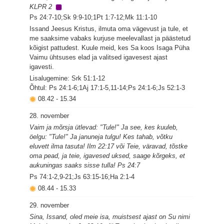
KLPR 2
Ps 24:7-10;Sk 9:9-10;1Pt 1:7-12;Mk 11:1-10
Issand Jeesus Kristus, ilmuta oma vägevust ja tule, et
me saaksime vabaks kurjuse meelevallast ja päästetud
kõigist pattudest. Kuule meid, kes Sa koos Isaga Püha
Vaimu ühtsuses elad ja valitsed igavesest ajast
igavesti.
Lisalugemine: Srk 51:1-12
Õhtul: Ps 24:1-6;1Aj 17:1-5,11-14;Ps 24:1-6;Js 52:1-3
08.42
-
15.34
28. november
Vaim ja mõrsja ütlevad: "Tule!" Ja see, kes kuuleb,
öelgu: "Tule!" Ja januneja tulgu! Kes tahab, võtku
eluvett ilma tasuta! Ilm 22:17 või Teie, väravad, tõstke
oma pead, ja teie, igavesed uksed, saage kõrgeks, et
aukuningas saaks sisse tulla! Ps 24:7
Ps 74:1-2,9-21;Js 63:15-16;Ha 2:1-4
08.44
-
15.33
29. november
Sina, Issand, oled meie isa, muistsest ajast on Su nimi