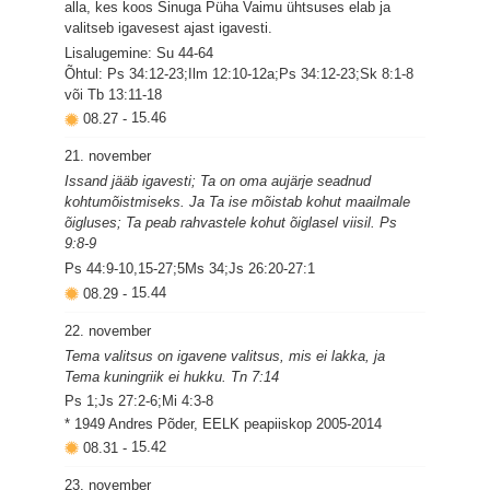
alla, kes koos Sinuga Püha Vaimu ühtsuses elab ja
valitseb igavesest ajast igavesti.
Lisalugemine: Su 44-64
Õhtul: Ps 34:12-23;Ilm 12:10-12a;Ps 34:12-23;Sk 8:1-8
või Tb 13:11-18
08.27
-
15.46
21. november
Issand jääb igavesti; Ta on oma aujärje seadnud
kohtumõistmiseks. Ja Ta ise mõistab kohut maailmale
õigluses; Ta peab rahvastele kohut õiglasel viisil. Ps
9:8-9
Ps 44:9-10,15-27;5Ms 34;Js 26:20-27:1
08.29
-
15.44
22. november
Tema valitsus on igavene valitsus, mis ei lakka, ja
Tema kuningriik ei hukku. Tn 7:14
Ps 1;Js 27:2-6;Mi 4:3-8
* 1949 Andres Põder, EELK peapiiskop 2005-2014
08.31
-
15.42
23. november