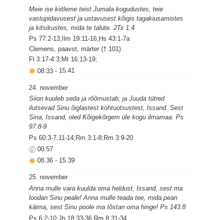
Meie ise kiitleme teist Jumala kogudustes, teie
vastupidavusest ja ustavusest kõigis tagakiusamistes
ja kitsikustes, mida te talute. 2Ts 1:4
Ps 77:2-13;Ilm 19:11-16;Hs 43:1-7a
Clemens, paavst, märter († 101)
Fl 3:17-4:3;Mt 16:13-19;
08.33
-
15.41
24. november
Siion kuuleb seda ja rõõmustab, ja Juuda tütred
ilutsevad Sinu õiglastest kohtuotsustest, Issand. Sest
Sina, Issand, oled Kõigekõrgem üle kogu ilmamaa. Ps
97:8-9
Ps 60:3-7,11-14;Rm 3:1-8;Rm 3:9-20
00.57
08.36
-
15.39
25. november
Anna mulle vara kuulda oma heldust, Issand, sest ma
loodan Sinu peale! Anna mulle teada tee, mida pean
käima, sest Sinu poole ma tõstan oma hinge! Ps 143:8
Ps 6:2-10;Jh 18:33-36;Rm 8:31-34