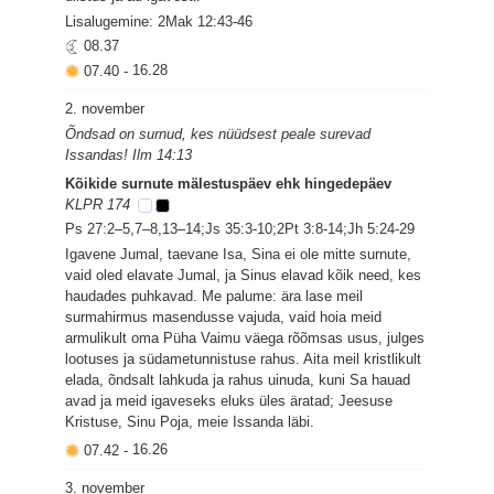
Lisalugemine: 2Mak 12:43-46
08.37
07.40
-
16.28
2. november
Õndsad on surnud, kes nüüdsest peale surevad
Issandas! Ilm 14:13
Kõikide surnute mälestuspäev ehk hingedepäev
KLPR 174
Ps 27:2–5,7–8,13–14;Js 35:3-10;2Pt 3:8-14;Jh 5:24-29
Igavene Jumal, taevane Isa, Sina ei ole mitte surnute,
vaid oled elavate Jumal, ja Sinus elavad kõik need, kes
haudades puhkavad. Me palume: ära lase meil
surmahirmus masendusse vajuda, vaid hoia meid
armulikult oma Püha Vaimu väega rõõmsas usus, julges
lootuses ja südametunnistuse rahus. Aita meil kristlikult
elada, õndsalt lahkuda ja rahus uinuda, kuni Sa hauad
avad ja meid igaveseks eluks üles äratad; Jeesuse
Kristuse, Sinu Poja, meie Issanda läbi.
07.42
-
16.26
3. november