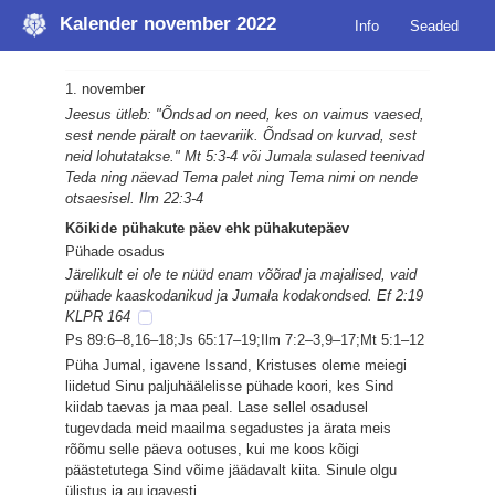
Kalender november 2022
Info
Seaded
1. november
Jeesus ütleb: "Õndsad on need, kes on vaimus vaesed,
sest nende päralt on taevariik. Õndsad on kurvad, sest
neid lohutatakse." Mt 5:3-4 või Jumala sulased teenivad
Teda ning näevad Tema palet ning Tema nimi on nende
otsaesisel. Ilm 22:3-4
Kõikide pühakute päev ehk pühakutepäev
Pühade osadus
Järelikult ei ole te nüüd enam võõrad ja majalised, vaid
pühade kaaskodanikud ja Jumala kodakondsed. Ef 2:19
KLPR 164
Ps 89:6–8,16–18;Js 65:17–19;Ilm 7:2–3,9–17;Mt 5:1–12
Püha Jumal, igavene Issand, Kristuses oleme meiegi
liidetud Sinu paljuhäälelisse pühade koori, kes Sind
kiidab taevas ja maa peal. Lase sellel osadusel
tugevdada meid maailma segadustes ja ärata meis
rõõmu selle päeva ootuses, kui me koos kõigi
päästetutega Sind võime jäädavalt kiita. Sinule olgu
ülistus ja au igavesti.