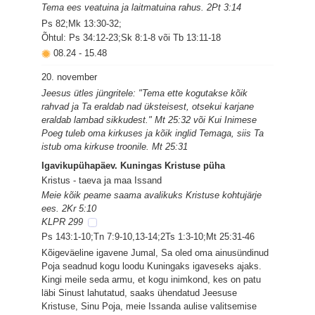
Tema ees veatuina ja laitmatuina rahus. 2Pt 3:14
Ps 82;Mk 13:30-32;
Õhtul: Ps 34:12-23;Sk 8:1-8 või Tb 13:11-18
08.24
-
15.48
20. november
Jeesus ütles jüngritele: "Tema ette kogutakse kõik
rahvad ja Ta eraldab nad üksteisest, otsekui karjane
eraldab lambad sikkudest." Mt 25:32 või Kui Inimese
Poeg tuleb oma kirkuses ja kõik inglid Temaga, siis Ta
istub oma kirkuse troonile. Mt 25:31
Igavikupühapäev. Kuningas Kristuse püha
Kristus - taeva ja maa Issand
Meie kõik peame saama avalikuks Kristuse kohtujärje
ees. 2Kr 5:10
KLPR 299
Ps 143:1-10;Tn 7:9-10,13-14;2Ts 1:3-10;Mt 25:31-46
Kõigeväeline igavene Jumal, Sa oled oma ainusündinud
Poja seadnud kogu loodu Kuningaks igaveseks ajaks.
Kingi meile seda armu, et kogu inimkond, kes on patu
läbi Sinust lahutatud, saaks ühendatud Jeesuse
Kristuse, Sinu Poja, meie Issanda aulise valitsemise