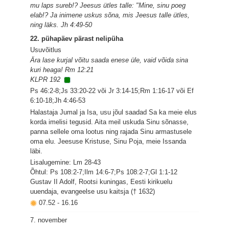
mu laps sureb!? Jeesus ütles talle: "Mine, sinu poeg
elab!? Ja inimene uskus sõna, mis Jeesus talle ütles,
ning läks. Jh 4:49-50
22. pühapäev pärast nelipüha
Usuvõitlus
Ära lase kurjal võitu saada enese üle, vaid võida sina
kuri heaga! Rm 12:21
KLPR 192
Ps 46:2-8;Js 33:20-22 või Jr 3:14-15;Rm 1:16-17 või Ef
6:10-18;Jh 4:46-53
Halastaja Jumal ja Isa, usu jõul saadad Sa ka meie elus
korda imelisi tegusid. Aita meil uskuda Sinu sõnasse,
panna sellele oma lootus ning rajada Sinu armastusele
oma elu. Jeesuse Kristuse, Sinu Poja, meie Issanda
läbi.
Lisalugemine: Lm 28-43
Õhtul: Ps 108:2-7;Ilm 14:6-7;Ps 108:2-7;Gl 1:1-12
Gustav II Adolf, Rootsi kuningas, Eesti kirikuelu
uuendaja, evangeelse usu kaitsja († 1632)
07.52
-
16.16
7. november