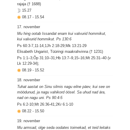
rajaja († 1688)
15.27
08.17
-
15.54
17. november
Mu hing ootab Issandat enam kui valvurid hommikut,
kui valvurid hommikut. Ps 130:6
Ps 60:3-7,11-14;1Jh 2:18-29;Mk 13:21-29
Elisabeth Ungarist, Tüüringi maakrahvinna († 1231)
Ps 1:1–3;Õp 31:10–31;Hb 13:7–9,15–16;Mt 25:31–40 (v
Lk 12:29-34);
08.19
-
15.52
18. november
Tuhat aastat on Sinu silmis nagu eilne päev, kui see on
möödunud, ja nagu vahikord öösel. Sa uhud nad ära,
nad on nagu uni. Ps 90:4-5
Ps 6:2-10;Mt 26:36-41;2Kr 6:1-10
08.22
-
15.50
19. november
Mu armsad, olge seda oodates toimekad, et teid leitaks