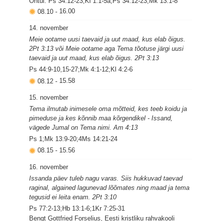
Õhtul: Ps 34:12-23;Kl 1:1-5a;Ps 34:12-23;Mk 13:1-8
08.10
-
16.00
14. november
Meie ootame uusi taevaid ja uut maad, kus elab õigus.
2Pt 3:13 või Meie ootame aga Tema tõotuse järgi uusi
taevaid ja uut maad, kus elab õigus. 2Pt 3:13
Ps 44:9-10,15-27;Mk 4:1-12;Kl 4:2-6
08.12
-
15.58
15. november
Tema ilmutab inimesele oma mõtteid, kes teeb koidu ja
pimeduse ja kes kõnnib maa kõrgendikel - Issand,
vägede Jumal on Tema nimi. Am 4:13
Ps 1;Mk 13:9-20;4Ms 14:21-24
08.15
-
15.56
16. november
Issanda päev tuleb nagu varas. Siis hukkuvad taevad
raginal, algained lagunevad lõõmates ning maad ja tema
tegusid ei leita enam. 2Pt 3:10
Ps 77:2-13;Hb 13:1-6;1Kr 7:25-31
Bengt Gottfried Forselius, Eesti kristliku rahvakooli