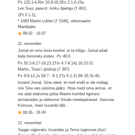
Ps 125:1-4;Rm 10:9-10;2Kn 2:1,6-15a
Leo Suur, paavst, kiriku õpetaja († 461)
1Pt 5:1-11;
* 1483 Martin Luther († 1546), reformaator
Mardipäev
08.02
-
16.07
11. november
Jumal on oma linna keskel, ei ta kõigu; Jumal aitab
teda hommiku koites. Ps 46:6
Ps 55:2-9,17-19,23;1Tm 4:7-9;1Aj 16:23-31
Martin, Tours’i piiskop († 397)
Ps 9:8-12;Js 58:7 - 8:1;1Ts 5:1-11;Mt 25:31-40;
Issand Jumal, Sina näed, et meil endil ei ole midagi,
mis Sinu ees püsima jääks. Hoia meid oma armus, et
me alati elaksime püha Martini kombel ligimesi
armastades ja oleksime Sinule meelepärased. Jeesuse
Kristuse, meie Issanda läbi.
08.05
-
16.04
12. november
Saage vägevaks Issandas ja Tema tugevuse jõus!