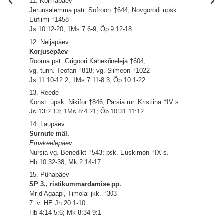
11. Kolmapäev
Jeruusalemma patr. Sofrooni †644; Novgorodi üpsk.
Eufiimi †1458
Js 10:12-20; 1Ms 7:6-9; Õp 9:12-18
12. Neljapäev
Korjusepäev
Rooma pst. Grigoori Kahekõneleja †604;
vg. tunn. Teofan †818; vg. Siimeon †1022
Js 11:10-12:2; 1Ms 7:11-8:3; Õp 10:1-22
13. Reede
Konst. üpsk. Nikifor †846; Pärsia mr. Kristiina †IV s.
Js 13:2-13; 1Ms 8:4-21; Õp 10:31-11:12
14. Laupäev
Surnute mäl.
Emakeelepäev
Nursia vg. Benedikt †543; psk. Euskimon †IX s.
Hb 10:32-38; Mk 2:14-17
15. Pühapäev
SP 3., ristikummardamise pp.
Mr-d Agaapi, Timolai jkk. †303
7. v. HE Jh 20:1-10
Hb 4:14-5:6; Mk 8:34-9:1