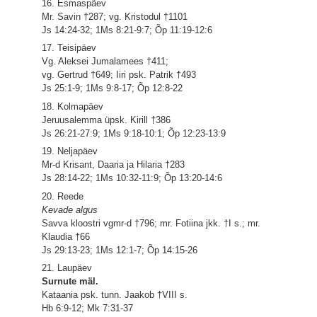
16. Esmaspäev
Mr. Savin †287; vg. Kristodul †1101
Js 14:24-32; 1Ms 8:21-9:7; Õp 11:19-12:6
17. Teisipäev
Vg. Aleksei Jumalamees †411;
vg. Gertrud †649; Iiri psk. Patrik †493
Js 25:1-9; 1Ms 9:8-17; Õp 12:8-22
18. Kolmapäev
Jeruusalemma üpsk. Kirill †386
Js 26:21-27:9; 1Ms 9:18-10:1; Õp 12:23-13:9
19. Neljapäev
Mr-d Krisant, Daaria ja Hilaria †283
Js 28:14-22; 1Ms 10:32-11:9; Õp 13:20-14:6
20. Reede
Kevade algus
Savva kloostri vgmr-d †796; mr. Fotiina jkk. †I s.; mr.
Klaudia †66
Js 29:13-23; 1Ms 12:1-7; Õp 14:15-26
21. Laupäev
Surnute mäl.
Kataania psk. tunn. Jaakob †VIII s.
Hb 6:9-12; Mk 7:31-37