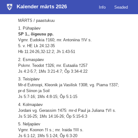
Kalender märts 2026
Info
Seaded
MÄRTS / paastukuu
1. Pühapäev
SP 1., õigeusu pp.
Vgmr. Eudokia †160; mr. Antoniina †IV s.
5. v. HE Lk 24:12-35
Hb 11:24-26,32-12:2; Jh 1:43-51
2. Esmaspäev
Pskmr. Teodot †326; mr. Eutaalia †257
Js 4:2-5:7; 1Ms 3:21-4:7; Õp 3:34-4:22
3. Teisipäev
Mr-d Eutroopi, Kleonik ja Vasilisk †308; vg. Piama †337;
pr-d Siinon ja Soil
Js 5:7-16; 1Ms 4:8-15; Õp 5:1-15
4. Kolmapäev
Jordani vg. Gerassim †475: mr-d Paul ja Juliana †VI s.
Js 5:16-25; 1Ms 14:16-26; Õp 5:15-6:3
5. Neljapäev
Vgmr. Koonon †I s.; mr. Iraida †III s.
Js 6:1-12; 1Ms 5:1-24; Õp 6:3-20