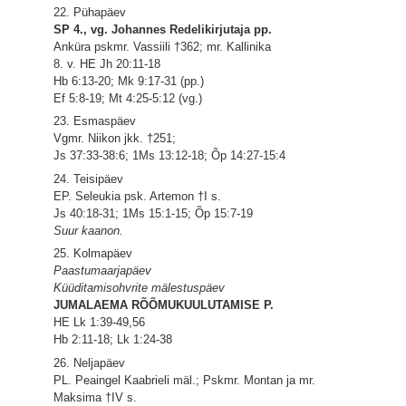
22. Pühapäev
SP 4., vg. Johannes Redelikirjutaja pp.
Anküra pskmr. Vassiili †362; mr. Kallinika
8. v. HE Jh 20:11-18
Hb 6:13-20; Mk 9:17-31 (pp.)
Ef 5:8-19; Mt 4:25-5:12 (vg.)
23. Esmaspäev
Vgmr. Niikon jkk. †251;
Js 37:33-38:6; 1Ms 13:12-18; Õp 14:27-15:4
24. Teisipäev
EP. Seleukia psk. Artemon †I s.
Js 40:18-31; 1Ms 15:1-15; Õp 15:7-19
Suur kaanon.
25. Kolmapäev
Paastumaarjapäev
Küüditamisohvrite mälestuspäev
JUMALAEMA RÕÕMUKUULUTAMISE P.
HE Lk 1:39-49,56
Hb 2:11-18; Lk 1:24-38
26. Neljapäev
PL. Peaingel Kaabrieli mäl.; Pskmr. Montan ja mr.
Maksima †IV s.