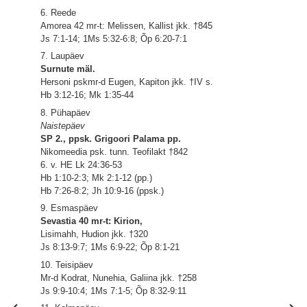
6. Reede
Amorea 42 mr-t: Melissen, Kallist jkk. †845
Js 7:1-14; 1Ms 5:32-6:8; Õp 6:20-7:1
7. Laupäev
Surnute mäl.
Hersoni pskmr-d Eugen, Kapiton jkk. †IV s.
Hb 3:12-16; Mk 1:35-44
8. Pühapäev
Naistepäev
SP 2., ppsk. Grigoori Palama pp.
Nikomeedia psk. tunn. Teofilakt †842
6. v. HE Lk 24:36-53
Hb 1:10-2:3; Mk 2:1-12 (pp.)
Hb 7:26-8:2; Jh 10:9-16 (ppsk.)
9. Esmaspäev
Sevastia 40 mr-t: Kirion,
Lisimahh, Hudion jkk. †320
Js 8:13-9:7; 1Ms 6:9-22; Õp 8:1-21
10. Teisipäev
Mr-d Kodrat, Nunehia, Galiina jkk. †258
Js 9:9-10:4; 1Ms 7:1-5; Õp 8:32-9:11