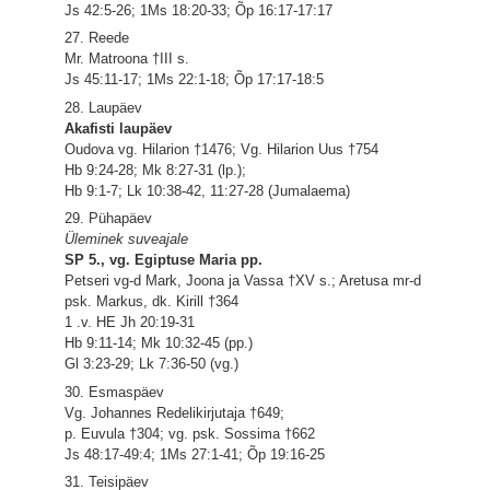
Js 42:5-26; 1Ms 18:20-33; Õp 16:17-17:17
27. Reede
Mr. Matroona †III s.
Js 45:11-17; 1Ms 22:1-18; Õp 17:17-18:5
28. Laupäev
Akafisti laupäev
Oudova vg. Hilarion †1476; Vg. Hilarion Uus †754
Hb 9:24-28; Mk 8:27-31 (lp.);
Hb 9:1-7; Lk 10:38-42, 11:27-28 (Jumalaema)
29. Pühapäev
Üleminek suveajale
SP 5., vg. Egiptuse Maria pp.
Petseri vg-d Mark, Joona ja Vassa †XV s.; Aretusa mr-d
psk. Markus, dk. Kirill †364
1 .v. HE Jh 20:19-31
Hb 9:11-14; Mk 10:32-45 (pp.)
Gl 3:23-29; Lk 7:36-50 (vg.)
30. Esmaspäev
Vg. Johannes Redelikirjutaja †649;
p. Euvula †304; vg. psk. Sossima †662
Js 48:17-49:4; 1Ms 27:1-41; Õp 19:16-25
31. Teisipäev