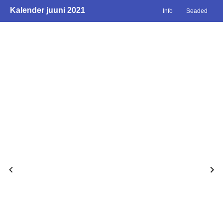
Kalender juuni 2021
Info
Seaded