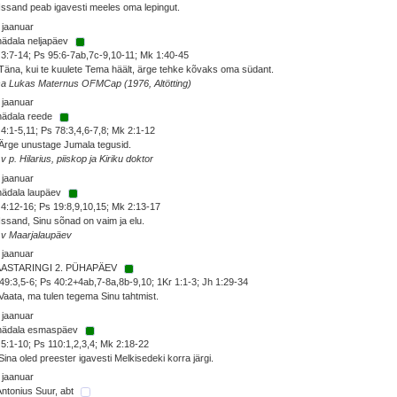
Issand peab igavesti meeles oma lepingut.
 jaanuar
nädala neljapäev
3:7-14; Ps 95:6-7ab,7c-9,10-11; Mk 1:40-45
Täna, kui te kuulete Tema häält, ärge tehke kõvaks oma südant.
sa Lukas Maternus OFMCap (1976, Altötting)
 jaanuar
nädala reede
4:1-5,11; Ps 78:3,4,6-7,8; Mk 2:1-12
Ärge unustage Jumala tegusid.
 v p. Hilarius, piiskop ja Kiriku doktor
 jaanuar
nädala laupäev
4:12-16; Ps 19:8,9,10,15; Mk 2:13-17
Issand, Sinu sõnad on vaim ja elu.
 v Maarjalaupäev
 jaanuar
AASTARINGI 2. PÜHAPÄEV
49:3,5-6; Ps 40:2+4ab,7-8a,8b-9,10; 1Kr 1:1-3; Jh 1:29-34
Vaata, ma tulen tegema Sinu tahtmist.
 jaanuar
 nädala esmaspäev
5:1-10; Ps 110:1,2,3,4; Mk 2:18-22
Sina oled preester igavesti Melkisedeki korra järgi.
 jaanuar
Antonius Suur, abt