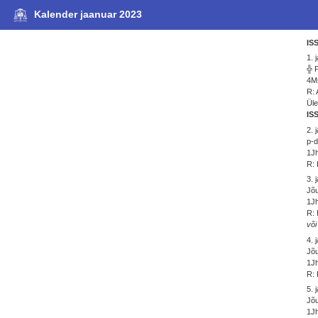
Kalender jaanuar 2023
IS
1. 
╬ 
4Ms
R: 
Ül
IS
2. 
p-d
1Jh
R: 
3. 
Jõu
1Jh
R: 
või
4. 
Jõu
1Jh
R: 
5. 
Jõu
1Jh