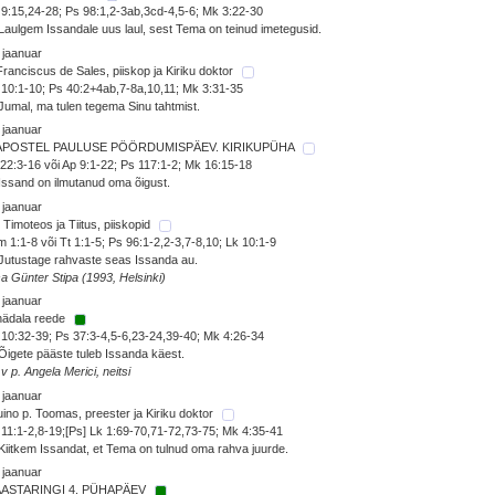
9:15,24-28; Ps 98:1,2-3ab,3cd-4,5-6; Mk 3:22-30
Laulgem Issandale uus laul, sest Tema on teinud imetegusid.
 jaanuar
Franciscus de Sales, piiskop ja Kiriku doktor
10:1-10; Ps 40:2+4ab,7-8a,10,11; Mk 3:31-35
Jumal, ma tulen tegema Sinu tahtmist.
 jaanuar
 APOSTEL PAULUSE PÖÖRDUMISPÄEV. KIRIKUPÜHA
22:3-16 või Ap 9:1-22; Ps 117:1-2; Mk 16:15-18
Issand on ilmutanud oma õigust.
 jaanuar
 Timoteos ja Tiitus, piiskopid
 1:1-8 või Tt 1:1-5; Ps 96:1-2,2-3,7-8,10; Lk 10:1-9
Jutustage rahvaste seas Issanda au.
sa Günter Stipa (1993, Helsinki)
 jaanuar
nädala reede
10:32-39; Ps 37:3-4,5-6,23-24,39-40; Mk 4:26-34
Õigete pääste tuleb Issanda käest.
 v p. Angela Merici, neitsi
 jaanuar
ino p. Toomas, preester ja Kiriku doktor
11:1-2,8-19;[Ps] Lk 1:69-70,71-72,73-75; Mk 4:35-41
Kiitkem Issandat, et Tema on tulnud oma rahva juurde.
 jaanuar
AASTARINGI 4. PÜHAPÄEV