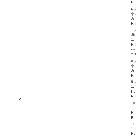
R: 
6. 
╬ 
Js 
R: 
7. 
Jõu
1Jh
R: 
või
† i
8. 
╬ 
Js 
R: 
9. 
1.
Hb 
R: 
10.
1. 
Hb 
R: 
11.
1.
Hb 