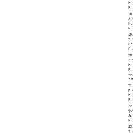
Hb 
R: 
18.
2.
Hb 
R: 
19.
2. 
Hb 
R: 
20.
2. 
Hb 
R: 
või
† i
21.
p. 
Hb 
R: 
22.
╬ 
Js 
R: 
23.
3.