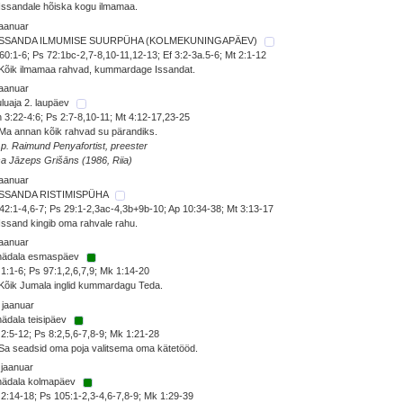
Issandale hõiska kogu ilmamaa.
jaanuar
ISSANDA ILMUMISE SUURPÜHA (KOLMEKUNINGAPÄEV)
60:1-6; Ps 72:1bc-2,7-8,10-11,12-13; Ef 3:2-3a.5-6; Mt 2:1-12
Kõik ilmamaa rahvad, kummardage Issandat.
jaanuar
luaja 2. laupäev
 3:22-4:6; Ps 2:7-8,10-11; Mt 4:12-17,23-25
Ma annan kõik rahvad su pärandiks.
 p. Raimund Penyafortist, preester
sa Jāzeps Grišāns (1986, Riia)
jaanuar
ISSANDA RISTIMISPÜHA
42:1-4,6-7; Ps 29:1-2,3ac-4,3b+9b-10; Ap 10:34-38; Mt 3:13-17
Issand kingib oma rahvale rahu.
jaanuar
 nädala esmaspäev
1:1-6; Ps 97:1,2,6,7,9; Mk 1:14-20
Kõik Jumala inglid kummardagu Teda.
 jaanuar
nädala teisipäev
2:5-12; Ps 8:2,5,6-7,8-9; Mk 1:21-28
Sa seadsid oma poja valitsema oma kätetööd.
 jaanuar
 nädala kolmapäev
2:14-18; Ps 105:1-2,3-4,6-7,8-9; Mk 1:29-39