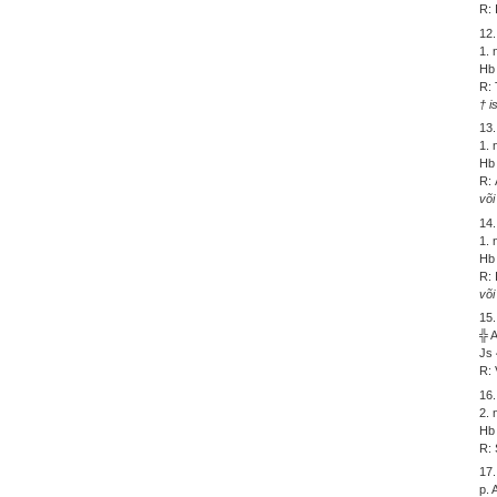
R: 
12.
1. 
Hb 
R: 
† i
13.
1. 
Hb 
R: 
või
14.
1. 
Hb 
R: 
või
15.
╬ 
Js 
R: 
16.
2.
Hb 
R: 
17.
p. 