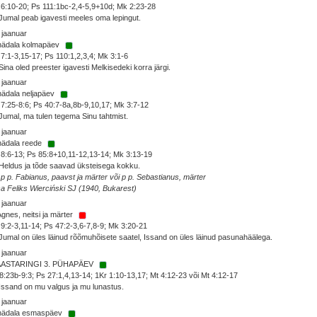
6:10-20; Ps 111:1bc-2,4-5,9+10d; Mk 2:23-28
Jumal peab igavesti meeles oma lepingut.
 jaanuar
 nädala kolmapäev
7:1-3,15-17; Ps 110:1,2,3,4; Mk 3:1-6
Sina oled preester igavesti Melkisedeki korra järgi.
 jaanuar
nädala neljapäev
7:25-8:6; Ps 40:7-8a,8b-9,10,17; Mk 3:7-12
Jumal, ma tulen tegema Sinu tahtmist.
 jaanuar
nädala reede
8:6-13; Ps 85:8+10,11-12,13-14; Mk 3:13-19
Heldus ja tõde saavad üksteisega kokku.
 p p. Fabianus, paavst ja märter või p p. Sebastianus, märter
sa Feliks Wierciński SJ (1940, Bukarest)
 jaanuar
Agnes, neitsi ja märter
9:2-3,11-14; Ps 47:2-3,6-7,8-9; Mk 3:20-21
Jumal on üles läinud rõõmuhõisete saatel, Issand on üles läinud pasunahäälega.
 jaanuar
AASTARINGI 3. PÜHAPÄEV
8:23b-9:3; Ps 27:1,4,13-14; 1Kr 1:10-13,17; Mt 4:12-23 või Mt 4:12-17
Issand on mu valgus ja mu lunastus.
 jaanuar
 nädala esmaspäev