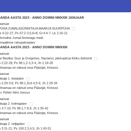
SANDA AASTA 2023 - ANNO DOMINI MMXXIII JANUAAR
jaanuar
PÜHA JUMALASÜNNITAJA MAARJA SUURPÜHA
 6:22-27; Ps 67:2-3,5,6+8; Gl 4:4-7; Lk 2:16-21
Armuline Jumal õnnistagu meid.
emaailmne rahupalvepäev
SANDA AASTA 2023 - ANNO DOMINI MMXXIII
jaanuar
e Basilius Suur ja Gregorius, Nazianzi, piiskopid ja Kiriku doktorid
 2:22-28; Ps 98:1,2-3,3-4; Jh 1:19-28
Ilmamaa on näinud oma Päästjat, Kristust.
jaanuar
luaja 1. teisipäev
 2:29-3:6; Ps 98:1,3cd-4,5-6; Jh 1:29-34
Ilmamaa on näinud oma Päästjat, Kristust.
 v Pühim Nimi Jeesus
jaanuar
luaja 2. kolmapäev
 3:7-10; Ps 98:1,7-8,9; Jh 1:35-42
Ilmamaa on näinud oma Päästjat, Kristust.
jaanuar
luaja 2. neljapäev
 3:11-21; Ps 100:2,3,4,5; Jh 1:43-51