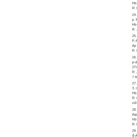
Hb 
R: 
24.
p. 
Hb 
R: 
25.
P.
Ap 
R: 
26.
p-d
2Tm
R: 
† i
27.
3. 
Hb 
R: 
või
28.
Aqu
Hb 
R: 
29.
╬ 