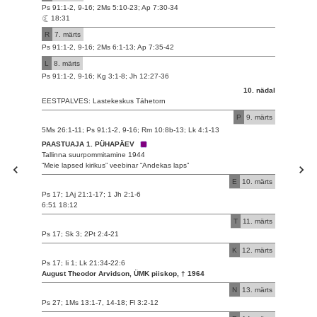
Ps 91:1-2, 9-16; 2Ms 5:10-23; Ap 7:30-34
18:31
R
7. märts
Ps 91:1-2, 9-16; 2Ms 6:1-13; Ap 7:35-42
L
8. märts
Ps 91:1-2, 9-16; Kg 3:1-8; Jh 12:27-36
10. nädal
EESTPALVES: Lastekeskus Tähetorn
P
9. märts
5Ms 26:1-11; Ps 91:1-2, 9-16; Rm 10:8b-13; Lk 4:1-13
PAASTUAJA 1. PÜHAPÄEV
Tallinna suurpommitamine 1944
“Meie lapsed kirikus” veebinar “Andekas laps”
E
10. märts
Ps 17; 1Aj 21:1-17; 1 Jh 2:1-6
6:51 18:12
T
11. märts
Ps 17; Sk 3; 2Pt 2:4-21
K
12. märts
Ps 17; Ii 1; Lk 21:34-22:6
August Theodor Arvidson, ÜMK piiskop, † 1964
N
13. märts
Ps 27; 1Ms 13:1-7, 14-18; Fl 3:2-12