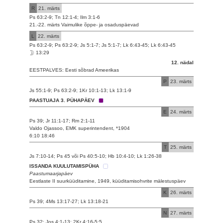
R
21. märts
Ps 63:2-9; Tn 12:1-4; Ilm 3:1-6
21.-22. märts Vaimulike õppe- ja osaduspäevad
L
22. märts
Ps 63:2-9; Ps 63:2-9; Js 5:1-7; Js 5:1-7; Lk 6:43-45; Lk 6:43-45
13:29
12. nädal
EESTPALVES: Eesti sõbrad Ameerikas
P
23. märts
Js 55:1-9; Ps 63:2-9; 1Kr 10:1-13; Lk 13:1-9
PAASTUAJA 3. PÜHAPÄEV
E
24. märts
Ps 39; Jr 11:1-17; Rm 2:1-11
Valdo Ojassoo, EMK superintendent, *1904
6:10 18:46
T
25. märts
Js 7:10-14; Ps 45 või Ps 40:5-10; Hb 10:4-10; Lk 1:26-38
ISSANDA KUULUTAMISPÜHA
Paastumaarjapäev
Eestlaste II suurküüditamine, 1949, küüditamisohvrite mälestuspäev
K
26. märts
Ps 39; 4Ms 13:17-27; Lk 13:18-21
N
27. märts
Ps 32; Jos 4:1-13; 2Kr 4:16-5:5