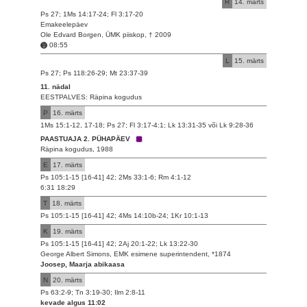
R
14. märts
Ps 27; 1Ms 14:17-24; Fl 3:17-20
Emakeelepäev
Ole Edvard Borgen, ÜMK piiskop, † 2009
08:55
L
15. märts
Ps 27; Ps 118:26-29; Mt 23:37-39
11. nädal
EESTPALVES: Räpina kogudus
P
16. märts
1Ms 15:1-12, 17-18; Ps 27; Fl 3:17-4:1; Lk 13:31-35 või Lk 9:28-36
PAASTUAJA 2. PÜHAPÄEV
Räpina kogudus, 1988
E
17. märts
Ps 105:1-15 [16-41] 42; 2Ms 33:1-6; Rm 4:1-12
6:31 18:29
T
18. märts
Ps 105:1-15 [16-41] 42; 4Ms 14:10b-24; 1Kr 10:1-13
K
19. märts
Ps 105:1-15 [16-41] 42; 2Aj 20:1-22; Lk 13:22-30
George Albert Simons, EMK esimene superintendent, *1874
Joosep, Maarja abikaasa
N
20. märts
Ps 63:2-9; Tn 3:19-30; Ilm 2:8-11
kevade algus 11:02