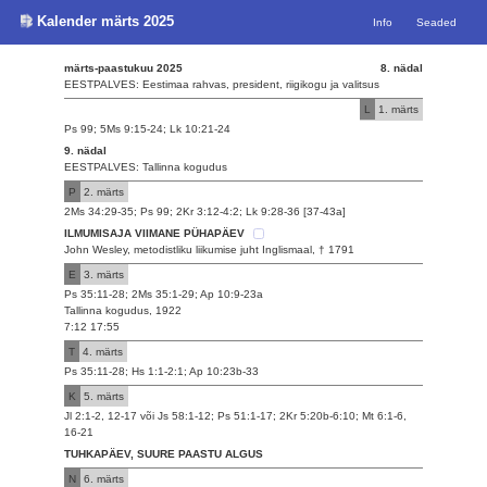
Kalender märts 2025
Info
Seaded
märts-paastukuu 2025
8. nädal
EESTPALVES: Eestimaa rahvas, president, riigikogu ja valitsus
L
1. märts
Ps 99; 5Ms 9:15-24; Lk 10:21-24
9. nädal
EESTPALVES: Tallinna kogudus
P
2. märts
2Ms 34:29-35; Ps 99; 2Kr 3:12-4:2; Lk 9:28-36 [37-43a]
ILMUMISAJA VIIMANE PÜHAPÄEV
John Wesley, metodistliku liikumise juht Inglismaal, † 1791
E
3. märts
Ps 35:11-28; 2Ms 35:1-29; Ap 10:9-23a
Tallinna kogudus, 1922
7:12 17:55
T
4. märts
Ps 35:11-28; Hs 1:1-2:1; Ap 10:23b-33
K
5. märts
Jl 2:1-2, 12-17 või Js 58:1-12; Ps 51:1-17; 2Kr 5:20b-6:10; Mt 6:1-6,
16-21
TUHKAPÄEV, SUURE PAASTU ALGUS
N
6. märts