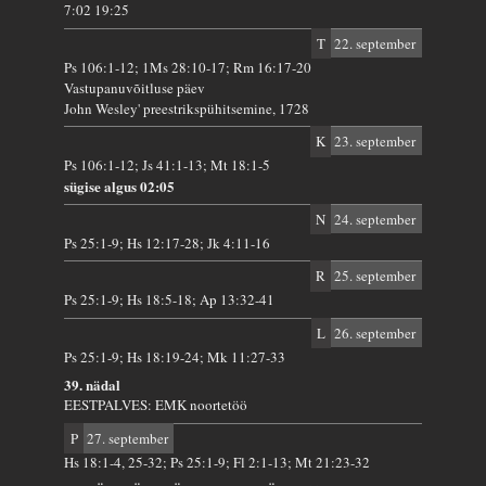
7:02 19:25
T
22. september
Ps 106:1-12; 1Ms 28:10-17; Rm 16:17-20
Vastupanuvõitluse päev
John Wesley' preestrikspühitsemine, 1728
K
23. september
Ps 106:1-12; Js 41:1-13; Mt 18:1-5
sügise algus 02:05
N
24. september
Ps 25:1-9; Hs 12:17-28; Jk 4:11-16
R
25. september
Ps 25:1-9; Hs 18:5-18; Ap 13:32-41
L
26. september
Ps 25:1-9; Hs 18:19-24; Mk 11:27-33
39. nädal
EESTPALVES: EMK noortetöö
P
27. september
Hs 18:1-4, 25-32; Ps 25:1-9; Fl 2:1-13; Mt 21:23-32