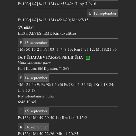
Ps 103:[1-7] 8-13; 1Ms 41:53-42:17; Ap 7:9-16
L
12. september
Ps 103:[1-7] 8-13; 1Ms 45:1-20; Mt 6:7-15
37. nädal
EESTPALVES: EMK Kirikuvalitsus
P
13. september
1Ms 50:15-21; Ps 103:[1-7] 8-13; Rm 14:1-12; Mt 18:21-35
16. PÜHAPÄEV PÄRAST NELIPÜHA
Vanavanemate päev
Karl Kuum, EMK pastor, *1867
E
14. september
4Ms 21:4b-9; Ps 98:1-5 või Ps 78:1-2, 34-38; 1Kr 1:18-24;
Jh 3:13-17
Ristiülendamise püha
6:46 19:45
T
15. september
Ps 133; 1Ms 49:29-50:14; Rm 14:13-15:2
K
16. september
Ps 133; 1Ms 50:22-26; Mk 11:20-25