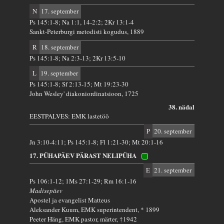
N
17. september
Ps 145:1-8; Na 1:1, 14-2:2; 2Kr 13:1-4
Sankt-Peterburgi metodisti kogudus, 1889
R
18. september
Ps 145:1-8; Na 2:3-13; 2Kr 13:5-10
L
19. september
Ps 145:1-8; Sf 2:13-15; Mt 19:23-30
John Wesley' diakoniordinatsioon, 1725
38. nädal
EESTPALVES: EMK lastetöö
P
20. september
Jn 3:10-4:11; Ps 145:1-8; Fl 1:21-30; Mt 20:1-16
17. PÜHAPÄEV PÄRAST NELIPÜHA
E
21. september
Ps 106:1-12; 1Ms 27:1-29; Rm 16:1-16
Madisepäev
Apostel ja evangelist Matteus
Aleksander Kuum, EMK superintendent, * 1899
Peeter Häng, EMK pastor, märter, †1942