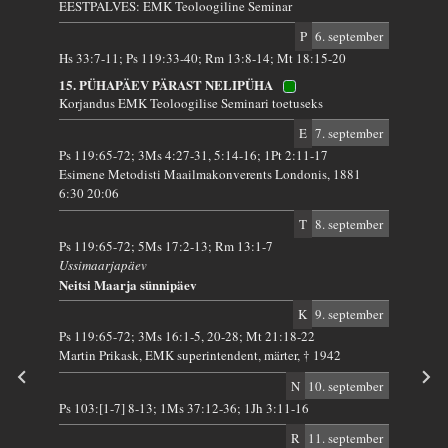
EESTPALVES: EMK Teoloogiline Seminar
P
6. september
Hs 33:7-11; Ps 119:33-40; Rm 13:8-14; Mt 18:15-20
15. PÜHAPÄEV PÄRAST NELIPÜHA
Korjandus EMK Teoloogilise Seminari toetuseks
E
7. september
Ps 119:65-72; 3Ms 4:27-31, 5:14-16; 1Pt 2:11-17
Esimene Metodisti Maailmakonverents Londonis, 1881
6:30 20:06
T
8. september
Ps 119:65-72; 5Ms 17:2-13; Rm 13:1-7
Ussimaarjapäev
Neitsi Maarja sünnipäev
K
9. september
Ps 119:65-72; 3Ms 16:1-5, 20-28; Mt 21:18-22
Martin Prikask, EMK superintendent, märter, † 1942
N
10. september
Ps 103:[1-7] 8-13; 1Ms 37:12-36; 1Jh 3:11-16
R
11. september