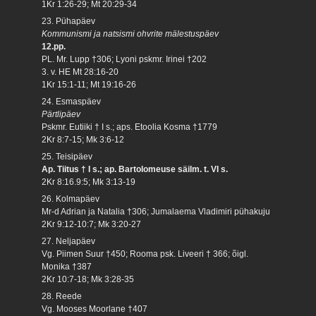
1Kr 1:26-29; Mt 20:29-34
23. Pühapäev
Kommunismi ja natsismi ohvrite mälestuspäev
12.pp.
PL. Mr. Lupp †306; Lyoni pskmr. Irinei †202
3. v. HE Mt 28:16-20
1Kr 15:1-11; Mt 19:16-26
24. Esmaspäev
Pärtlipäev
Pskmr. Eutiiki † I s.; aps. Etoolia Kosma †1779
2Kr 8:7-15; Mk 3:6-12
25. Teisipäev
Ap. Tiitus † I s.; ap. Bartolomeuse säilm. t. VI s.
2Kr 8:16.9:5; Mk 3:13-19
26. Kolmapäev
Mr-d Adrian ja Natalia †306; Jumalaema Vladimiri pühakuju
2Kr 9:12-10:7; Mk 3:20-27
27. Neljapäev
Vg. Piimen Suur †450; Rooma psk. Liveeri † 366; õigl.
Monika †387
2Kr 10:7-18; Mk 3:28-35
28. Reede
Vg. Mooses Moorlane †407