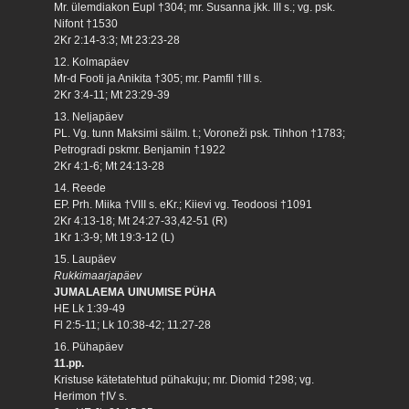
Mr. ülemdiakon Eupl †304; mr. Susanna jkk. III s.; vg. psk.
Nifont †1530
2Kr 2:14-3:3; Mt 23:23-28
12. Kolmapäev
Mr-d Footi ja Anikita †305; mr. Pamfil †III s.
2Kr 3:4-11; Mt 23:29-39
13. Neljapäev
PL. Vg. tunn Maksimi säilm. t.; Voroneži psk. Tihhon †1783;
Petrogradi pskmr. Benjamin †1922
2Kr 4:1-6; Mt 24:13-28
14. Reede
EP. Prh. Miika †VIII s. eKr.; Kiievi vg. Teodoosi †1091
2Kr 4:13-18; Mt 24:27-33,42-51 (R)
1Kr 1:3-9; Mt 19:3-12 (L)
15. Laupäev
Rukkimaarjapäev
JUMALAEMA UINUMISE PÜHA
HE Lk 1:39-49
Fl 2:5-11; Lk 10:38-42; 11:27-28
16. Pühapäev
11.pp.
Kristuse kätetatehtud pühakuju; mr. Diomid †298; vg.
Herimon †IV s.