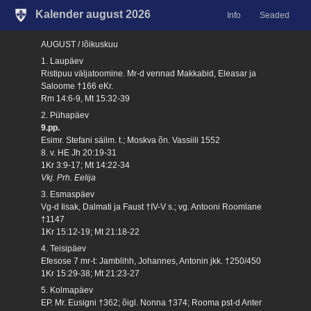
Kalender august 2026
Info
Seaded
AUGUST / lõikuskuu
1. Laupäev
Ristipuu väljatoomine. Mr-d vennad Makkabid, Eleasar ja
Saloome †166 eKr.
Rm 14:6-9, Mt 15:32-39
2. Pühapäev
9.pp.
Esimr. Stefani säilm. t.; Moskva õn. Vassiili 1552
8. v. HE Jh 20:19-31
1Kr 3:9-17; Mt 14:22-34
Vkj. Prh. Eelija
3. Esmaspäev
Vg-d Iisak, Dalmati ja Faust †IV-V s.; vg. Antooni Roomlane
†1147
1Kr 15:12-19; Mt 21:18-22
4. Teisipäev
Efesose 7 mr-t: Jamblihh, Johannes, Antonin jkk. †250/450
1Kr 15:29-38; Mt 21:23-27
5. Kolmapäev
EP. Mr. Eusigni †362; õigl. Nonna †374; Rooma pst-d Anter