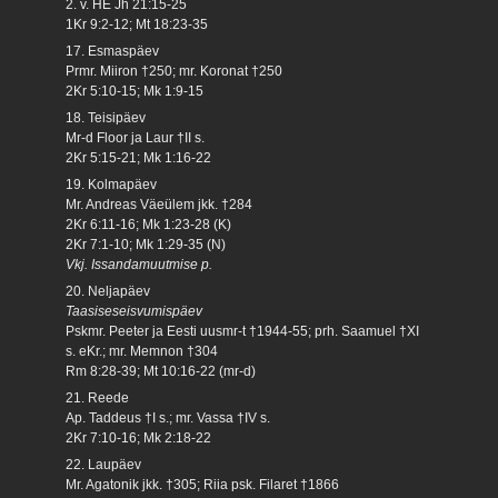
2. v. HE Jh 21:15-25
1Kr 9:2-12; Mt 18:23-35
17. Esmaspäev
Prmr. Miiron †250; mr. Koronat †250
2Kr 5:10-15; Mk 1:9-15
18. Teisipäev
Mr-d Floor ja Laur †II s.
2Kr 5:15-21; Mk 1:16-22
19. Kolmapäev
Mr. Andreas Väeülem jkk. †284
2Kr 6:11-16; Mk 1:23-28 (K)
2Kr 7:1-10; Mk 1:29-35 (N)
Vkj. Issandamuutmise p.
20. Neljapäev
Taasiseseisvumispäev
Pskmr. Peeter ja Eesti uusmr-t †1944-55; prh. Saamuel †XI
s. eKr.; mr. Memnon †304
Rm 8:28-39; Mt 10:16-22 (mr-d)
21. Reede
Ap. Taddeus †I s.; mr. Vassa †IV s.
2Kr 7:10-16; Mk 2:18-22
22. Laupäev
Mr. Agatonik jkk. †305; Riia psk. Filaret †1866