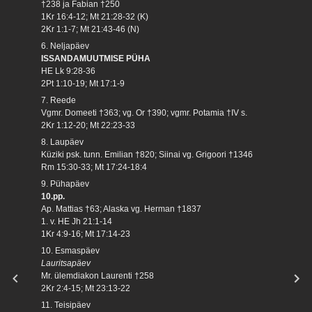
†238 ja Fabian †250
1Kr 16:4-12; Mt 21:28-32 (K)
2Kr 1:1-7; Mt 21:43-46 (N)
6. Neljapäev
ISSANDAMUUTMISE PÜHA
HE Lk 9:28-36
2Pt 1:10-19; Mt 17:1-9
7. Reede
Vgmr. Domeeti †363; vg. Or †390; vgmr. Potamia †IV s.
2Kr 1:12-20; Mt 22:23-33
8. Laupäev
Küziki psk. tunn. Emilian †820; Siinai vg. Grigoori †1346
Rm 15:30-33; Mt 17:24-18:4
9. Pühapäev
10.pp.
Ap. Mattias †63; Alaska vg. Herman †1837
1. v. HE Jh 21:1-14
1Kr 4:9-16; Mt 17:14-23
10. Esmaspäev
Lauritsapäev
Mr. ülemdiakon Laurenti †258
2Kr 2:4-15; Mt 23:13-22
11. Teisipäev