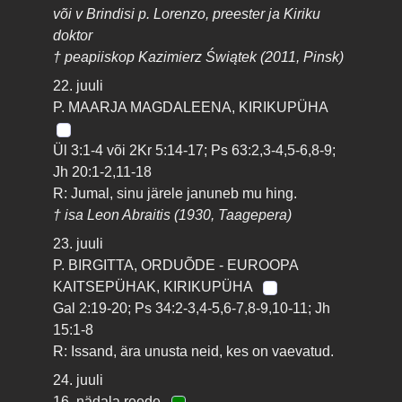
või v Brindisi p. Lorenzo, preester ja Kiriku
doktor
† peapiiskop Kazimierz Świątek (2011, Pinsk)
22. juuli
P. MAARJA MAGDALEENA, KIRIKUPÜHA
Ül 3:1-4 või 2Kr 5:14-17; Ps 63:2,3-4,5-6,8-9;
Jh 20:1-2,11-18
R: Jumal, sinu järele januneb mu hing.
† isa Leon Abraitis (1930, Taagepera)
23. juuli
P. BIRGITTA, ORDUÕDE - EUROOPA
KAITSEPÜHAK, KIRIKUPÜHA
Gal 2:19-20; Ps 34:2-3,4-5,6-7,8-9,10-11; Jh
15:1-8
R: Issand, ära unusta neid, kes on vaevatud.
24. juuli
16. nädala reede