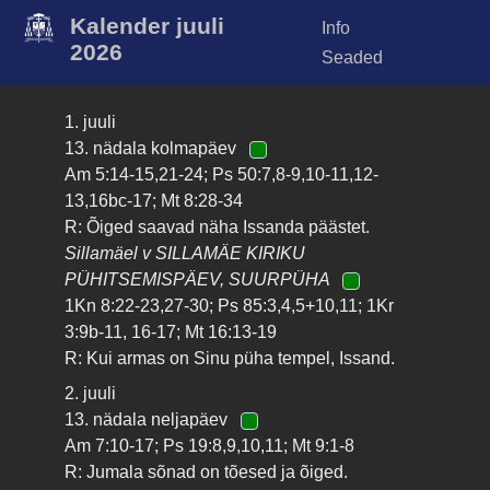
Kalender juuli
Info
2026
Seaded
1. juuli
13. nädala kolmapäev
Am 5:14-15,21-24; Ps 50:7,8-9,10-11,12-
13,16bc-17; Mt 8:28-34
R: Õiged saavad näha Issanda päästet.
Sillamäel v SILLAMÄE KIRIKU
PÜHITSEMISPÄEV, SUURPÜHA
1Kn 8:22-23,27-30; Ps 85:3,4,5+10,11; 1Kr
3:9b-11, 16-17; Mt 16:13-19
R: Kui armas on Sinu püha tempel, Issand.
2. juuli
13. nädala neljapäev
Am 7:10-17; Ps 19:8,9,10,11; Mt 9:1-8
R: Jumala sõnad on tõesed ja õiged.