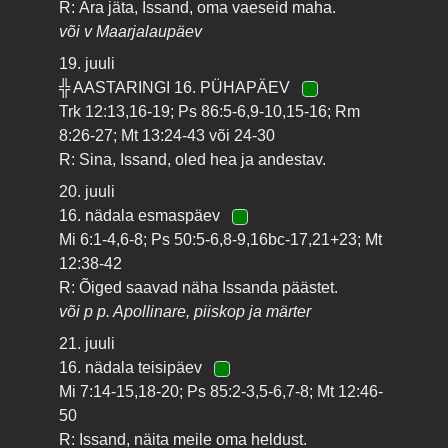
R: Ära jäta, Issand, oma vaeseid maha.
või v Maarjalaupäev
19. juuli
╬ AASTARINGI 16. PÜHAPÄEV
Trk 12:13,16-19; Ps 86:5-6,9-10,15-16; Rm
8:26-27; Mt 13:24-43 või 24-30
R: Sina, Issand, oled hea ja andestav.
20. juuli
16. nädala esmaspäev
Mi 6:1-4,6-8; Ps 50:5-6,8-9,16bc-17,21+23; Mt
12:38-42
R: Õiged saavad näha Issanda päästet.
või p p. Apollinare, piiskop ja märter
21. juuli
16. nädala teisipäev
Mi 7:14-15,18-20; Ps 85:2-3,5-6,7-8; Mt 12:46-
50
R: Issand, näita meile oma heldust.