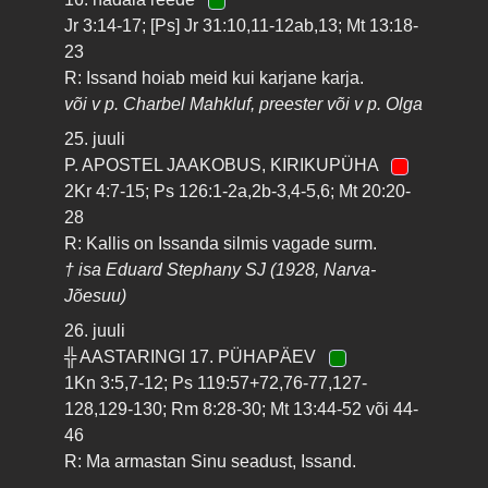
Jr 3:14-17; [Ps] Jr 31:10,11-12ab,13; Mt 13:18-
23
R: Issand hoiab meid kui karjane karja.
või v p. Charbel Mahkluf, preester või v p. Olga
25. juuli
P. APOSTEL JAAKOBUS, KIRIKUPÜHA
2Kr 4:7-15; Ps 126:1-2a,2b-3,4-5,6; Mt 20:20-
28
R: Kallis on Issanda silmis vagade surm.
† isa Eduard Stephany SJ (1928, Narva-
Jõesuu)
26. juuli
╬ AASTARINGI 17. PÜHAPÄEV
1Kn 3:5,7-12; Ps 119:57+72,76-77,127-
128,129-130; Rm 8:28-30; Mt 13:44-52 või 44-
46
R: Ma armastan Sinu seadust, Issand.