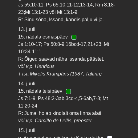
Js 55:10-11; Ps 65:10,11-12,13-14; Rm 8:18-
23;Mt 13:1-23 või Mt 13:1-9
R: Sinu sõna, Issand, kandis palju vilja.
13. juuli
15. nädala esmaspäev
Js 1:10-17; Ps 50:8-9,16bcd-17,21+23; Mt
10:34-11:1
R: Õiged saavad näha Issanda päästet.
või v p. Henricus
† isa Miķelis Krumpāns (1987, Tallinn)
14. juuli
15. nädala teisipäev
Js 7:1-9; Ps 48:2-3ab,3cd-4,5-6ab,7-8; Mt
11:20-24
R: Jumal hoiab kindlalt oma linna alati.
või v p. Camillo de Lellis, preester
15. juuli
p. Bonaventura, piiskop ja Kiriku doktor