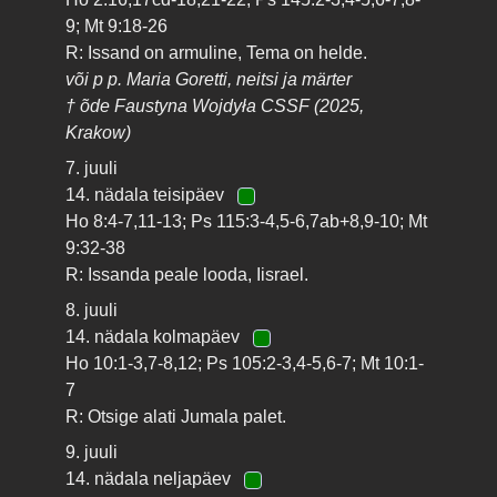
9; Mt 9:18-26
R: Issand on armuline, Tema on helde.
või p p. Maria Goretti, neitsi ja märter
† õde Faustyna Wojdyła CSSF (2025,
Krakow)
7. juuli
14. nädala teisipäev
Ho 8:4-7,11-13; Ps 115:3-4,5-6,7ab+8,9-10; Mt
9:32-38
R: Issanda peale looda, Iisrael.
8. juuli
14. nädala kolmapäev
Ho 10:1-3,7-8,12; Ps 105:2-3,4-5,6-7; Mt 10:1-
7
R: Otsige alati Jumala palet.
9. juuli
14. nädala neljapäev