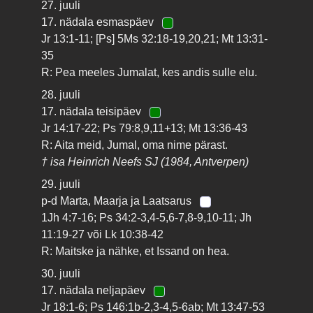
27. juuli
17. nädala esmaspäev
Jr 13:1-11; [Ps] 5Ms 32:18-19,20,21; Mt 13:31-
35
R: Pea meeles Jumalat, kes andis sulle elu.
28. juuli
17. nädala teisipäev
Jr 14:17-22; Ps 79:8,9,11+13; Mt 13:36-43
R: Aita meid, Jumal, oma nime pärast.
† isa Heinrich Neefs SJ (1984, Antverpen)
29. juuli
p-d Marta, Maarja ja Laatsarus
1Jh 4:7-16; Ps 34:2-3,4-5,6-7,8-9,10-11; Jh
11:19-27 või Lk 10:38-42
R: Maitske ja nähke, et Issand on hea.
30. juuli
17. nädala neljapäev
Jr 18:1-6; Ps 146:1b-2,3-4,5-6ab; Mt 13:47-53