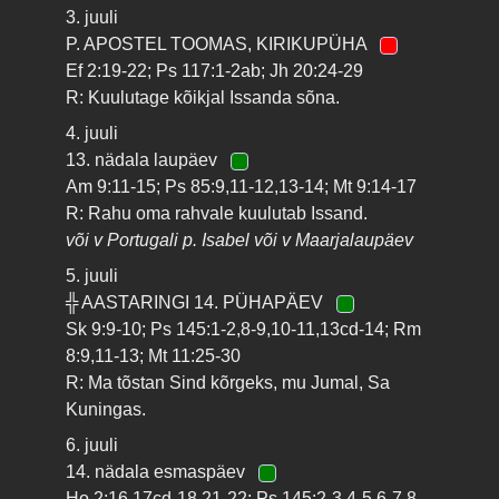
3. juuli
P. APOSTEL TOOMAS, KIRIKUPÜHA
Ef 2:19-22; Ps 117:1-2ab; Jh 20:24-29
R: Kuulutage kõikjal Issanda sõna.
4. juuli
13. nädala laupäev
Am 9:11-15; Ps 85:9,11-12,13-14; Mt 9:14-17
R: Rahu oma rahvale kuulutab Issand.
või v Portugali p. Isabel või v Maarjalaupäev
5. juuli
╬ AASTARINGI 14. PÜHAPÄEV
Sk 9:9-10; Ps 145:1-2,8-9,10-11,13cd-14; Rm
8:9,11-13; Mt 11:25-30
R: Ma tõstan Sind kõrgeks, mu Jumal, Sa
Kuningas.
6. juuli
14. nädala esmaspäev
Ho 2:16,17cd-18,21-22; Ps 145:2-3,4-5,6-7,8-