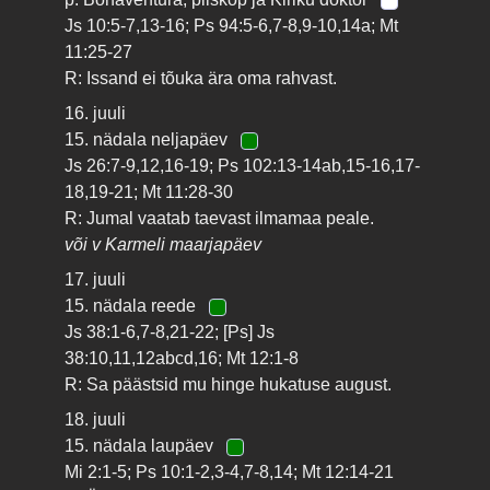
Js 10:5-7,13-16; Ps 94:5-6,7-8,9-10,14a; Mt
11:25-27
R: Issand ei tõuka ära oma rahvast.
16. juuli
15. nädala neljapäev
Js 26:7-9,12,16-19; Ps 102:13-14ab,15-16,17-
18,19-21; Mt 11:28-30
R: Jumal vaatab taevast ilmamaa peale.
või v Karmeli maarjapäev
17. juuli
15. nädala reede
Js 38:1-6,7-8,21-22; [Ps] Js
38:10,11,12abcd,16; Mt 12:1-8
R: Sa päästsid mu hinge hukatuse august.
18. juuli
15. nädala laupäev
Mi 2:1-5; Ps 10:1-2,3-4,7-8,14; Mt 12:14-21