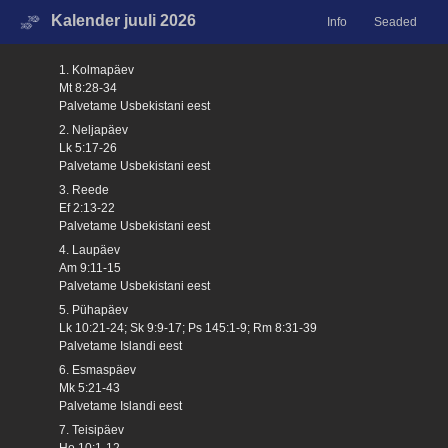
Kalender juuli 2026
Info
Seaded
1. Kolmapäev
Mt 8:28-34
Palvetame Usbekistani eest
2. Neljapäev
Lk 5:17-26
Palvetame Usbekistani eest
3. Reede
Ef 2:13-22
Palvetame Usbekistani eest
4. Laupäev
Am 9:11-15
Palvetame Usbekistani eest
5. Pühapäev
Lk 10:21-24; Sk 9:9-17; Ps 145:1-9; Rm 8:31-39
Palvetame Islandi eest
6. Esmaspäev
Mk 5:21-43
Palvetame Islandi eest
7. Teisipäev
Ho 10:1-12