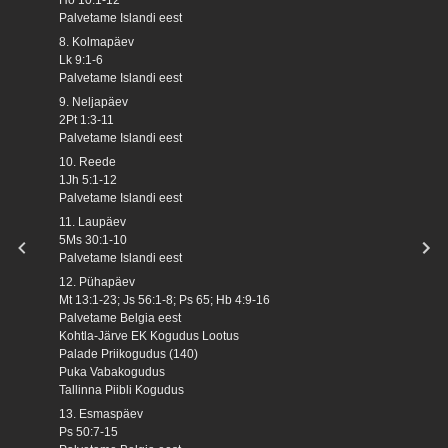
Palvetame Islandi eest
8. Kolmapäev
Lk 9:1-6
Palvetame Islandi eest
9. Neljapäev
2Pt 1:3-11
Palvetame Islandi eest
10. Reede
1Jh 5:1-12
Palvetame Islandi eest
11. Laupäev
5Ms 30:1-10
Palvetame Islandi eest
12. Pühapäev
Mt 13:1-23; Js 56:1-8; Ps 65; Hb 4:9-16
Palvetame Belgia eest
Kohtla-Järve EK Kogudus Lootus
Palade Priikogudus (140)
Puka Vabakogudus
Tallinna Piibli Kogudus
13. Esmaspäev
Ps 50:7-15