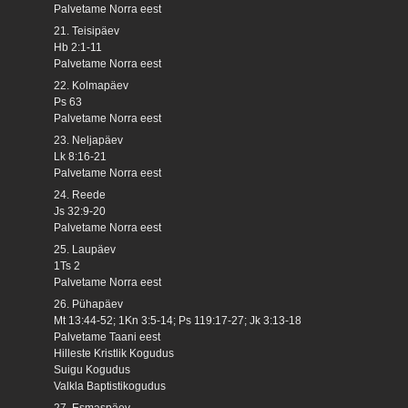
Palvetame Norra eest
21. Teisipäev
Hb 2:1-11
Palvetame Norra eest
22. Kolmapäev
Ps 63
Palvetame Norra eest
23. Neljapäev
Lk 8:16-21
Palvetame Norra eest
24. Reede
Js 32:9-20
Palvetame Norra eest
25. Laupäev
1Ts 2
Palvetame Norra eest
26. Pühapäev
Mt 13:44-52; 1Kn 3:5-14; Ps 119:17-27; Jk 3:13-18
Palvetame Taani eest
Hilleste Kristlik Kogudus
Suigu Kogudus
Valkla Baptistikogudus
27. Esmaspäev