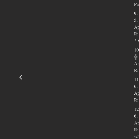
Pü
9.
5.
Ap
R:
† 
10
╬
Ap
R:
11
6.
Ap
R:
12
6.
Ap
R:
võ