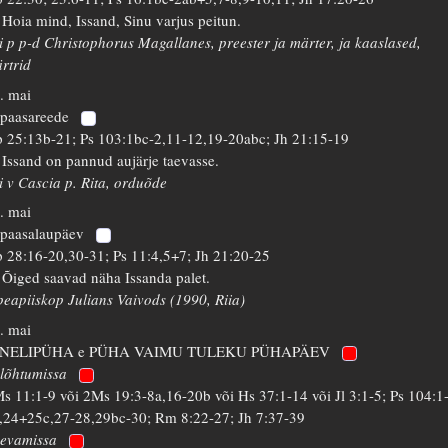
 Hoia mind, Issand, Sinu varjus peitun.
i p p-d Christophorus Magallanes, preester ja märter, ja kaaslased,
rtrid
. mai
 paasareede
 25:13b-21; Ps 103:1bc-2,11-12,19-20abc; Jh 21:15-19
 Issand on pannud aujärje taevasse.
i v Cascia p. Rita, orduõde
. mai
 paasalaupäev
 28:16-20,30-31; Ps 11:4,5+7; Jh 21:20-25
 Õiged saavad näha Issanda palet.
peapiiskop Julians Vaivods (1990, Riia)
. mai
 NELIPÜHA e PÜHA VAIMU TULEKU PÜHAPÄEV
lõhtumissa
s 11:1-9 või 2Ms 19:3-8a,16-20b või Hs 37:1-14 või Jl 3:1-5; Ps 104:1
,24+25c,27-28,29bc-30; Rm 8:22-27; Jh 7:37-39
evamissa