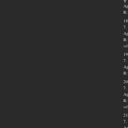
Ap
R:
18
7.
Ap
R:
võ
19
7.
Ap
R:
20
7.
Ap
R:
võ
21
7.
Ap