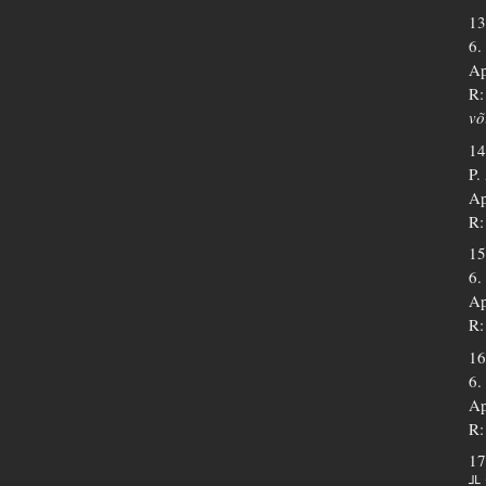
13
6.
Ap
R:
võ
14
P
Ap
R:
15
6.
Ap
R:
16
6.
Ap
R:
17
╬