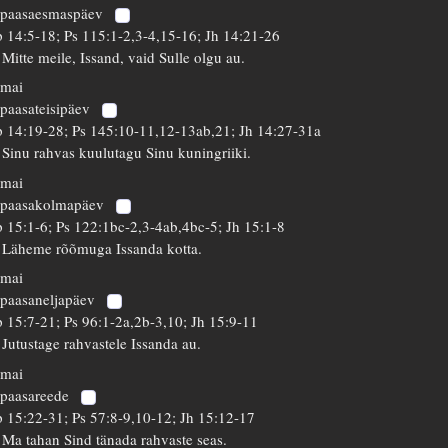
 paasaesmaspäev
 14:5-18; Ps 115:1-2,3-4,15-16; Jh 14:21-26
 Mitte meile, Issand, vaid Sulle olgu au.
 mai
 paasateisipäev
 14:19-28; Ps 145:10-11,12-13ab,21; Jh 14:27-31a
 Sinu rahvas kuulutagu Sinu kuningriiki.
 mai
 paasakolmapäev
 15:1-6; Ps 122:1bc-2,3-4ab,4bc-5; Jh 15:1-8
 Läheme rõõmuga Issanda kotta.
 mai
 paasaneljapäev
 15:7-21; Ps 96:1-2a,2b-3,10; Jh 15:9-11
 Jutustage rahvastele Issanda au.
 mai
 paasareede
 15:22-31; Ps 57:8-9,10-12; Jh 15:12-17
 Ma tahan Sind tänada rahvaste seas.