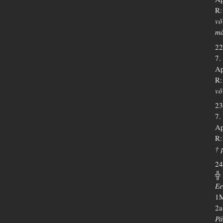
R:
võ
mä
22
7.
Ap
R:
võ
23
7.
Ap
R:
† 
24
╬
Ee
1M
2a
Pä