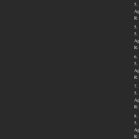
5.
Ap
R:
5.
5.
Ap
R:
6.
5.
Ap
R:
7.
5.
Ap
R:
8.
5.
Ap
R: