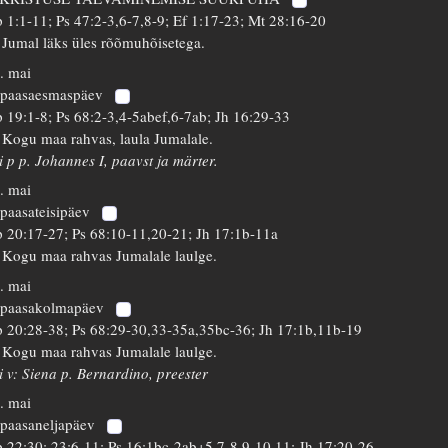
 1:1-11; Ps 47:2-3,6-7,8-9; Ef 1:17-23; Mt 28:16-20
 Jumal läks üles rõõmuhõisetega.
. mai
 paasaesmaspäev
 19:1-8; Ps 68:2-3,4-5abef,6-7ab; Jh 16:29-33
 Kogu maa rahvas, laula Jumalale.
i p p. Johannes I, paavst ja märter.
. mai
 paasateisipäev
 20:17-27; Ps 68:10-11,20-21; Jh 17:1b-11a
 Kogu maa rahvas Jumalale laulge.
. mai
 paasakolmapäev
 20:28-38; Ps 68:29-30,33-35a,35bc-36; Jh 17:1b,11b-19
 Kogu maa rahvas Jumalale laulge.
i v: Siena p. Bernardino, preester
. mai
 paasaneljapäev
 22:30; 23:6-11; Ps 16:1bc-2ab+5,7-8,9-10,11; Jh 17:20-26