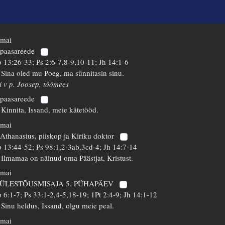
 mai
 paasareede
 13:26-33; Ps 2:6-7,8-9,10-11; Jh 14:1-6
 Sina oled mu Poeg, ma sünnitasin sinu.
i v p. Joosep, töömees
 paasareede
 Kinnita, Issand, meie kätetööd.
 mai
 Athanasius, piiskop ja Kiriku doktor
 13:44-52; Ps 98:1,2-3ab,3cd-4; Jh 14:7-14
 Ilmamaa on näinud oma Päästjat, Kristust.
 mai
 ÜLESTÕUSMISAJA 5. PÜHAPÄEV
 6:1-7; Ps 33:1-2,4-5,18-19; 1Pt 2:4-9; Jh 14:1-12
 Sinu heldus, Issand, olgu meie peal.
 mai