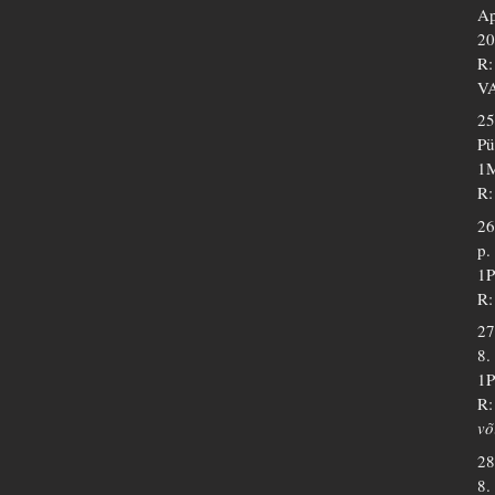
Ap
20
R:
V
25
Pü
1M
R:
26
p.
1P
R:
27
8.
1P
R:
võ
28
8.