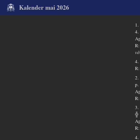
Kalender mai 2026
1.
4.
Ap
R:
võ
4.
R:
2.
p.
Ap
R:
3.
╬
Ap
R:
4.