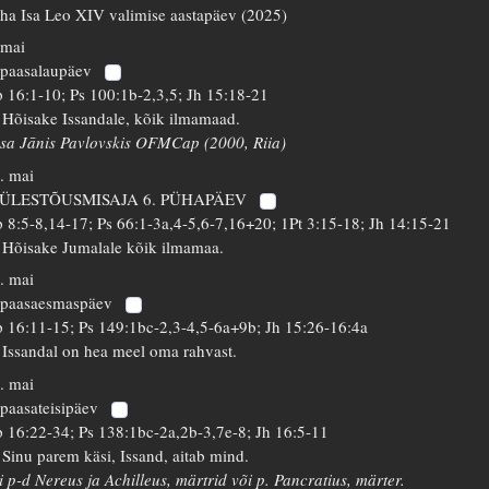
ha Isa Leo XIV valimise aastapäev (2025)
 mai
 paasalaupäev
 16:1-10; Ps 100:1b-2,3,5; Jh 15:18-21
 Hõisake Issandale, kõik ilmamaad.
isa Jānis Pavlovskis OFMCap (2000, Riia)
. mai
 ÜLESTÕUSMISAJA 6. PÜHAPÄEV
 8:5-8,14-17; Ps 66:1-3a,4-5,6-7,16+20; 1Pt 3:15-18; Jh 14:15-21
 Hõisake Jumalale kõik ilmamaa.
. mai
 paasaesmaspäev
 16:11-15; Ps 149:1bc-2,3-4,5-6a+9b; Jh 15:26-16:4a
 Issandal on hea meel oma rahvast.
. mai
 paasateisipäev
 16:22-34; Ps 138:1bc-2a,2b-3,7e-8; Jh 16:5-11
 Sinu parem käsi, Issand, aitab mind.
i p-d Nereus ja Achilleus, märtrid või p. Pancratius, märter.