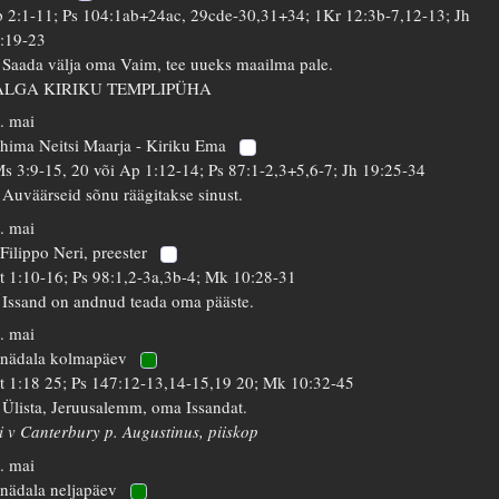
 2:1-11; Ps 104:1ab+24ac, 29cde-30,31+34; 1Kr 12:3b-7,12-13; Jh
:19-23
 Saada välja oma Vaim, tee uueks maailma pale.
ALGA KIRIKU TEMPLIPÜHA
. mai
hima Neitsi Maarja - Kiriku Ema
s 3:9-15, 20 või Ap 1:12-14; Ps 87:1-2,3+5,6-7; Jh 19:25-34
 Auväärseid sõnu räägitakse sinust.
. mai
 Filippo Neri, preester
t 1:10-16; Ps 98:1,2-3a,3b-4; Mk 10:28-31
 Issand on andnud teada oma pääste.
. mai
 nädala kolmapäev
t 1:18 25; Ps 147:12-13,14-15,19 20; Mk 10:32-45
 Ülista, Jeruusalemm, oma Issandat.
i v Canterbury p. Augustinus, piiskop
. mai
 nädala neljapäev