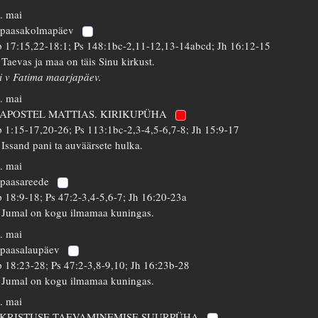
. mai
 paasakolmapäev
 17:15,22-18:1; Ps 148:1bc-2,11-12,13-14abcd; Jh 16:12-15
 Taevas ja maa on täis Sinu kirkust.
i v Fatima maarjapäev.
. mai
. APOSTEL MATTIAS. KIRIKUPÜHA
 1:15-17,20-26; Ps 113:1bc-2,3-4,5-6,7-8; Jh 15:9-17
 Issand pani ta auväärsete hulka.
. mai
 paasareede
 18:9-18; Ps 47:2-3,4-5,6-7; Jh 16:20-23a
 Jumal on kogu ilmamaa kuningas.
. mai
 paasalaupäev
 18:23-28; Ps 47:2-3,8-9,10; Jh 16:23b-28
 Jumal on kogu ilmamaa kuningas.
. mai
 KRISTUSE TAEVAMINEMISE SUURPÜHA