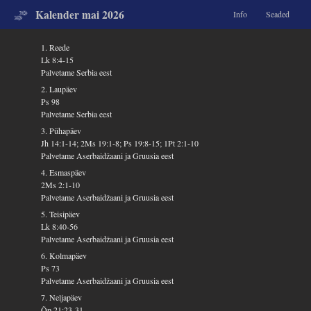
Kalender mai 2026
Info
Seaded
1. Reede
Lk 8:4-15
Palvetame Serbia eest
2. Laupäev
Ps 98
Palvetame Serbia eest
3. Pühapäev
Jh 14:1-14; 2Ms 19:1-8; Ps 19:8-15; 1Pt 2:1-10
Palvetame Aserbaidžaani ja Gruusia eest
4. Esmaspäev
2Ms 2:1-10
Palvetame Aserbaidžaani ja Gruusia eest
5. Teisipäev
Lk 8:40-56
Palvetame Aserbaidžaani ja Gruusia eest
6. Kolmapäev
Ps 73
Palvetame Aserbaidžaani ja Gruusia eest
7. Neljapäev
Õp 21:23-31