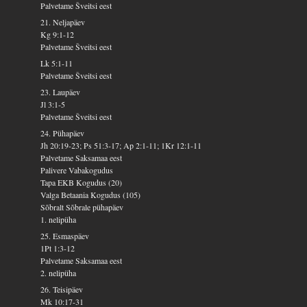
Palvetame Šveitsi eest
21. Neljapäev
Kg 9:1-12
Palvetame Šveitsi eest
Lk 5:1-11
Palvetame Šveitsi eest
23. Laupäev
Jl 3:1-5
Palvetame Šveitsi eest
24. Pühapäev
Jh 20:19-23; Ps 51:3-17; Ap 2:1-11; 1Kr 12:1-11
Palvetame Saksamaa eest
Palivere Vabakogudus
Tapa EKB Kogudus (20)
Valga Betaania Kogudus (105)
Sõbralt Sõbrale pühapäev
1. nelipüha
25. Esmaspäev
1Pt 1:3-12
Palvetame Saksamaa eest
2. nelipüha
26. Teisipäev
Mk 10:17-31