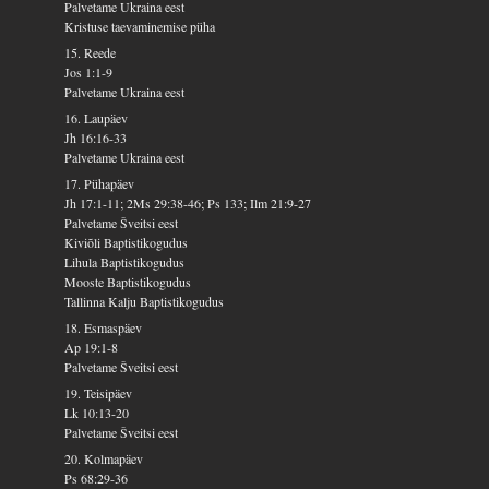
Palvetame Ukraina eest
Kristuse taevaminemise püha
15. Reede
Jos 1:1-9
Palvetame Ukraina eest
16. Laupäev
Jh 16:16-33
Palvetame Ukraina eest
17. Pühapäev
Jh 17:1-11; 2Ms 29:38-46; Ps 133; Ilm 21:9-27
Palvetame Šveitsi eest
Kiviõli Baptistikogudus
Lihula Baptistikogudus
Mooste Baptistikogudus
Tallinna Kalju Baptistikogudus
18. Esmaspäev
Ap 19:1-8
Palvetame Šveitsi eest
19. Teisipäev
Lk 10:13-20
Palvetame Šveitsi eest
20. Kolmapäev
Ps 68:29-36