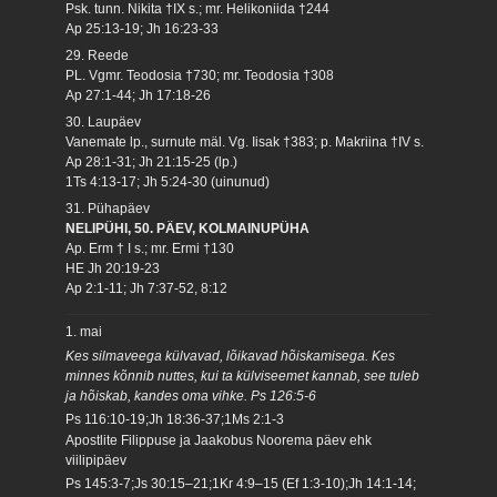
Psk. tunn. Nikita †IX s.; mr. Helikoniida †244
Ap 25:13-19; Jh 16:23-33
29. Reede
PL. Vgmr. Teodosia †730; mr. Teodosia †308
Ap 27:1-44; Jh 17:18-26
30. Laupäev
Vanemate lp., surnute mäl. Vg. Iisak †383; p. Makriina †IV s.
Ap 28:1-31; Jh 21:15-25 (lp.)
1Ts 4:13-17; Jh 5:24-30 (uinunud)
31. Pühapäev
NELIPÜHI, 50. PÄEV, KOLMAINUPÜHA
Ap. Erm † I s.; mr. Ermi †130
HE Jh 20:19-23
Ap 2:1-11; Jh 7:37-52, 8:12
1. mai
Kes silmaveega külvavad, lõikavad hõiskamisega. Kes
minnes kõnnib nuttes, kui ta külviseemet kannab, see tuleb
ja hõiskab, kandes oma vihke. Ps 126:5-6
Ps 116:10-19;Jh 18:36-37;1Ms 2:1-3
Apostlite Filippuse ja Jaakobus Noorema päev ehk
viilipipäev
Ps 145:3-7;Js 30:15–21;1Kr 4:9–15 (Ef 1:3-10);Jh 14:1-14;