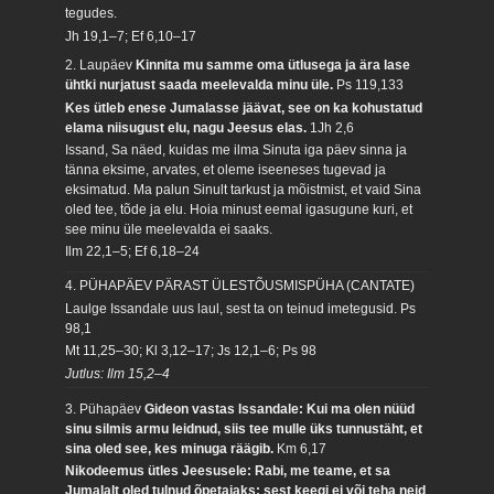
tegudes.
Jh 19,1–7; Ef 6,10–17
2. Laupäev
Kinnita mu samme oma ütlusega ja ära lase
ühtki nurjatust saada meelevalda minu üle.
Ps 119,133
Kes ütleb enese Jumalasse jäävat, see on ka kohustatud
elama niisugust elu, nagu Jeesus elas.
1Jh 2,6
Issand, Sa näed, kuidas me ilma Sinuta iga päev sinna ja
tänna eksime, arvates, et oleme iseeneses tugevad ja
eksimatud. Ma palun Sinult tarkust ja mõistmist, et vaid Sina
oled tee, tõde ja elu. Hoia minust eemal igasugune kuri, et
see minu üle meelevalda ei saaks.
Ilm 22,1–5; Ef 6,18–24
4. PÜHAPÄEV PÄRAST ÜLESTÕUSMISPÜHA (CANTATE)
Laulge Issandale uus laul, sest ta on teinud imetegusid.
Ps
98,1
Mt 11,25–30; Kl 3,12–17; Js 12,1–6; Ps 98
Jutlus: Ilm 15,2–4
3. Pühapäev
Gideon vastas Issandale: Kui ma olen nüüd
sinu silmis armu leidnud, siis tee mulle üks tunnustäht, et
sina oled see, kes minuga räägib.
Km 6,17
Nikodeemus ütles Jeesusele: Rabi, me teame, et sa
Jumalalt oled tulnud õpetajaks; sest keegi ei või teha neid