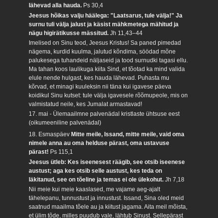
lähevad alla hauda.
Ps 30,4
Jeesus hõikas valju häälega: "Laatsarus, tule välja!" Ja
surnu tuli välja jalust ja käsist mähkmetega mähitud ja
nägu higirätikusse mässitud.
Jh 11,43–44
Imelised on Sinu teod, Jeesus Kristus! Sa paned pimedad
nägema, kurdid kuulma, jalutud kõndima, söödad mõne
palukesega tuhandeid näljaseid ja tood surnudki tagasi ellu.
Ma tahan koos laulikuga kiita Sind, et tõotad ka mind valida
elule nende hulgast, kes hauda lähevad. Puhasta mu
kõrvad, et minagi kuuleksin nii täna kui igavese päeva
koidikul Sinu kutset: tule välja igavesele rõõmupeole, mis on
valmistatud neile, kes Jumalat armastavad!
17. mai - Ülemaailmne palvenädal kristlaste ühtsuse eest
(oikumeeniline palvenädal)
18. Esmaspäev
Mitte meile, Issand, mitte meile, vaid oma
nimele anna au oma helduse pärast, oma ustavuse
pärast!
Ps 115,1
Jeesus ütleb: Kes iseenesest räägib, see otsib iseenese
austust; aga kes otsib selle austust, kes teda on
läkitanud, see on tõeline ja temas ei ole ülekohut.
Jh 7,18
Nii meie kui meie kaaslased, me vajame aeg-ajalt
tähelepanu, tunnustust ja innustust. Issand, Sina oled meid
saatnud maailma tõele au ja kiitust jagama. Aita meil mõista,
et ülim tõde, milles puudub vale, lähtub Sinust. Sellepärast