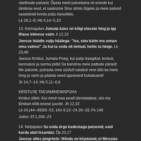
väetimate palveid. Õpeta meid palvetama nii eneste kui
üksteise eest, et saaksime Sinu silmis õigeks ja meie palved
saadaksid korda palju kasulikku.
Lk 18,1–8; Hb 4,14–5,10
13. Kolmapäev
Jumala käes on kõigi elavate hing ja iga
lihase inimese vaim.
Ii 12,10
Jeesus hüüdis valju häälega: "Isa, sinu kätte ma annan
oma vaimu!" Ja kui ta seda oli öelnud, heitis ta hinge.
Lk
23,46
Jeesus Kristus, Jumala Poeg, kui palju traagikat, teotusi,
kannatusi ja surma pidid Sa kandma meie pattude pärast!
Me palume, puhasta oma süütult valatud vere läbi ka meie
hing ja vaim ja päästa need igavesest hukatusest!
Jh 14,7–14; Hb 5,11–6,8
KRISTUSE TAEVAMINEMISPÜHA
Kristus ütleb: Kui mind maa pealt ülendatakse, siis ma
tõmban kõik enese juurde.
Jh 12,32
Lk 24,(44–49)50–53; 1Kn 8,22–24.26–28; Ps 148
Jutlus: Ef 1,20b–23
14. Neljapäev
Su süda ärgu kadestagu patuseid, vaid
karda alati Issandat.
Õp 23,17
Jeesus ütles jüngritele: Nõnda on kirjutatud, et Messias