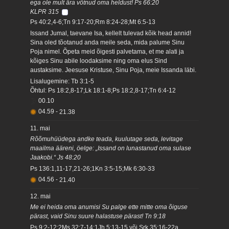
ega ole mult ära võtnud oma heldust! Ps 66:20
KLPR 315
Ps 40:2,4-6;Tn 9:17-20;Rm 8:24-28;Mt 6:5-13
Issand Jumal, taevane Isa, kellelt tulevad kõik head annid!
Sina oled tõotanud anda meile seda, mida palume Sinu
Poja nimel. Õpeta meid õigesti palvetama, et me alati ja
kõiges Sinu abile loodaksime ning oma elus Sind
austaksime. Jeesuse Kristuse, Sinu Poja, meie Issanda läbi.
Lisalugemine: Tb 3:1-5
Õhtul: Ps 18:2,8-17;Lk 18:1-8;Ps 18:2,8-17;Tn 6:4-12
00.10
04.59
-
21.38
11. mai
Rõõmuhüüdega andke teada, kuulutage seda, levitage
maailma ääreni, öelge: „Issand on lunastanud oma sulase
Jaakobi.“ Js 48:20
Ps 136:1,11-17,21-26;1Kn 3:5-15;Mk 6:30-33
04.56
-
21.40
12. mai
Me ei heida oma anumisi Su palge ette mitte oma õiguse
pärast, vaid Sinu suure halastuse pärast! Tn 9:18
Ps 9:2-12;2Ms 32:7-14;1Jh 5:13-15 või Srk 35:16-22a