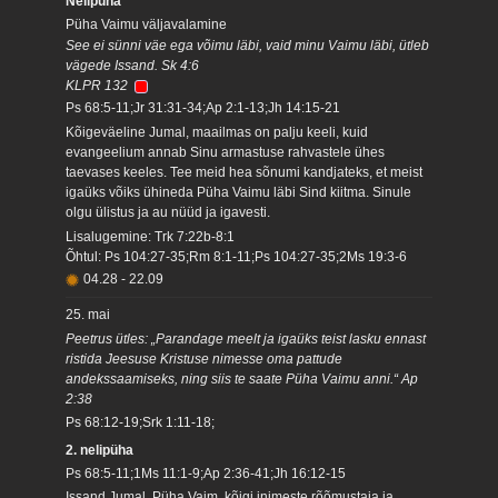
Nelipüha
Püha Vaimu väljavalamine
See ei sünni väe ega võimu läbi, vaid minu Vaimu läbi, ütleb
vägede Issand. Sk 4:6
KLPR 132
Ps 68:5-11;Jr 31:31-34;Ap 2:1-13;Jh 14:15-21
Kõigeväeline Jumal, maailmas on palju keeli, kuid
evangeelium annab Sinu armastuse rahvastele ühes
taevases keeles. Tee meid hea sõnumi kandjateks, et meist
igaüks võiks ühineda Püha Vaimu läbi Sind kiitma. Sinule
olgu ülistus ja au nüüd ja igavesti.
Lisalugemine: Trk 7:22b-8:1
Õhtul: Ps 104:27-35;Rm 8:1-11;Ps 104:27-35;2Ms 19:3-6
04.28
-
22.09
25. mai
Peetrus ütles: „Parandage meelt ja igaüks teist lasku ennast
ristida Jeesuse Kristuse nimesse oma pattude
andekssaamiseks, ning siis te saate Püha Vaimu anni.“ Ap
2:38
Ps 68:12-19;Srk 1:11-18;
2. nelipüha
Ps 68:5-11;1Ms 11:1-9;Ap 2:36-41;Jh 16:12-15
Issand Jumal, Püha Vaim, kõigi inimeste rõõmustaja ja