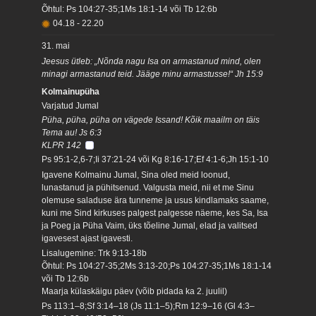
Õhtul: Ps 104:27-35;1Ms 18:1-14 või Tb 12:6b
04.18
-
22.20
31. mai
Jeesus ütleb: „Nõnda nagu Isa on armastanud mind, olen
minagi armastanud teid. Jääge minu armastusse!“ Jh 15:9
Kolmainupüha
Varjatud Jumal
Püha, püha, püha on vägede Issand! Kõik maailm on täis
Tema au! Js 6:3
KLPR 142
Ps 95:1-2,6-7;Ii 37:21-24 või Kg 8:16-17;Ef 4:1-6;Jh 15:1-10
Igavene Kolmainu Jumal, Sina oled meid loonud,
lunastanud ja pühitsenud. Valgusta meid, nii et me Sinu
olemuse saladuse ära tunneme ja usus kindlamaks saame,
kuni me Sind kirkuses palgest palgesse näeme, kes Sa, Isa
ja Poeg ja Püha Vaim, üks tõeline Jumal, elad ja valitsed
igavesest ajast igavesti.
Lisalugemine: Trk 9:13-18b
Õhtul: Ps 104:27-35;2Ms 3:13-20;Ps 104:27-35;1Ms 18:1-14
või Tb 12:6b
Maarja külaskäigu päev (võib pidada ka 2. juulil)
Ps 113:1–8;Sf 3:14–18 (Js 11:1–5);Rm 12:9–16 (Gl 4:3–