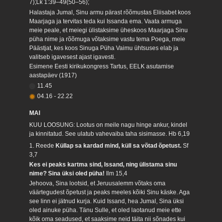
7);Lk 1:39–49(50–56);
Halastaja Jumal, Sinu armu pärast rõõmustas Eliisabet koos
Maarjaga ja tervitas teda kui Issanda ema. Vaata armuga
meie peale, et meiegi ülistaksime üheskoos Maarjaga Sinu
püha nime ja rõõmuga võtaksime vastu tema Poega, meie
Päästjat, kes koos Sinuga Püha Vaimu ühtsuses elab ja
valitseb igavesest ajast igavesti.
Esimene Eesti kirikukongress Tartus, EELK asutamise
aastapäev (1917)
11.45
04.16
-
22.22
MAI
KUU LOOSUNG: Lootus on meile nagu hinge ankur, kindel
ja kinnitatud. See ulatub vahevaiba taha sisimasse.
Hb 6,19
1. Reede
Küllap sa kardad mind, küll sa võtad õpetust.
Sf
3,7
Kes ei peaks kartma sind, Issand, ning ülistama sinu
nime? Sina üksi oled püha!
Ilm 15,4
Jehoova, Sina lootsid, et Jeruusalemm võtaks oma
väärtegudest õpetust ja peaks meeles kõiki Sinu käske. Aga
see linn ei jätnud kurja. Kuid Issand, hea Jumal, Sina üksi
oled ainuke püha. Tänu Sulle, et oled laotanud meie ette
kõik oma seadused, et saaksime neid täita nii sõnades kui