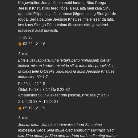
Kõigeväeline Jumal, õpeta meid tundma Sinu Poega
Jeesust Kristust kui teed, tõde ja elu, aita meil käia Sinu
apostlite Filippuse ja Jaakobuse jälgedes ning Sinu juurde
jõuda. Seda palume Jeesuse Kristuse, meie Issanda läbi,
kes koos Sinuga Püha Vaimu ühtsuses elab ja valitseb
igavesest ajast igavesti.
20.23
05.22
-
21.16
2. mai
Et teie usk läbikatsutuna leitaks palju hinnalisem olevat
kullast, mis on kaduv, ent mida siiski tules läbi proovitakse,
ja oleks teile kiituseks, kirkuseks ja auks Jeesuse Kristuse
ilmumisel. 1Pt 1:7
Ps 29;Ilm 22:1-5;
Õhtul: Ps 18:2,8-17;Õp 8:22-32
Athanasios Suur, Aleksandria piiskop, kirikuisa († 373)
Srk 4:20-28;Mt 10:24-27;
05.19
-
21.19
3. mai
Jeesus ütles: „Ma olen teatavaks teinud Sinu nime
inimestele, keda Sina mulle oled andnud maailmast. Nad
olid Sinu omad, ja Sina oled andnud nad mulle ning nad on