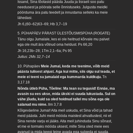
Issand, Sina tõotasid päästa Juuda ja Iisraeli soo patu
needusest ja pöörata selle õnnistuseks. Julgusta meidki
pöörduma ära patu teedelt ja innustama selleks ka meie
lähedasi.
Jh 6,(60–62)63–69; Hb 3,7–19
5. PÜHAPÄEV PÄRAST ÜLESTÕUSMISPÜHA (ROGATE)
Tänu olgu Jumalale, kes ei ole heitnud kõrvale mu palvet
ega ole mult ära võtnud oma heldust.
Ps 66,20
Jh 16,23b–28; 1Tm 2,1–6a; Ps 95
Jutlus: 2Ms 32,7–14
10. Pühapäev
Meie Jumal, keda me teenime, võib meid
päästa tulisest ahjust. Aga kui mitte, siis olgu sul teada, et
meie ei teeni su jumalaid ega kummarda kuldkuju.
Tn
3,17.18
Nõnda ütleb Püha, Tõeline: Ma tean su tegusid! Ennäe, ma
avasin su ees ukse, mida ükski ei suuda lukustada. Sul on
vähe jõudu, kuid sa oled hoidnud tallel mu sõna ega ole
salanud mu nime.
Ilm 3,7.8
Kõigeväeline Jumal! Aita meil uskuda, et Sina võid ja tahad
meid päästa. Juhi meid mööda maistest ahvatlustest, nii et
Sina nende varju ei jääks. Aita meil juhinduda Sinu sõnast,
et me ei tormaks mööda uksest, mille Sina oled meie ees
avanud ja mida keegi teine avada ega sulgeda ei suuda.