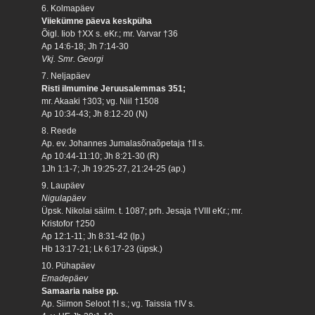
6. Kolmapäev
Viiekümne päeva keskpüha
Õigl. Iiob †XX s. eKr.; mr. Varvar †36
Ap 14:6-18; Jh 7:14-30
Vkj. Smr. Georgi
7. Neljapäev
Risti ilmumine Jeruusalemmas 351;
mr. Akaaki †303; vg. Niil †1508
Ap 10:34-43; Jh 8:12-20 (N)
8. Reede
Ap. ev. Johannes Jumalasõnaõpetaja †II s.
Ap 10:44-11:10; Jh 8:21-30 (R)
1Jh 1:1-7; Jh 19:25-27, 21:24-25 (ap.)
9. Laupäev
Nigulapäev
Üpsk. Nikolai säilm. t. 1087; prh. Jesaja †VIII eKr.; mr.
Kristofor †250
Ap 12:1-11; Jh 8:31-42 (lp.)
Hb 13:17-21; Lk 6:17-23 (üpsk.)
10. Pühapäev
Emadepäev
Samaaria naise pp.
Ap. Siimon Seloot †I s.; vg. Taissia †IV s.