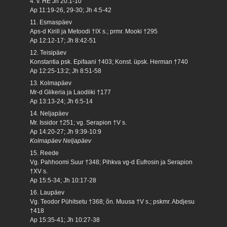
4. v. HE Jh 20:1-10
Ap 11:19-26, 29-30; Jh 4:5-42
11. Esmaspäev
Aps-d Kirill ja Metoodi †IX s.; prmr. Mooki †295
Ap 12:12-17; Jh 8:42-51
12. Teisipäev
Konstantia psk. Epifaani †403; Konst. üpsk. Herman †740
Ap 12:25-13:2; Jh 8:51-58
13. Kolmapäev
Mr-d Glikeria ja Laodiiki †177
Ap 13:13-24; Jh 6:5-14
14. Neljapäev
Mr. Issidor †251; vg. Serapion †V s.
Ap 14:20-27; Jh 9:39-10:9
Kolmapäev Neljapäev
15. Reede
Vg. Pahhoomi Suur †348; Pihkva vg-d Eufrosin ja Serapion
†XV s.
Ap 15:5-34; Jh 10:17-28
16. Laupäev
Vg. Teodor Pühitsetu †368; õn. Muusa †V s.; pskmr. Abdjesu
†418
Ap 15:35-41; Jh 10:27-38