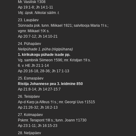
Mr. Vasilisk †308
Ap 19:1-8; Jh 14:1-11
Vkj. üpsk. Nikolai säilm. t.
23. Laupäev
Sünnada psk. tunn. Miikael †821; salvitooja Maria †I s.;
vgmr. Miikael †IX s.
Ap 20:7-12; Jh 14:10-21
24. Pühapäev
Nelipühade 1. püha (riigipühana)
1. kirikukogu pühade isade pp.
Vg. sambnik Siimeon †596; mr. Kristjan †II s.
6. v. HE Jh 21:1-14
Ap 20:16-18, 28-36; Jh 17:1-13
25. Esmaspäev
Ristija Johannese pea 3. leidmine 850
Ap 21:8-14; Jh 14:27-15:7
26. Teisipäev
Ap-d Karp ja Alfeus †I s.; mr. Georgi Uus †1515
Ap 21:26-32; Jh 16:2-13
27. Kolmapäev
Pskmr. Terapont †III s.; tunn. Joann †1730
Ap 23:1-11; Jh 16:15-23
28. Neljapäev