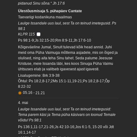
pidanud Sinu sõna.“ Jh 17:6
Ülestõusmisaja 5. pühapäev Cantate
Taevariigi kodanikuna maailmas
Laulge Issandale uus laul, sest Ta on teinud imetegusid. Ps
98:1
KLPR 115
Ps 98:1-9;Js 32:15-20;Rm 8:9-11;Jh 17:6-10
Kõigeväeline Jumal, Sinult tulevad kõik head annid. Juhi
meid oma Püha Vaimuga mõtlema asjadele, mis on õiged ja
olulised, ning aita teha Sinu tahet. Seda palume Jeesuse
Kristuse, meie Issanda läbi, kes koos Sinuga Püha Vaimu
ühtsuses elab ja valitseb igavesest ajast igavesti.
Lisalugemine: Brk 3:9-38
Õhtul: Ps 18:2,8-17;2Ms 15:1-11,19-21;Ps 18:2,8-17;Õp
8:22-32
05.16
-
21.21
4. mai
Laulge Issandale uus laul, sest Ta on teinud imetegusid:
Tema parem käsi ja Tema püha käsivars on toonud Temale
võidu! Ps 98:1
Ps 136:1,11-17,21-26;Js 42:10-16;Jos 6:1-5, 15-20 või Jdt
16:1,14-17