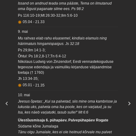
Issand on andnud teada oma pääste, Tema on ilmutanud
oma õigust paganate silme ees. Ps 98:2
Ps 116:10-19;Mt 26:30-32;Ilm 5:6-10
05.04
-
21.33
9. mai
Mu rahvas elab rahu eluasemel, kindlais elamuis ning
häirimatuis hingamispaigus. Js 32:18
Ps 29;Ilm 14:1-3;
Õhtul: Ps 18:2,8-17;Tn 6:4-12
Nikolaus Ludwig von Zinzendorf, Eesti vennastekoguduse
tegevuse edendaja ja vaimuliku kirjanduse väljaandmise
toetaja († 1760)
Jh 13:34-35;
05.01
-
21.35
10. mai
Jeesus õpetas: „Kui sa palvetad, siis mine oma kambrisse ja
lukusta uks, palveta oma Isa poole, kes on varjatud, ja su
Isa, kes näeb varjatutki, tasub sulle!“ Mt 6:6
Ülestõusmisaja 6. pühapäev. Palvepühapäev Rogate
Südame kõne Jumalaga
Tänu olgu Jumalale, kes ei ole heitnud kõrvale mu palvet