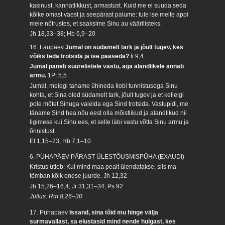
kasinust, kannatlikkust, armastust. Kuid me ei suuda seda
kõike omast väest ja seepärast palume: tule ise meile appi
meie nõtrustes, et saaksime Sinu au väärilisteks.
Jh 18,33–38; Hb 6,9–20
16. Laupäev
Jumal on südamelt tark ja jõult tugev, kes
võiks teda trotsida ja ise pääseda?
Ii 9,4
Jumal paneb suurelistele vastu, aga alandlikele annab
armu.
1Pt 5,5
Jumal, meiegi tahame ühineda Iiobi tunnistusega Sinu
kohta, et Sina oled südamelt tark, jõult tugev ja et kellelgi
pole mõtet Sinuga vaielda ega Sind trotsida. Vastupidi, me
täname Sind hea nõu eest olla mõistlikud ja alandlikud nii
ligimese kui Sinu ees, et selle läbi vastu võtta Sinu armu ja
õnnistust.
Ef 1,15–23; Hb 7,1–10
6. PÜHAPÄEV PÄRAST ÜLESTÕUSMISPÜHA (EXAUDI)
Kristus ütleb: Kui mind maa pealt ülendatakse, siis ma
tõmban kõik enese juurde.
Jh 12,32
Jh 15,26–16,4; Jr 31,31–34; Ps 92
Jutlus: Rm 8,26–30
17. Pühapäev
Issand, sina tõid mu hinge välja
surmavallast, sa elustasid mind nende hulgast, kes