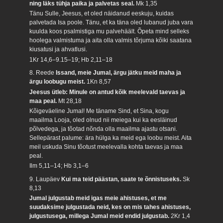
ning läks tühja paika ja palvetas seal.
Mk 1,35
Tänu Sulle, Jeesus, et oled näidanud eeskuju, kuidas
palvetada Isa poole. Tänu, et ka täna oled lubanud juba vara
kuulda koos psalmistiga mu palvehäält. Õpeta mind selleks
hoolega valmistuma ja aita olla valmis tõrjuma kõiki saatana
kiusatusi ja ahvatlusi.
1Kr 14,6–9.15–19; Hb 2,11–18
8. Reede
Issand, meie Jumal, ärgu jätku meid maha ja
ärgu loobugu meist.
1Kn 8,57
Jeesus ütleb: Minule on antud kõik meelevald taevas ja
maa peal.
Mt 28,18
Kõigeväeline Jumal! Me täname Sind, et Sina, kogu
maailma Looja, oled olnud nii meiega kui ka eesläinud
põlvedega, ja tõotad nõnda olla maailma ajastu otsani.
Sellepärast palume: ära hülga ka meid ega loobu meist. Aita
meil uskuda Sinu tõotust meelevalla kohta taevas ja maa
peal.
Ilm 5,11–14; Hb 3,1–6
9. Laupäev
Kui ma teid päästan, saate te õnnistuseks.
Sk
8,13
Jumal julgustab meid igas meie ahistuses, et me
suudaksime julgustada neid, kes on mis tahes ahistuses,
julgustusega, millega Jumal meid endid julgustab.
2Kr 1,4