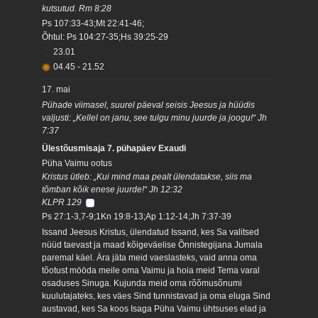
kutsutud. Rm 8:28
Ps 107:33-43;Mt 22:41-46;
Õhtul: Ps 104:27-35;Hs 39:25-29
23.01
04.45
-
21.52
17. mai
Pühade viimasel, suurel päeval seisis Jeesus ja hüüdis
valjusti: „Kellel on janu, see tulgu minu juurde ja joogu!“ Jh
7:37
Ülestõusmisaja 7. pühapäev Exaudi
Püha Vaimu ootus
Kristus ütleb: „Kui mind maa pealt ülendatakse, siis ma
tõmban kõik enese juurde!“ Jh 12:32
KLPR 129
Ps 27:1-3,7-9;1Kn 19:8-13;Ap 1:12-14;Jh 7:37-39
Issand Jeesus Kristus, ülendatud Issand, kes Sa valitsed
nüüd taevast ja maad kõigeväelise Õnnistegijana Jumala
paremal käel. Ära jäta meid vaeslasteks, vaid anna oma
tõotust mööda meile oma Vaimu ja hoia meid Tema varal
osaduses Sinuga. Kujunda meid oma rõõmusõnumi
kuulutajateks, kes väes Sind tunnistavad ja oma eluga Sind
austavad, kes Sa koos Isaga Püha Vaimu ühtsuses elad ja