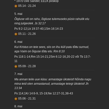
* 1970 Ove Sander, EELK piiskop
05.14
-
21.24
5. mai
Õigluse vili on rahu, õigluse tulemuseks püsiv rahulik elu
ning julgeolek. Js 32:17
Ps 9:2-12;Lk 19:37-40;1Sm 16:14-23
05.11
-
21.26
6. mai
Kui Kristus on teie sees, siis on ihu küll patu tõttu surnud,
aga Vaim on õiguse tõttu elu. Rm 8:10
Ps 118:1-14;Rm 15:14-21;2Sm 6:12-16,20-22 või Tb 13:7-
11
05.09
-
21.28
7. mai
Ma annan teile uue käsu: armastage üksteist! Nõnda nagu
mina teid olen armastanud, armastage teiegi üksteist! Jh
13:34
Ps 114;1Kr 14:6-9, 15-19;Ne 12:27-31,38-43
05.06
-
21.31
8. mai