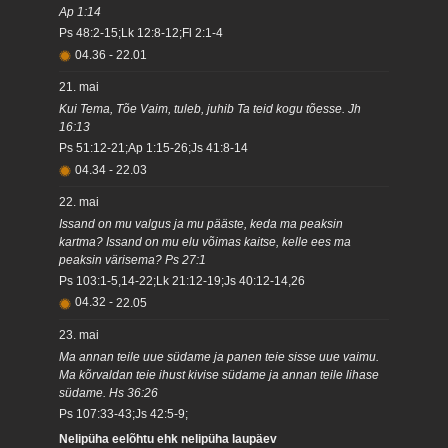
Ap 1:14
Ps 48:2-15;Lk 12:8-12;Fl 2:1-4
04.36
-
22.01
21. mai
Kui Tema, Tõe Vaim, tuleb, juhib Ta teid kogu tõesse. Jh
16:13
Ps 51:12-21;Ap 1:15-26;Js 41:8-14
04.34
-
22.03
22. mai
Issand on mu valgus ja mu pääste, keda ma peaksin
kartma? Issand on mu elu võimas kaitse, kelle ees ma
peaksin värisema? Ps 27:1
Ps 103:1-5,14-22;Lk 21:12-19;Js 40:12-14,26
04.32
-
22.05
23. mai
Ma annan teile uue südame ja panen teie sisse uue vaimu.
Ma kõrvaldan teie ihust kivise südame ja annan teile lihase
südame. Hs 36:26
Ps 107:33-43;Js 42:5-9;
Nelipüha eelõhtu ehk nelipüha laupäev