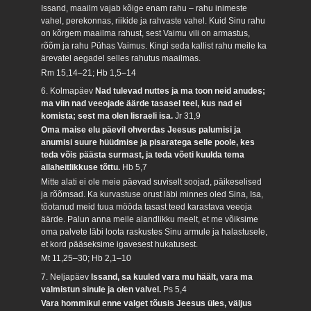
Issand, maailm vajab kõige enam rahu – rahu inimeste
vahel, perekonnas, riikide ja rahvaste vahel. Kuid Sinu rahu
on kõrgem maailma rahust, sest Vaimu vili on armastus,
rõõm ja rahu Pühas Vaimus. Kingi seda kallist rahu meile ka
ärevatel aegadel selles rahutus maailmas.
Rm 15,14–21; Hb 1,5–14
6. Kolmapäev
Nad tulevad nuttes ja ma toon neid anudes;
ma viin nad veeojade äärde tasasel teel, kus nad ei
komista; sest ma olen Iisraeli isa.
Jr 31,9
Oma maise elu päevil ohverdas Jeesus palumisi ja
anumisi suure hüüdmise ja pisaratega selle poole, kes
teda võis päästa surmast, ja teda võeti kuulda tema
allaheitlikkuse tõttu.
Hb 5,7
Mitte alati ei ole meie päevad suviselt soojad, päikeselised
ja rõõmsad. Ka kurvastuse orust läbi minnes oled Sina, Isa,
tõotanud meid tuua mööda tasast teed karastava veeoja
äärde. Palun anna meile alandlikku meelt, et me võiksime
oma palvete läbi loota raskustes Sinu armule ja halastusele,
et kord pääseksime igavesest hukatusest.
Mt 11,25–30; Hb 2,1–10
7. Neljapäev
Issand, sa kuuled vara mu häält, vara ma
valmistun sinule ja olen valvel.
Ps 5,4
Vara hommikul enne valget tõusis Jeesus üles, väljus