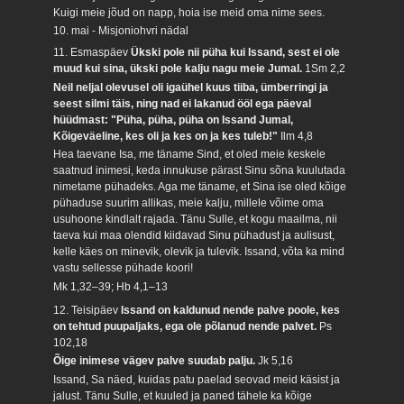
Kuigi meie jõud on napp, hoia ise meid oma nime sees.
10. mai - Misjoniohvri nädal
11. Esmaspäev
Ükski pole nii püha kui Issand, sest ei ole
muud kui sina, ükski pole kalju nagu meie Jumal.
1Sm 2,2
Neil neljal olevusel oli igaühel kuus tiiba, ümberringi ja
seest silmi täis, ning nad ei lakanud ööl ega päeval
hüüdmast: "Püha, püha, püha on Issand Jumal,
Kõigeväeline, kes oli ja kes on ja kes tuleb!"
Ilm 4,8
Hea taevane Isa, me täname Sind, et oled meie keskele
saatnud inimesi, keda innukuse pärast Sinu sõna kuulutada
nimetame pühadeks. Aga me täname, et Sina ise oled kõige
pühaduse suurim allikas, meie kalju, millele võime oma
usuhoone kindlalt rajada. Tänu Sulle, et kogu maailma, nii
taeva kui maa olendid kiidavad Sinu pühadust ja aulisust,
kelle käes on minevik, olevik ja tulevik. Issand, võta ka mind
vastu sellesse pühade koori!
Mk 1,32–39; Hb 4,1–13
12. Teisipäev
Issand on kaldunud nende palve poole, kes
on tehtud puupaljaks, ega ole põlanud nende palvet.
Ps
102,18
Õige inimese vägev palve suudab palju.
Jk 5,16
Issand, Sa näed, kuidas patu paelad seovad meid käsist ja
jalust. Tänu Sulle, et kuuled ja paned tähele ka kõige