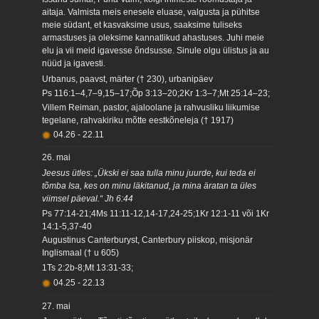
aitaja. Valmista meis enesele eluase, valgusta ja pühitse
meie südant, et kasvaksime usus, saaksime tuliseks
armastuses ja oleksime kannatlikud ahastuses. Juhi meie
elu ja vii meid igavesse õndsusse. Sinule olgu ülistus ja au
nüüd ja igavesti.
Urbanus, paavst, märter († 230), urbanipäev
Ps 116:1–4,7–9,15–17;Õp 3:13–20;2Kr 1:3–7;Mt 25:14–23;
Villem Reiman, pastor, ajaloolane ja rahvusliku liikumise
tegelane, rahvakiriku mõtte eestkõneleja († 1917)
04.26
-
22.11
26. mai
Jeesus ütles: „Ükski ei saa tulla minu juurde, kui teda ei
tõmba Isa, kes on minu läkitanud, ja mina äratan ta üles
viimsel päeval.“ Jh 6:44
Ps 77:14-21;4Ms 11:11-12,14-17,24-25;1Kr 12:1-11 või 1Kr
14:1-5,37-40
Augustinus Canterburyst, Canterbury piiskop, misjonär
Inglismaal († u 605)
1Ts 2:2b-8;Mt 13:31-33;
04.25
-
22.13
27. mai