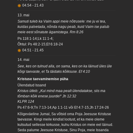
04.54
-
21.43
13. mai
Samuti tuleb ka Vaim appi meie nõtrusele: me ju ei tea,
kuidas palvetada, nõnda nagu peab, kuid Vaim ise palub
meie eest sõnatute ägamistega. Rm 8:26
Ps 118:1-14;Lk 11:1-4;
Õhtul: Ps 48:2-15;Ef 6:18-24
04.51
-
21.45
14. mai
See, kes on tulnud alla, on sama, kes on ka läinud üles üle
kõigi taevaste, et Ta täidaks kõiksuse. Ef 4:10
Kristuse taevaminemise püha
Ülendatud Issand
Kristus ütleb: „Kui mind maa pealt ülendatakse, siis ma
tõmban kõik enese juurde!“ Jh 12:32
KLPR 124
Ps 47:6-9;Tn 7:13-14;Ap 1:1-11 või Ef 4:7-15;Jh 17:24-26
Kõigeväeline Jumal, Sa võtsid oma Poja Jeesuse Kristuse
taevasse. Kingi meile kindlat lootust, et ka meie oleme
kutsutud sellesse kirkusse, kuhu Kristus on meie eel läinud.
Seda palume Jeesuse Kristuse, Sinu Poja, meie Issanda