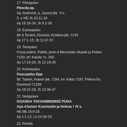
17. Pühapäev
Pimeda pp.
Ap. Andronik, p. Juunia jkk. †I s.
5. v. HE Jh 20:11-18
Ap 16:16-34; Jh 9:1-38
18. Esmaspäev
Mr-d Teodot, Dionissi, Kristiina jkk. †249
Ap 17:1-15; Jh 11:47-57
19. Teisipäev
Prusa pskmr. Patriki, prmr-d Menander, Akaaki ja Polien
†100; mr. Kaluta †u. 300
Ap 17:19-28; Jh 12:19-36
20. Kolmapäev
Paasapüha lõpp
Mr. Talelei, Asteeri jkk. †284; mr. Askla †287; Pihkva õu.
Dovmont †1299
Ap 18:22-28; Jh 12:36-47
21. Neljapäev
ISSANDA TAEVAMINEMISE PÜHA
Aps-d keiser Konstantin ja Helena † IV s.
HE Mk 16:9-20.
Ap 1:1-12; Lk 24:36-53
22. Reede