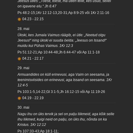
Jeesus ütles: „Tõesti, tõesti, ma ütlen teile, kes usub, sellel
on igavene elu.“ Jh 6:47
Ps 48:2-15;1Kr 12:12-13,20-31;Ap 8:9-25 või 1Kr 2:11-16
04.23
-
22.15
28. mai
Ükski, kes Jumala Vaimus räägib, ei ütle: „Neetud olgu
Jeesus!“ ning ükski ei suuda öelda: „Jeesus on Issand!“
muidu kui Pühas Vaimus. 1Kr 12:3
Ps 51:12-21;Ap 10:44-48;Jh 6:44-47 või Ap 11:1-18
04.21
-
22.17
29. mai
Armuandides on küll erinevusi, aga Vaim on seesama, ja
teenimisviisides on erinevusi, aga Issand on seesama. 1Kr
12:4-5
Ps 103:1-5,14-22;Gl 3:1-5;Jh 16:12-15 või Ap 11:19-26
04.19
-
22.19
30. mai
Nagu ihu on üks tervik ja sel on palju liikmeid, aga kõik selle
ihu liikmed, kuigi neid on palju, on üks ihu, nõnda on ka
Kristus. 1Kr 12:12
Ps 107:33-43;Ap 18:1-11;