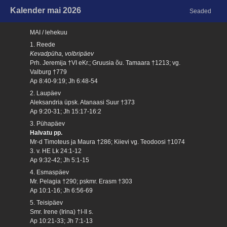
Kalender mai 2026
Seaded
MAI / lehekuu
1. Reede
Kevadpüha, volbripäev
Prh. Jeremija †VI eKr.; Gruusia õu. Tamaara †1213; vg.
Valburg †779
Ap 8:40-9:19; Jh 6:48-54
2. Laupäev
Aleksandria üpsk. Atanaasi Suur †373
Ap 9:20-31; Jh 15:17-16:2
3. Pühapäev
Halvatu pp.
Mr-d Timoteus ja Maura †286; Kiievi vg. Teodoosi †1074
3. v. HE Lk 24:1-12
Ap 9:32-42; Jh 5:1-15
4. Esmaspäev
Mr. Pelagia †290; pskmr. Erasm †303
Ap 10:1-16; Jh 6:56-69
5. Teisipäev
Smr. Irene (Irina) †I-II s.
Ap 10:21-33; Jh 7:1-13