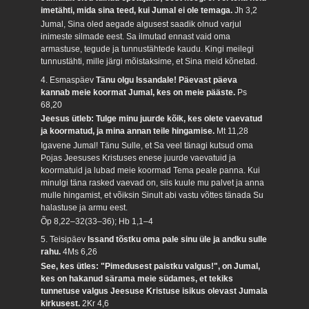
imetähti, mida sina teed, kui Jumal ei ole temaga.
Jh 3,2
Jumal, Sina oled aegade algusest saadik olnud varjul
inimeste silmade eest. Sa ilmutad ennast vaid oma
armastuse, tegude ja tunnustähtede kaudu. Kingi meilegi
tunnustähti, mille järgi mõistaksime, et Sina meid kõnetad.
4. Esmaspäev
Tänu olgu Issandale! Päevast päeva
kannab meie koormat Jumal, kes on meie pääste.
Ps
68,20
Jeesus ütleb: Tulge minu juurde kõik, kes olete vaevatud
ja koormatud, ja mina annan teile hingamise.
Mt 11,28
Igavene Jumal! Tänu Sulle, et Sa veel tänagi kutsud oma
Pojas Jeesuses Kristuses enese juurde vaevatuid ja
koormatuid ja lubad meie koormad Tema peale panna. Kui
minulgi täna rasked vaevad on, siis kuule mu palvet ja anna
mulle hingamist, et võiksin Sinult abi vastu võttes tänada Su
halastuse ja armu eest.
Õp 8,22–32(33–36); Hb 1,1–4
5. Teisipäev
Issand tõstku oma pale sinu üle ja andku sulle
rahu.
4Ms 6,26
See, kes ütles: "Pimedusest paistku valgus!", on Jumal,
kes on hakanud särama meie südames, et tekiks
tunnetuse valgus Jeesuse Kristuse isikus olevast Jumala
kirkusest.
2Kr 4,6