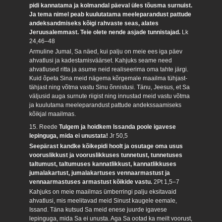
pidi kannatama ja kolmandal päeval üles tõusma surnuist.
Ja tema nimel peab kuulutatama meeleparandust pattude
andeksandmiseks kõigi rahvaste seas, alates
Jeruusalemmast. Teie olete nende asjade tunnistajad.
Lk
24,46–48
Armuline Jumal, Sa näed, kui palju on meie ees iga päev
ahvatlusi ja kadestamisväärset. Kahjuks seame need
ahvatlused ritta ja asume neid realiseerima oma tahte järgi.
Kuid õpeta Sina meid nägema kõrgemale maailma tühjast-
tähjast ning võtma vastu Sinu õnnistusi. Tänu, Jeesus, et Sa
väljusid auga surnute riigist ning innustad meid vastu võtma
ja kuulutama meeleparandust pattude andekssaamiseks
kõikjal maailmas.
15. Reede
Tulgem ja hoidkem Issanda poole igavese
lepinguga, mida ei unustata!
Jr 50,5
Seepärast kandke kõikepidi hoolt ja osutage oma usus
vooruslikkust ja vooruslikkuses tunnetust, tunnetuses
taltumust, taltumuses kannatlikkust, kannatlikkuses
jumalakartust, jumalakartuses vennaarmastust ja
vennaarmastuses armastust kõikide vastu.
2Pt 1,5–7
Kahjuks on meie maailmas ümberringi palju eksitavaid
ahvatlusi, mis meelitavad meid Sinust kaugele eemale,
Issand. Täna kutsud Sa meid enese juurde igavese
lepinguga, mida Sa ei unusta. Aga Sa ootad ka meilt voorust,