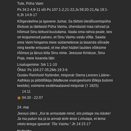
Tule, Püha Vaim
Ps 34:2-4,9-11 või Ps 107:1-2,21-22;Js 59:20-21;Ap 19:1-
6;Jh 14:8-17
Kõigeväeline ja igavene Jumal, Sa täitsid ülestõusmispüha
tõotuse ja läkitasid Püha Vaimu, ühendasid maa rahvad ja
hõimud Sinu kirkust kuulutama. Vaata oma rahva peale, kes
on kogunenud palves, et Sinu Vaimu vastu võtta. Saada
oma Vaim hingama meie südametesse ja tasanda sõnade
ning keelte erisused, et me ühel häälel lauldes võiksime
rõõmus ja tänus kiita Sinu nime. Jeesuse Kristuse, Sinu
Poja, meie Issanda läbi.
Lisalugemine: Srk 1:1-10
Õhtul: Ps 104:27-35;2Ms 19:3-6
Gustav Reinhold Nyländer, misjonär Sierra Leones Lääne–
Aafrikas ja piiblitõlkija (Matteuse evangeeliumi tõlkija bulomi
keelde), esimene eestimaalasest misjonär († 1825)
14.11
04.30
-
22.07
24. mai
Jeesus ütles: „Kui te armastate mind, siis pidage mu käske!
Ja ma palun Isa ja ta annab teile teise Lohutaja, et tema
oleks teiega igavesti: Tõe Vaimu.“ Jh 14:15-17