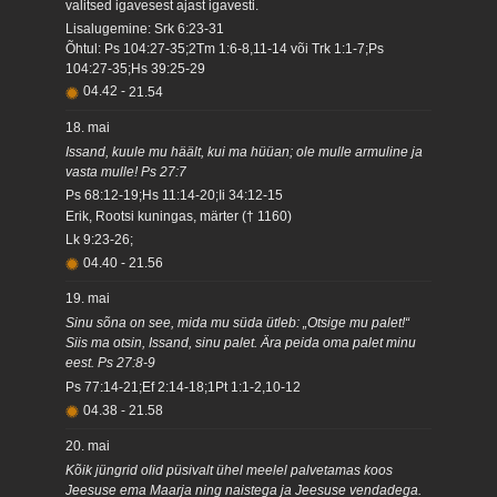
valitsed igavesest ajast igavesti.
Lisalugemine: Srk 6:23-31
Õhtul: Ps 104:27-35;2Tm 1:6-8,11-14 või Trk 1:1-7;Ps
104:27-35;Hs 39:25-29
04.42
-
21.54
18. mai
Issand, kuule mu häält, kui ma hüüan; ole mulle armuline ja
vasta mulle! Ps 27:7
Ps 68:12-19;Hs 11:14-20;Ii 34:12-15
Erik, Rootsi kuningas, märter († 1160)
Lk 9:23-26;
04.40
-
21.56
19. mai
Sinu sõna on see, mida mu süda ütleb: „Otsige mu palet!“
Siis ma otsin, Issand, sinu palet. Ära peida oma palet minu
eest. Ps 27:8-9
Ps 77:14-21;Ef 2:14-18;1Pt 1:1-2,10-12
04.38
-
21.58
20. mai
Kõik jüngrid olid püsivalt ühel meelel palvetamas koos
Jeesuse ema Maarja ning naistega ja Jeesuse vendadega.