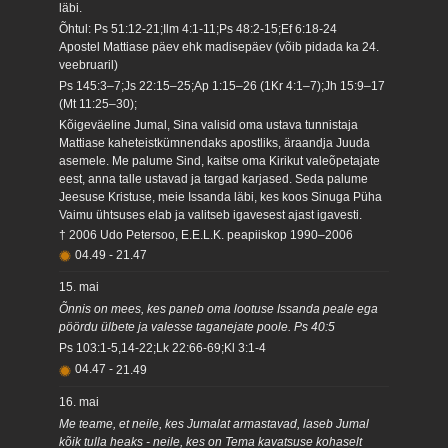
läbi.
Õhtul: Ps 51:12-21;Ilm 4:1-11;Ps 48:2-15;Ef 6:18-24
Apostel Mattiase päev ehk madisepäev (võib pidada ka 24.
veebruaril)
Ps 145:3–7;Js 22:15–25;Ap 1:15–26 (1Kr 4:1–7);Jh 15:9–17
(Mt 11:25–30);
Kõigeväeline Jumal, Sina valisid oma ustava tunnistaja
Mattiase kaheteistkümnendaks apostliks, äraandja Juuda
asemele. Me palume Sind, kaitse oma Kirikut valeõpetajate
eest, anna talle ustavad ja targad karjased. Seda palume
Jeesuse Kristuse, meie Issanda läbi, kes koos Sinuga Püha
Vaimu ühtsuses elab ja valitseb igavesest ajast igavesti.
† 2006 Udo Petersoo, E.E.L.K. peapiiskop 1990–2006
04.49
-
21.47
15. mai
Õnnis on mees, kes paneb oma lootuse Issanda peale ega
pöördu ülbete ja valesse taganejate poole. Ps 40:5
Ps 103:1-5,14-22;Lk 22:66-69;Kl 3:1-4
04.47
-
21.49
16. mai
Me teame, et neile, kes Jumalat armastavad, laseb Jumal
kõik tulla heaks - neile, kes on Tema kavatsuse kohaselt