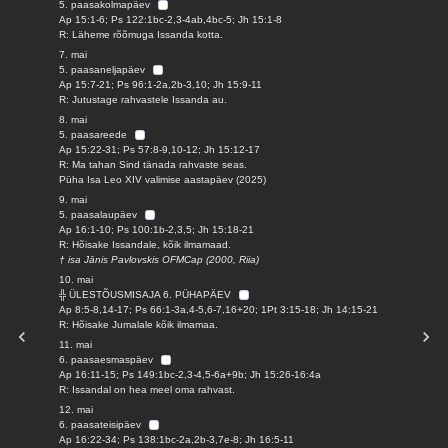
5. paasakolmapäev
Ap 15:1-6; Ps 122:1bc-2,3-4ab,4bc-5; Jh 15:1-8
R: Läheme rõõmuga Issanda kotta.
7. mai
5. paasaneljapäev
Ap 15:7-21; Ps 96:1-2a,2b-3,10; Jh 15:9-11
R: Jutustage rahvastele Issanda au.
8. mai
5. paasareede
Ap 15:22-31; Ps 57:8-9,10-12; Jh 15:12-17
R: Ma tahan Sind tänada rahvaste seas.
Püha Isa Leo XIV valimise aastapäev (2025)
9. mai
5. paasalaupäev
Ap 16:1-10; Ps 100:1b-2,3,5; Jh 15:18-21
R: Hõisake Issandale, kõik ilmamaad.
† isa Jānis Pavlovskis OFMCap (2000, Riia)
10. mai
╬ ÜLESTÕUSMISAJA 6. PÜHAPÄEV
Ap 8:5-8,14-17; Ps 66:1-3a,4-5,6-7,16+20; 1Pt 3:15-18; Jh 14:15-21
R: Hõisake Jumalale kõik ilmamaa.
11. mai
6. paasaesmaspäev
Ap 16:11-15; Ps 149:1bc-2,3-4,5-6a+9b; Jh 15:26-16:4a
R: Issandal on hea meel oma rahvast.
12. mai
6. paasateisipäev
Ap 16:22-34; Ps 138:1bc-2a,2b-3,7e-8; Jh 16:5-11