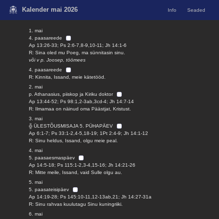
Kalender mai 2026
Info
Seaded
1. mai
4. paasareede
Ap 13:26-33; Ps 2:6-7,8-9,10-11; Jh 14:1-6
R: Sina oled mu Poeg, ma sünnitasin sinu.
või v p. Joosep, töömees
4. paasareede
R: Kinnita, Issand, meie kätetööd.
2. mai
p. Athanasius, piiskop ja Kiriku doktor
Ap 13:44-52; Ps 98:1,2-3ab,3cd-4; Jh 14:7-14
R: Ilmamaa on näinud oma Päästjat, Kristust.
3. mai
╬ ÜLESTÕUSMISAJA 5. PÜHAPÄEV
Ap 6:1-7; Ps 33:1-2,4-5,18-19; 1Pt 2:4-9; Jh 14:1-12
R: Sinu heldus, Issand, olgu meie peal.
4. mai
5. paasaesmaspäev
Ap 14:5-18; Ps 115:1-2,3-4,15-16; Jh 14:21-26
R: Mitte meile, Issand, vaid Sulle olgu au.
5. mai
5. paasateisipäev
Ap 14:19-28; Ps 145:10-11,12-13ab,21; Jh 14:27-31a
R: Sinu rahvas kuulutagu Sinu kuningriiki.
6. mai