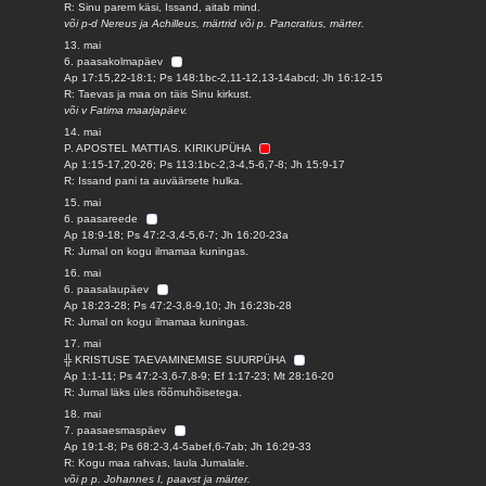
R: Sinu parem käsi, Issand, aitab mind.
või p-d Nereus ja Achilleus, märtrid või p. Pancratius, märter.
13. mai
6. paasakolmapäev
Ap 17:15,22-18:1; Ps 148:1bc-2,11-12,13-14abcd; Jh 16:12-15
R: Taevas ja maa on täis Sinu kirkust.
või v Fatima maarjapäev.
14. mai
P. APOSTEL MATTIAS. KIRIKUPÜHA
Ap 1:15-17,20-26; Ps 113:1bc-2,3-4,5-6,7-8; Jh 15:9-17
R: Issand pani ta auväärsete hulka.
15. mai
6. paasareede
Ap 18:9-18; Ps 47:2-3,4-5,6-7; Jh 16:20-23a
R: Jumal on kogu ilmamaa kuningas.
16. mai
6. paasalaupäev
Ap 18:23-28; Ps 47:2-3,8-9,10; Jh 16:23b-28
R: Jumal on kogu ilmamaa kuningas.
17. mai
╬ KRISTUSE TAEVAMINEMISE SUURPÜHA
Ap 1:1-11; Ps 47:2-3,6-7,8-9; Ef 1:17-23; Mt 28:16-20
R: Jumal läks üles rõõmuhõisetega.
18. mai
7. paasaesmaspäev
Ap 19:1-8; Ps 68:2-3,4-5abef,6-7ab; Jh 16:29-33
R: Kogu maa rahvas, laula Jumalale.
või p p. Johannes I, paavst ja märter.