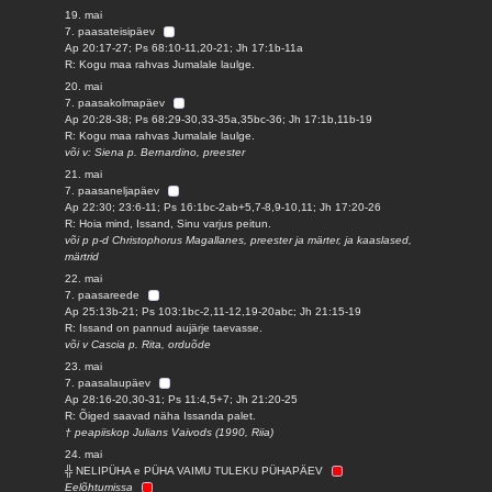
19. mai
7. paasateisipäev
Ap 20:17-27; Ps 68:10-11,20-21; Jh 17:1b-11a
R: Kogu maa rahvas Jumalale laulge.
20. mai
7. paasakolmapäev
Ap 20:28-38; Ps 68:29-30,33-35a,35bc-36; Jh 17:1b,11b-19
R: Kogu maa rahvas Jumalale laulge.
või v: Siena p. Bernardino, preester
21. mai
7. paasaneljapäev
Ap 22:30; 23:6-11; Ps 16:1bc-2ab+5,7-8,9-10,11; Jh 17:20-26
R: Hoia mind, Issand, Sinu varjus peitun.
või p p-d Christophorus Magallanes, preester ja märter, ja kaaslased,
märtrid
22. mai
7. paasareede
Ap 25:13b-21; Ps 103:1bc-2,11-12,19-20abc; Jh 21:15-19
R: Issand on pannud aujärje taevasse.
või v Cascia p. Rita, orduõde
23. mai
7. paasalaupäev
Ap 28:16-20,30-31; Ps 11:4,5+7; Jh 21:20-25
R: Õiged saavad näha Issanda palet.
† peapiiskop Julians Vaivods (1990, Riia)
24. mai
╬ NELIPÜHA e PÜHA VAIMU TULEKU PÜHAPÄEV
Eelõhtumissa