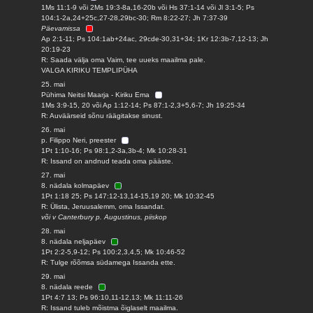
1Ms 11:1-9 või 2Ms 19:3-8a,16-20b või Hs 37:1-14 või Jl 3:1-5; Ps
104:1-2a,24+25c,27-28,29bc-30; Rm 8:22-27; Jh 7:37-39
Päevamissa
Ap 2:1-11; Ps 104:1ab+24ac, 29cde-30,31+34; 1Kr 12:3b-7,12-13; Jh
20:19-23
R: Saada välja oma Vaim, tee uueks maailma pale.
VALGA KIRIKU TEMPLIPÜHA
25. mai
Pühima Neitsi Maarja - Kiriku Ema
1Ms 3:9-15, 20 või Ap 1:12-14; Ps 87:1-2,3+5,6-7; Jh 19:25-34
R: Auväärseid sõnu räägitakse sinust.
26. mai
p. Filippo Neri, preester
1Pt 1:10-16; Ps 98:1,2-3a,3b-4; Mk 10:28-31
R: Issand on andnud teada oma pääste.
27. mai
8. nädala kolmapäev
1Pt 1:18 25; Ps 147:12-13,14-15,19 20; Mk 10:32-45
R: Ülista, Jeruusalemm, oma Issandat.
või v Canterbury p. Augustinus, piiskop
28. mai
8. nädala neljapäev
1Pt 2:2-5,9-12; Ps 100:2,3,4,5; Mk 10:46-52
R: Tulge rõõmsa südamega Issanda ette.
29. mai
8. nädala reede
1Pt 4:7 13; Ps 96:10,11-12,13; Mk 11:11-26
R: Issand tuleb mõistma õiglaselt maailma.