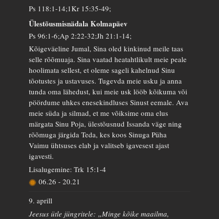
Ps 118:1-14;1Kr 15:35-49;
Ülestõusmisnädala Kolmapäev
Ps 96:1-6;Ap 2:22-32;Jh 21:1-14;
Kõigeväeline Jumal, Sina oled kinkinud meile taas
selle rõõmuaja. Sina vaatad heatahtlikult meie peale
hoolimata sellest, et oleme sageli kahelnud Sinu
tõotustes ja ustavuses. Tugevda meie usku ja anna
tunda oma lähedust, kui meie usk lööb kõikuma või
pöördume uhkes enesekindluses Sinust eemale. Ava
meie süda ja silmad, et me võiksime oma elus
märgata Sinu Poja, ülestõusnud Issanda väge ning
rõõmuga järgida Teda, kes koos Sinuga Püha
Vaimu ühtsuses elab ja valitseb igavesest ajast
igavesti.
Lisalugemine: Trk 15:1-4
06.26
-
20.21
9. aprill
Jeesus ütle jüngritele: „Minge kõike maailma,