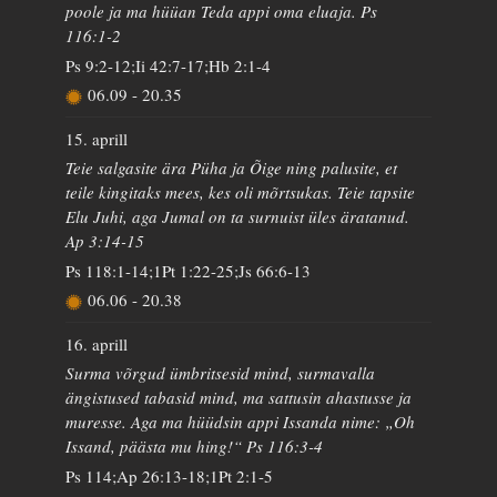
poole ja ma hüüan Teda appi oma eluaja. Ps
116:1-2
Ps 9:2-12;Ii 42:7-17;Hb 2:1-4
06.09
-
20.35
15. aprill
Teie salgasite ära Püha ja Õige ning palusite, et
teile kingitaks mees, kes oli mõrtsukas. Teie tapsite
Elu Juhi, aga Jumal on ta surnuist üles äratanud.
Ap 3:14-15
Ps 118:1-14;1Pt 1:22-25;Js 66:6-13
06.06
-
20.38
16. aprill
Surma võrgud ümbritsesid mind, surmavalla
ängistused tabasid mind, ma sattusin ahastusse ja
muresse. Aga ma hüüdsin appi Issanda nime: „Oh
Issand, päästa mu hing!“ Ps 116:3-4
Ps 114;Ap 26:13-18;1Pt 2:1-5