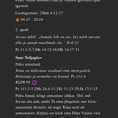
igavesti.
Lisalugemine: 2Mak 6:12-17
06.47
-
20.04
2. aprill
Jeesus ütleb: „Jumala leib on see, kes tuleb taevast
alla ja annab maailmale elu.“ Jh 6:33
Ps 11:1-5,7;Mk 14:12-16;Mk 14:17-31
Suur Neljapäev
Püha armulaud
Tema on mälestuse seadnud oma imetegudele.
Halastaja ja armuline on Issand. Ps 111:4
KLPR 89
Ps 111:2-5;2Ms 24:4-11;1Kr 11:23-29;Jh 13:1-15
Püha Jumal, kõige armastuse allikas. Ööl, mil
Jeesus ära anti, andis Ta oma jüngritele uue käsu -
armastada üksteist, nii nagu Tema neid oli
armastanud. Kirjuta see käsk oma Püha Vaimu väel