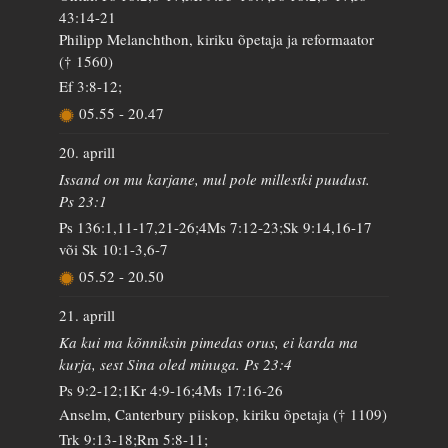
43:14-21
Philipp Melanchthon, kiriku õpetaja ja reformaator
(† 1560)
Ef 3:8-12;
05.55
-
20.47
20. aprill
Issand on mu karjane, mul pole millestki puudust.
Ps 23:1
Ps 136:1,11-17,21-26;4Ms 7:12-23;Sk 9:14,16-17
või Sk 10:1-3,6-7
05.52
-
20.50
21. aprill
Ka kui ma kõnniksin pimedas orus, ei karda ma
kurja, sest Sina oled minuga. Ps 23:4
Ps 9:2-12;1Kr 4:9-16;4Ms 17:16-26
Anselm, Canterbury piiskop, kiriku õpetaja († 1109)
Trk 9:13-18;Rm 5:8-11;