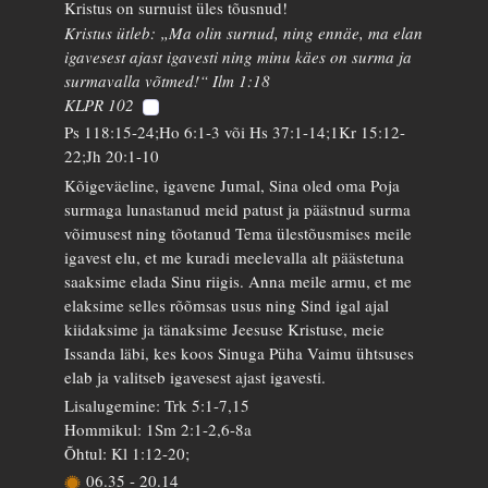
Kristus on surnuist üles tõusnud!
Kristus ütleb: „Ma olin surnud, ning ennäe, ma elan
igavesest ajast igavesti ning minu käes on surma ja
surmavalla võtmed!“ Ilm 1:18
KLPR 102
Ps 118:15-24;Ho 6:1-3 või Hs 37:1-14;1Kr 15:12-
22;Jh 20:1-10
Kõigeväeline, igavene Jumal, Sina oled oma Poja
surmaga lunastanud meid patust ja päästnud surma
võimusest ning tõotanud Tema ülestõusmises meile
igavest elu, et me kuradi meelevalla alt päästetuna
saaksime elada Sinu riigis. Anna meile armu, et me
elaksime selles rõõmsas usus ning Sind igal ajal
kiidaksime ja tänaksime Jeesuse Kristuse, meie
Issanda läbi, kes koos Sinuga Püha Vaimu ühtsuses
elab ja valitseb igavesest ajast igavesti.
Lisalugemine: Trk 5:1-7,15
Hommikul: 1Sm 2:1-2,6-8a
Õhtul: Kl 1:12-20;
06.35
-
20.14