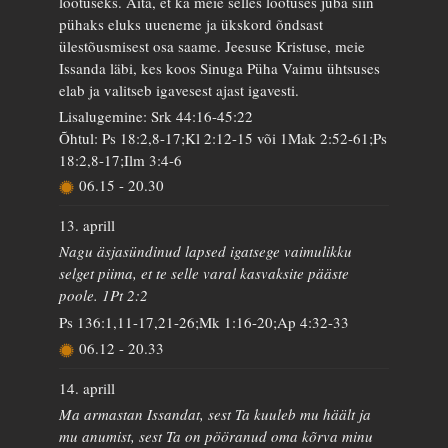
lootuseks. Aita, et ka meie selles lootuses juba siin
pühaks eluks uueneme ja ükskord õndsast
ülestõusmisest osa saame. Jeesuse Kristuse, meie
Issanda läbi, kes koos Sinuga Püha Vaimu ühtsuses
elab ja valitseb igavesest ajast igavesti.
Lisalugemine: Srk 44:16-45:22
Õhtul: Ps 18:2,8-17;Kl 2:12-15 või 1Mak 2:52-61;Ps
18:2,8-17;Ilm 3:4-6
06.15
-
20.30
13. aprill
Nagu äsjasündinud lapsed igatsege vaimulikku
selget piima, et te selle varal kasvaksite pääste
poole. 1Pt 2:2
Ps 136:1,11-17,21-26;Mk 1:16-20;Ap 4:32-33
06.12
-
20.33
14. aprill
Ma armastan Issandat, sest Ta kuuleb mu häält ja
mu anumist, sest Ta on pööranud oma kõrva minu