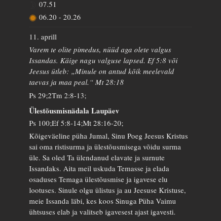
07.51
06.20
-
20.26
11. aprill
Varem te olite pimedus, nüüd aga olete valgus
Issandas. Käige nagu valguse lapsed. Ef 5:8 või
Jeesus ütleb: „Minule on antud kõik meelevald
taevas ja maa peal.“ Mt 28:18
Ps 29;2Tm 2:8-13;
Ülestõusmisnädala Laupäev
Ps 100;Ef 5:8-14;Mt 28:16-20;
Kõigeväeline püha Jumal, Sinu Poeg Jeesus Kristus
sai oma ristisurma ja ülestõusmisega võidu surma
üle. Sa oled Ta ülendanud elavate ja surnute
Issandaks. Aita meil uskuda Temasse ja elada
osaduses Temaga ülestõusmise ja igavese elu
lootuses. Sinule olgu ülistus ja au Jeesuse Kristuse,
meie Issanda läbi, kes koos Sinuga Püha Vaimu
ühtsuses elab ja valitseb igavesest ajast igavesti.