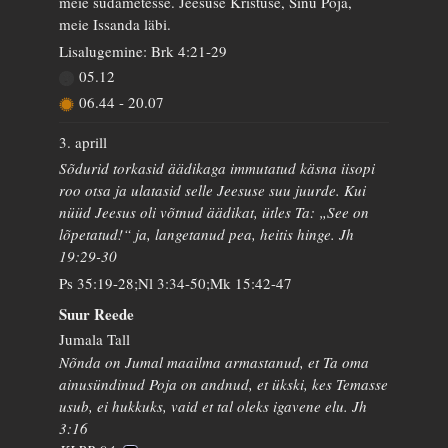
meie südametesse. Jeesuse Kristuse, Sinu Poja,
meie Issanda läbi.
Lisalugemine: Brk 4:21-29
05.12
06.44
-
20.07
3. aprill
Sõdurid torkasid äädikaga immutatud käsna iisopi
roo otsa ja ulatasid selle Jeesuse suu juurde. Kui
nüüd Jeesus oli võtnud äädikat, ütles Ta: „See on
lõpetatud!“ ja, langetanud pea, heitis hinge. Jh
19:29-30
Ps 35:19-28;Nl 3:34-50;Mk 15:42-47
Suur Reede
Jumala Tall
Nõnda on Jumal maailma armastanud, et Ta oma
ainusündinud Poja on andnud, et ükski, kes Temasse
usub, ei hukkuks, vaid et tal oleks igavene elu. Jh
3:16