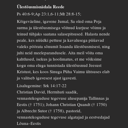
Ülestõusmisnädala Reede
Ps 40:6-9;Ap 23:1,6-11;Mt 28:8-15;
Kõigeväeline, igavene Jumal, Sa oled oma Poja
surma ja ülestõusmisega võitnud kurjuse võimu ja
teinud tühjaks saatana salasepitsused. Halasta nende
peale, kes nüüdki pettuse ja kavalusega püüavad
valeks pöörata sõnumit Issanda ülestõusmisest, ning
juhi neid meeleparandusele. Aita meil võita oma
kahtlused, isekus ja hoolimatus, et me võiksime
kogu oma eluga tunnistada ülestõusnud Jeesust
Kristust, kes koos Sinuga Püha Vaimu ühtsuses elab
ja valitseb igavesest ajast igavesti.
Lisalugemine: Srk 14:17-22
Christian David, Herrnhuti saadik,
vennastekoguduse tegevuse alusepanija Tallinnas ja
Eestis († 1751); Johann Christian Quandt († 1750)
ja Albrecht Sutor († 1758), pastorid,
vennastekoguduse tegevuse algatajad ja eestvedajad
Lõuna–Eestis