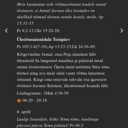
Meie kuulutame teile rõõmusõnumit isadele antud
tõotusest, et Jumal Jeesust üles äratades on
täielikult täitnud tõotuse nende lastele, meile. Ap
13:32-33
Ps 9:2-12;1Kr 15:20-28;
Ülestõusmisnädala Teisipäev
Ps 105:1-6(7-10);Ap 13:23-33;Lk 24:36-49;
Kõigeväeline Jumal, oma Poja alanduse läbi
ülendasid Sa langenud maailma ja päästsid meid
surma lootusetusest. Õpeta meid mõistma Sinu sõna
tõotusi ning ava meie süda vastu võtma lunastuse
sõnumit. Kingi oma ustavale rahvale osa igavesest
rõõmust Jeesuse Kristuse, ülestõusnud Issanda läbi.
Lisalugemine: 1Mak 4:36-59
06.29
-
20.18
8. aprill
Laulge Issandale, kiitke Tema nime, kuulutage
päevast päeva Tema päästet! Ps 96:2