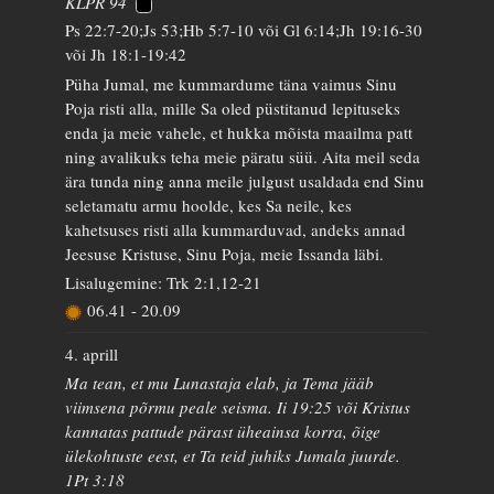
KLPR 94
Ps 22:7-20;Js 53;Hb 5:7-10 või Gl 6:14;Jh 19:16-30
või Jh 18:1-19:42
Püha Jumal, me kummardume täna vaimus Sinu
Poja risti alla, mille Sa oled püstitanud lepituseks
enda ja meie vahele, et hukka mõista maailma patt
ning avalikuks teha meie päratu süü. Aita meil seda
ära tunda ning anna meile julgust usaldada end Sinu
seletamatu armu hoolde, kes Sa neile, kes
kahetsuses risti alla kummarduvad, andeks annad
Jeesuse Kristuse, Sinu Poja, meie Issanda läbi.
Lisalugemine: Trk 2:1,12-21
06.41
-
20.09
4. aprill
Ma tean, et mu Lunastaja elab, ja Tema jääb
viimsena põrmu peale seisma. Ii 19:25 või Kristus
kannatas pattude pärast üheainsa korra, õige
ülekohtuste eest, et Ta teid juhiks Jumala juurde.
1Pt 3:18