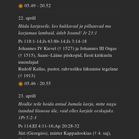
05.49
-
20.52
22. aprill
Häda karjaseile, kes hukkavad ja pillutavad mu
karjamaa lambaid, ütleb Issand! Jr 23:1
Ps 118:1-14;Js 63:8b-14;Js 3:14-18
Johannes IV Kievel († 1527) ja Johannes III Orgas
(† 1515), Saare–Lääne piiskopid, Eesti kirikuelu
uuendajad
Rudolf Kallas, pastor, rahvusliku liikumise tegelane
(† 1913)
05.46
-
20.55
23. aprill
Hoidke teile hoida antud Jumala karja, mitte nagu
isandad liisuosa üle, vaid olles karjale eeskujuks.
1Pt 5:2-3
Ps 114;Ef 4:11-16;Ap 20:28-32
Jüri (Georgios), märter Kappadookias († 4. saj),