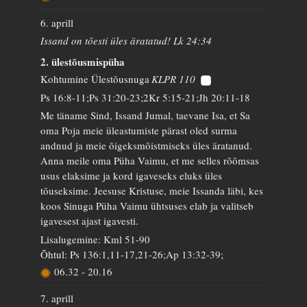
6. aprill
Issand on tõesti üles äratatud! Lk 24:34
2. ülestõusmispüha
Kohtumine Ülestõusnuga
KLPR 110
Ps 16:8-11;Ps 31:20-23;2Kr 5:15-21;Jh 20:11-18
Me täname Sind, Issand Jumal, taevane Isa, et Sa
oma Poja meie üleastumiste pärast oled surma
andnud ja meie õigeksmõistmiseks üles äratanud.
Anna meile oma Püha Vaimu, et me selles rõõmsas
usus elaksime ja kord igaveseks eluks üles
tõuseksime. Jeesuse Kristuse, meie Issanda läbi, kes
koos Sinuga Püha Vaimu ühtsuses elab ja valitseb
igavesest ajast igavesti.
Lisalugemine: Kml 51-90
Õhtul: Ps 136:1,11-17,21-26;Ap 13:32-39;
06.32
-
20.16
7. aprill