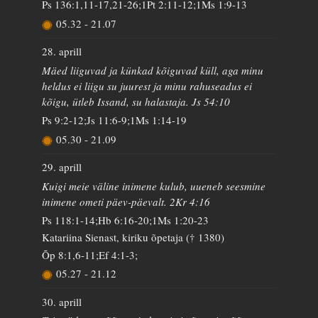
Ps 136:1,11-17,21-26;1Pt 2:11-12;1Ms 1:9-13
05.32
-
21.07
28. aprill
Mäed liiguvad ja künkad kõiguvad küll, aga minu
heldus ei liigu su juurest ja minu rahuseadus ei
kõigu, ütleb Issand, su halastaja. Js 54:10
Ps 9:2-12;Js 11:6-9;1Ms 1:14-19
05.30
-
21.09
29. aprill
Kuigi meie väline inimene kulub, uueneb seesmine
inimene ometi päev-päevalt. 2Kr 4:16
Ps 118:1-14;Hb 6:16-20;1Ms 1:20-23
Katariina Sienast, kiriku õpetaja († 1380)
Õp 8:1,6-11;Ef 4:1-3;
05.27
-
21.12
30. aprill