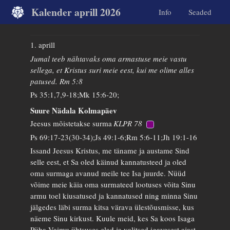
Kalender aprill 2026
Info
Seaded
1. aprill
Jumal teeb nähtavaks oma armastuse meie vastu
sellega, et Kristus suri meie eest, kui me olime alles
patused. Rm 5:8
Ps 35:1,7,9-18;Mk 15:6-20;
Suure Nädala Kolmapäev
Jeesus mõistetakse surma
KLPR 78
Ps 69:17-23(30-34);Js 49:1-6;Rm 5:6-11;Jh 19:1-16
Issand Jeesus Kristus, me täname ja austame Sind
selle eest, et Sa oled käinud kannatusteed ja oled
oma surmaga avanud meile tee Isa juurde. Nüüd
võime meie käia oma surmateed lootuses võita Sinu
armu toel kiusatused ja kannatused ning minna Sinu
jälgedes läbi surma kitsa värava ülestõusmisse, kus
näeme Sinu kirkust. Kuule meid, kes Sa koos Isaga
Püha Vaimu ühtsuses elad ja valitsed igavesest ajast