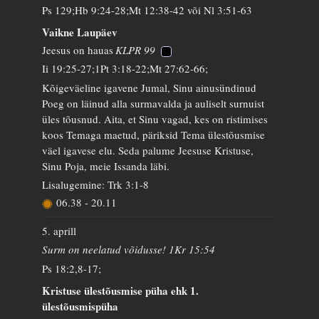
Ps 129;Hb 9:24-28;Mt 12:38-42 või Nl 3:51-63
Vaikne Laupäev
Jeesus on hauas
KLPR 99
Ii 19:25-27;1Pt 3:18-22;Mt 27:62-66;
Kõigeväeline igavene Jumal, Sinu ainusündinud
Poeg on läinud alla surmavalda ja auliselt surnuist
üles tõusnud. Aita, et Sinu vagad, kes on ristimises
koos Temaga maetud, päriksid Tema ülestõusmise
väel igavese elu. Seda palume Jeesuse Kristuse,
Sinu Poja, meie Issanda läbi.
Lisalugemine: Trk 3:1-8
06.38
-
20.11
5. aprill
Surm on neelatud võidusse! 1Kr 15:54
Ps 18:2,8-17;
Kristuse ülestõusmise püha ehk 1.
ülestõusmispüha