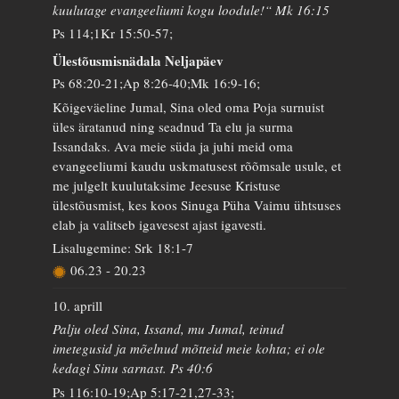
kuulutage evangeeliumi kogu loodule!“ Mk 16:15
Ps 114;1Kr 15:50-57;
Ülestõusmisnädala Neljapäev
Ps 68:20-21;Ap 8:26-40;Mk 16:9-16;
Kõigeväeline Jumal, Sina oled oma Poja surnuist
üles äratanud ning seadnud Ta elu ja surma
Issandaks. Ava meie süda ja juhi meid oma
evangeeliumi kaudu uskmatusest rõõmsale usule, et
me julgelt kuulutaksime Jeesuse Kristuse
ülestõusmist, kes koos Sinuga Püha Vaimu ühtsuses
elab ja valitseb igavesest ajast igavesti.
Lisalugemine: Srk 18:1-7
06.23
-
20.23
10. aprill
Palju oled Sina, Issand, mu Jumal, teinud
imetegusid ja mõelnud mõtteid meie kohta; ei ole
kedagi Sinu sarnast. Ps 40:6
Ps 116:10-19;Ap 5:17-21,27-33;