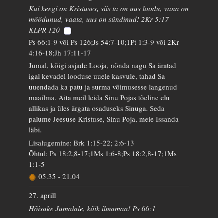
Kui keegi on Kristuses, siis ta on uus loodu, vana on
möödunud, vaata, uus on sündinud! 2Kr 5:17
KLPR 120
Ps 66:1-9 või Ps 126;Js 54:7-10;1Pt 1:3-9 või 2Kr
4:16-18;Jh 17:11-17
Jumal, kõigi asjade Looja, nõnda nagu Sa äratad
igal kevadel looduse uuele kasvule, tahad Sa
uuendada ka patu ja surma võimusesse langenud
maailma. Aita meil leida Sinu Pojas tõeline elu
allikas ja üles ärgata osaduseks Sinuga. Seda
palume Jeesuse Kristuse, Sinu Poja, meie Issanda
läbi.
Lisalugemine: Brk 1:15-22; 2:6-13
Õhtul: Ps 18:2,8-17;1Ms 1:6-8;Ps 18:2,8-17;1Ms
1:1-5
05.35
-
21.04
27. aprill
Hõisake Jumalale, kõik ilmamaa! Ps 66:1