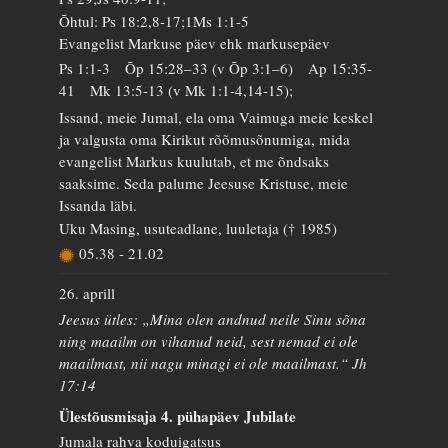
Õhtul: Ps 18:2,8-17;1Ms 1:1-5
Evangelist Markuse päev ehk markusepäev
Ps 1:1-3 Õp 15:28–33 (v Õp 3:1–6) Ap 15:35-
41 Mk 13:5-13 (v Mk 1:1-4,14-15);
Issand, meie Jumal, ela oma Vaimuga meie keskel
ja valgusta oma Kirikut rõõmusõnumiga, mida
evangelist Markus kuulutab, et me õndsaks
saaksime. Seda palume Jeesuse Kristuse, meie
Issanda läbi.
Uku Masing, usuteadlane, luuletaja († 1985)
05.38
-
21.02
26. aprill
Jeesus ütles: „Mina olen andnud neile Sinu sõna
ning maailm on vihanud neid, sest nemad ei ole
maailmast, nii nagu minagi ei ole maailmast.“ Jh
17:14
Ülestõusmisaja 4. pühapäev Jubilate
Jumala rahva koduigatsus