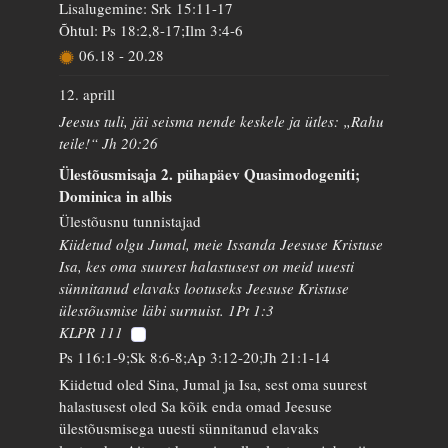
Lisalugemine: Srk 15:11-17
Õhtul: Ps 18:2,8-17;Ilm 3:4-6
06.18
-
20.28
12. aprill
Jeesus tuli, jäi seisma nende keskele ja ütles: „Rahu
teile!“ Jh 20:26
Ülestõusmisaja 2. pühapäev Quasimodogeniti;
Dominica in albis
Ülestõusnu tunnistajad
Kiidetud olgu Jumal, meie Issanda Jeesuse Kristuse
Isa, kes oma suurest halastusest on meid uuesti
sünnitanud elavaks lootuseks Jeesuse Kristuse
ülestõusmise läbi surnuist. 1Pt 1:3
KLPR 111
Ps 116:1-9;Sk 8:6-8;Ap 3:12-20;Jh 21:1-14
Kiidetud oled Sina, Jumal ja Isa, sest oma suurest
halastusest oled Sa kõik enda omad Jeesuse
ülestõusmisega uuesti sünnitanud elavaks