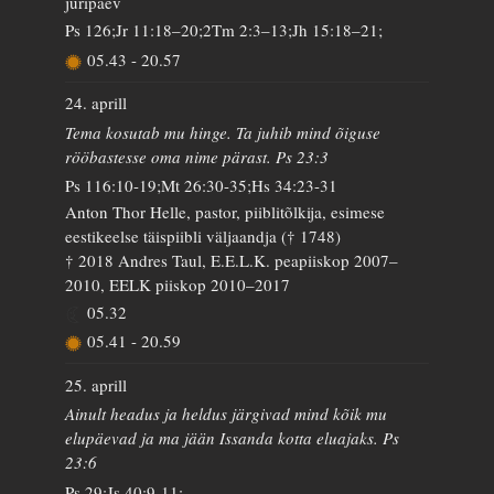
jüripäev
Ps 126;Jr 11:18–20;2Tm 2:3–13;Jh 15:18–21;
05.43
-
20.57
24. aprill
Tema kosutab mu hinge. Ta juhib mind õiguse
rööbastesse oma nime pärast. Ps 23:3
Ps 116:10-19;Mt 26:30-35;Hs 34:23-31
Anton Thor Helle, pastor, piiblitõlkija, esimese
eestikeelse täispiibli väljaandja († 1748)
† 2018 Andres Taul, E.E.L.K. peapiiskop 2007–
2010, EELK piiskop 2010–2017
05.32
05.41
-
20.59
25. aprill
Ainult headus ja heldus järgivad mind kõik mu
elupäevad ja ma jään Issanda kotta eluajaks. Ps
23:6
Ps 29;Js 40:9-11;