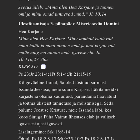
Jeesus ütleb: „Mina olen Hea Karjane ja tunnen
omi ja minu omad tunnevad mind.“ Jh 10:14
Ülestõusmisaja 3. pühapäev Misericordia Domini
Hea Karjane
Mina olen Hea Karjane. Minu lambad kuulevad
minu häält ja mina tunnen neid ja nad järgnevad
mulle ning ma annan neile igavese elu. Jh
10:11a,27-28a
KLPR 317
Ps 23;Jr 23:1-4;1Pt 5:1-4;Jh 21:15-19
Kõigeväeline Jumal, Sa oled tõstnud surmast
Issanda Jeesuse, meie suure Karjase. Läkita meidki
karjastena otsima kadunuid, parandama haavatuid
ja toitma üksteist tunnetuse ja mõistmisega. Seda
palume Jeesuse Kristuse, meie Issanda läbi, kes
koos Sinuga Püha Vaimu ühtsuses elab ja valitseb
igavesest ajast igavesti.
Lisalugemine: Srk 18:8-14
Õhtul: Ps 18:2,8-17;Mt 9:35-10:7;Ps 18:2,8-17;Js