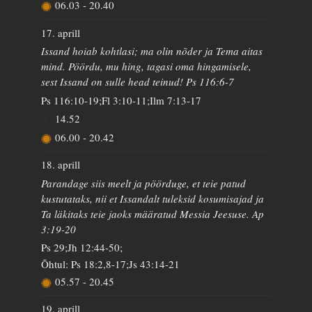
06.03
-
20.40
17. aprill
Issand hoiab kohtlasi; ma olin nõder ja Tema aitas
mind. Pöördu, mu hing, tagasi oma hingamisele,
sest Issand on sulle head teinud! Ps 116:6-7
Ps 116:10-19;Fl 3:10-11;Ilm 7:13-17
14.52
06.00
-
20.42
18. aprill
Parandage siis meelt ja pöörduge, et teie patud
kustutataks, nii et Issandalt tuleksid kosumisajad ja
Ta läkitaks teie jaoks määratud Messia Jeesuse. Ap
3:19-20
Ps 29;Jh 12:44-50;
Õhtul: Ps 18:2,8-17;Js 43:14-21
05.57
-
20.45
19. aprill