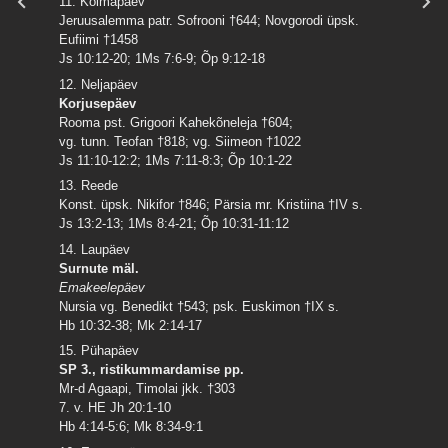
11. Kolmapäev
Jeruusalemma patr. Sofrooni †644; Novgorodi üpsk.
Eufiimi †1458
Js 10:12-20; 1Ms 7:6-9; Õp 9:12-18
12. Neljapäev
Korjusepäev
Rooma pst. Grigoori Kahekõneleja †604;
vg. tunn. Teofan †818; vg. Siimeon †1022
Js 11:10-12:2; 1Ms 7:11-8:3; Õp 10:1-22
13. Reede
Konst. üpsk. Nikifor †846; Pärsia mr. Kristiina †IV s.
Js 13:2-13; 1Ms 8:4-21; Õp 10:31-11:12
14. Laupäev
Surnute mäl.
Emakeelepäev
Nursia vg. Benedikt †543; psk. Euskimon †IX s.
Hb 10:32-38; Mk 2:14-17
15. Pühapäev
SP 3., ristikummardamise pp.
Mr-d Agaapi, Timolai jkk. †303
7. v. HE Jh 20:1-10
Hb 4:14-5:6; Mk 8:34-9:1