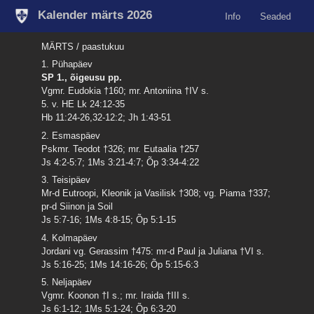
Kalender märts 2026
Info
Seaded
MÄRTS / paastukuu
1. Pühapäev
SP 1., õigeusu pp.
Vgmr. Eudokia †160; mr. Antoniina †IV s.
5. v. HE Lk 24:12-35
Hb 11:24-26,32-12:2; Jh 1:43-51
2. Esmaspäev
Pskmr. Teodot †326; mr. Eutaalia †257
Js 4:2-5:7; 1Ms 3:21-4:7; Õp 3:34-4:22
3. Teisipäev
Mr-d Eutroopi, Kleonik ja Vasilisk †308; vg. Piama †337;
pr-d Siinon ja Soil
Js 5:7-16; 1Ms 4:8-15; Õp 5:1-15
4. Kolmapäev
Jordani vg. Gerassim †475: mr-d Paul ja Juliana †VI s.
Js 5:16-25; 1Ms 14:16-26; Õp 5:15-6:3
5. Neljapäev
Vgmr. Koonon †I s.; mr. Iraida †III s.
Js 6:1-12; 1Ms 5:1-24; Õp 6:3-20