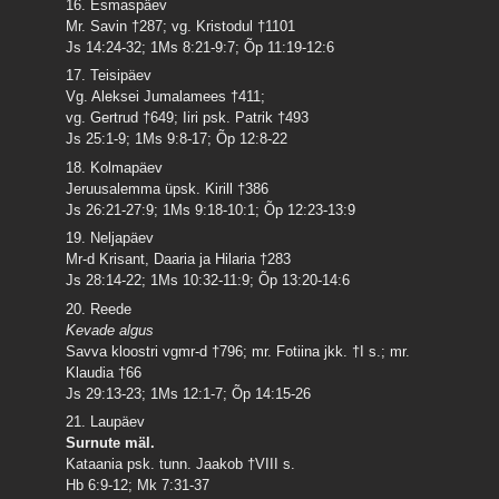
16. Esmaspäev
Mr. Savin †287; vg. Kristodul †1101
Js 14:24-32; 1Ms 8:21-9:7; Õp 11:19-12:6
17. Teisipäev
Vg. Aleksei Jumalamees †411;
vg. Gertrud †649; Iiri psk. Patrik †493
Js 25:1-9; 1Ms 9:8-17; Õp 12:8-22
18. Kolmapäev
Jeruusalemma üpsk. Kirill †386
Js 26:21-27:9; 1Ms 9:18-10:1; Õp 12:23-13:9
19. Neljapäev
Mr-d Krisant, Daaria ja Hilaria †283
Js 28:14-22; 1Ms 10:32-11:9; Õp 13:20-14:6
20. Reede
Kevade algus
Savva kloostri vgmr-d †796; mr. Fotiina jkk. †I s.; mr.
Klaudia †66
Js 29:13-23; 1Ms 12:1-7; Õp 14:15-26
21. Laupäev
Surnute mäl.
Kataania psk. tunn. Jaakob †VIII s.
Hb 6:9-12; Mk 7:31-37