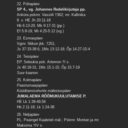
22. Pühapäev
SP 4., vg. Johannes Redelikirjutaja pp.
Anküra pskmr. Vassiili †362; mr. Kallinika
8. v. HE Jh 20:11-18
Hb 6:13-20; Mk 9:17-31 (pp.)
Ef 5:8-19; Mt 4:25-5:12 (vg.)
23. Esmaspäev
Vgmr. Niikon jkk. †251;
Js 37:33-38:6; 1Ms 13:12-18; Õp 14:27-15:4
24. Teisipäev
EP. Seleukia psk. Artemon †I s.
Js 40:18-31; 1Ms 15:1-15; Õp 15:7-19
Suur kaanon.
25. Kolmapäev
Paastumaarjapäev
Küüditamisohvrite mälestuspäev
JUMALAEMA RÕÕMUKUULUTAMISE P.
HE Lk 1:39-49,56
Hb 2:11-18; Lk 1:24-38
26. Neljapäev
PL. Peaingel Kaabrieli mäl.; Pskmr. Montan ja mr.
Maksima †IV s.