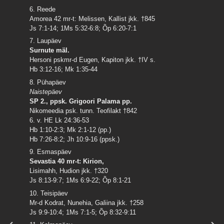
6. Reede
Amorea 42 mr-t: Melissen, Kallist jkk. †845
Js 7:1-14; 1Ms 5:32-6:8; Õp 6:20-7:1
7. Laupäev
Surnute mäl.
Hersoni pskmr-d Eugen, Kapiton jkk. †IV s.
Hb 3:12-16; Mk 1:35-44
8. Pühapäev
Naistepäev
SP 2., ppsk. Grigoori Palama pp.
Nikomeedia psk. tunn. Teofilakt †842
6. v. HE Lk 24:36-53
Hb 1:10-2:3; Mk 2:1-12 (pp.)
Hb 7:26-8:2; Jh 10:9-16 (ppsk.)
9. Esmaspäev
Sevastia 40 mr-t: Kirion,
Lisimahh, Hudion jkk. †320
Js 8:13-9:7; 1Ms 6:9-22; Õp 8:1-21
10. Teisipäev
Mr-d Kodrat, Nunehia, Galiina jkk. †258
Js 9:9-10:4; 1Ms 7:1-5; Õp 8:32-9:11