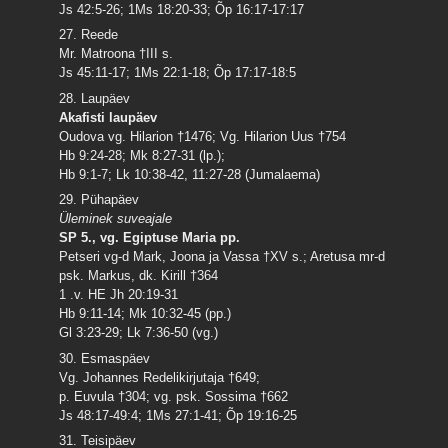
Js 42:5-26; 1Ms 18:20-33; Õp 16:17-17:17
27. Reede
Mr. Matroona †III s.
Js 45:11-17; 1Ms 22:1-18; Õp 17:17-18:5
28. Laupäev
Akafisti laupäev
Oudova vg. Hilarion †1476; Vg. Hilarion Uus †754
Hb 9:24-28; Mk 8:27-31 (lp.);
Hb 9:1-7; Lk 10:38-42, 11:27-28 (Jumalaema)
29. Pühapäev
Üleminek suveajale
SP 5., vg. Egiptuse Maria pp.
Petseri vg-d Mark, Joona ja Vassa †XV s.; Aretusa mr-d
psk. Markus, dk. Kirill †364
1 .v. HE Jh 20:19-31
Hb 9:11-14; Mk 10:32-45 (pp.)
Gl 3:23-29; Lk 7:36-50 (vg.)
30. Esmaspäev
Vg. Johannes Redelikirjutaja †649;
p. Euvula †304; vg. psk. Sossima †662
Js 48:17-49:4; 1Ms 27:1-41; Õp 19:16-25
31. Teisipäev