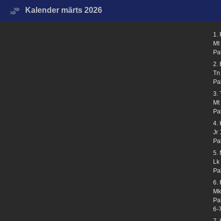
Kalender märts 2026
1.
Mt
Pa
2.
Tn
Pa
3.
Mt
Pa
4.
Jr
Pa
5.
Lk
Pa
6.
Mk
Pa
6-
7.