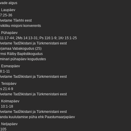
vade algus
. Laupäev
 7:25-36
lvetame Tšehhi eest
rvikliku misjoni konverents
. Pühapäev
 11:17-44; 2Ms 14:13-31; Ps 116:1-9; 1Kr 15:1-25
lvetame Tadžikistani ja Türkmenistani eest
rjamaa Vabakogudus (25)
rmsi Rälby Baptistikogudus
minari pühapäev kogudustes
. Esmaspäev
 8:1-11
lvetame Tadžikistani ja Türkmenistani eest
. Teisipäev
s 21:4-9
lvetame Tadžikistani ja Türkmenistani eest
. Kolmapäev
 10:1-18
lvetame Tadžikistani ja Türkmenistani eest
sanda kuulutamise püha ehk Paastumaarjapäev
. Neljapäev
 105