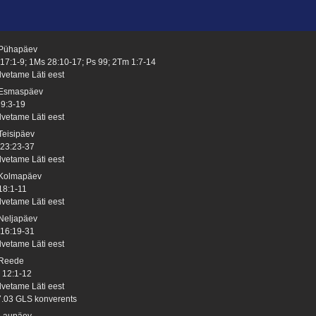
 Pühapäev
 17:1-9; 1Ms 28:10-17; Ps 99; 2Tm 1:7-14
lvetame Läti eest
 Esmaspäev
 9:3-19
lvetame Läti eest
 Teisipäev
 23:23-37
lvetame Läti eest
 Kolmapäev
 18:1-11
lvetame Läti eest
 Neljapäev
 16:19-31
lvetame Läti eest
 Reede
 12:1-12
lvetame Läti eest
7.03 GLS konverents
 Laupäev