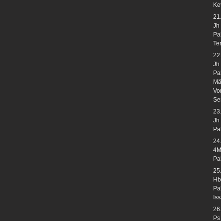
Ke
21
Jh
Pa
Te
22
Jh
Pa
Mä
Vo
Se
23
Jh
Pa
24
4M
Pa
25
Hb
Pa
Is
26
Ps