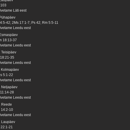
 103
lvetame Läti eest
 Pühapäev
 4:5-42; 2Ms 17:1-7; Ps 42; Rm 5:5-11
lvetame Leedu eest
 Esmaspäev
n 18:13-37
lvetame Leedu eest
. Teisipäev
 18:21-35
lvetame Leedu eest
. Kolmapäev
s 5:1-22
lvetame Leedu eest
. Neljapäev
 11:14-28
lvetame Leedu eest
. Reede
 14:2-10
lvetame Leedu eest
. Laupäev
 22:1-21