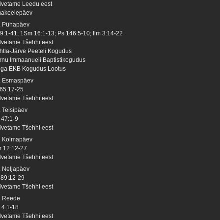
lvetame Leedu eest
akeelepäev
. Pühapäev
 9:1-41; 1Sm 16:1-13; Ps 146:5-10; Ilm 3:14-22
lvetame Tšehhi eest
htla-Järve Peeteli Kogudus
rnu Immaanueli Baptistikogudus
lga EKB Kogudus Lootus
. Esmaspäev
 65:17-25
lvetame Tšehhi eest
. Teisipäev
 47:1-9
lvetame Tšehhi eest
. Kolmapäev
r 12:12-27
lvetame Tšehhi eest
. Neljapäev
 89:12-29
lvetame Tšehhi eest
. Reede
 4:1-18
lvetame Tšehhi eest