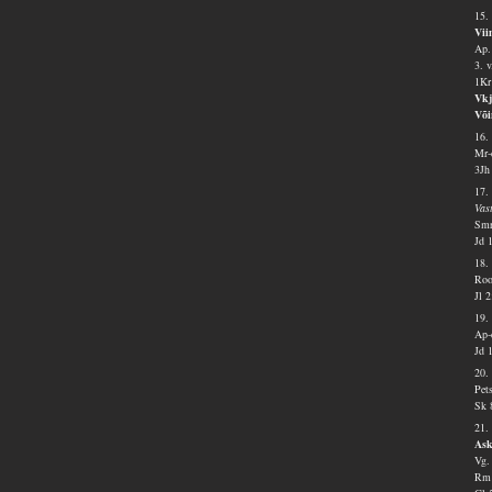
15.
Vii
Ap.
3. 
1Kr
Vkj
Või
16.
Mr-
3Jh
17.
Vas
Smr
Jd 
18.
Roo
Jl 
19.
Ap-
Jd 
20.
Pet
Sk 
21.
Ask
Vg.
Rm 