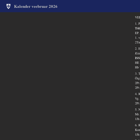
Kalender veebruar 2026
VEE
1. 
Töl
EP.
1. 
2Tm
2. 
Küü
IS
HE 
Hb 
3. 
Õig
2Pt
2Pt
4. 
Vg.
2Pt
5. 
Mr.
1Jh
6. 
Kon
1Jh