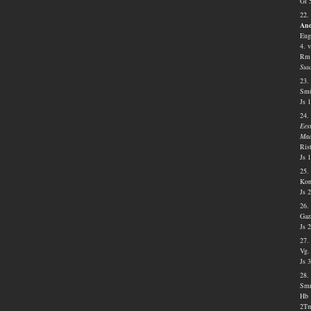
Gl 
22.
And
Eug
4. 
Rm 
Suu
23.
Smü
Js 
24.
Ees
Mad
Ris
Js 
25.
Kon
Js 
26.
Gaz
Js 
27.
Vg.
Js 
28.
Smr
Hb 
2Tm