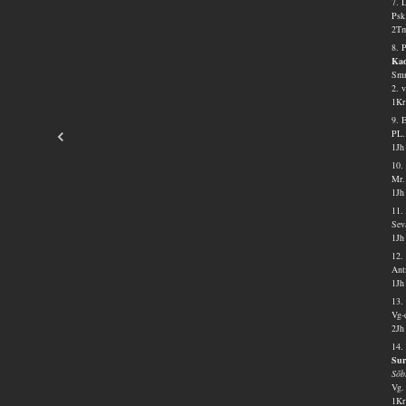
7. 
Psk
2Tm
8. 
Kad
Smr
2. 
1Kr
9. 
PL.
1Jh
10.
Mr.
1Jh
11.
Sev
1Jh
12.
Ant
1Jh
13.
Vg-
2Jh
14.
Sur
Sõb
Vg.
1Kr