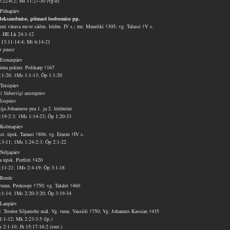
5:22-6:2; Mt 11:27-30 (vg-d)
 Pühapäev
eksandmise, piimast loobumise pp.
eni värava mr-te säilm. leidm. IV s.; mr. Mauriiki †305; vg. Talassi †V s.
v. HE Lk 24:1-12
13:11-14:4; Mt 6:14-21
r paast
 Esmaspäev
rna pskmr. Polikarp †167
1:1-20; 1Ms 1:1-13; Õp 1:1-20
 Teisipäev
ti Vabariigi aastapäev
isepäev
tija Johannese pea 1. ja 2. leidmine
1:19-2:3; 1Ms 1:14-23; Õp 1:20-33
 Kolmapäev
st. üpsk. Taraasi †806; vg. Erasm †IV s.
2:3-11; 1Ms 1:24-2:3; Õp 2:1-22
 Neljapäev
a üpsk. Porfiiri †420
2:11-21; 1Ms 2:4-19; Õp 3:1-18
 Reede
 tunn. Prokoopi †750; vg. Talalei †460
3:1-14; 1Ms 2:20-3:20; Õp 3:19-34
 Laupäev
. Teodor Sõjamehe mäl. Vg. tunn. Vassiili †750; Vg. Johannes Kassian †435
1:1-12; Mk 2:23-3:5 (lp.)
 2:1-10; Jh 15:17-16:2 (smr.)