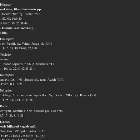
 Pühapäev
msekohtu, lihast loobumise pp.
 Onesim †109; vg. Pafnuti †V s.
v. HE Mk 16:9-20
 8:8-9:2; Mt 25:31-46
. Issanda vastuvõtmise p.
nädal
 Esmaspäev
d pr. Pamfil, dk. Valent, Jesaja jkk. †308
 1:1-15; Lk 19:29-40, 22:7-39
 Teisipäev
tlapäev
. Teodor Sõjamees †306; p. Mariamne †I s.
1:1-10; Lk 22:39-42,45-23:1
 Kolmapäev
ma pst. Leo †461; Sinada psk. tunn. Agapit †IV s.
2:12-27; Jl 4:12-21
 Neljapäev
d Arhipp, Fiilemon ja mr. Apfia †I s.; Vg. Dositei †VII s.; vg. Ravula †530
1:11-25; Lk 23:1-34,44-56
 Reede
seri vgmr. Korniili †1570; Kataania psk. Leo †780
8:7-17; Sk 8:19-23
 Laupäev
eesis hiilanud vagade mäl.
 Timoteus †795; psk. Eustaati †337
14:19-23,16:25-27; Mt 6:1-13 (lp.)