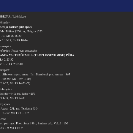
BRUAR / küünlakuu
Pühapäev
neri ja variseri pühapäev
 Mr. Triifon †250; vg. Brigita †525
v. HE Mt 28:16-20
 3:10-15; Lk 18:10-14
Esmaspäev
nlapäev, Tartu rahu aastapäev
SANDA VASTUVÕTMISE (TEMPLISSEVIIMISE) PÜHA
Lk 2:25-32
7:7-17; Lk 2:22-40
Teisipäev
l. Siimeon ja prh. Anna †I s.; Hamburgi psk. Ansgar †865
 1:20-2:9; Mk 13:9-13 (E)
 2:9-22; Mk 13:14-23 (T)
Kolmapäev
 Issidor †440; mr. Jador †250
 3:1-18; Mk 13:24-31
Neljapäev
 Agata †251; mr. Teoduula †304
 1:8-2:6; Mk 13:31-14:2
Reede
st. patr. aps. Footi Suur †891; Smürna psk. Vukol †100
 2:7-17; Mk 14:3-9