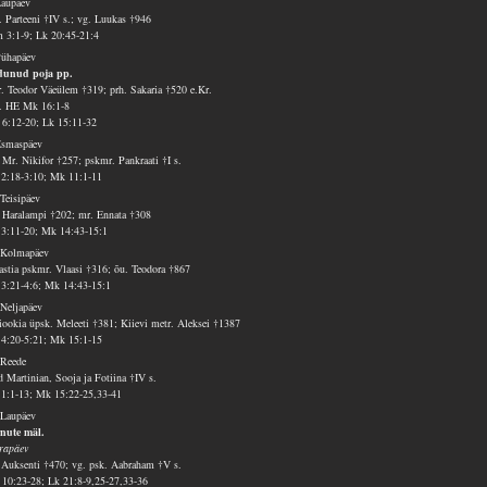
Laupäev
. Parteeni †IV s.; vg. Luukas †946
 3:1-9; Lk 20:45-21:4
Pühapäev
unud poja pp.
. Teodor Väeülem †319; prh. Sakaria †520 e.Kr.
v. HE Mk 16:1-8
 6:12-20; Lk 15:11-32
Esmaspäev
 Mr. Nikifor †257; pskmr. Pankraati †I s.
 2:18-3:10; Mk 11:1-11
 Teisipäev
 Haralampi †202; mr. Ennata †308
 3:11-20; Mk 14:43-15:1
 Kolmapäev
astia pskmr. Vlaasi †316; õu. Teodora †867
 3:21-4:6; Mk 14:43-15:1
 Neljapäev
iookia üpsk. Meleeti †381; Kiievi metr. Aleksei †1387
 4:20-5:21; Mk 15:1-15
 Reede
d Martinian, Sooja ja Fotiina †IV s.
 1:1-13; Mk 15:22-25,33-41
 Laupäev
nute mäl.
rapäev
 Auksenti †470; vg. psk. Aabraham †V s.
 10:23-28; Lk 21:8-9,25-27,33-36