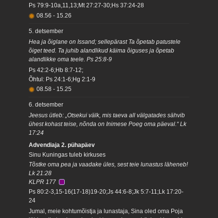
Ps 79:9-10a,11,13;Mt 27:27-30;Hs 37:24-28
08.56
-
15.26
5. detsember
Hea ja õiglane on Issand; sellepärast Ta õpetab patustele
õiget teed. Ta juhib alandlikud käima õiguses ja õpetab
alandlikke oma teele. Ps 25:8-9
Ps 42:2-6;Hb 8:7-12;
Õhtul: Ps 24:1-6;Hg 2:1-9
08.58
-
15.25
6. detsember
Jeesus ütleb: „Otsekui välk, mis taeva all välgatades sähvib
ühest kohast teise, nõnda on Inimese Poeg oma päeval.“ Lk
17:24
Advendiaja 2. pühapäev
Sinu Kuningas tuleb kirkuses
Tõstke oma pea ja vaadake üles, sest teie lunastus läheneb!
Lk 21:28
KLPR 177
Ps 80:2-3,15-16(17-18)19-20;Js 44:6-8;Jk 5:7-11;Lk 17:20-
24
Jumal, meie kohtumõistja ja lunastaja, Sina oled oma Poja