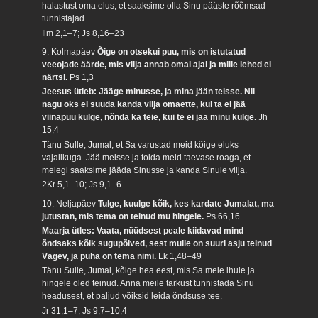
halastust oma elus, et saaksime olla Sinu pääste rõõmsad
tunnistajad.
Ilm 2,1–7; Js 8,16–23
9. Kolmapäev
Õige on otsekui puu, mis on istutatud
veeojade äärde, mis vilja annab omal ajal ja mille lehed ei
närtsi.
Ps 1,3
Jeesus ütleb: Jääge minusse, ja mina jään teisse. Nii
nagu oks ei suuda kanda vilja omaette, kui ta ei jää
viinapuu külge, nõnda ka teie, kui te ei jää minu külge.
Jh
15,4
Tänu Sulle, Jumal, et Sa varustad meid kõige eluks
vajalikuga. Jää meisse ja toida meid taevase roaga, et
meiegi saaksime jääda Sinusse ja kanda Sinule vilja.
2Kr 5,1–10; Js 9,1–6
10. Neljapäev
Tulge, kuulge kõik, kes kardate Jumalat, ma
jutustan, mis tema on teinud mu hingele.
Ps 66,16
Maarja ütles: Vaata, nüüdsest peale kiidavad mind
õndsaks kõik sugupõlved, sest mulle on suuri asju teinud
Vägev, ja püha on tema nimi.
Lk 1,48–49
Tänu Sulle, Jumal, kõige hea eest, mis Sa meie ihule ja
hingele oled teinud. Anna meile tarkust tunnistada Sinu
headusest, et paljud võiksid leida õndsuse tee.
Jr 31,1–7; Js 9,7–10,4