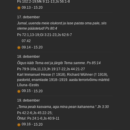
Ps 102:2-19;Mk 9:11-13;Js 56:1-8
09.13
-
15.20
17. detsember
Jumal, uuenda meie olukord ja lase paista oma pale, siis
oleme päästetud! Ps 80:4
Ps 72:1,13-19;Gl 3:21-23;Js 62:6-7
07.42
09.14
-
15.20
18. detsember
Õigus käib Tema eel ja järgib Tema samme. Ps 85:14
Ps 79:9-10a,11,13;Jh 19:17-22;Js 44:21-27
Karl Immanuel Hesse († 1918), Richard Wühner († 1919),
pastorid, enamlaste 1918–1919. aasta terrorivõimu märtrid
Lõuna–Eestis
09.15
-
15.20
19. detsember
„Tema peab kasvama, aga mina pean kahanema.“ Jh 3:30
Ps 42:2-6;Js 45:22-25;
Õhtul: Ps 24:1-6;Js 40:9-11
09.16
-
15.20