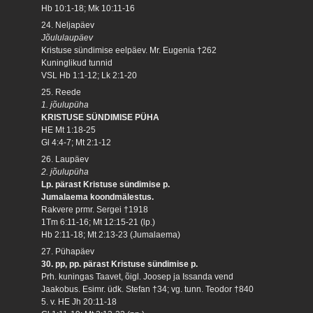
Hb 10:1-18; Mk 10:11-16
24. Neljapäev
Jõululaupäev
Kristuse sündimise eelpäev. Mr. Eugenia †262
Kuninglikud tunnid
VSL Hb 1:1-12; Lk 2:1-20
25. Reede
1. jõulupüha
KRISTUSE SÜNDIMISE PÜHA
HE Mt 1:18-25
Gl 4:4-7; Mt 2:1-12
26. Laupäev
2. jõulupüha
Lp. pärast Kristuse sündimise p.
Jumalaema koondmälestus.
Rakvere prmr. Sergei †1918
1Tm 6:11-16; Mt 12:15-21 (lp.)
Hb 2:11-18; Mt 2:13-23 (Jumalaema)
27. Pühapäev
30. pp, pp. pärast Kristuse sündimise p.
Prh. kuningas Taavet, õigl. Joosep ja Issanda vend
Jaakobus. Esimr. üdk. Stefan †34; vg. tunn. Teodor †840
5. v. HE Jh 20:11-18