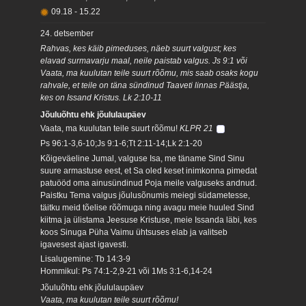
09.18
-
15.22
24. detsember
Rahvas, kes käib pimeduses, näeb suurt valgust; kes
elavad surmavarju maal, neile paistab valgus. Js 9:1 või
Vaata, ma kuulutan teile suurt rõõmu, mis saab osaks kogu
rahvale, et teile on täna sündinud Taaveti linnas Päästja,
kes on Issand Kristus. Lk 2:10-11
Jõuluõhtu ehk jõululaupäev
Vaata, ma kuulutan teile suurt rõõmu!
KLPR 21
Ps 96:1-3,6-10;Js 9:1-6;Tt 2:11-14;Lk 2:1-20
Kõigeväeline Jumal, valguse Isa, me täname Sind Sinu
suure armastuse eest, et Sa oled keset inimkonna pimedat
patuööd oma ainusündinud Poja meile valguseks andnud.
Paistku Tema valgus jõulusõnumis meiegi südametesse,
täitku meid tõelise rõõmuga ning avagu meie huuled Sind
kiitma ja ülistama Jeesuse Kristuse, meie Issanda läbi, kes
koos Sinuga Püha Vaimu ühtsuses elab ja valitseb
igavesest ajast igavesti.
Lisalugemine: Tb 14:3-9
Hommikul: Ps 74:1-2,9-21 või 1Ms 3:1-6,14-24
Jõuluõhtu ehk jõululaupäev
Vaata, ma kuulutan teile suurt rõõmu!