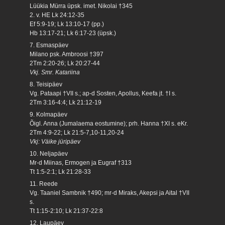
Lüükia Mürra üpsk. imet. Nikolai †345
2. v. HE Lk 24:12-35
Ef 5:9-19; Lk 13:10-17 (pp.)
Hb 13:17-21; Lk 6:17-23 (üpsk.)
7. Esmaspäev
Milano psk. Ambroosi †397
2Tm 2:20-26; Lk 20:27-44
Vkj. Smr. Katariina
8. Teisipäev
Vg. Pataapi †VII s.; ap-d Sosten, Apollus, Keefa jt. †I s.
2Tm 3:16-4:4; Lk 21:12-19
9. Kolmapäev
Õigl. Anna (Jumalaema eostumine); prh. Hanna †XI s. eKr.
2Tm 4:9-22; Lk 21:5-7,10-11,20-24
Vkj: Väike jüripäev
10. Neljapäev
Mr-d Miinas, Ermogen ja Eugraf †313
Tt 1:5-2:1; Lk 21:28-33
11. Reede
Vg. Taaniel Sambnik †490; mr-d Miraks, Akepsi ja Aital †VII
s.
Tt 1:15-2:10; Lk 21:37-22:8
12. Laupäev