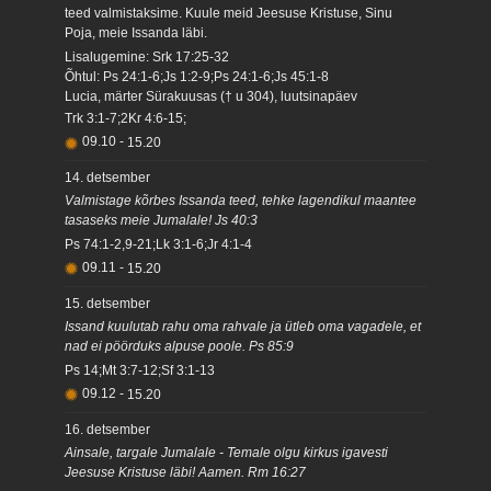
teed valmistaksime. Kuule meid Jeesuse Kristuse, Sinu
Poja, meie Issanda läbi.
Lisalugemine: Srk 17:25-32
Õhtul: Ps 24:1-6;Js 1:2-9;Ps 24:1-6;Js 45:1-8
Lucia, märter Sürakuusas († u 304), luutsinapäev
Trk 3:1-7;2Kr 4:6-15;
09.10
-
15.20
14. detsember
Valmistage kõrbes Issanda teed, tehke lagendikul maantee
tasaseks meie Jumalale! Js 40:3
Ps 74:1-2,9-21;Lk 3:1-6;Jr 4:1-4
09.11
-
15.20
15. detsember
Issand kuulutab rahu oma rahvale ja ütleb oma vagadele, et
nad ei pöörduks alpuse poole. Ps 85:9
Ps 14;Mt 3:7-12;Sf 3:1-13
09.12
-
15.20
16. detsember
Ainsale, targale Jumalale - Temale olgu kirkus igavesti
Jeesuse Kristuse läbi! Aamen. Rm 16:27