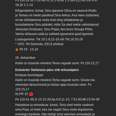
Ps 100;Js 52:7-10 või Js 11:1-9;Hb 1:1-3(4-12) või 1Jh 4:9-
16;Jh 1:1-14
Kõigeväeline Jumal, Sinu igavene Sõna on saanud lihaks
ja Temas on meile paistnud Sinu kirkus. Ava meie südamed,
et me mõistaksime seda imet ning ülistaksime ja
kuulutaksime Sinu päästet, mille Sa oled meile valmistanud
Jeesuses Kristuses, Sinu Pojas, kes koos Sinuga Püha
Vaimu ühtsuses elab ja valitseb igavesest ajast igavesti.
Lisalugemine: Trk 10:1-9,15-16 või Trk 16:20-29
* 1951 Tiit Salumäe, EELK piiskop
09.18
-
15.24
26. detsember
Kallis on Issanda meelest Tema vagade surm. Ps 116:15,17
Esimärter Stefanose päev ehk tehvanipäev
Kristuse tunnistajad
Kallis on Issanda meelest Tema vagade surm. Sinule ma
ohverdan tänuohvreid ja hüüan appi Issanda nime. Ps
116:15,17
KLPR 35
Ps 119:41-48;Jr 15:15-20;Ap 6:8,11-15; 7:51-60;Mt 23:34-39
Halastuse ja armastuse Jumal, Sina oled meile saatnud
oma Poja, et meid, kes me sageli Sinu vastu tegutseme,
enesega lepitada. Aita meilgi oma vaenlasi armastada ja