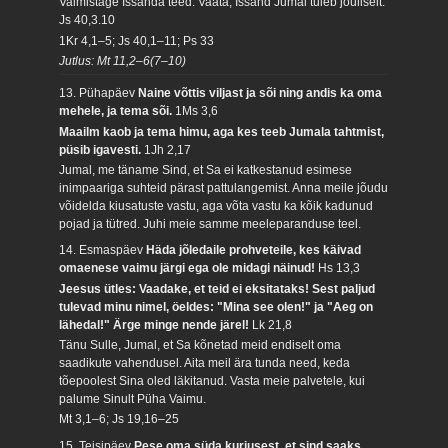
Valmistage Issanda teed. Vaata, Issand Jumal tuleb jõuliselt.
Js 40,3.10
1Kr 4,1–5; Js 40,1–11; Ps 33
Jutlus: Mt 11,2–6(7–10)
13. Pühapäev
Naine võttis viljast ja sõi ning andis ka oma
mehele, ja tema sõi.
1Ms 3,6
Maailm kaob ja tema himu, aga kes teeb Jumala tahtmist,
püsib igavesti.
1Jh 2,17
Jumal, me täname Sind, et Sa ei katkestanud esimese
inimpaariga suhteid pärast pattulangemist. Anna meile jõudu
võidelda kiusatuste vastu, aga võta vastu ka kõik kadunud
pojad ja tütred. Juhi meie samme meeleparanduse teel.
14. Esmaspäev
Häda jõledaile prohveteile, kes käivad
omaenese vaimu järgi ega ole midagi näinud!
Hs 13,3
Jeesus ütles: Vaadake, et teid ei eksitataks! Sest paljud
tulevad minu nimel, öeldes: "Mina see olen!" ja "Aeg on
lähedal!" Ärge minge nende järel!
Lk 21,8
Tänu Sulle, Jumal, et Sa kõnetad meid endiselt oma
saadikute vahendusel. Aita meil ära tunda need, keda
tõepoolest Sina oled läkitanud. Vasta meie palvetele, kui
palume Sinult Püha Vaimu.
Mt 3,1–6; Js 19,16–25
15. Teisipäev
Pese oma süda kurjusest, et sind saaks