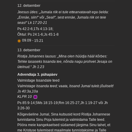
12. detsember
Jeesus ütles: „Jumala riik ei tule ettearvatavalt ega öelda:
„Ennäe, siin!“ või „Seal!“, sest ennäe, Jumala riik on teie
seas!“ Lk 17:20-21
Ps 42:2-6;1Ts 4:13-18;
Õhtul: Ps 24:1-6;Js 45:1-8
09.09
-
15.21
13. detsember
Ristija Johannes lausus: „Mina olen hüüdja hääl kõrbes:
Tehke tasaseks Issanda tee, nõnda nagu prohvet Jesaja on
ütelnud.“ Jh 1:23
Advendiaja 3. pühapäev
Valmistage Issandale teed
Valmistage Issanda teed; vaata, Issand Jumal tuleb jõuliselt!
Js 40:3a,10a
KLPR 10
Ps 85:9-14;5Ms 18:15-19;Rm 16:25-27;Jh 1:19-27 või Jh
3:26-30
Kõigeväeline Jumal, Sina kutsusid kord Ristija Johannese
tunnistama Sinu Poja tulemist ja valmistama Talle teed.
Pööra meie kangekaelsed südamed järgima Sinu tahet, et
me Kristuse tulemisest maailmale tunnistaksime ja Talle