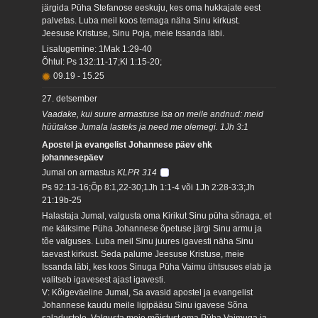
järgida Püha Stefanose eeskuju, kes oma hukkajate eest
palvetas. Luba meil koos temaga näha Sinu kirkust.
Jeesuse Kristuse, Sinu Poja, meie Issanda läbi.
Lisalugemine: 1Mak 1:29-40
Õhtul: Ps 132:11-17;Kl 1:15-20;
09.19
-
15.25
27. detsember
Vaadake, kui suure armastuse Isa on meile andnud: meid
hüütakse Jumala lasteks ja need me olemegi. 1Jh 3:1
Apostel ja evangelist Johannese päev ehk
johannesepäev
Jumal on armastus
KLPR 314
Ps 92:13-16;Õp 8:1,22-30;1Jh 1:1-4 või 1Jh 2:28-3:3;Jh
21:19b-25
Halastaja Jumal, valgusta oma Kirikut Sinu püha sõnaga, et
me käiksime Püha Johannese õpetuse järgi Sinu armu ja
tõe valguses. Luba meil Sinu juures igavesti näha Sinu
taevast kirkust. Seda palume Jeesuse Kristuse, meie
Issanda läbi, kes koos Sinuga Püha Vaimu ühtsuses elab ja
valitseb igavesest ajast igavesti.
V: Kõigeväeline Jumal, Sa avasid apostel ja evangelist
Johannese kaudu meile ligipääsu Sinu igavese Sõna
saladustele. Valgusta meie mõistust oma Püha Vaimuga ja