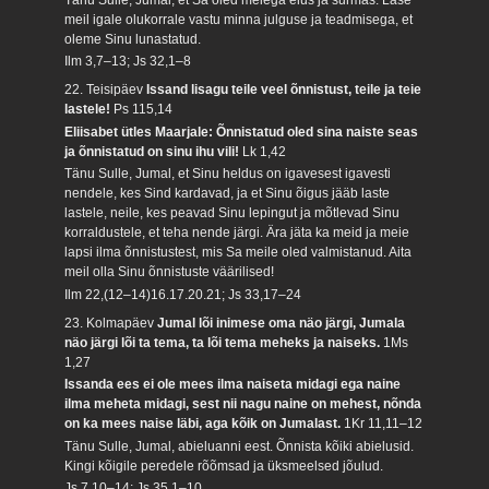
meil igale olukorrale vastu minna julguse ja teadmisega, et
oleme Sinu lunastatud.
Ilm 3,7–13; Js 32,1–8
22. Teisipäev
Issand lisagu teile veel õnnistust, teile ja teie
lastele!
Ps 115,14
Eliisabet ütles Maarjale: Õnnistatud oled sina naiste seas
ja õnnistatud on sinu ihu vili!
Lk 1,42
Tänu Sulle, Jumal, et Sinu heldus on igavesest igavesti
nendele, kes Sind kardavad, ja et Sinu õigus jääb laste
lastele, neile, kes peavad Sinu lepingut ja mõtlevad Sinu
korraldustele, et teha nende järgi. Ära jäta ka meid ja meie
lapsi ilma õnnistustest, mis Sa meile oled valmistanud. Aita
meil olla Sinu õnnistuste väärilised!
Ilm 22,(12–14)16.17.20.21; Js 33,17–24
23. Kolmapäev
Jumal lõi inimese oma näo järgi, Jumala
näo järgi lõi ta tema, ta lõi tema meheks ja naiseks.
1Ms
1,27
Issanda ees ei ole mees ilma naiseta midagi ega naine
ilma meheta midagi, sest nii nagu naine on mehest, nõnda
on ka mees naise läbi, aga kõik on Jumalast.
1Kr 11,11–12
Tänu Sulle, Jumal, abieluanni eest. Õnnista kõiki abielusid.
Kingi kõigile peredele rõõmsad ja üksmeelsed jõulud.
Js 7,10–14; Js 35,1–10