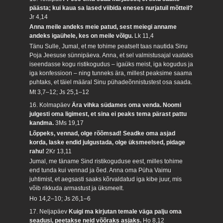
päästa; kui kaua sa lased viibida eneses nurjatuil mõtteil?
Jr 4,14
Anna meile andeks meie patud, sest meiegi anname
andeks igaühele, kes on meile võlgu.
Lk 11,4
Tänu Sulle, Jumal, et me tohime peatselt taas nautida Sinu
Poja Jeesuse sünnipäeva. Anna, et sel valmistusajal vaataks
iseendasse kogu ristikogudus – igaüks meist, iga kogudus ja
iga konfessioon – ning tunneks ära, millest peaksime saama
puhtaks, et täiel määral Sinu pühadeõnnistustest osa saada.
Mt 3,7–12; Js 25,1–12
16. Kolmapäev
Ära vihka südames oma venda. Noomi
julgesti oma ligimest, et sina ei peaks tema pärast pattu
kandma.
3Ms 19,17
Lõppeks, vennad, olge rõõmsad! Seadke oma asjad
korda, laske endid julgustada, olge üksmeelsed, pidage
rahu!
2Kr 13,11
Jumal, me täname Sind ristikoguduse eest, milles tohime
end tunda kui vennad ja õed. Anna oma Püha Vaimu
juhtimist, et aegsasti saaks kõrvaldatud iga kibe juur, mis
võib rikkuda armastust ja üksmeelt.
Ho 14,2–10; Js 26,1–6
17. Neljapäev
Kuigi ma kirjutan temale väga palju oma
seadusi, peetakse neid võõraks asjaks.
Ho 8,12