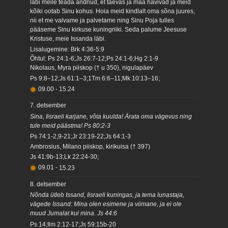
läbi meile teada andnud, et taevas ja maa hävivad ja meid
kõiki ootab Sinu kohus. Hoia meid kindlalt oma sõna juures,
nii et me valvame ja palvetame ning Sinu Poja tulles
pääseme Sinu kirkuse kuningriiki. Seda palume Jeesuse
Kristuse, meie Issanda läbi.
Lisalugemine: Brk 4:36-5:9
Õhtul: Ps 24:1-6;Js 26:7-12;Ps 24:1-6;Hg 2:1-9
Nikolaus, Myra piiskop († u 350), nigulapäev
Ps 9:8–12;Js 61:1–3;1Tm 6:6–11;Mk 10:13–16;
09.00
-
15.24
7. detsember
Sina, Iisraeli karjane, võta kuulda! Ärata oma vägevus ning
tule meid päästma! Ps 80:2-3
Ps 74:1-2,9-21;Jr 23:19-22;Js 64:1-3
Ambrosius, Milano piiskop, kirikuisa († 397)
Js 41:9b-13;Lk 22:24-30;
09.01
-
15.23
8. detsember
Nõnda ütleb Issand, Iisraeli kuningas, ja tema lunastaja,
vägede Issand: Mina olen esimene ja viimane, ja ei ole
muud Jumalat kui mina. Js 44:6
Ps 14;Ilm 2:12-17;Js 59:15b-20