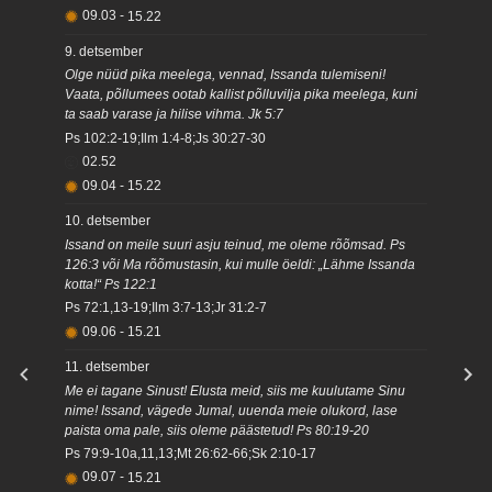
09.03
-
15.22
9. detsember
Olge nüüd pika meelega, vennad, Issanda tulemiseni!
Vaata, põllumees ootab kallist põlluvilja pika meelega, kuni
ta saab varase ja hilise vihma. Jk 5:7
Ps 102:2-19;Ilm 1:4-8;Js 30:27-30
02.52
09.04
-
15.22
10. detsember
Issand on meile suuri asju teinud, me oleme rõõmsad. Ps
126:3 või Ma rõõmustasin, kui mulle öeldi: „Lähme Issanda
kotta!“ Ps 122:1
Ps 72:1,13-19;Ilm 3:7-13;Jr 31:2-7
09.06
-
15.21
11. detsember
Me ei tagane Sinust! Elusta meid, siis me kuulutame Sinu
nime! Issand, vägede Jumal, uuenda meie olukord, lase
paista oma pale, siis oleme päästetud! Ps 80:19-20
Ps 79:9-10a,11,13;Mt 26:62-66;Sk 2:10-17
09.07
-
15.21