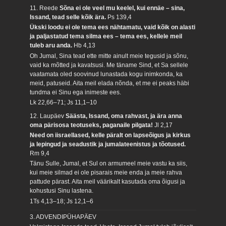
11. Reede
Sõna ei ole veel mu keelel, kui ennäe – sina,
Issand, tead selle kõik ära.
Ps 139,4
Ükski loodu ei ole tema ees nähtamatu, vaid kõik on alasti
ja paljastatud tema silma ees – tema ees, kellele meil
tuleb aru anda.
Hb 4,13
Oh Jumal, Sina tead ette mitte ainult meie tegusid ja sõnu,
vaid ka mõtted ja kavatsusi. Me täname Sind, et Sa sellele
vaatamata oled soovinud lunastada kogu inimkonda, ka
meid, patuseid. Aita meil elada nõnda, et me ei peaks häbi
tundma ei Sinu ega inimeste ees.
Lk 22,66–71; Js 11,1–10
12. Laupäev
Säästa, Issand, oma rahvast, ja ära anna
oma pärisosa teotuseks, paganaile pilgata!
Jl 2,17
Need on iisraellased, kelle päralt on lapseõigus ja kirkus
ja lepingud ja seadustik ja jumalateenistus ja tõotused.
Rm 9,4
Tänu Sulle, Jumal, et Sul on armumeel meie vastu ka siis,
kui meie silmad ei ole pisarais meie enda ja meie rahva
pattude pärast. Aita meil väärikalt kasutada oma õigusi ja
kohustusi Sinu lastena.
1Ts 4,13–18; Js 12,1–6
3. ADVENDIPÜHAPÄEV