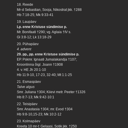
18. Reede
Mr-d Sebastian, Sooja, Nikostrat jkk. †288
Hb 7:18-25; Mk 9:33-41
19. Laupäev
Lp. enne Kristuse sündimise p.
Mr. Bonifaati †290; vg. Aglaia †IV s.
Gl 3:8-12; Lk 13:18-29
20. Pühapäev
4. advent
29. pp., pp. enne Kristuse sündimise p.
EP. Pskmr. Ignaati Jumalakandja †107;
Kroonlinna õigl. Joann †1908
4. v. HE Jh 20:1-10
Hb 11:9-10, 17-23, 32-40; Mt 1:1-25
21. Esmaspäev
Talve algus
Smr. Juliana †304; Kiievi metr. Peeter †1326
Hb 8:7-13; Mk 9:42-10:1
22. Teisipäev
Smr. Anastasia †304; mr. Evod †304
Hb 9:8-10,15-23; Mk 10:2-12
23. Kolmapäev
Kreeta 10 mr-t: Gelaasi, Sotik jkk. †250