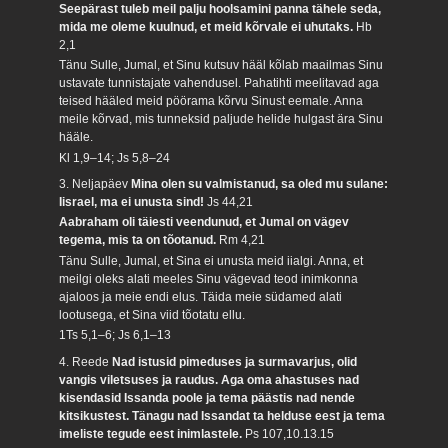
Seepärast tuleb meil palju hoolsamini panna tähele seda,
mida me oleme kuulnud, et meid kõrvale ei uhutaks.
Hb
2,1
Tänu Sulle, Jumal, et Sinu kutsuv hääl kõlab maailmas Sinu
ustavate tunnistajate vahendusel. Pahatihti meelitavad aga
teised hääled meid pöörama kõrvu Sinust eemale. Anna
meile kõrvad, mis tunneksid paljude helide hulgast ära Sinu
hääle.
Kl 1,9–14; Js 5,8–24
3. Neljapäev
Mina olen su valmistanud, sa oled mu sulane:
Iisrael, ma ei unusta sind!
Js 44,21
Aabraham oli täiesti veendunud, et Jumal on vägev
tegema, mis ta on tõotanud.
Rm 4,21
Tänu Sulle, Jumal, et Sina ei unusta meid iialgi. Anna, et
meilgi oleks alati meeles Sinu vägevad teod inimkonna
ajaloos ja meie endi elus. Täida meie südamed alati
lootusega, et Sina viid tõotatu ellu.
1Ts 5,1–6; Js 6,1–13
4. Reede
Nad istusid pimeduses ja surmavarjus, olid
vangis viletsuses ja raudus. Aga oma ahastuses nad
kisendasid Issanda poole ja tema päästis nad nende
kitsikustest. Tänagu nad Issandat ta helduse eest ja tema
imeliste tegude eest inimlastele.
Ps 107,10.13.15