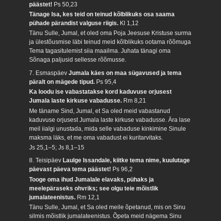
päästet!
Ps 50,23
Tänage Isa, kes teid on teinud kõlblikuks osa saama
pühade pärandist valguse riigis.
Kl 1,12
Tänu Sulle, Jumal, et oled oma Poja Jeesuse Kristuse surma
ja ülestõusmise läbi teinud meid kõlblikuks ootama rõõmuga
Tema tagasitulemist siia maailma. Juhata tänagi oma
Sõnaga paljusid sellesse rõõmusse.
7. Esmaspäev
Jumala käes on maa sügavused ja tema
päralt on mägede tipud.
Ps 95,4
Ka loodu ise vabastatakse kord kaduvuse orjusest
Jumala laste kirkuse vabadusse.
Rm 8,21
Me täname Sind, Jumal, et Sa oled meid vabastanud
kaduvuse orjusest Jumala laste kirkuse vabadusse. Ära lase
meil iialgi unustada, mida selle vabaduse kinkimine Sinule
maksma läks, et me oma vabadust ei kuritarvitaks.
Js 25,1–5; Js 8,1–15
8. Teisipäev
Laulge Issandale, kiitke tema nime, kuulutage
päevast päeva tema päästet!
Ps 96,2
Tooge oma ihud Jumalale elavaks, pühaks ja
meelepäraseks ohvriks; see olgu teie mõistlik
jumalateenistus.
Rm 12,1
Tänu Sulle, Jumal, et Sa oled meile õpetanud, mis on Sinu
silmis mõistlik jumalateenistus. Õpeta meid nägema Sinu