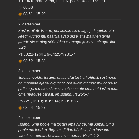
† 1996 Konrad Veem, E.E.L.K. peapiiskop 1972–90
08.08
08.51
-
15.29
2. detsember
Kristus ütleb: Ennäe, ma seisan ukse taga ja koputan. Kui
keegi kuuleb mu häält ja avab ukse, siis ma tulen tema
juurde sisse ning söön õhtust temaga ja tema minuga. Ilm
3:20
Ps 102:2-19;Kl 1:9-14;2Sm 23:1-7
08.52
-
15.28
3. detsember
Tuleta meelde, Issand, oma halastust ja heldust, sest need
on maailma ajastu algusest! Ära tuleta meelde mu nooruse
patte ega mu üleastumisi; mõtle minule oma heldust mööda,
oma headuse pärast, oh Issand! Ps 25:6-7
Ps 72:1,13-19;Lk 3:7-14;Jr 30:18-22
08.54
-
15.27
4. detsember
Issand, Sinu poole ma tõstan oma hinge. Mu Jumal, Sinu
peale ma loodan, ärgu ma jäägu häbisse; ära lase mu
vaenlasi rõõmust hõisata minu pärast! Ps 25:1-2