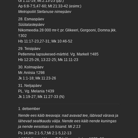
Gl 1:11-19; Mt 2:13-23 (pp.)
Ap 6:8-7:5,47-60; Mt 21:33-42 (esimr.)
Metropoliit Stefanuse nimepäev
28. Esmaspäev
Süütalastepäev
Nikomeedia 28 000 mr-t: pr. Glikeeri, Gorgooni, Domna jkk.
†302
Hb 11:17-23,27-31; Mk 10:46-52
29. Teisipäev
Petlemma lapsukesed-märtrid. Vg. Markell †485
Hb 12:25-26, 13:22-25; Mk 11:11-23
30. Kolmapäev
Mr. Aniisia †298
Jk 1:1-18; Mk 11:23-26
31. Neljapäev
PL. Vg. Melania †439
Jk 1:19-27; Mk 11:27-33 (N)
1. detsember
Nende ees käib teeavaja: nad avavad tee, läbivad värava ja
lähevad sealtkaudu välja. Nende ees käib nende kuningas
ja nende eesotsas on Issand. Mi 2:13
Ps 14;Ilm 2:1-5,7;Mi 2:1-5,12-13