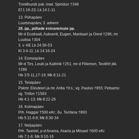
Trimithundi psk. imet. Spiridon †348
Ef 1:16-23; Lk 14:1-11
13. Pühapäev
Luutsinapäev, 3. advent
28. pp., pühade esivanemate pp.
Mr-d Eustraati, Auksenti, Eugen, Mardaari ja Orest †296; mr.
Luutsia †304
3. v. HE Lk 24:36-53
Kl 3:4-11; Lk 14:16-24
14. Esmaspäev
Mr-d Tirs, Leuki ja Kallinik †251; mr-d Fiilemon, Teotihh jkk.
†286
Hb 3:5-11,17-19; Mk 8:11-21
15. Teisipäev
Pskmr. Eleuteeri ja mr. Antia †II s.; vg. Paulus †955; Petsamo
vg. Triifon †1583
Hb 4:1-13; Mk 8:22-26
16. Kolmapäev
Prh. Haggai †500 eKr.; õu. Teofana †893
Hb 5:11-6:8; Mk 8:30-34
17. Neljapäev
Prh. Taaniel, p-d Anania, Asaria ja Miisael †600 eKr.
Hb 7:1-6; Mk 9:10-16