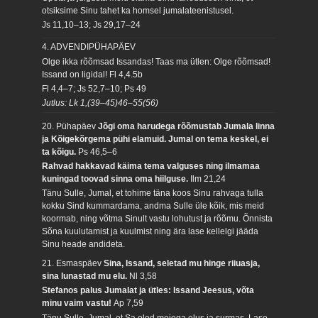
otsiksime Sinu tahet ka homsel jumalateenistusel.
Js 11,10–13; Js 29,17–24
4. ADVENDIPÜHAPÄEV
Olge ikka rõõmsad Issandas! Taas ma ütlen: Olge rõõmsad!
Issand on ligidal!
Fl 4,4.5b
Fl 4,4–7; Js 52,7–10; Ps 49
Jutlus: Lk 1,(39–45)46–55(56)
20. Pühapäev
Jõgi oma harudega rõõmustab Jumala linna
ja Kõigekõrgema pühi elamuid. Jumal on tema keskel, ei
ta kõigu.
Ps 46,5–6
Rahvad hakkavad käima tema valguses ning ilmamaa
kuningad toovad sinna oma hiilguse.
Ilm 21,24
Tänu Sulle, Jumal, et tohime täna koos Sinu rahvaga tulla
kokku Sind kummardama, andma Sulle üle kõik, mis meid
koormab, ning võtma Sinult vastu lohutust ja rõõmu. Õnnista
Sõna kuulutamist ja kuulmist ning ära lase kellelgi jääda
Sinu heade andideta.
21. Esmaspäev
Sina, Issand, seletad mu hinge riiuasja,
sina lunastad mu elu.
Nl 3,58
Stefanos palus Jumalat ja ütles: Issand Jeesus, võta
minu vaim vastu!
Ap 7,59
Tänu Sulle, Jumal, et Sa oled meiega elus ja surmas. Lase