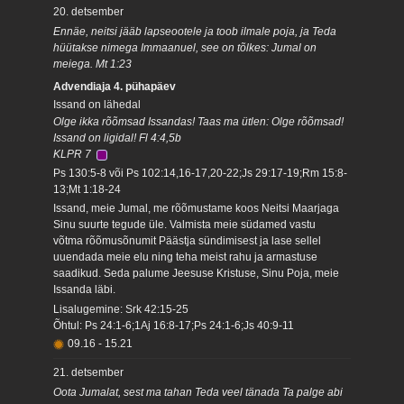
20. detsember
Ennäe, neitsi jääb lapseootele ja toob ilmale poja, ja Teda
hüütakse nimega Immaanuel, see on tõlkes: Jumal on
meiega. Mt 1:23
Advendiaja 4. pühapäev
Issand on lähedal
Olge ikka rõõmsad Issandas! Taas ma ütlen: Olge rõõmsad!
Issand on ligidal! Fl 4:4,5b
KLPR 7
Ps 130:5-8 või Ps 102:14,16-17,20-22;Js 29:17-19;Rm 15:8-
13;Mt 1:18-24
Issand, meie Jumal, me rõõmustame koos Neitsi Maarjaga
Sinu suurte tegude üle. Valmista meie südamed vastu
võtma rõõmusõnumit Päästja sündimisest ja lase sellel
uuendada meie elu ning teha meist rahu ja armastuse
saadikud. Seda palume Jeesuse Kristuse, Sinu Poja, meie
Issanda läbi.
Lisalugemine: Srk 42:15-25
Õhtul: Ps 24:1-6;1Aj 16:8-17;Ps 24:1-6;Js 40:9-11
09.16
-
15.21
21. detsember
Oota Jumalat, sest ma tahan Teda veel tänada Ta palge abi