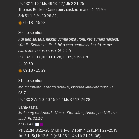
Ps 132:1-10;1Ms 49:10-12;1Jh 2:21-25
Thomas Becket, Canterbury piiskop, märter († 1170)
Srk 51:1-8;Mt 10:28-33;
09.18
-
15.28
30. detsember
Kui aeg sai täis, läkitas Jumal oma Poja, kes sündis naisest,
sündis Seaduse alla, lahti ostma seadusealuseid, et me
saaksime pojaseisuse. Gl 4:4-5
Ps 132:11-17;Rm 11:1-2a,11-15;Js 63:7-9
20.59
09.18
-
15.29
31. detsember
Ma meenutan Issanda heldust, Issanda kiiduväärsust. Js
63:7
Ps 133;2Ms 1:8-10,15-21;1Ms 37:12-24,28
Vana-aasta
Meie aeg on Issanda kätes - Sinu käes, Issand, on kõik mu
ajad. Ps 31:16
KLPR 47
Ps 121;Nl 3:22–26 (v Kg 3:1–8 v 1Sm 7:12);1Pt 1:22–25 (v
Ilm 2:1–5);Lk 13:6–9 (v Mt 16:1–4 v Lk 21:25–36);