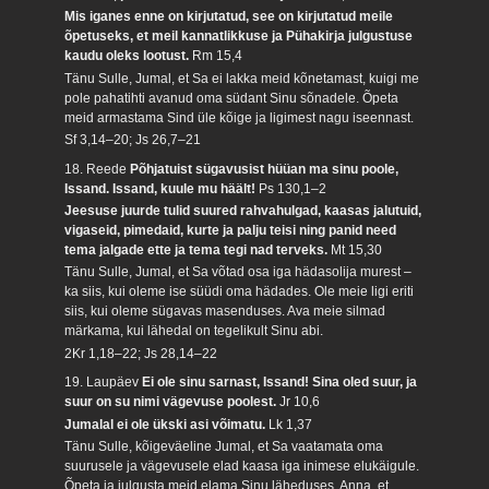
Mis iganes enne on kirjutatud, see on kirjutatud meile
õpetuseks, et meil kannatlikkuse ja Pühakirja julgustuse
kaudu oleks lootust.
Rm 15,4
Tänu Sulle, Jumal, et Sa ei lakka meid kõnetamast, kuigi me
pole pahatihti avanud oma südant Sinu sõnadele. Õpeta
meid armastama Sind üle kõige ja ligimest nagu iseennast.
Sf 3,14–20; Js 26,7–21
18. Reede
Põhjatuist sügavusist hüüan ma sinu poole,
Issand. Issand, kuule mu häält!
Ps 130,1–2
Jeesuse juurde tulid suured rahvahulgad, kaasas jalutuid,
vigaseid, pimedaid, kurte ja palju teisi ning panid need
tema jalgade ette ja tema tegi nad terveks.
Mt 15,30
Tänu Sulle, Jumal, et Sa võtad osa iga hädasolija murest –
ka siis, kui oleme ise süüdi oma hädades. Ole meie ligi eriti
siis, kui oleme sügavas masenduses. Ava meie silmad
märkama, kui lähedal on tegelikult Sinu abi.
2Kr 1,18–22; Js 28,14–22
19. Laupäev
Ei ole sinu sarnast, Issand! Sina oled suur, ja
suur on su nimi vägevuse poolest.
Jr 10,6
Jumalal ei ole ükski asi võimatu.
Lk 1,37
Tänu Sulle, kõigeväeline Jumal, et Sa vaatamata oma
suurusele ja vägevusele elad kaasa iga inimese elukäigule.
Õpeta ja julgusta meid elama Sinu läheduses. Anna, et