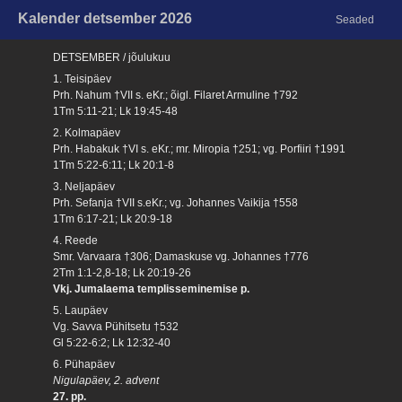
Kalender detsember 2026
Seaded
DETSEMBER / jõulukuu
1. Teisipäev
Prh. Nahum †VII s. eKr.; õigl. Filaret Armuline †792
1Tm 5:11-21; Lk 19:45-48
2. Kolmapäev
Prh. Habakuk †VI s. eKr.; mr. Miropia †251; vg. Porfiiri †1991
1Tm 5:22-6:11; Lk 20:1-8
3. Neljapäev
Prh. Sefanja †VII s.eKr.; vg. Johannes Vaikija †558
1Tm 6:17-21; Lk 20:9-18
4. Reede
Smr. Varvaara †306; Damaskuse vg. Johannes †776
2Tm 1:1-2,8-18; Lk 20:19-26
Vkj. Jumalaema templisseminemise p.
5. Laupäev
Vg. Savva Pühitsetu †532
Gl 5:22-6:2; Lk 12:32-40
6. Pühapäev
Nigulapäev, 2. advent
27. pp.