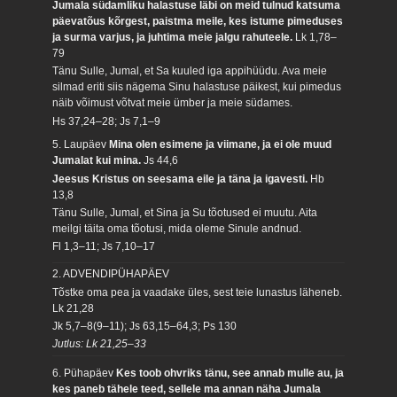
Jumala südamliku halastuse läbi on meid tulnud katsuma
päevatõus kõrgest, paistma meile, kes istume pimeduses
ja surma varjus, ja juhtima meie jalgu rahuteele.
Lk 1,78–
79
Tänu Sulle, Jumal, et Sa kuuled iga appihüüdu. Ava meie
silmad eriti siis nägema Sinu halastuse päikest, kui pimedus
näib võimust võtvat meie ümber ja meie südames.
Hs 37,24–28; Js 7,1–9
5. Laupäev
Mina olen esimene ja viimane, ja ei ole muud
Jumalat kui mina.
Js 44,6
Jeesus Kristus on seesama eile ja täna ja igavesti.
Hb
13,8
Tänu Sulle, Jumal, et Sina ja Su tõotused ei muutu. Aita
meilgi täita oma tõotusi, mida oleme Sinule andnud.
Fl 1,3–11; Js 7,10–17
2. ADVENDIPÜHAPÄEV
Tõstke oma pea ja vaadake üles, sest teie lunastus läheneb.
Lk 21,28
Jk 5,7–8(9–11); Js 63,15–64,3; Ps 130
Jutlus: Lk 21,25–33
6. Pühapäev
Kes toob ohvriks tänu, see annab mulle au, ja
kes paneb tähele teed, sellele ma annan näha Jumala