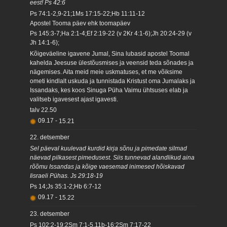
eest! Ps 42:6
Ps 74:1-2,9-21;1Ms 17:15-22;Hb 11:11-12
Apostel Tooma päev ehk toomapäev
Ps 145:3-7;Ha 2:1-4;Ef 2:19-22 (v 2Kr 4:1-6);Jh 20:24-29 (v
Jh 14:1-6);
Kõigeväeline igavene Jumal, Sina lubasid apostel Toomal
kahelda Jeesuse ülestõusmises ja veensid teda sõnades ja
nägemises. Aita meid meie uskmatuses, et me võiksime
ometi kindlalt uskuda ja tunnistada Kristust oma Jumalaks ja
Issandaks, kes koos Sinuga Püha Vaimu ühtsuses elab ja
valitseb igavesest ajast igavesti.
talv
22.50
09.17
-
15.21
22. detsember
Sel päeval kuulevad kurdid kirja sõnu ja pimedate silmad
näevad pilkasest pimedusest. Siis tunnevad alandlikud aina
rõõmu Issandas ja kõige vaesemad inimesed hõiskavad
Iisraeli Pühas. Js 29:18-19
Ps 14;Js 35:1-2;Hb 6:7-12
09.17
-
15.22
23. detsember
Ps 102:2-19;2Sm 7:1-5,11b-16;2Sm 7:17-22