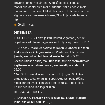
Igavene Jumal, me täname Sind kõige eest, mida Sa
möödunud aastal oled meile jaganud. Anna andeks meie
teadmatult ja teadlikult tehtud eksimused. Luba meid uuesti
algusest alata. Jeesuse Kristuse, Sinu Poja, meie Issanda
läbi.
09.18
-
15.30
DETSEMBER
KUU LOOSUNG: Lehm ja karu käivad karjamaal, nende
pojad lesivad üheskoos, ja lõvi sööb õlgi nagu veis.
Js 11,7
1. Teisipäev
Pöörduge tagasi, taganenud lapsed, ma teen
teid terveks teie taganemisest! Vaata, me tuleme sinu
juurde, sest sina oled Issand, meie Jumal.
Jr 3,22
Jeesus ütleb: Nõnda, ma ütlen teile, tõuseb rõõm Jumala
inglite ees ühe patuse pärast, kes meelt parandab.
Lk
15,10
Tänu Sulle, Jumal, et me elame veel ajas, mil Sa kutsud
enda juurde taganenud inimlapsi. Olgu Sul palju rõõmu
meelt parandavatest patustest, enne kui Su Poeg Jeesus
Kristus siia maailma tagasi tuleb.
Hb 10,32–39; Js 5,1–7
2. Kolmapäev
Pöörake kõrv ja tulge mu juurde, kuulake
mind, siis on teil edu!
Js 55,3