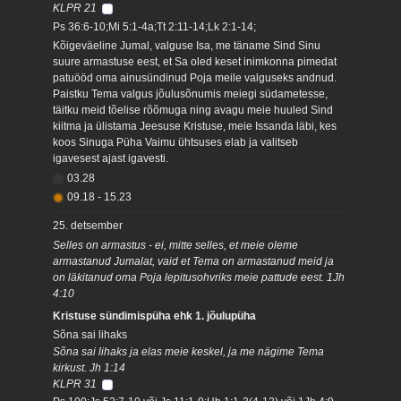
KLPR 21
Ps 36:6-10;Mi 5:1-4a;Tt 2:11-14;Lk 2:1-14;
Kõigeväeline Jumal, valguse Isa, me täname Sind Sinu
suure armastuse eest, et Sa oled keset inimkonna pimedat
patuööd oma ainusündinud Poja meile valguseks andnud.
Paistku Tema valgus jõulusõnumis meiegi südametesse,
täitku meid tõelise rõõmuga ning avagu meie huuled Sind
kiitma ja ülistama Jeesuse Kristuse, meie Issanda läbi, kes
koos Sinuga Püha Vaimu ühtsuses elab ja valitseb
igavesest ajast igavesti.
03.28
09.18
-
15.23
25. detsember
Selles on armastus - ei, mitte selles, et meie oleme
armastanud Jumalat, vaid et Tema on armastanud meid ja
on läkitanud oma Poja lepitusohvriks meie pattude eest. 1Jh
4:10
Kristuse sündimispüha ehk 1. jõulupüha
Sõna sai lihaks
Sõna sai lihaks ja elas meie keskel, ja me nägime Tema
kirkust. Jh 1:14
KLPR 31