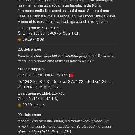
lase meil armastava südamega taibata, mida Püha
Johannes meile Kristusest on kuulutanud. Seda palume
Jeesuse Kristuse, meie Issanda läbi, kes koos Sinuga Püha
Vaimu ühtsuses elab ja valitseb igavesest ajast igavesti.
Lisalugemine: Srk 15:1-6
Õhtul: Ps 133;2Jh 1-6,9 või Õp 2:1-11;
09.19
-
15.26
28. detsember
Vala oma süda välja kui vesi Issanda palge ette! Tõsta oma
käed Tema poole oma laste elu pärast! Nl 2:19
Süütalastepäev
Jeesus põgenikuna
KLPR 166
Ps 124:2-3,6-8;Jr 31:15-17 või 2Ms 1:22-2:10;1Kr 1:26-29
või 1Pt 4:12-16;Mt 2:13-21
Lisalugemine: 1Mak 1:54-63
Õhtul: Ps 134;Ilm 12:1-6;
09.19
-
15.27
29. detsember
Issand, Sina oled mu Jumal, ma tahan Sind ülistada, Su
nime kiita, sest Sa oled teinud imet, Su otsused muistsest
ajast on õiged ja kindlad. Js 25:1