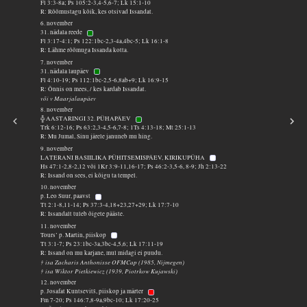
Fl 3:3-8a; Ps 105:2-3,4-5,6-7; Lk 15:1-10
R: Rõõmustagu kõik, kes otsivad Issandat.
6. november
31. nädala reede
Fl 3:17-4:1; Ps 122:1bc-2,3-4a,4bc-5; Lk 16:1-8
R: Lähme rõõmuga Issanda kotta.
7. november
31. nädala laupäev
Fl 4:10-19; Ps 112:1bc-2,5-6,8ab+9; Lk 16:9-15
R: Õnnis on mees, / kes kardab Issandat.
või v Maarjalaupäev
8. november
╬ AASTARINGI 32. PÜHAPÄEV
Trk 6:12-16; Ps 63:2,3-4,5-6,7-8; 1Ts 4:13-18; Mt 25:1-13
R: Mu Jumal, Sinu järele januneb mu hing.
9. november
LATERANI BASIILIKA PÜHITSEMISPÄEV, KIRIKUPÜHA
Hs 47:1-2,8-2,12 või 1Kr 3:9-11,16-17; Ps 46:2-3,5-6, 8-9; Jh 2:13-22
R: Issand on sees, ei kõigu ta tempel.
10. november
p. Leo Suur, paavst
Tt 2:1-8,11-14; Ps 37:3-4,18+23,27+29; Lk 17:7-10
R: Issandalt tuleb õigete pääste.
11. november
Tours’ p. Martin, piiskop
Tt 3:1-7; Ps 23:1bc-3a,3bc-4,5,6; Lk 17:11-19
R: Issand on mu karjane, mul midagi ei puudu.
† isa Zacharis Anthonisse OFMCap (1985, Nijmegen)
† isa Wiktor Pietkiewicz (1939, Piotrkow Kujawski)
12. november
p. Josafat Kuntsevitš, piiskop ja märter
Fm 7-20; Ps 146:7,8-9a,9bc-10; Lk 17:20-25