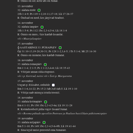
R: Õnnis on see, kelle abi on Jumal.
13. november
32. nädala reede
2Jh 1:4-9; Ps 119:1-2,10-11,17-18; Lk 17:26-37
R: Õndsad on need, kes järgivad Seadust.
14. november
32. nädala laupäev
3Jh 1:5-8; Ps 112:1bc-2,3-4,5-6; Lk 18:1-8
R: Õnnis on mees, / kes kardab Issandat.
või v Maarjalaupäev
15. november
╬ AASTARINGI 33. PÜHAPÄEV
Õp 31:10-13,19-20,30-31; Ps 128:1-2,3,4-5; 1Ts 5:1-6; Mt 25:14-30
R: Õnnis on inimene, kes kardab Jumalat.
16. november
33. nädala esmaspäev
Ilm 1:1-4; 2:1-5; Ps 1:1-2,3,4+6; Lk 18:35-43
R: Võitjale annan süüa elupuust.
või v p. Gertrud, neitsi või v Šoti p. Margareeta
17. november
Ungari p. Eliisabet, orduõde
Ilm 3:1-6,14-22; Ps 15:2-3ab,3cd-4ab,5; Lk 19:1-10
R: Võitja saab minuga istuda troonil.
18. november
33. nädala kolmapäev
Ilm 4:1-11; Ps 150:1bc-2,3-4,5-6a; Lk 19:11-28
R: Kolmekordselt püha vägev Issand Jumal.
või v Rooma pühade apostlite Peetruse ja Pauluse basiilikate pühitsemispäev
19. november
33. nädala neljapäev
Ilm 5:1-10; Ps 149:1bc-2,3-4,5-6+9b; Lk 19:41-44
R: Sina tegid meist preestrid oma Jumalale.