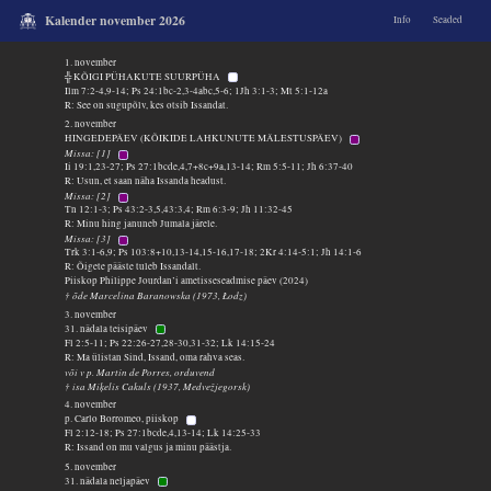
Kalender november 2026
Info
Seaded
1. november
╬ KÕIGI PÜHAKUTE SUURPÜHA
Ilm 7:2-4,9-14; Ps 24:1bc-2,3-4abc,5-6; 1Jh 3:1-3; Mt 5:1-12a
R: See on sugupõlv, kes otsib Issandat.
2. november
HINGEDEPÄEV (KÕIKIDE LAHKUNUTE MÄLESTUSPÄEV)
Missa: [1]
Ii 19:1,23-27; Ps 27:1bcde,4,7+8c+9a,13-14; Rm 5:5-11; Jh 6:37-40
R: Usun, et saan näha Issanda headust.
Missa: [2]
Tn 12:1-3; Ps 43:2-3,5,43:3,4; Rm 6:3-9; Jh 11:32-45
R: Minu hing januneb Jumala järele.
Missa: [3]
Trk 3:1-6,9; Ps 103:8+10,13-14,15-16,17-18; 2Kr 4:14-5:1; Jh 14:1-6
R: Õigete pääste tuleb Issandalt.
Piiskop Philippe Jourdan’i ametisseseadmise päev (2024)
† õde Marcelina Baranowska (1973, Łodz)
3. november
31. nädala teisipäev
Fl 2:5-11; Ps 22:26-27,28-30,31-32; Lk 14:15-24
R: Ma ülistan Sind, Issand, oma rahva seas.
või v p. Martín de Porres, orduvend
† isa Miķelis Cakuls (1937, Medvežjegorsk)
4. november
p. Carlo Borromeo, piiskop
Fl 2:12-18; Ps 27:1bcde,4,13-14; Lk 14:25-33
R: Issand on mu valgus ja minu päästja.
5. november
31. nädala neljapäev