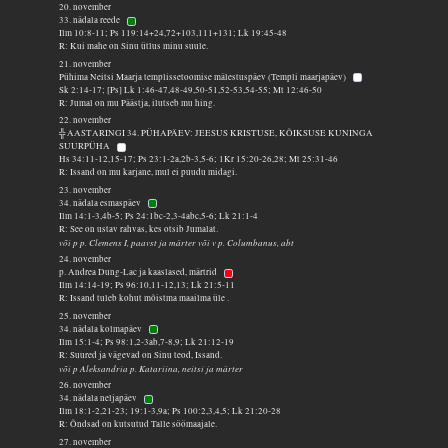
20. november
33. nädala reede
Ilm 10:8-11; Ps 119:14+24,72+103,111+131; Lk 19:45-48
R: Kui mahe on Sinu ütlus minu suule.
21. november
Pühima Neitsi Maarja templissetoomise mälestuspäev (Templi maarjapäev)
Sk 2:14-17; [Ps] Lk 1:46-47,48-49,50-51,52-53,54-55; Mt 12:46-50
R: Jumal on mu Päästja, ilutseb mu hing.
22. november
╬ AASTARINGI 34. PÜHAPÄEV: JEESUS KRISTUSE, KÕIKSUSE KUNINGA
SUURPÜHA
Hs 34:11-12,15-17; Ps 23:1-2a,2b-3,5-6; 1Kr 15:20-26,28; Mt 25:31-46
R: Issand on mu karjane, mul ei puudu midagi.
23. november
34. nädala esmaspäev
Ilm 14:1-3,4b-5; Ps 24:1bc-2,3-4abc,5-6; Lk 21:1-4
R: See on ustav rahvas, kes otsib Jumalat.
või p p. Clemens I, paavst ja märter või v p. Columbanus, abt
24. november
p. Andrea Dung-Lac ja kaaslased, märtrid
Ilm 14:14-19; Ps 96:10,11-12,13; Lk 21:5-11
R: Issand tuleb kohut mõistma maailma üle .
25. november
34. nädala kolmapäev
Ilm 15:1-4; Ps 98:1,2-3ab,7-8,9; Lk 21:12-19
R: Suured ja vägevad on Sinu teod, Issand.
või p Aleksandria p. Katariina, neitsi ja märter
26. november
34. nädala neljapäev
Ilm 18:1-2,21-23; 19:1-3,9a; Ps 100:2,3,4,5; Lk 21:20-28
R: Õndsad on kutsutud Talle söömaajale.
27. november