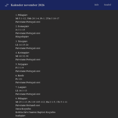
Kalender november 2026
Info
Seaded
1. Pühapäev
Mt 5:1-12; 5Ms 28:1-6; Ps 1; 2Tm 3:10-17
Palvetame Portugali eest
2. Esmaspäev
Js 3:1-15
Palvetame Portugali eest
Hingedepäev
3. Teisipäev
Lk 14:15-24
Palvetame Portugali eest
4. Kolmapäev
Mt 10:32-39
Palvetame Portugali eest
5. Neljapäev
Fl 3:1-9
Palvetame Portugali eest
6. Reede
Ps 121
Palvetame Portugali eest
7. Laupäev
Lk 16:1-13
Palvetame Portugali eest
8. Pühapäev
Mt 25:1-13; Ps 119:105-112; Ha 2:1-5; 1Ts 5:1-11
Palvetame Hollandi eest
Jausa Kogudus
Kohtla-Järve Saaroni Baptisti Kogudus
Isadepäev