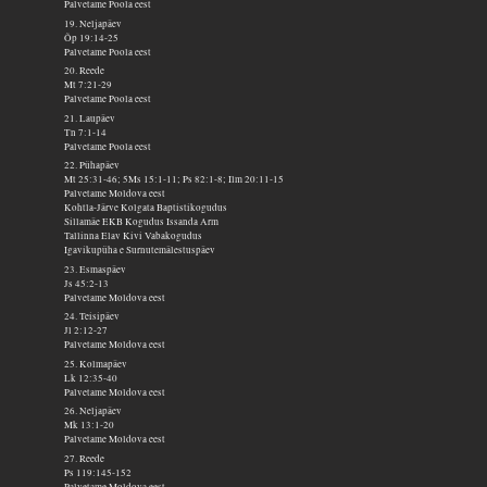
Palvetame Poola eest
19. Neljapäev
Õp 19:14-25
Palvetame Poola eest
20. Reede
Mt 7:21-29
Palvetame Poola eest
21. Laupäev
Tn 7:1-14
Palvetame Poola eest
22. Pühapäev
Mt 25:31-46; 5Ms 15:1-11; Ps 82:1-8; Ilm 20:11-15
Palvetame Moldova eest
Kohtla-Järve Kolgata Baptistikogudus
Sillamäe EKB Kogudus Issanda Arm
Tallinna Elav Kivi Vabakogudus
Igavikupüha e Surnutemälestuspäev
23. Esmaspäev
Js 45:2-13
Palvetame Moldova eest
24. Teisipäev
Jl 2:12-27
Palvetame Moldova eest
25. Kolmapäev
Lk 12:35-40
Palvetame Moldova eest
26. Neljapäev
Mk 13:1-20
Palvetame Moldova eest
27. Reede
Ps 119:145-152
Palvetame Moldova eest