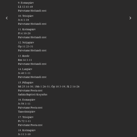
9. Esmaspäev
Lk 12:41-48
Palvetame Hollandi eest
10. Teisipäev
Js 6:1-18
Palvetame Hollandi eest
11. Kolmapäev
Fl 4:10-20
Palvetame Hollandi eest
12. Neljapäev
Õp 11:23-31
Palvetame Hollandi eest
13. Reede
Rm 14:1-11
Palvetame Hollandi eest
14. Laupäev
Js 40:1-11
Palvetame Hollandi eest
15. Pühapäev
Mt 25:14-30; 1Ms 1:26-31; Õp 10:3-19; Jk 2:14-26
Palvetame Poola eest
Sadala Baptisti Kogudus
16. Esmaspäev
Js 58:1-11
Palvetame Poola eest
Taassünnipäev
17. Teisipäev
Ps 72:1-11
Palvetame Poola eest
18. Kolmapäev
Js 11:1-10