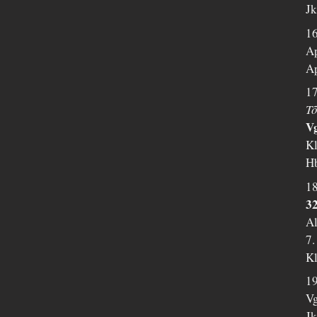
Jk
16
Ap
Ap
17
T
Vg
Kl
Hb
18
32
Al
7.
Kl
1
Vg
Jk