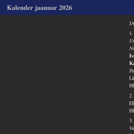
Kalender jaanuar 2026
J
1.
U
N
Is
Ka
Jh
Lk
Hb
2.
EP
Hb
3.
Va