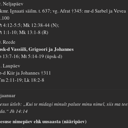
. Neljapäev
kmr. Ignaati säilm. t. 637; vg. Afrat †345: mr-d Sarbel ja Vevea
u.100
t 4:12-5:5; Mk 12:38-44 (N);
t 1:1-10; Mk 13:1-8 (R)
. Reede
sk-d Vassiili, Grigoori ja Johannes
 13:7-16; Mt 5:14-19 (üpsk-d)
. Laupäev
-d Kiir ja Johannes †311
m 2:11-19; Lk 18:2-8
 jaanuar
esus ütleb: „Kui te midagi minult palute minu nimel, siis ma te
da.“ Jh 14:14
esuse nimepäev ehk uusaasta (nääripäev)