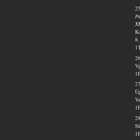
25
Pa
33
Ko
8.
1T
2
Vg
1P
27
Üp
Va
1P
2
Sü
1P