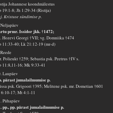
stija Johannese koondmälestus
 19:1-8; Jh 1:29-34 (Ristija)
j. Kristuse sündimise p.
 Neljapäev
rtu prmr. Issidor jkk. †1472;
. Hozevi Georgi †VII; vg. Domniika †474
 11:33-40; Lk 21:12-19 (mr-d)
 Reede
. Polieukt †259; Sebastia psk. Peetrus †IV s.
 11:8,11-16; Mk 9:33-41
. Laupäev
. pärast jumalailmumise p.
ssa psk. Grigoori †395; Melitene psk. mr. Dometian †601
 6:10-17; Mt 4:1-11
. Pühapäev
. pp., pp. pärast jumalailmumise p.