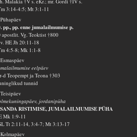
h. Malakia †V s. eKr.; mr. Gordi †IV s.
m 3:14-4:5; Mt 3:1-11
 Pühapäev
. pp., pp. enne jumalailmumise p.
 apostlit. Vg. Teoktist †800
 v. HE Jh 20:11-18
m 4:5-8; Mk 1:1-8
. Esmaspäev
malailmumise eelpäev
-d Teopempt ja Teona †303
ninglikud tunnid
 Teisipäev
olmekuningapäev, jordanipüha
SSANDA RISTIMISE, JUMALAILMUMISE PÜHA
E Mk 1:9-11
L Tt 2:11-14, 3:4-7; Mt 3:13-17
. Kolmapäev