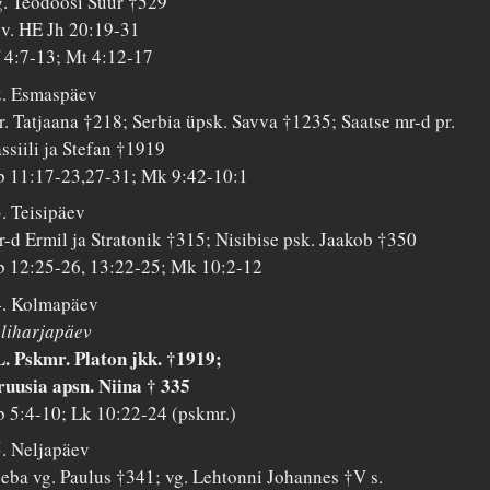
. Teodoosi Suur †529
 v. HE Jh 20:19-31
 4:7-13; Mt 4:12-17
2. Esmaspäev
. Tatjaana †218; Serbia üpsk. Savva †1235; Saatse mr-d pr.
ssiili ja Stefan †1919
 11:17-23,27-31; Mk 9:42-10:1
. Teisipäev
-d Ermil ja Stratonik †315; Nisibise psk. Jaakob †350
 12:25-26, 13:22-25; Mk 10:2-12
4. Kolmapäev
liharjapäev
. Pskmr. Platon jkk. †1919;
uusia apsn. Niina † 335
 5:4-10; Lk 10:22-24 (pskmr.)
. Neljapäev
eba vg. Paulus †341; vg. Lehtonni Johannes †V s.