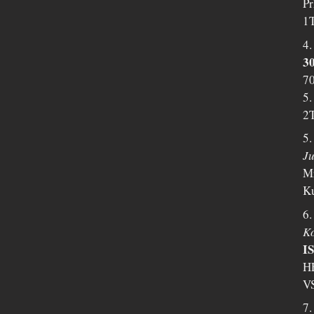
Pr
1T
4.
30
70
5.
2T
5
Ju
Mr
Ku
6.
K
I
H
VS
7