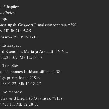
. Pühapäev
avlipäev
.pp.
nst. üpsk. Grigoori Jumalasõnaõpetaja †390
 v. HE Jh 21:15-25
m 4:9-15; Lk 19:1-10
6. Esmaspäev
-d Ksenofon, Maria ja Arkaadi †IV-V s.
t 2:21-3:9; Mk 12:13-17
. Teisipäev
sk. Johannes Kuldsuu säilm. t. 438;
lga pr. mr. Joann †1919
t 3:10-22; Mk 12:18-27
8. Kolmapäev
üria vg-d Efrem †373 ja Iisak †VII s.
t 4:1-11; Mk 12:28-37