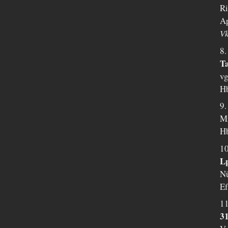
Ri
Ap
Vk
8.
Ta
vg
Hb
9.
Mr
Hb
10
Lp
Nü
Ef
11
31