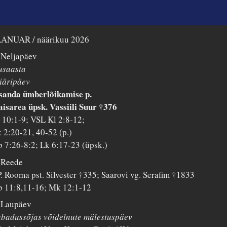
AANUAR / näärikuu 2026
 Neljapäev
usaasta
ääripäev
sanda ümberlõikamise p.
isarea üpsk. Vassiili Suur †376
 10:1-9; VSL Kl 2:8-12;
 2:20-21, 40-52 (p.)
 7:26-8:2; Lk 6:17-23 (üpsk.)
 Reede
. Rooma pst. Silvester †335; Saarovi vg. Serafim †1833
 11:8,11-16; Mk 12:1-12
 Laupäev
badussõjas võidelnute mälestuspäev