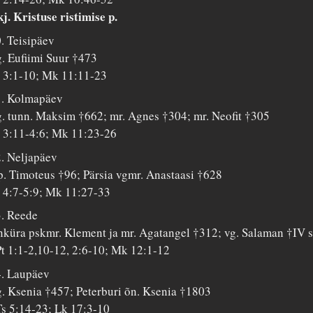
j. Kristuse ristimise p.
. Teisipäev
. Eufiimi Suur †473
 3:1-10; Mk 11:11-23
1. Kolmapäev
. tunn. Maksim †662; mr. Agnes †304; mr. Neofit †305
 3:11-4:6; Mk 11:23-26
. Neljapäev
. Timoteus †96; Pärsia vgmr. Anastaasi †628
 4:7-5:9; Mk 11:27-33
. Reede
küra pskmr. Klement ja mr. Agatangel †312; vg. Salaman †IV s
t 1:1-2,10-12, 2:6-10; Mk 12:1-12
. Laupäev
. Ksenia †457; Peterburi õn. Ksenia †1803
s 5:14-23; Lk 17:3-10