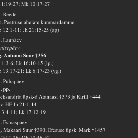
 1:19-27; Mk 10:17-27
. Reede
. Peetruse ahelate kummardamine
 12:1-11; Jh 21:15-25 (ap)
. Laupäev
õnisepäev
. Antooni Suur †356
 1:3-6; Lk 16:10-15 (lp.)
 13:17-21; Lk 6:17-23 (vg.)
. Pühapäev
. pp.
eksandria üpsk-d Atanaasi †373 ja Kirill †444
 v. HE Jh 21:1-14
 3:4-11; Lk 17:12-19
9. Esmaspäev
. Makaari Suur †390; Efesuse üpsk. Mark †1457
 2:14-26; Mk 10:46-52