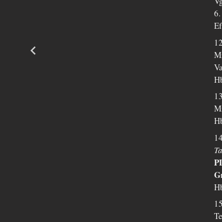
Vg
6.
Ef
1
Mr
Va
Hb
13
Mr
Hb
1
Ta
PL
Gr
Hb
15
Te