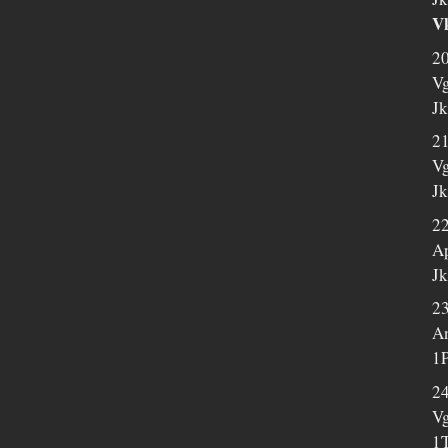
Vk
20
Vg
Jk
2
Vg
Jk
22
Ap
Jk
23
An
1P
24
Vg
1T