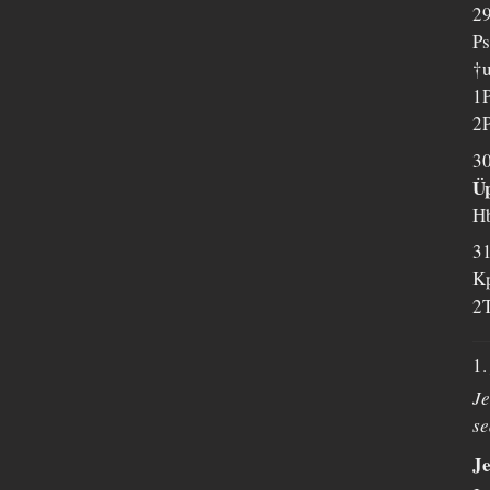
29
Ps
†
1P
2P
30
Üp
Hb
31
Kp
2T
1.
Je
se
Je