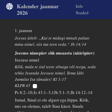
Kalender jaanuar
Info
2026
Seaded
1. jaanuar
Jeesus ütleb: „Kui te midagi minult palute
minu nimel, siis ma teen seda.“ Jh 14:14
Jeesuse nimepäev ehk uusaasta (nääripäev)
Jeesuse nimel
Kõik, mida te iial teete sõnaga või teoga, seda
tehke Issanda Jeesuse nimel, Tema läbi
Jumalat Isa tänades! Kl 3:17
KLPR 45
Ps 8:2–10;Js 43:1–3;1Jh 5:1–5;Jh 14:12–14
Jumal, Sinul ei ole algust ega lõppu. Kõik,
mis on olemas, tuleb Sinu käest. Sinule