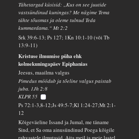
Tähetargad küsisid: „Kus on see juutide
vastsündinud kuningas? Me nägime Tema
tähte tõusmas ja oleme tulnud Teda
kummardama.“ Mt 2:2
Srk 39:6-13; Ps 127; 1Kn 10:1-10 (või Tb
13:9-11)
Kristuse ilmumise püha ehk
kolmekuningapäev Epiphanias
Jeesus, maailma valgus
Pimedus möödub ja tõeline valgus paistab
juba. 1Jh 2:8
KLPR 55
Ps 72:1-3,8-12;Js 49:5-7;Kl 1:24-27;Mt 2:1-
12
Kõigeväeline Issand ja Jumal, me täname
Sind, et Sa oma ainusündinud Poega kõigile
rahvastele ilmutasid. Aita meil ja meie lastel