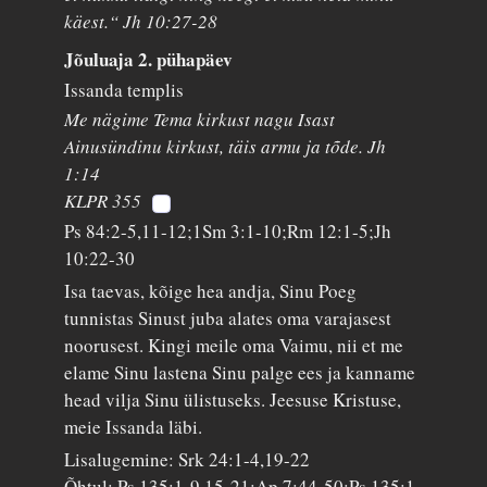
käest.“ Jh 10:27-28
Jõuluaja 2. pühapäev
Issanda templis
Me nägime Tema kirkust nagu Isast
Ainusündinu kirkust, täis armu ja tõde. Jh
1:14
KLPR 355
Ps 84:2-5,11-12;1Sm 3:1-10;Rm 12:1-5;Jh
10:22-30
Isa taevas, kõige hea andja, Sinu Poeg
tunnistas Sinust juba alates oma varajasest
noorusest. Kingi meile oma Vaimu, nii et me
elame Sinu lastena Sinu palge ees ja kanname
head vilja Sinu ülistuseks. Jeesuse Kristuse,
meie Issanda läbi.
Lisalugemine: Srk 24:1-4,19-22
Õhtul: Ps 135:1-9,15-21;Ap 7:44-50;Ps 135:1-