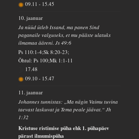
09.11
-
15.45
10. jaanuar
Ja nüüd ütleb Issand, ma panen Sind
paganaile valguseks, et mu pääste ulatuks
ilmamaa ääreni. Js 49:6
Ps 110:1-4;Sk 8:20-23;
Õhtul: Ps 100;Mk 1:1-11
17.48
09.10
-
15.47
11. jaanuar
Johannes tunnistas: „Ma nägin Vaimu tuvina
taevast laskuvat ja Tema peale jäävat.“ Jh
1:32
Kristuse ristimise püha ehk 1. pühapäev
pärast ilmumispüha