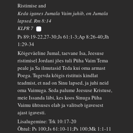
Ristimise and
Keda iganes Jumala Vaim juhib, on Jumala
lapsed. Rm 8:14
KLPR 7
Ps 89:19-22,27-30;Js 61:1-3;Ap 8:26-40;Jh
1:29-34
Kõigeväeline Jumal, taevane Isa, Jeesuse
ristimisel Jordani jões tuli Püha Vaim Tema
peale ja Sa ilmutasid Teda kui oma armast
Poega. Tugevda kõigis ristituis kindlat
teadmist, et nad on Sinu lapsed, ja juhi neid
oma Vaimuga. Seda palume Jeesuse Kristuse,
meie Issanda läbi, kes koos Sinuga Püha
Vaimu ühtsuses elab ja valitseb igavesest
ajast igavesti.
Lisalugemine: Trk 10:17-20
Õhtul: Ps 100;Js 61:10-11;Ps 100;Mk 1:1-11