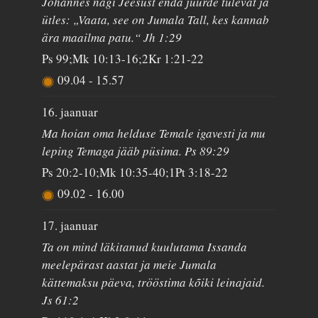
Johannes nägi Jeesust enda juurde tulevat ja
ütles: „Vaata, see on Jumala Tall, kes kannab
ära maailma patu.“ Jh 1:29
Ps 99;Mk 10:13-16;2Kr 1:21-22
09.04
-
15.57
16. jaanuar
Ma hoian oma helduse Temale igavesti ja mu
leping Temaga jääb püsima. Ps 89:29
Ps 20:2-10;Mk 10:35-40;1Pt 3:18-22
09.02
-
16.00
17. jaanuar
Ta on mind läkitanud kuulutama Issanda
meelepärast aastat ja meie Jumala
kättemaksu päeva, trööstima kõiki leinajaid.
Js 61:2