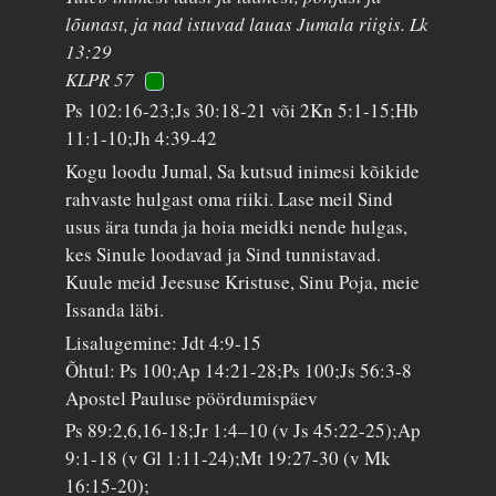
lõunast, ja nad istuvad lauas Jumala riigis. Lk
13:29
KLPR 57
Ps 102:16-23;Js 30:18-21 või 2Kn 5:1-15;Hb
11:1-10;Jh 4:39-42
Kogu loodu Jumal, Sa kutsud inimesi kõikide
rahvaste hulgast oma riiki. Lase meil Sind
usus ära tunda ja hoia meidki nende hulgas,
kes Sinule loodavad ja Sind tunnistavad.
Kuule meid Jeesuse Kristuse, Sinu Poja, meie
Issanda läbi.
Lisalugemine: Jdt 4:9-15
Õhtul: Ps 100;Ap 14:21-28;Ps 100;Js 56:3-8
Apostel Pauluse pöördumispäev
Ps 89:2,6,16-18;Jr 1:4–10 (v Js 45:22-25);Ap
9:1-18 (v Gl 1:11-24);Mt 19:27-30 (v Mk
16:15-20);