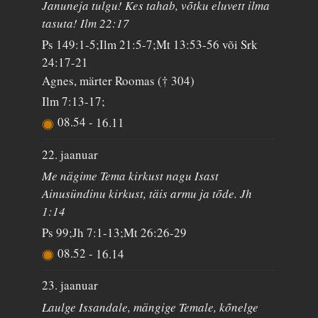
Januneja tulgu! Kes tahab, võtku eluvett ilma
tasuta! Ilm 22:17
Ps 149:1-5;Ilm 21:5-7;Mt 13:53-56 või Srk
24:17-21
Agnes, märter Roomas († 304)
Ilm 7:13-17;
08.54
-
16.11
22. jaanuar
Me nägime Tema kirkust nagu Isast
Ainusündinu kirkust, täis armu ja tõde. Jh
1:14
Ps 99;Jh 7:1-13;Mt 26:26-29
08.52
-
16.14
23. jaanuar
Laulge Issandale, mängige Temale, kõnelge