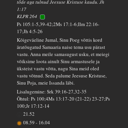
tõde aga tulnud Jeesuse Kristuse kaudu. Jh
1:17
KLPR 264
Ps 105:1-5,39-42;2Ms 17:1-6;Ilm 22:16-
17;Jh 4:5-26
Kõigeväeline Jumal, Sinu Poeg võttis kord
äratõugatud Samaaria naise tema usu pärast
vastu. Anna meile samasugust usku, et meiegi
võiksime loota ainult Sinu armastusele ja
üksteist vastu võtta, nagu Sina meid oled
vastu võtnud. Seda palume Jeesuse Kristuse,
Sinu Poja, meie Issanda läbi.
Lisalugemine: Srk 39:16-27,32-35
Õhtul: Ps 100;4Ms 13:17-20 (21-22) 23-27;Ps
100;Jr 17:12-14
21.52
08.59
-
16.04