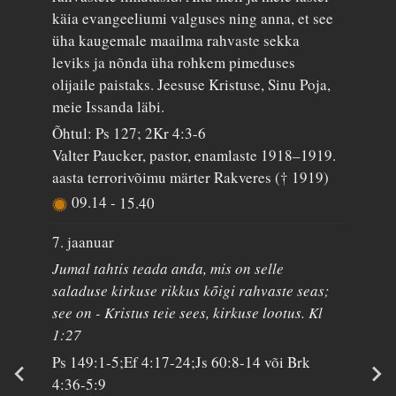
käia evangeeliumi valguses ning anna, et see
üha kaugemale maailma rahvaste sekka
leviks ja nõnda üha rohkem pimeduses
olijaile paistaks. Jeesuse Kristuse, Sinu Poja,
meie Issanda läbi.
Õhtul: Ps 127; 2Kr 4:3-6
Valter Paucker, pastor, enamlaste 1918–1919.
aasta terrorivõimu märter Rakveres († 1919)
09.14
-
15.40
7. jaanuar
Jumal tahtis teada anda, mis on selle
saladuse kirkuse rikkus kõigi rahvaste seas;
see on - Kristus teie sees, kirkuse lootus. Kl
1:27
Ps 149:1-5;Ef 4:17-24;Js 60:8-14 või Brk
4:36-5:9