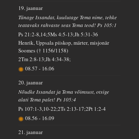
19. jaanuar
Tänage Issandat, kuulutage Tema nime, tehke
teatavaks rahvaste seas Tema teod! Ps 105:1
Ps 21:2-8,14;5Ms 4:5-13;Jh 5:31-36
Henrik, Uppsala piiskop, märter, misjonär
Soomes († 1156/1158)
2Tm 2:8-13;Jh 4:34-38;
08.57
-
16.06
20. jaanuar
Nõudke Issandat ja Tema võimsust, otsige
alati Tema palet! Ps 105:4
Ps 107:1-3,10-22;2Ts 2:13-17;2Pt 1:2-4
08.56
-
16.09
21. jaanuar