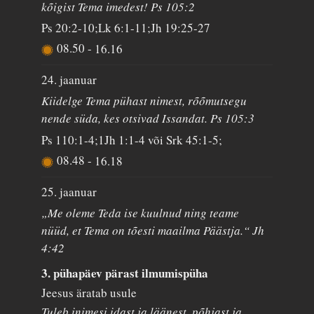
kõigist Tema imedest! Ps 105:2
Ps 20:2-10;Lk 6:1-11;Jh 19:25-27
08.50
-
16.16
24. jaanuar
Kiidelge Tema pühast nimest, rõõmutsegu
nende süda, kes otsivad Issandat. Ps 105:3
Ps 110:1-4;1Jh 1:1-4 või Srk 45:1-5;
08.48
-
16.18
25. jaanuar
„Me oleme Teda ise kuulnud ning teame
nüüd, et Tema on tõesti maailma Päästja.“ Jh
4:42
3. pühapäev pärast ilmumispüha
Jeesus äratab usule
Tuleb inimesi idast ja läänest, põhjast ja