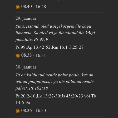
08.40
-
16.28
29. jaanuar
Sina, Issand, oled Kõigekõrgem üle kogu
ilmamaa, Sa oled väga ülendatud üle kõigi
jumalate. Ps 97:9
Ps 99;Ap 13:42-52;Rm 16:1-3,25-27
08.38
-
16.31
30. jaanuar
Ta on kaldunud nende palve poole, kes on
tehtud puupaljaks, ega ole põlanud nende
palvet. Ps 102:18
Ps 20:2-10;Lk 13:22-30;Js 45:20-23 või Tb
14:6-9a
08.36
-
16.33