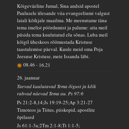
Kõigeväeline Jumal, Sina andsid apostel
Paulusele ülesande viia evangeeliumi valgust
laiali kõikjale maailma. Me meenutame täna
tema imelist pöördumist ja palume: aita meil
püsida tema kuulutatud elu sõnas. Luba meil
kõigil üheskoos rõõmustada Kristuse
taastulemise päeval. Kuule meid oma Poja
Jeesuse Kristuse, meie Issanda läbi.
08.46
-
16.21
26. jaanuar
Taevad kuulutavad Tema õigust ja kõik
rahvad näevad Tema au. Ps 97:6
Ps 21:2-8,14;Js 19:19-25;Ap 3:21-27
Timoteos ja Tiitus, piiskopid, apostlite
õpilased
Js 61:1-3a;2Tm 2:1-8;Tt 1:1-5;