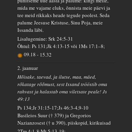
pühitseme uue aasta ja palume: kingi meile,
mida me vajame eluks, õnnista meie päevi ja
tee meid rikkaks heade tegude poolest. Seda
palume Jeesuse Kristuse, Sinu Poja, meie
Issanda läbi.
Lisalugemine: Srk 24:5-31
Õhtul: Ps 131;Jk 4:13-15 või 1Ms 17:1–8;
09.18
-
15.32
2. jaanuar
Hõisake, taevad, ja ilutse, maa, mäed,
rõkatage rõõmust, sest Issand trööstib oma
rahvast ja halastab oma viletsate peale! Js
49:13
Ps 134;Jr 31:15-17;Js 46:3-4,9-10
Basileios Suur († 379) ja Gregorios
Nazianzosest († u 390), piiskopid, kirikuisad
2Tm 4:1-8;Mt 5:13-19;