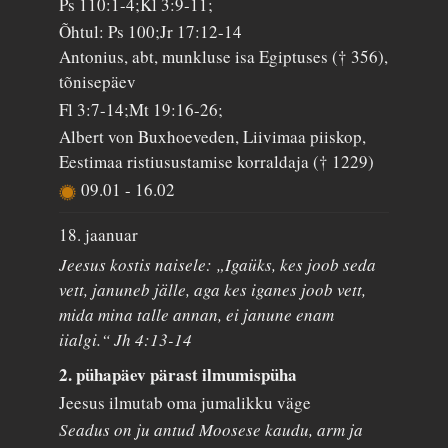
Ps 110:1-4;Kl 3:9-11;
Õhtul: Ps 100;Jr 17:12-14
Antonius, abt, munkluse isa Egiptuses († 356),
tõnisepäev
Fl 3:7-14;Mt 19:16-26;
Albert von Buxhoeveden, Liivimaa piiskop,
Eestimaa ristiusustamise korraldaja († 1229)
09.01
-
16.02
18. jaanuar
Jeesus kostis naisele: „Igaüks, kes joob seda
vett, januneb jälle, aga kes iganes joob vett,
mida mina talle annan, ei janune enam
iialgi.“ Jh 4:13-14
2. pühapäev pärast ilmumispüha
Jeesus ilmutab oma jumalikku väge
Seadus on ju antud Moosese kaudu, arm ja