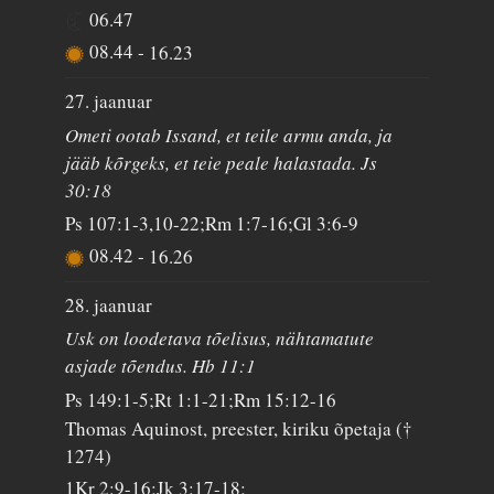
06.47
08.44
-
16.23
27. jaanuar
Ometi ootab Issand, et teile armu anda, ja
jääb kõrgeks, et teie peale halastada. Js
30:18
Ps 107:1-3,10-22;Rm 1:7-16;Gl 3:6-9
08.42
-
16.26
28. jaanuar
Usk on loodetava tõelisus, nähtamatute
asjade tõendus. Hb 11:1
Ps 149:1-5;Rt 1:1-21;Rm 15:12-16
Thomas Aquinost, preester, kiriku õpetaja (†
1274)
1Kr 2:9-16;Jk 3:17-18;