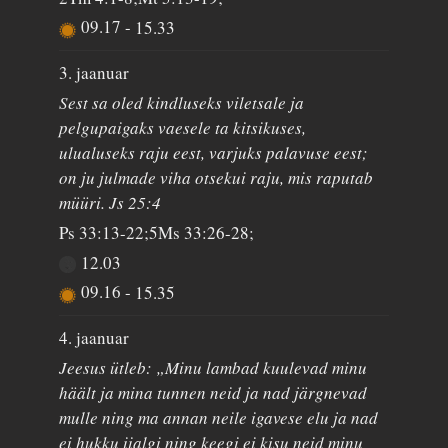
09.17
-
15.33
3. jaanuar
Sest sa oled kindluseks viletsale ja
pelgupaigaks vaesele ta kitsikuses,
ulualuseks raju eest, varjuks palavuse eest;
on ju julmade viha otsekui raju, mis raputab
müüri. Js 25:4
Ps 33:13-22;5Ms 33:26-28;
12.03
09.16
-
15.35
4. jaanuar
Jeesus ütleb: „Minu lambad kuulevad minu
häält ja mina tunnen neid ja nad järgnevad
mulle ning ma annan neile igavese elu ja nad
ei hukku iialgi ning keegi ei kisu neid minu