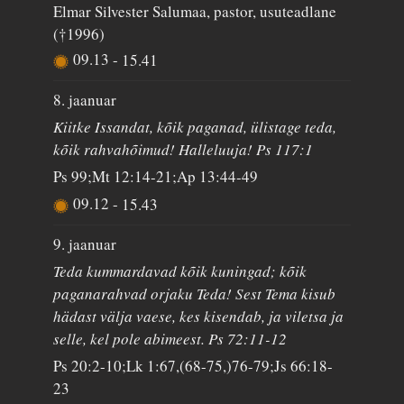
Elmar Silvester Salumaa, pastor, usuteadlane
(†1996)
09.13
-
15.41
8. jaanuar
Kiitke Issandat, kõik paganad, ülistage teda,
kõik rahvahõimud! Halleluuja! Ps 117:1
Ps 99;Mt 12:14-21;Ap 13:44-49
09.12
-
15.43
9. jaanuar
Teda kummardavad kõik kuningad; kõik
paganarahvad orjaku Teda! Sest Tema kisub
hädast välja vaese, kes kisendab, ja viletsa ja
selle, kel pole abimeest. Ps 72:11-12
Ps 20:2-10;Lk 1:67,(68-75,)76-79;Js 66:18-
23