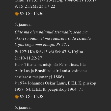
9, 15-21;2Ms 25:17-22
09.16
-
15.36
5. jaanuar
Ühte ma olen palunud Issandalt; seda ma
üksnes nõuan, et ma saaksin asuda Issanda
kojas kogu oma eluaja. Ps 27:4
Ps 127;1Kn 8:6-13 või Srk 47:8-10;Ilm
21:10-11,22-27
Hans Tiismann, misjonär Palestiinas, Ida-
Aafrikas ja Brasiilias, afrikanist, esimene
eestlasest misjonär († 1886)
† 1974 Johannes Oskar Lauri, E.E.L.K. piiskop
1957–64, E.E.L.K. peapiiskop 1964–71
09.15
-
15.38
6. jaanuar