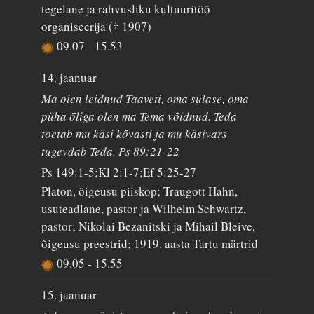
tegelane ja rahvusliku kultuuritöö
organiseerija († 1907)
09.07
-
15.53
14. jaanuar
Ma olen leidnud Taaveti, oma sulase, oma
püha õliga olen ma Tema võidnud. Teda
toetab mu käsi kõvasti ja mu käsivars
tugevdab Teda. Ps 89:21-22
Ps 149:1-5;Kl 2:1-7;Ef 5:25-27
Platon, õigeusu piiskop; Traugott Hahn,
usuteadlane, pastor ja Wilhelm Schwartz,
pastor; Nikolai Bezanitski ja Mihail Bleive,
õigeusu preestrid; 1919. aasta Tartu märtrid
09.05
-
15.55
15. jaanuar