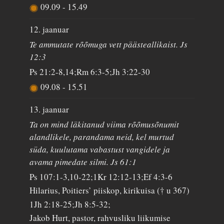
09.09
-
15.49
12. jaanuar
Te ammutate rõõmuga vett päästeallikaist. Js
12:3
Ps 21:2-8,14;Rm 6:3-5;Jh 3:22-30
09.08
-
15.51
13. jaanuar
Ta on mind läkitanud viima rõõmusõnumit
alandlikele, parandama neid, kel murtud
süda, kuulutama vabastust vangidele ja
avama pimedate silmi. Js 61:1
Ps 107:1-3,10-22;1Kr 12:12-13;Ef 4:3-6
Hilarius, Poitiers’ piiskop, kirikuisa († u 367)
1Jh 2:18-25;Jh 8:5-32;
Jakob Hurt, pastor, rahvusliku liikumise