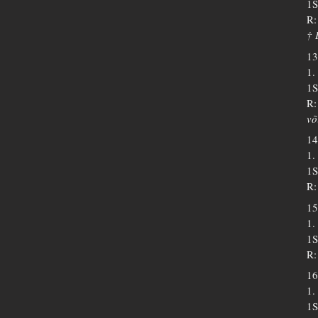
1S
R:
† 
13
1.
1S
R:
võ
14
1.
1S
R:
15
1.
1S
R:
16
1.
1S