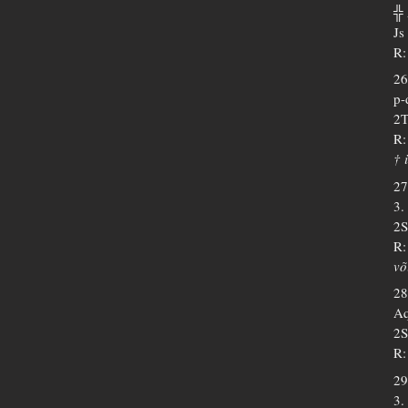
╬
Js
R:
26
p-
2T
R:
† 
27
3.
2S
R:
võ
28
Aq
2S
R:
29
3.