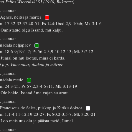
isa Feliks Wierciński SJ (1940, Bukarest)
. jaanuar
 Agnes, neitsi ja märter
m 17:32-33,37,40-51; Ps 144:1bcd,2,9-10ab; Mk 3:1-6
 Õnnistatud olgu Issand, mu kalju.
. jaanuar
 nädala neljapäev
m 18:6-9;19:1-7; Ps 56:2-3,9-10,12-13; Mk 3:7-12
 Jumal on mu lootus, mina ei karda.
i p p. Vincentius, diakon ja märter
. jaanuar
 nädala reede
m 24:3-21; Ps 57:2,3-4,6+11; Mk 3:13-19
 Ole helde, Issand / ma vajan su armu.
. jaanuar
 Franciscus de Sales, piiskop ja Kiriku doktor
m 1:1-4,11-12,19,23-27; Ps 80:2-3,5-7; Mk 3,20-21
 Loo meis uus elu ja päästa meid, Jumal.
. jaanuar