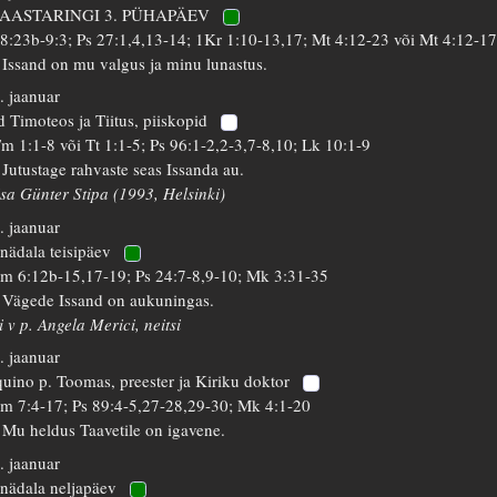
 AASTARINGI 3. PÜHAPÄEV
 8:23b-9:3; Ps 27:1,4,13-14; 1Kr 1:10-13,17; Mt 4:12-23 või Mt 4:12-1
 Issand on mu valgus ja minu lunastus.
. jaanuar
d Timoteos ja Tiitus, piiskopid
m 1:1-8 või Tt 1:1-5; Ps 96:1-2,2-3,7-8,10; Lk 10:1-9
 Jutustage rahvaste seas Issanda au.
isa Günter Stipa (1993, Helsinki)
. jaanuar
 nädala teisipäev
m 6:12b-15,17-19; Ps 24:7-8,9-10; Mk 3:31-35
 Vägede Issand on aukuningas.
i v p. Angela Merici, neitsi
. jaanuar
uino p. Toomas, preester ja Kiriku doktor
m 7:4-17; Ps 89:4-5,27-28,29-30; Mk 4:1-20
 Mu heldus Taavetile on igavene.
. jaanuar
 nädala neljapäev