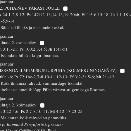
 jaanuar
 2. PÜHAPÄEV PÄRAST JÕULE
k 24:1-2,8-12; Ps 147:12-13,14-15,19-20ab; Ef 1:3-6,15-18; Jh 1:1-18 
1-5,9-14
 Sõna sai lihaks ja elas meie keskel.
 jaanuar
uluaja 2. esmaspäev
h 3:11-21; Ps 100:2,3,4,5; Jh 1:43-51
 Issandale hõiska kogu ilmamaa.
 jaanuar
 ISSANDA ILMUMISE SUURPÜHA (KOLMEKUNINGAPÄEV)
 60:1-6; Ps 72:1bc-2,7-8,10-11,12-13; Ef 3:2-3a.5-6; Mt 2:1-12
 Kõik ilmamaa rahvad, kummardage Issandat.
ubeliaasta ametlik lõpp Püha värava sulgemisega Roomas
 jaanuar
uluaja 2. kolmapäev
h 3:22-4:6; Ps 2:7-8,10-11; Mt 4:12-17,23-25
 Ma annan kõik rahvad su pärandiks.
i p. Raimund Penyafortist, preester
isa Jāzeps Grišāns (1986, Riia)