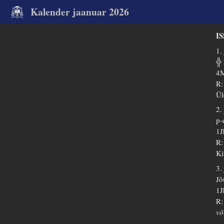
Kalender jaanuar 2026
I
1.
╬
4M
R:
Ül
2.
p-
1J
R:
Ki
3.
Jõ
1J
R:
võ