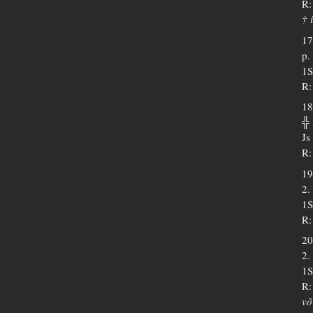
R:
† 
17
p.
1S
R:
18
╬
Js
R:
19
2.
1S
R:
20
2.
1S
R:
võ