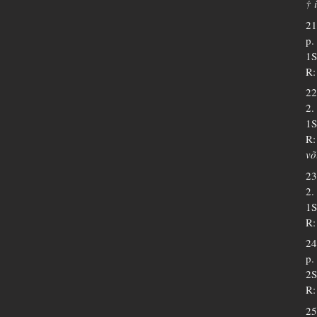
† 
21
p.
1S
R:
22
2.
1S
R:
võ
23
2.
1S
R:
24
p.
2S
R:
25