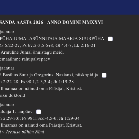
SSANDA AASTA 2026 - ANNO DOMINI MMXXVI
 jaanuar
 PÜHA JUMALASÜNNITAJA MAARJA SUURPÜHA
s 6:22-27; Ps 67:2-3,5,6+8; Gl 4:4-7; Lk 2:16-21
 Armuline Jumal õnnistagu meid.
emaailmne rahupalvepäev
 jaanuar
d Basilius Suur ja Gregorius, Nazianzi, piiskopid ja
h 2:22-28; Ps 98:1,2-3,3-4; Jh 1:19-28
 Ilmamaa on näinud oma Päästjat, Kristust.
riku doktorid
 jaanuar
uluaja 1. laupäev
h 2:29-3:6; Ps 98:1,3cd-4,5-6; Jh 1:29-34
 Ilmamaa on näinud oma Päästjat, Kristust.
i v Jeesuse pühim Nimi