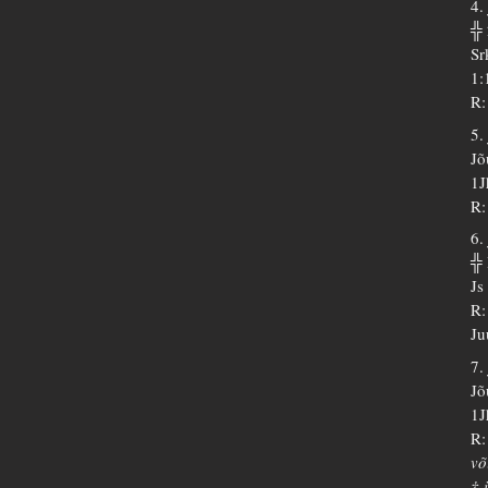
4.
╬
Sr
1:
R:
5.
Jõ
1J
R:
6.
╬
Js
R:
Ju
7.
Jõ
1J
R:
võ
† 