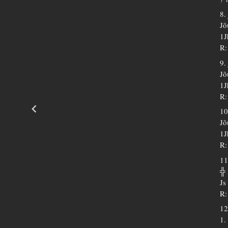
8.
Jõ
1J
R:
9.
Jõ
1J
R:
10
Jõ
1J
R:
11
╬
Js
R:
12
1.