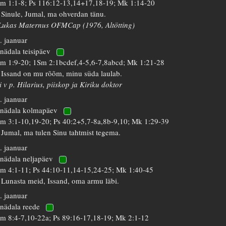
m 1:1-8; Ps 116:12-13,14+17,18-19; Mk 1:14-20
 Sinule, Jumal, ma ohverdan tänu.
Lukas Maternus OFMCap (1976, Altötting)
. jaanuar
 nädala teisipäev
m 1:9-20; 1Sm 2:1bcdef,4-5,6-7,8abcd; Mk 1:21-28
 Issand on mu rõõm, minu süda laulab.
i v p. Hilarius, piiskop ja Kiriku doktor
. jaanuar
 nädala kolmapäev
m 3:1-10,19-20; Ps 40:2+5,7-8a,8b-9,10; Mk 1:29-39
 Jumal, ma tulen Sinu tahtmist tegema.
. jaanuar
 nädala neljapäev
m 4:1-11; Ps 44:10-11,14-15,24-25; Mk 1:40-45
 Lunasta meid, Issand, oma armu läbi.
. jaanuar
 nädala reede
m 8:4-7,10-22a; Ps 89:16-17,18-19; Mk 2:1-12