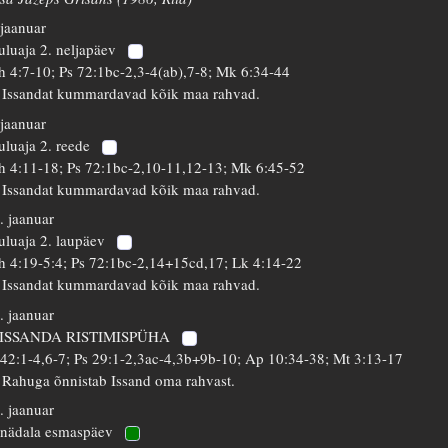
 jaanuar
uluaja 2. neljapäev
h 4:7-10; Ps 72:1bc-2,3-4(ab),7-8; Mk 6:34-44
 Issandat kummardavad kõik maa rahvad.
 jaanuar
uluaja 2. reede
h 4:11-18; Ps 72:1bc-2,10-11,12-13; Mk 6:45-52
 Issandat kummardavad kõik maa rahvad.
. jaanuar
uluaja 2. laupäev
h 4:19-5:4; Ps 72:1bc-2,14+15cd,17; Lk 4:14-22
 Issandat kummardavad kõik maa rahvad.
. jaanuar
 ISSANDA RISTIMISPÜHA
 42:1-4,6-7; Ps 29:1-2,3ac-4,3b+9b-10; Ap 10:34-38; Mt 3:13-17
 Rahuga õnnistab Issand oma rahvast.
. jaanuar
 nädala esmaspäev