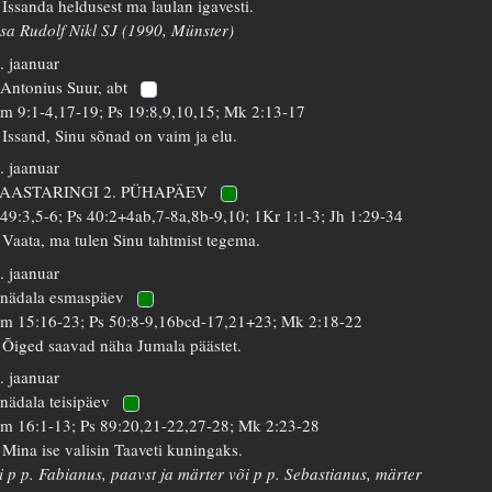
 Issanda heldusest ma laulan igavesti.
isa Rudolf Nikl SJ (1990, Münster)
. jaanuar
 Antonius Suur, abt
m 9:1-4,17-19; Ps 19:8,9,10,15; Mk 2:13-17
 Issand, Sinu sõnad on vaim ja elu.
. jaanuar
 AASTARINGI 2. PÜHAPÄEV
 49:3,5-6; Ps 40:2+4ab,7-8a,8b-9,10; 1Kr 1:1-3; Jh 1:29-34
 Vaata, ma tulen Sinu tahtmist tegema.
. jaanuar
 nädala esmaspäev
m 15:16-23; Ps 50:8-9,16bcd-17,21+23; Mk 2:18-22
 Õiged saavad näha Jumala päästet.
. jaanuar
 nädala teisipäev
m 16:1-13; Ps 89:20,21-22,27-28; Mk 2:23-28
 Mina ise valisin Taaveti kuningaks.
i p p. Fabianus, paavst ja märter või p p. Sebastianus, märter