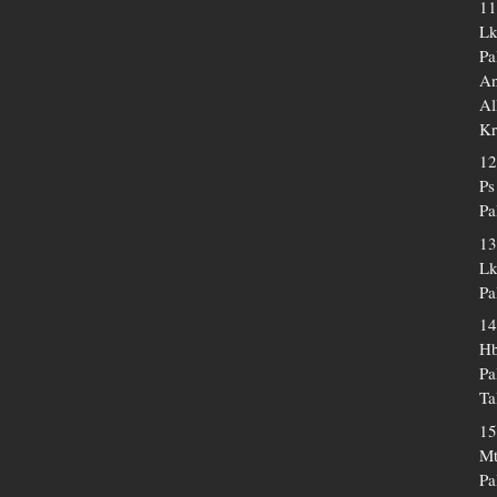
11
Lk
Pa
An
Al
Kr
12
Ps
Pa
13
Lk
Pa
14
Hb
Pa
Ta
15
Mt
Pa