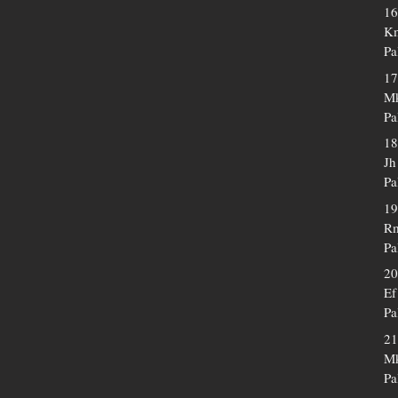
16
Km
Pa
17
Mk
Pa
18
Jh
Pa
19
Rm
Pa
20
Ef
Pa
21
Mk
Pa