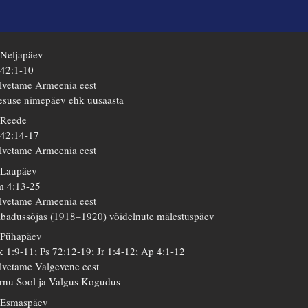
 Neljapäev
 42:1-10
lvetame Armeenia eest
esuse nimepäev ehk uusaasta
 Reede
 42:14-17
lvetame Armeenia eest
 Laupäev
 4:13-25
lvetame Armeenia eest
badussõjas (1918–1920) võidelnute mälestuspäev
 Pühapäev
 1:9-11; Ps 72:12-19; Jr 1:4-12; Ap 4:1-12
lvetame Valgevene eest
rnu Sool ja Valgus Kogudus
 Esmaspäev