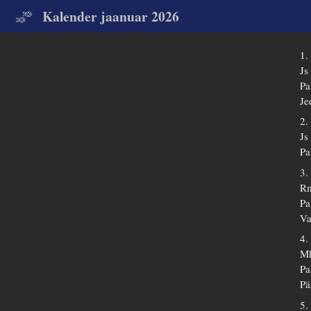
Kalender jaanuar 2026
1.
Js
Pa
Je
2.
Js
Pa
3.
Rm
Pa
Va
4.
Mk
Pa
Pä
5.