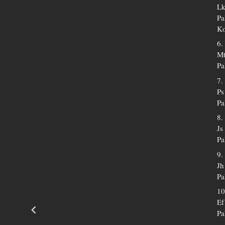
Lk
Pa
Ko
6.
Mt
Pa
7.
Ps
Pa
8.
Js
Pa
9.
Jh
Pa
10
Ef
Pa