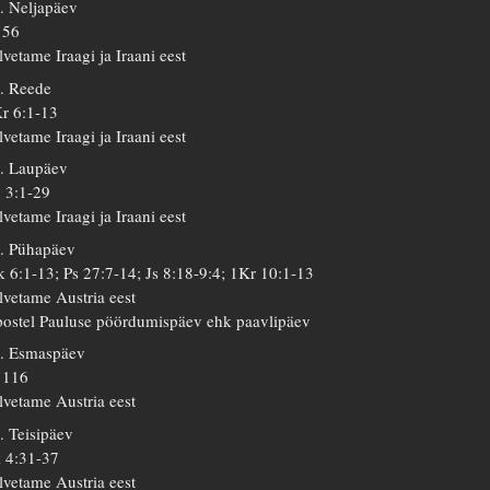
. Neljapäev
 56
lvetame Iraagi ja Iraani eest
. Reede
r 6:1-13
lvetame Iraagi ja Iraani eest
. Laupäev
 3:1-29
lvetame Iraagi ja Iraani eest
. Pühapäev
 6:1-13; Ps 27:7-14; Js 8:18-9:4; 1Kr 10:1-13
lvetame Austria eest
ostel Pauluse pöördumispäev ehk paavlipäev
. Esmaspäev
 116
lvetame Austria eest
. Teisipäev
 4:31-37
lvetame Austria eest