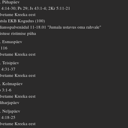
. Pühapäev
 4:14-30; Ps 29; Js 43:1-4; 2Kr 5:11-21
lvetame Kreeka eest
tsla EKB Kogudus (100)
liansspalvenädal 11-18.01 "Jumala ustavus oma rahvale"
istuse ristimise püha
. Esmaspäev
 116
lvetame Kreeka eest
. Teisipäev
 4:31-37
lvetame Kreeka eest
. Kolmapäev
 3:1-6
lvetame Kreeka eest
liharjapäev
. Neljapäev
 4:18-25
lvetame Kreeka eest