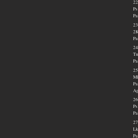
22
Ps
Pa
23
2K
Pa
24
Tn
Pa
25
Mk
Pa
Ap
26
Ps
Pa
27
Lk
Pa