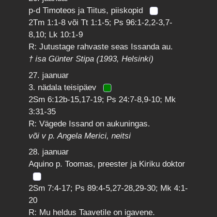
p-d Timoteos ja Tiitus, piiskopid
2Tm 1:1-8 või Tt 1:1-5; Ps 96:1-2,2-3,7-
8,10; Lk 10:1-9
R: Jutustage rahvaste seas Issanda au.
† isa Günter Stipa (1993, Helsinki)
27. jaanuar
3. nädala teisipäev
2Sm 6:12b-15,17-19; Ps 24:7-8,9-10; Mk
3:31-35
R: Vägede Issand on aukuningas.
või v p. Angela Merici, neitsi
28. jaanuar
Aquino p. Toomas, preester ja Kiriku doktor
2Sm 7:4-17; Ps 89:4-5,27-28,29-30; Mk 4:1-
20
R: Mu heldus Taavetile on igavene.