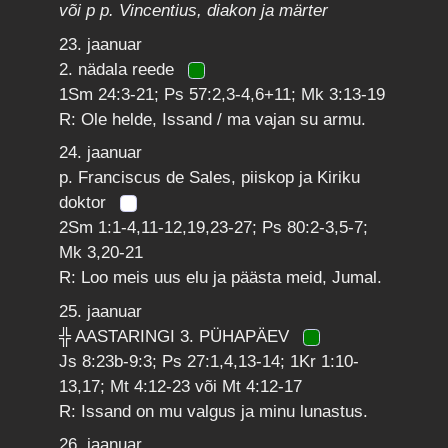
või p p. Vincentius, diakon ja märter
23. jaanuar
2. nädala reede
1Sm 24:3-21; Ps 57:2,3-4,6+11; Mk 3:13-19
R: Ole helde, Issand / ma vajan su armu.
24. jaanuar
p. Franciscus de Sales, piiskop ja Kiriku
doktor
2Sm 1:1-4,11-12,19,23-27; Ps 80:2-3,5-7;
Mk 3,20-21
R: Loo meis uus elu ja päästa meid, Jumal.
25. jaanuar
╬ AASTARINGI 3. PÜHAPÄEV
Js 8:23b-9:3; Ps 27:1,4,13-14; 1Kr 1:10-
13,17; Mt 4:12-23 või Mt 4:12-17
R: Issand on mu valgus ja minu lunastus.
26. jaanuar