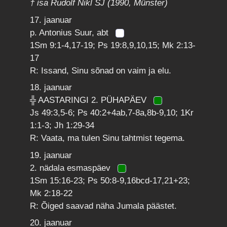
† isa Rudolf Nikl SJ (1990, Münster)
17. jaanuar
p. Antonius Suur, abt
1Sm 9:1-4,17-19; Ps 19:8,9,10,15; Mk 2:13-
17
R: Issand, Sinu sõnad on vaim ja elu.
18. jaanuar
╬ AASTARINGI 2. PÜHAPÄEV
Js 49:3,5-6; Ps 40:2+4ab,7-8a,8b-9,10; 1Kr
1:1-3; Jh 1:29-34
R: Vaata, ma tulen Sinu tahtmist tegema.
19. jaanuar
2. nädala esmaspäev
1Sm 15:16-23; Ps 50:8-9,16bcd-17,21+23;
Mk 2:18-22
R: Õiged saavad näha Jumala päästet.
20. jaanuar