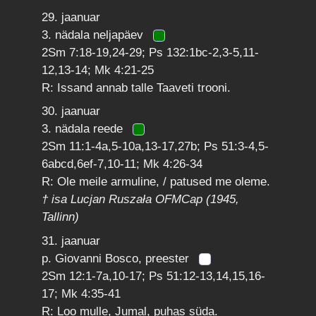
29. jaanuar
3. nädala neljapäev
2Sm 7:18-19,24-29; Ps 132:1bc-2,3-5,11-
12,13-14; Mk 4:21-25
R: Issand annab talle Taaveti trooni.
30. jaanuar
3. nädala reede
2Sm 11:1-4a,5-10a,13-17,27b; Ps 51:3-4,5-
6abcd,6ef-7,10-11; Mk 4:26-34
R: Ole meile armuline, / patused me oleme.
† isa Lucjan Ruszała OFMCap (1945,
Tallinn)
31. jaanuar
p. Giovanni Bosco, preester
2Sm 12:1-7a,10-17; Ps 51:12-13,14,15,16-
17; Mk 4:35-41
R: Loo mulle, Jumal, puhas süda.