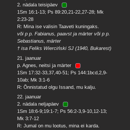
2. nädala teisipäev
1Sm 16:1-13; Ps 89:20,21-22,27-28; Mk
2:23-28
R: Mina ise valisin Taaveti kuningaks.
või p p. Fabianus, paavst ja märter või p p.
Sebastianus, märter
† isa Feliks Wierciński SJ (1940, Bukarest)
21. jaanuar
p. Agnes, neitsi ja märter
1Sm 17:32-33,37,40-51; Ps 144:1bcd,2,9-
10ab; Mk 3:1-6
R: Õnnistatud olgu Issand, mu kalju.
22. jaanuar
2. nädala neljapäev
1Sm 18:6-9;19:1-7; Ps 56:2-3,9-10,12-13;
Mk 3:7-12
R: Jumal on mu lootus, mina ei karda.