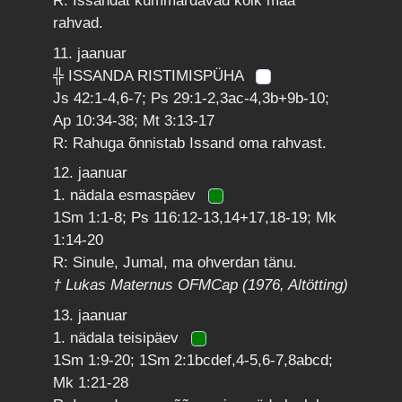
R: Issandat kummardavad kõik maa
rahvad.
11. jaanuar
╬ ISSANDA RISTIMISPÜHA
Js 42:1-4,6-7; Ps 29:1-2,3ac-4,3b+9b-10;
Ap 10:34-38; Mt 3:13-17
R: Rahuga õnnistab Issand oma rahvast.
12. jaanuar
1. nädala esmaspäev
1Sm 1:1-8; Ps 116:12-13,14+17,18-19; Mk
1:14-20
R: Sinule, Jumal, ma ohverdan tänu.
† Lukas Maternus OFMCap (1976, Altötting)
13. jaanuar
1. nädala teisipäev
1Sm 1:9-20; 1Sm 2:1bcdef,4-5,6-7,8abcd;
Mk 1:21-28