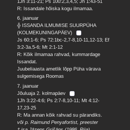
1Jh 3:11-21; Ps 100:2,3,4,5; Jh 1:43-51
R: Issandale hõiska kogu ilmamaa.
6. jaanuar
╬ ISSANDA ILMUMISE SUURPÜHA
(KOLMEKUNINGAPÄEV)
Js 60:1-6; Ps 72:1bc-2,7-8,10-11,12-13; Ef
3:2-3a.5-6; Mt 2:1-12
R: Kõik ilmamaa rahvad, kummardage
Issandat.
Juubeliaasta ametlik lõpp Püha värava
sulgemisega Roomas
7. jaanuar
Jõuluaja 2. kolmapäev
1Jh 3:22-4:6; Ps 2:7-8,10-11; Mt 4:12-
17,23-25
R: Ma annan kõik rahvad su pärandiks.
või p. Raimund Penyafortist, preester
† isa Jāzeps Grišāns (1986, Riia)