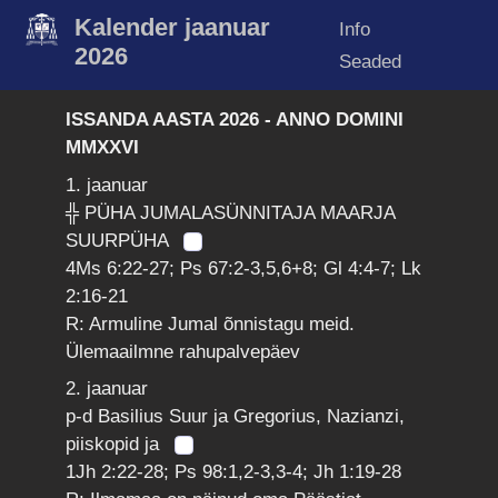
Kalender jaanuar
Info
2026
Seaded
ISSANDA AASTA 2026 - ANNO DOMINI
MMXXVI
1. jaanuar
╬ PÜHA JUMALASÜNNITAJA MAARJA
SUURPÜHA
4Ms 6:22-27; Ps 67:2-3,5,6+8; Gl 4:4-7; Lk
2:16-21
R: Armuline Jumal õnnistagu meid.
Ülemaailmne rahupalvepäev
2. jaanuar
p-d Basilius Suur ja Gregorius, Nazianzi,
piiskopid ja
1Jh 2:22-28; Ps 98:1,2-3,3-4; Jh 1:19-28