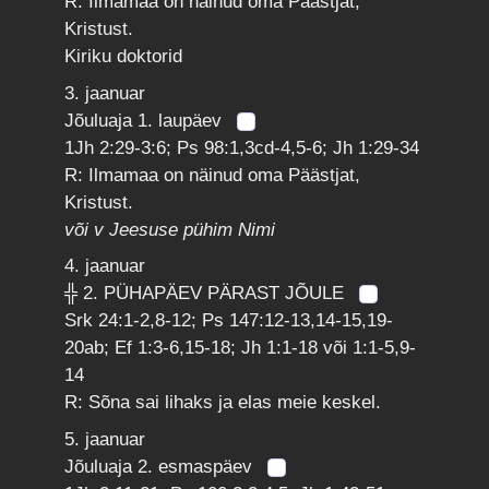
R: Ilmamaa on näinud oma Päästjat,
Kristust.
Kiriku doktorid
3. jaanuar
Jõuluaja 1. laupäev
1Jh 2:29-3:6; Ps 98:1,3cd-4,5-6; Jh 1:29-34
R: Ilmamaa on näinud oma Päästjat,
Kristust.
või v Jeesuse pühim Nimi
4. jaanuar
╬ 2. PÜHAPÄEV PÄRAST JÕULE
Srk 24:1-2,8-12; Ps 147:12-13,14-15,19-
20ab; Ef 1:3-6,15-18; Jh 1:1-18 või 1:1-5,9-
14
R: Sõna sai lihaks ja elas meie keskel.
5. jaanuar
Jõuluaja 2. esmaspäev