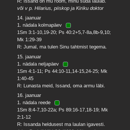
R: Issand on mu rõõm, minu süda laulab.
või v p. Hilarius, piiskop ja Kiriku doktor
14. jaanuar
1. nädala kolmapäev
1Sm 3:1-10,19-20; Ps 40:2+5,7-8a,8b-9,10;
Mk 1:29-39
R: Jumal, ma tulen Sinu tahtmist tegema.
15. jaanuar
1. nädala neljapäev
1Sm 4:1-11; Ps 44:10-11,14-15,24-25; Mk
1:40-45
R: Lunasta meid, Issand, oma armu läbi.
16. jaanuar
1. nädala reede
1Sm 8:4-7,10-22a; Ps 89:16-17,18-19; Mk
2:1-12
R: Issanda heldusest ma laulan igavesti.