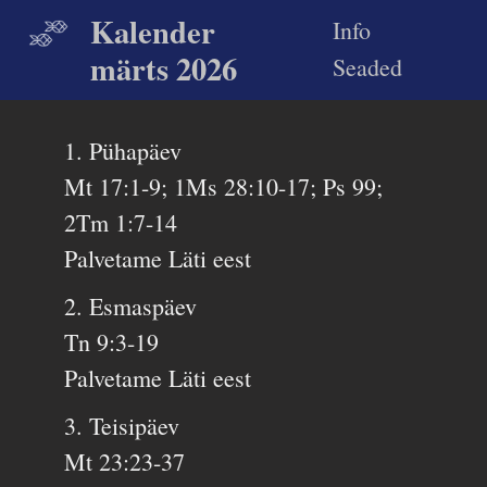
Kalender
Info
märts 2026
Seaded
1. Pühapäev
Mt 17:1-9; 1Ms 28:10-17; Ps 99;
2Tm 1:7-14
Palvetame Läti eest
2. Esmaspäev
Tn 9:3-19
Palvetame Läti eest
3. Teisipäev
Mt 23:23-37